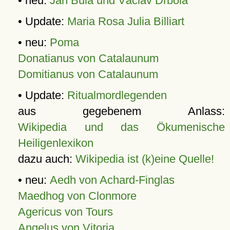
• neu:
Jan Bula und Václav Drbola
• Update:
Maria Rosa Julia Billiart
• neu:
Poma
Donatianus von Catalaunum
Domitianus von Catalaunum
• Update:
Ritualmordlegenden
aus gegebenem Anlass:
Wikipedia und das Ökumenische
Heiligenlexikon
dazu auch:
Wikipedia ist (k)eine Quelle!
• neu:
Aedh von Achard-Finglas
Maedhog von Clonmore
Agericus von Tours
Angelus von Vitoria