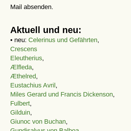
Mail absenden.
Aktuell und neu:
• neu:
Celerinus und Gefährten
,
Crescens
Eleutherius
,
Ælfleda
,
Æthelred
,
Eustachius Avril
,
Miles Gerard und Francis Dickenson
,
Fulbert
,
Gilduin
,
Giunoc von Buchan
,
Gundisalvus von Balboa
,