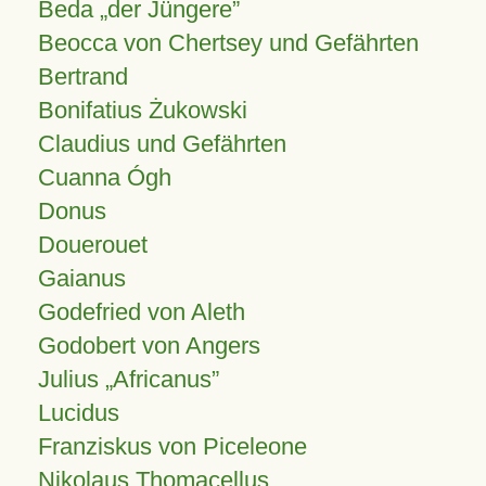
Beda „der Jüngere”
Beocca von Chertsey und Gefährten
Bertrand
Bonifatius Żukowski
Claudius und Gefährten
Cuanna Ógh
Donus
Douerouet
Gaianus
Godefried von Aleth
Godobert von Angers
Julius
Africanus
Lucidus
Franziskus von Piceleone
Nikolaus Thomacellus