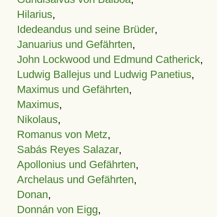
Hilarius
,
Idedeandus und seine Brüder
,
Januarius und Gefährten
,
John Lockwood und Edmund Catherick
,
Ludwig Ballejus und Ludwig Panetius
,
Maximus und Gefährten
,
Maximus
,
Nikolaus
,
Romanus von Metz
,
Sabás Reyes Salazar
,
Apollonius und Gefährten
,
Archelaus und Gefährten
,
Donan
,
Donnán von Eigg
,