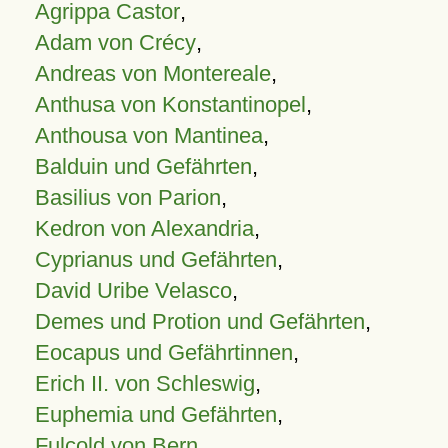
Agrippa Castor
,
Adam von Crécy
,
Andreas von Montereale
,
Anthusa von Konstantinopel
,
Anthousa von Mantinea
,
Balduin und Gefährten
,
Basilius von Parion
,
Kedron von Alexandria
,
Cyprianus und Gefährten
,
David Uribe Velasco
,
Demes und Protion und Gefährten
,
Eocapus und Gefährtinnen
,
Erich II. von Schleswig
,
Euphemia und Gefährten
,
Fulcold von Bern
,