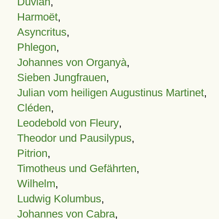
Duvian
,
Harmoët
,
Asyncritus
,
Phlegon
,
Johannes von Organyà
,
Sieben Jungfrauen
,
Julian vom heiligen Augustinus Martinet
,
Cléden
,
Leodebold von Fleury
,
Theodor und Pausilypus
,
Pitrion
,
Timotheus und Gefährten
,
Wilhelm
,
Ludwig Kolumbus
,
Johannes von Cabra
,