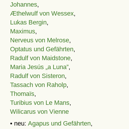
Johannes
,
Æthelwulf von Wessex
,
Lukas Bergin
,
Maximus
,
Nerveus von Melrose
,
Optatus und Gefährten
,
Radulf von Maidstone
,
Maria Jesús „a Luna”
,
Radulf von Sisteron
,
Tassach von Raholp
,
Thomaïs
,
Turibius von Le Mans
,
Wilicarus von Vienne
• neu:
Agapus und Gefährten
,