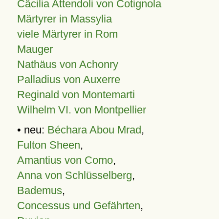
Cäcilia Attendoli von Cotignola
Märtyrer in Massylia
viele Märtyrer in Rom
Mauger
Nathäus von Achonry
Palladius von Auxerre
Reginald von Montemarti
Wilhelm VI. von Montpellier
• neu:
Béchara Abou Mrad
,
Fulton Sheen
,
Amantius von Como
,
Anna von Schlüsselberg
,
Bademus
,
Concessus und Gefährten
,