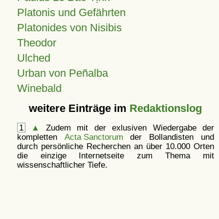
Platonis und Gefährten
Platonides von Nisibis
Theodor
Ulched
Urban von Peñalba
Winebald
weitere Einträge im
Redaktionslog
1
▲
Zudem mit der exlusiven Wiedergabe der
kompletten
Acta Sanctorum
der Bollandisten und
durch persönliche Recherchen an über 10.000 Orten
die einzige Internetseite zum Thema mit
wissenschaftlicher Tiefe.