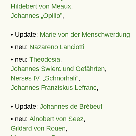
Hildebert von Meaux
,
Johannes „Opilio”
,
• Update:
Marie von der Menschwerdung
• neu:
Nazareno Lanciotti
• neu:
Theodosia
,
Johannes Swierc und Gefährten
,
Nerses IV. „Schnorhali”
,
Johannes Franziskus Lefranc
,
• Update:
Johannes de Brébeuf
• neu:
Alnobert von Seez
,
Gildard von Rouen
,