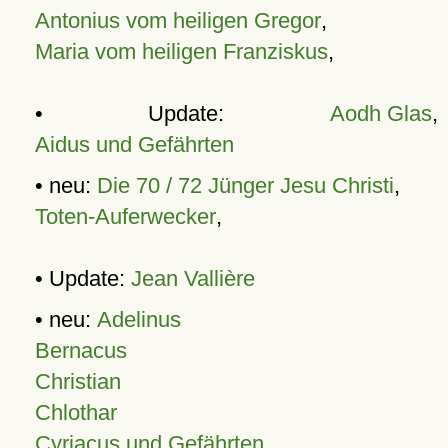
Antonius vom heiligen Gregor
,
Maria vom heiligen Franziskus
,
• Update:
Aodh Glas
,
Aidus und Gefährten
• neu:
Die 70 / 72 Jünger Jesu Christi
,
Toten-Auferwecker
,
• Update:
Jean Vallière
• neu:
Adelinus
Bernacus
Christian
Chlothar
Cyriacus und Gefährten