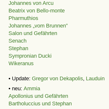
Johannes von Arcu
Beatrix von Bello-monte
Pharmuthios
Johannes
vom Brunnen
Salon und Gefährten
Senach
Stephan
Sympronian Ducki
Wikeranus
• Update:
Gregor von Dekapolis
,
Lauduin
• neu:
Ammia
Apollonius und Gefährten
Bartholuccius und Stephan