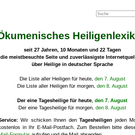
Ökumenisches Heiligenlexi
seit
27 Jahren, 10 Monaten und 22 Tagen
die meistbesuchte Seite und zuverlässigste Internetque
über Heilige in deutscher Sprache
Die Liste aller Heiligen für heute,
den 7. August
Die Liste aller Heiligen für morgen,
den 8. August
Der eine Tagesheilige für heute
, den 7. August
Der eine Tagesheilige für morgen
, den 8. August
Service:
Wir schicken Ihnen den
Tagesheiligen
jeden Mo
kostenlos in Ihr E-Mail-Postfach. Zum Bestellen bitte die
Mail-Formular
aufrufen und die Mail absenden.