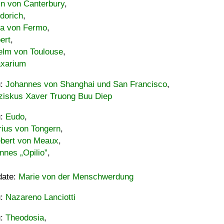
in von Canterbury
,
dorich
,
ia von Fermo
,
ert
,
elm von Toulouse
,
xarium
u:
Johannes von Shanghai und San Francisco
,
ziskus Xaver Truong Buu Diep
u:
Eudo
,
rius von Tongern
,
ebert von Meaux
,
nnes „Opilio”
,
date:
Marie von der Menschwerdung
u:
Nazareno Lanciotti
u:
Theodosia
,