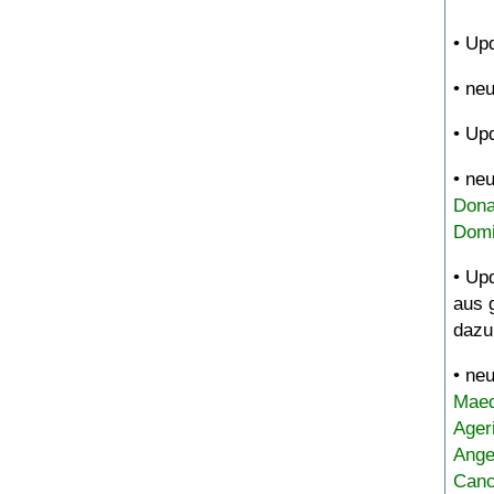
• Up
• ne
• Up
• ne
Dona
Domi
• Up
aus 
dazu
• ne
Maed
Ager
Ange
Canc