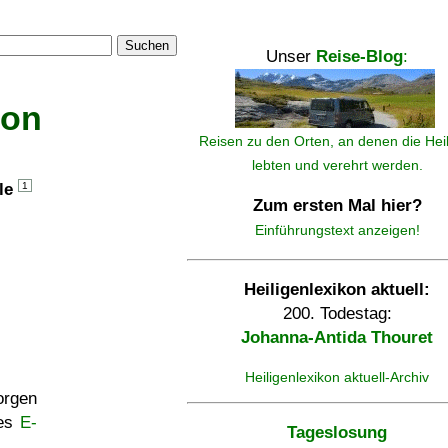
Suchen
Unser
Reise-Blog
:
kon
Reisen zu den Orten, an denen die Hei
lebten und verehrt werden.
lle
1
Zum ersten Mal hier?
Einführungstext anzeigen!
Heiligenlexikon aktuell:
200. Todestag:
Johanna-Antida Thouret
Heiligenlexikon aktuell-Archiv
rgen
ses
E-
Tageslosung