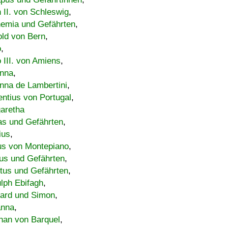
h II. von Schleswig
,
emia und Gefährten
,
old von Bern
,
o
,
 III. von Amiens
,
nna
,
nna de Lambertini
,
entius von Portugal
,
aretha
s und Gefährten
,
ius
,
us von Montepiano
,
us und Gefährten
,
tus und Gefährten
,
lph Ebifagh
,
ard und Simon
,
anna
,
han von Barquel
,