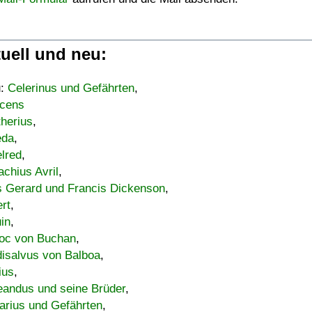
uell und neu:
u:
Celerinus und Gefährten
,
cens
therius
,
eda
,
lred
,
achius Avril
,
s Gerard und Francis Dickenson
,
ert
,
uin
,
oc von Buchan
,
isalvus von Balboa
,
ius
,
eandus und seine Brüder
,
arius und Gefährten
,