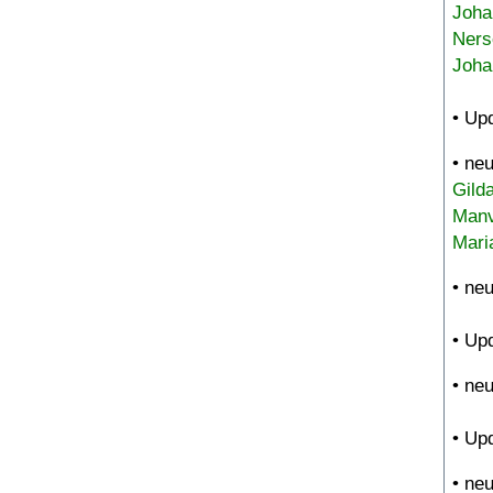
Joha
Ners
Joha
• Up
• ne
Gild
Manv
Mari
• ne
• Up
• ne
• Up
• ne