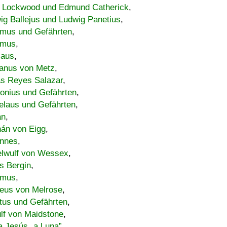
 Lockwood und Edmund Catherick
,
ig Ballejus und Ludwig Panetius
,
mus und Gefährten
,
imus
,
laus
,
nus von Metz
,
s Reyes Salazar
,
lonius und Gefährten
,
elaus und Gefährten
,
an
,
án von Eigg
,
nnes
,
lwulf von Wessex
,
s Bergin
,
imus
,
eus von Melrose
,
tus und Gefährten
,
lf von Maidstone
,
a Jesús „a Luna”
,