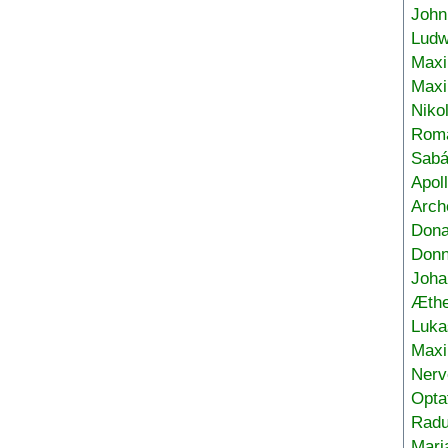
John
Ludw
Maxi
Max
Niko
Roma
Sabá
Apol
Arch
Don
Donn
Joha
Æthe
Luka
Max
Nerv
Opta
Radu
Mari