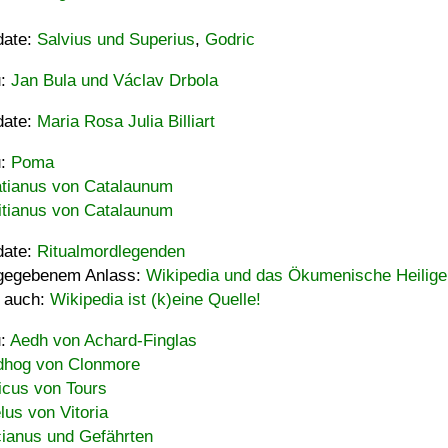
date:
Salvius und Superius
,
Godric
u:
Jan Bula und Václav Drbola
date:
Maria Rosa Julia Billiart
u:
Poma
tianus von Catalaunum
tianus von Catalaunum
date:
Ritualmordlegenden
gegebenem Anlass:
Wikipedia und das Ökumenische Heilige
 auch:
Wikipedia ist (k)eine Quelle!
u:
Aedh von Achard-Finglas
hog von Clonmore
icus von Tours
lus von Vitoria
ianus und Gefährten