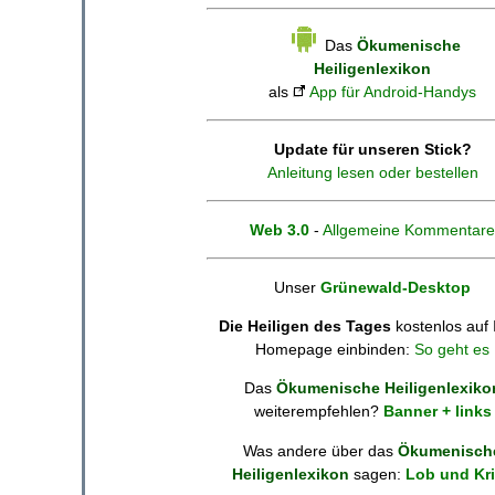
Das
Ökumenische
Heiligenlexikon
als
App für Android-Handys
Update für unseren Stick?
Anleitung lesen oder bestellen
Web 3.0
-
Allgemeine Kommentare
Unser
Grünewald-Desktop
Die Heiligen des Tages
kostenlos auf 
Homepage einbinden:
So geht es
Das
Ökumenische Heiligenlexiko
weiterempfehlen?
Banner + links
Was andere über das
Ökumenisch
Heiligenlexikon
sagen:
Lob und Kri