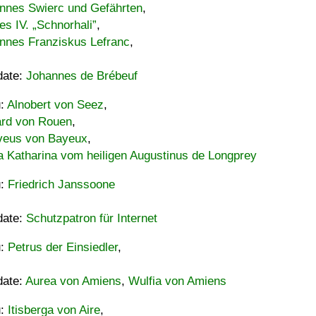
nnes Swierc und Gefährten
,
es IV. „Schnorhali”
,
nnes Franziskus Lefranc
,
date:
Johannes de Brébeuf
u:
Alnobert von Seez
,
ard von Rouen
,
eus von Bayeux
,
a Katharina vom heiligen Augustinus de Longprey
u:
Friedrich Janssoone
date:
Schutzpatron für Internet
u:
Petrus der Einsiedler
,
date:
Aurea von Amiens
,
Wulfia von Amiens
u:
Itisberga von Aire
,