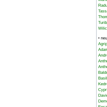
Radu
Tass
Tho
Turi
Wili
• ne
Agri
Adam
Andr
Anth
Anth
Bald
Basi
Kedr
Cypr
Davi
Deme
Eoca