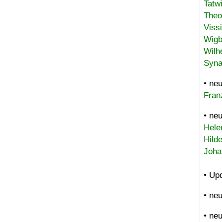
Tatw
Theo
Viss
Wigb
Wilh
Syna
• ne
Fran
• ne
Hele
Hild
Joha
• Up
• ne
• ne