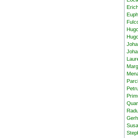
Eric
Euph
Fulc
Hug
Hugo
Joha
Joha
Laur
Marg
Mena
Parc
Petr
Prim
Quar
Radu
Gerh
Sus
Step