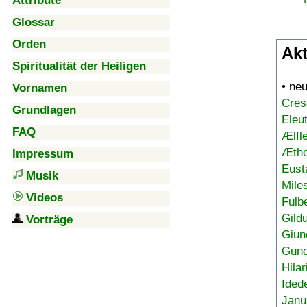
Attribute
Glossar
Orden
Akt
Spiritualität der Heiligen
• ne
Vornamen
Cres
Grundlagen
Eleu
FAQ
Ælfl
Æthe
Impressum
Eust
Musik
Mile
Videos
Fulb
Gild
Vorträge
Giun
Gund
Hilar
Ided
Janu