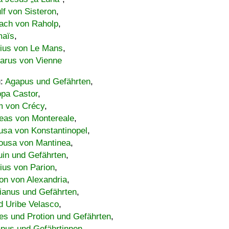
lf von Sisteron
,
ach von Raholp
,
maïs
,
bius von Le Mans
,
carus von Vienne
u:
Agapus und Gefährten
,
ppa Castor
,
 von Crécy
,
eas von Montereale
,
usa von Konstantinopel
,
ousa von Mantinea
,
uin und Gefährten
,
lius von Parion
,
on von Alexandria
,
ianus und Gefährten
,
d Uribe Velasco
,
s und Protion und Gefährten
,
pus und Gefährtinnen
,