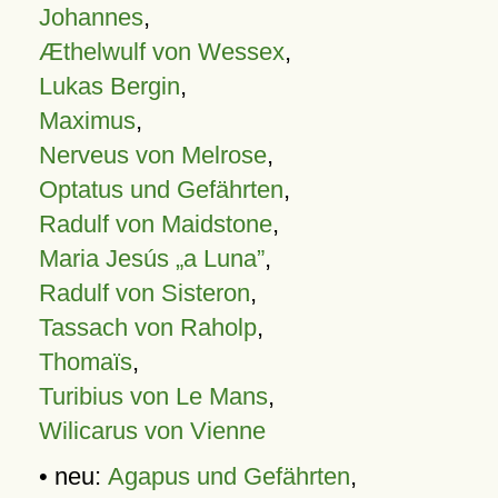
Johannes
,
Æthelwulf von Wessex
,
Lukas Bergin
,
Maximus
,
Nerveus von Melrose
,
Optatus und Gefährten
,
Radulf von Maidstone
,
Maria Jesús „a Luna”
,
Radulf von Sisteron
,
Tassach von Raholp
,
Thomaïs
,
Turibius von Le Mans
,
Wilicarus von Vienne
• neu:
Agapus und Gefährten
,