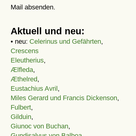
Mail absenden.
Aktuell und neu:
• neu:
Celerinus und Gefährten
,
Crescens
Eleutherius
,
Ælfleda
,
Æthelred
,
Eustachius Avril
,
Miles Gerard und Francis Dickenson
,
Fulbert
,
Gilduin
,
Giunoc von Buchan
,
Gundisalvus von Balboa
,