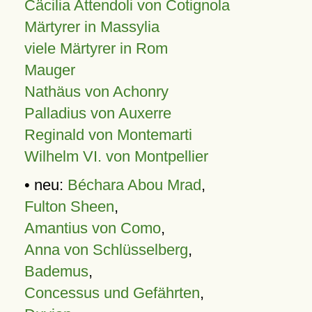
Cäcilia Attendoli von Cotignola
Märtyrer in Massylia
viele Märtyrer in Rom
Mauger
Nathäus von Achonry
Palladius von Auxerre
Reginald von Montemarti
Wilhelm VI. von Montpellier
• neu:
Béchara Abou Mrad
,
Fulton Sheen
,
Amantius von Como
,
Anna von Schlüsselberg
,
Bademus
,
Concessus und Gefährten
,