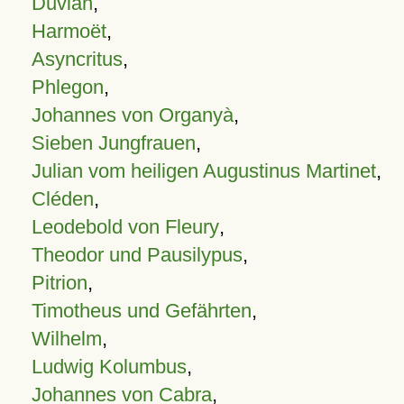
Duvian
,
Harmoët
,
Asyncritus
,
Phlegon
,
Johannes von Organyà
,
Sieben Jungfrauen
,
Julian vom heiligen Augustinus Martinet
,
Cléden
,
Leodebold von Fleury
,
Theodor und Pausilypus
,
Pitrion
,
Timotheus und Gefährten
,
Wilhelm
,
Ludwig Kolumbus
,
Johannes von Cabra
,