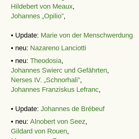
Hildebert von Meaux
,
Johannes „Opilio”
,
• Update:
Marie von der Menschwerdung
• neu:
Nazareno Lanciotti
• neu:
Theodosia
,
Johannes Swierc und Gefährten
,
Nerses IV. „Schnorhali”
,
Johannes Franziskus Lefranc
,
• Update:
Johannes de Brébeuf
• neu:
Alnobert von Seez
,
Gildard von Rouen
,