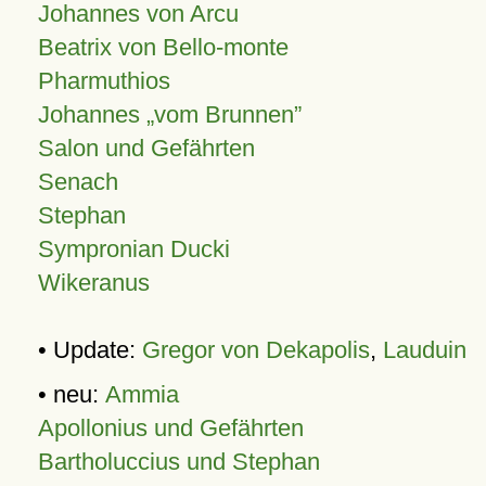
Johannes von Arcu
Beatrix von Bello-monte
Pharmuthios
Johannes
vom Brunnen
Salon und Gefährten
Senach
Stephan
Sympronian Ducki
Wikeranus
• Update:
Gregor von Dekapolis
,
Lauduin
• neu:
Ammia
Apollonius und Gefährten
Bartholuccius und Stephan