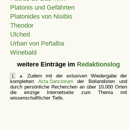
Platonis und Gefährten
Platonides von Nisibis
Theodor
Ulched
Urban von Peñalba
Winebald
weitere Einträge im
Redaktionslog
1
▲
Zudem mit der exlusiven Wiedergabe der
kompletten
Acta Sanctorum
der Bollandisten und
durch persönliche Recherchen an über 10.000 Orten
die einzige Internetseite zum Thema mit
wissenschaftlicher Tiefe.