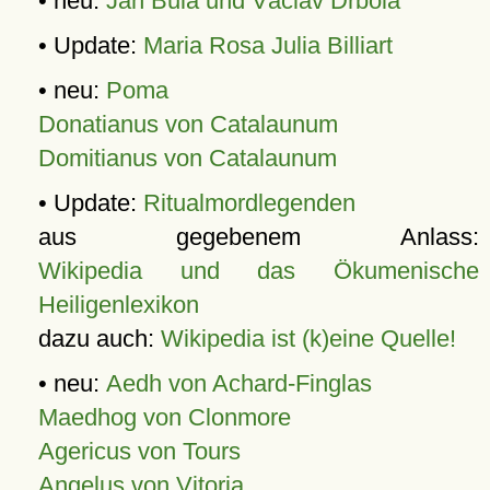
• neu:
Jan Bula und Václav Drbola
• Update:
Maria Rosa Julia Billiart
• neu:
Poma
Donatianus von Catalaunum
Domitianus von Catalaunum
• Update:
Ritualmordlegenden
aus gegebenem Anlass:
Wikipedia und das Ökumenische
Heiligenlexikon
dazu auch:
Wikipedia ist (k)eine Quelle!
• neu:
Aedh von Achard-Finglas
Maedhog von Clonmore
Agericus von Tours
Angelus von Vitoria