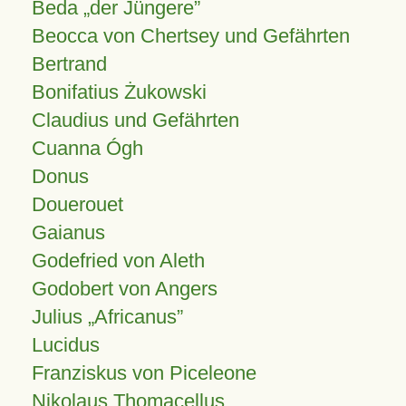
Beda „der Jüngere”
Beocca von Chertsey und Gefährten
Bertrand
Bonifatius Żukowski
Claudius und Gefährten
Cuanna Ógh
Donus
Douerouet
Gaianus
Godefried von Aleth
Godobert von Angers
Julius
Africanus
Lucidus
Franziskus von Piceleone
Nikolaus Thomacellus