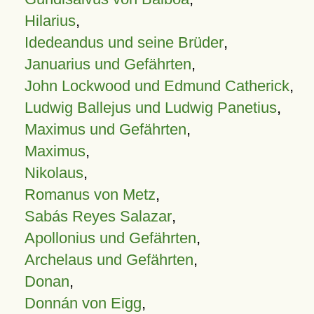
Hilarius
,
Idedeandus und seine Brüder
,
Januarius und Gefährten
,
John Lockwood und Edmund Catherick
,
Ludwig Ballejus und Ludwig Panetius
,
Maximus und Gefährten
,
Maximus
,
Nikolaus
,
Romanus von Metz
,
Sabás Reyes Salazar
,
Apollonius und Gefährten
,
Archelaus und Gefährten
,
Donan
,
Donnán von Eigg
,