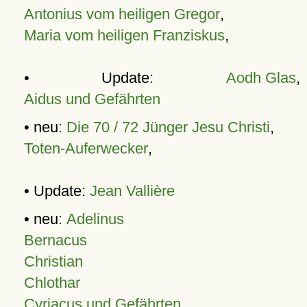
Antonius vom heiligen Gregor
,
Maria vom heiligen Franziskus
,
• Update:
Aodh Glas
,
Aidus und Gefährten
• neu:
Die 70 / 72 Jünger Jesu Christi
,
Toten-Auferwecker
,
• Update:
Jean Vallière
• neu:
Adelinus
Bernacus
Christian
Chlothar
Cyriacus und Gefährten