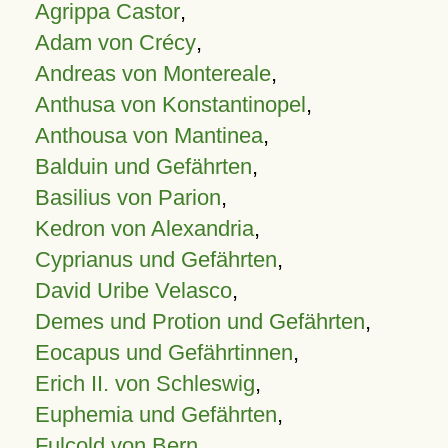
Agrippa Castor
,
Adam von Crécy
,
Andreas von Montereale
,
Anthusa von Konstantinopel
,
Anthousa von Mantinea
,
Balduin und Gefährten
,
Basilius von Parion
,
Kedron von Alexandria
,
Cyprianus und Gefährten
,
David Uribe Velasco
,
Demes und Protion und Gefährten
,
Eocapus und Gefährtinnen
,
Erich II. von Schleswig
,
Euphemia und Gefährten
,
Fulcold von Bern
,