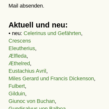
Mail absenden.
Aktuell und neu:
• neu:
Celerinus und Gefährten
,
Crescens
Eleutherius
,
Ælfleda
,
Æthelred
,
Eustachius Avril
,
Miles Gerard und Francis Dickenson
,
Fulbert
,
Gilduin
,
Giunoc von Buchan
,
Gundisalvus von Balboa
,