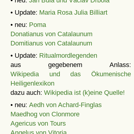
• neu:
Jan Bula und Václav Drbola
• Update:
Maria Rosa Julia Billiart
• neu:
Poma
Donatianus von Catalaunum
Domitianus von Catalaunum
• Update:
Ritualmordlegenden
aus gegebenem Anlass:
Wikipedia und das Ökumenische
Heiligenlexikon
dazu auch:
Wikipedia ist (k)eine Quelle!
• neu:
Aedh von Achard-Finglas
Maedhog von Clonmore
Agericus von Tours
Angelus von Vitoria