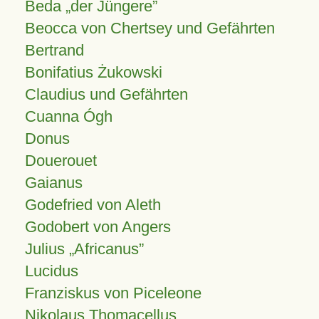
Beda „der Jüngere”
Beocca von Chertsey und Gefährten
Bertrand
Bonifatius Żukowski
Claudius und Gefährten
Cuanna Ógh
Donus
Douerouet
Gaianus
Godefried von Aleth
Godobert von Angers
Julius
Africanus
Lucidus
Franziskus von Piceleone
Nikolaus Thomacellus