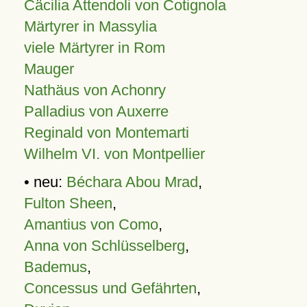
Cäcilia Attendoli von Cotignola
Märtyrer in Massylia
viele Märtyrer in Rom
Mauger
Nathäus von Achonry
Palladius von Auxerre
Reginald von Montemarti
Wilhelm VI. von Montpellier
• neu:
Béchara Abou Mrad
,
Fulton Sheen
,
Amantius von Como
,
Anna von Schlüsselberg
,
Bademus
,
Concessus und Gefährten
,