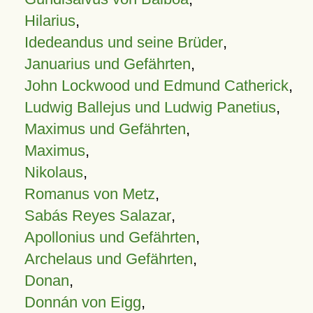
Hilarius
,
Idedeandus und seine Brüder
,
Januarius und Gefährten
,
John Lockwood und Edmund Catherick
,
Ludwig Ballejus und Ludwig Panetius
,
Maximus und Gefährten
,
Maximus
,
Nikolaus
,
Romanus von Metz
,
Sabás Reyes Salazar
,
Apollonius und Gefährten
,
Archelaus und Gefährten
,
Donan
,
Donnán von Eigg
,