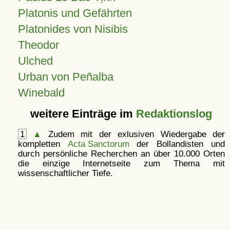
Platonis und Gefährten
Platonides von Nisibis
Theodor
Ulched
Urban von Peñalba
Winebald
weitere Einträge im
Redaktionslog
1
▲
Zudem mit der exlusiven Wiedergabe der
kompletten
Acta Sanctorum
der Bollandisten und
durch persönliche Recherchen an über 10.000 Orten
die einzige Internetseite zum Thema mit
wissenschaftlicher Tiefe.