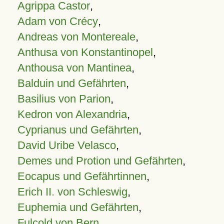
Agrippa Castor
,
Adam von Crécy
,
Andreas von Montereale
,
Anthusa von Konstantinopel
,
Anthousa von Mantinea
,
Balduin und Gefährten
,
Basilius von Parion
,
Kedron von Alexandria
,
Cyprianus und Gefährten
,
David Uribe Velasco
,
Demes und Protion und Gefährten
,
Eocapus und Gefährtinnen
,
Erich II. von Schleswig
,
Euphemia und Gefährten
,
Fulcold von Bern
,