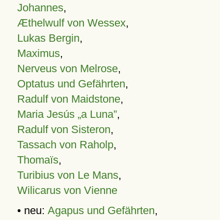
Johannes
,
Æthelwulf von Wessex
,
Lukas Bergin
,
Maximus
,
Nerveus von Melrose
,
Optatus und Gefährten
,
Radulf von Maidstone
,
Maria Jesús „a Luna”
,
Radulf von Sisteron
,
Tassach von Raholp
,
Thomaïs
,
Turibius von Le Mans
,
Wilicarus von Vienne
• neu:
Agapus und Gefährten
,