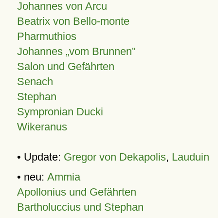
Johannes von Arcu
Beatrix von Bello-monte
Pharmuthios
Johannes
vom Brunnen
Salon und Gefährten
Senach
Stephan
Sympronian Ducki
Wikeranus
• Update:
Gregor von Dekapolis
,
Lauduin
• neu:
Ammia
Apollonius und Gefährten
Bartholuccius und Stephan