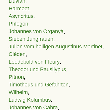
Duvian
,
Harmoët
,
Asyncritus
,
Phlegon
,
Johannes von Organyà
,
Sieben Jungfrauen
,
Julian vom heiligen Augustinus Martinet
,
Cléden
,
Leodebold von Fleury
,
Theodor und Pausilypus
,
Pitrion
,
Timotheus und Gefährten
,
Wilhelm
,
Ludwig Kolumbus
,
Johannes von Cabra
,