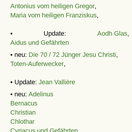
Antonius vom heiligen Gregor
,
Maria vom heiligen Franziskus
,
• Update:
Aodh Glas
,
Aidus und Gefährten
• neu:
Die 70 / 72 Jünger Jesu Christi
,
Toten-Auferwecker
,
• Update:
Jean Vallière
• neu:
Adelinus
Bernacus
Christian
Chlothar
Cyriacus und Gefährten