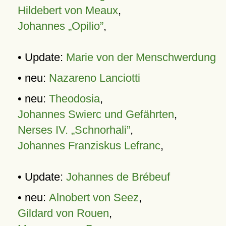
Hildebert von Meaux
,
Johannes „Opilio”
,
• Update:
Marie von der Menschwerdung
• neu:
Nazareno Lanciotti
• neu:
Theodosia
,
Johannes Swierc und Gefährten
,
Nerses IV. „Schnorhali”
,
Johannes Franziskus Lefranc
,
• Update:
Johannes de Brébeuf
• neu:
Alnobert von Seez
,
Gildard von Rouen
,