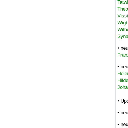
Tatw
Theo
Viss
Wigb
Wilh
Syna
• ne
Fran
• ne
Hele
Hild
Joha
• Up
• ne
• ne