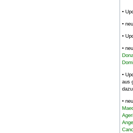
• Up
• ne
• Up
• ne
Dona
Domi
• Up
aus 
dazu
• ne
Maed
Ager
Ange
Canc