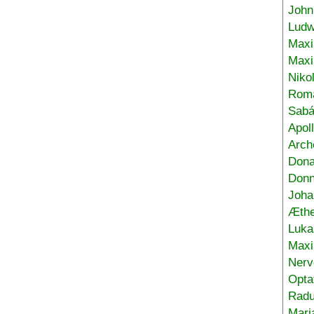
John
Ludw
Maxi
Max
Niko
Roma
Sabá
Apol
Arch
Don
Donn
Joha
Æthe
Luka
Max
Nerv
Opta
Radu
Mari