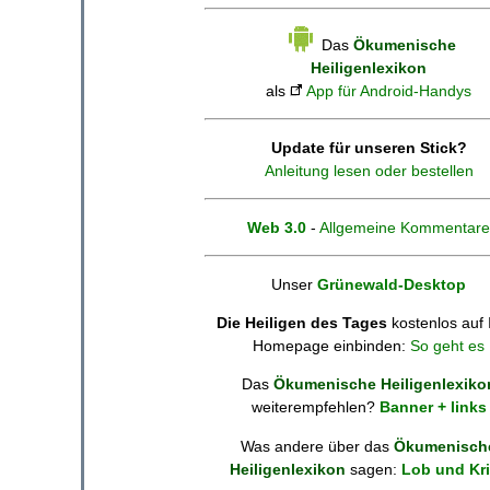
Das
Ökumenische
Heiligenlexikon
als
App für Android-Handys
Update für unseren Stick?
Anleitung lesen oder bestellen
Web 3.0
-
Allgemeine Kommentare
Unser
Grünewald-Desktop
Die Heiligen des Tages
kostenlos auf 
Homepage einbinden:
So geht es
Das
Ökumenische Heiligenlexiko
weiterempfehlen?
Banner + links
Was andere über das
Ökumenisch
Heiligenlexikon
sagen:
Lob und Kri