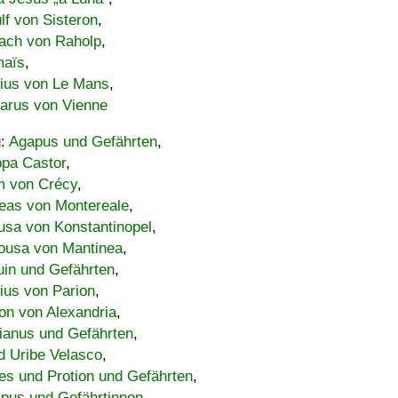
lf von Sisteron
,
ach von Raholp
,
maïs
,
bius von Le Mans
,
carus von Vienne
u:
Agapus und Gefährten
,
ppa Castor
,
 von Crécy
,
eas von Montereale
,
usa von Konstantinopel
,
ousa von Mantinea
,
uin und Gefährten
,
lius von Parion
,
on von Alexandria
,
ianus und Gefährten
,
d Uribe Velasco
,
s und Protion und Gefährten
,
pus und Gefährtinnen
,