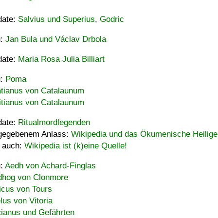
date:
Salvius und Superius
,
Godric
u:
Jan Bula und Václav Drbola
date:
Maria Rosa Julia Billiart
u:
Poma
tianus von Catalaunum
tianus von Catalaunum
date:
Ritualmordlegenden
gegebenem Anlass:
Wikipedia und das Ökumenische Heilige
 auch:
Wikipedia ist (k)eine Quelle!
u:
Aedh von Achard-Finglas
hog von Clonmore
icus von Tours
lus von Vitoria
ianus und Gefährten