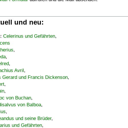
uell und neu:
u:
Celerinus und Gefährten
,
cens
therius
,
eda
,
lred
,
achius Avril
,
s Gerard und Francis Dickenson
,
ert
,
uin
,
oc von Buchan
,
isalvus von Balboa
,
ius
,
eandus und seine Brüder
,
arius und Gefährten
,