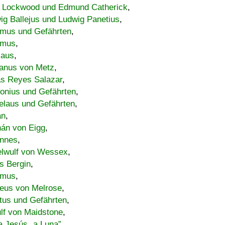
 Lockwood und Edmund Catherick
,
ig Ballejus und Ludwig Panetius
,
mus und Gefährten
,
imus
,
laus
,
nus von Metz
,
s Reyes Salazar
,
lonius und Gefährten
,
elaus und Gefährten
,
an
,
án von Eigg
,
nnes
,
lwulf von Wessex
,
s Bergin
,
imus
,
eus von Melrose
,
tus und Gefährten
,
lf von Maidstone
,
a Jesús „a Luna”
,