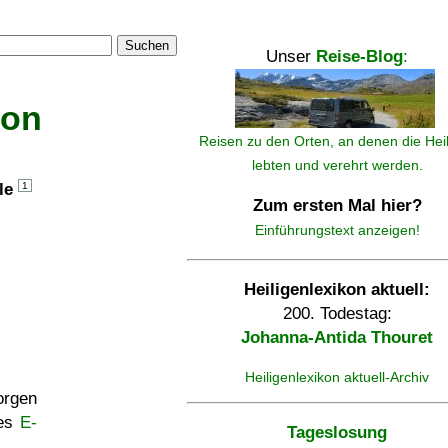
Suchen
Unser
Reise-Blog
:
kon
Reisen zu den Orten, an denen die Hei
lebten und verehrt werden.
lle
1
Zum ersten Mal hier?
Einführungstext anzeigen!
Heiligenlexikon aktuell:
200. Todestag:
Johanna-Antida Thouret
Heiligenlexikon aktuell-Archiv
rgen
ses
E-
Tageslosung