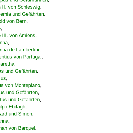
h II. von Schleswig
,
emia und Gefährten
,
old von Bern
,
o
,
 III. von Amiens
,
nna
,
nna de Lambertini
,
entius von Portugal
,
aretha
s und Gefährten
,
ius
,
us von Montepiano
,
us und Gefährten
,
tus und Gefährten
,
lph Ebifagh
,
ard und Simon
,
anna
,
han von Barquel
,