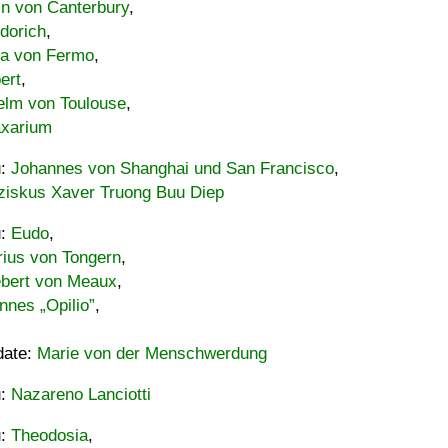
in von Canterbury
,
dorich
,
ia von Fermo
,
ert
,
elm von Toulouse
,
xarium
u:
Johannes von Shanghai und San Francisco
,
ziskus Xaver Truong Buu Diep
u:
Eudo
,
rius von Tongern
,
ebert von Meaux
,
nnes „Opilio”
,
date:
Marie von der Menschwerdung
u:
Nazareno Lanciotti
u:
Theodosia
,