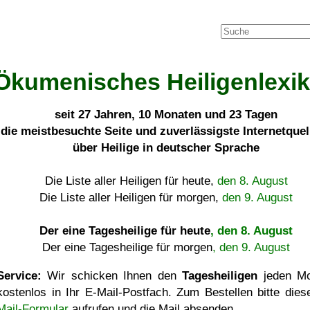
Ökumenisches Heiligenlexi
seit
27 Jahren, 10 Monaten und 23 Tagen
die meistbesuchte Seite und zuverlässigste Internetque
über Heilige in deutscher Sprache
Die Liste aller Heiligen für heute,
den 8. August
Die Liste aller Heiligen für morgen,
den 9. August
Der eine Tagesheilige für heute
, den 8. August
Der eine Tagesheilige für morgen
, den 9. August
Service:
Wir schicken Ihnen den
Tagesheiligen
jeden Mo
kostenlos in Ihr E-Mail-Postfach. Zum Bestellen bitte die
Mail-Formular
aufrufen und die Mail absenden.