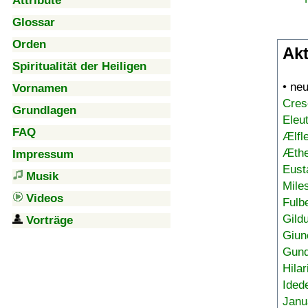
Attribute
Glossar
Orden
Akt
Spiritualität der Heiligen
• ne
Vornamen
Cres
Grundlagen
Eleu
FAQ
Ælfl
Æthe
Impressum
Eust
Musik
Mile
Videos
Fulb
Gild
Vorträge
Giun
Gund
Hilar
Ided
Janu