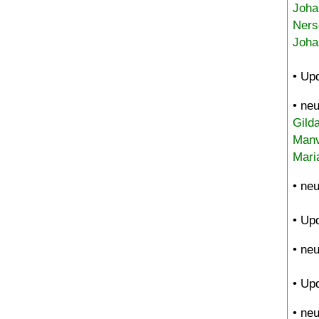
Joha
Ners
Joha
• Up
• ne
Gild
Manv
Mari
• ne
• Up
• ne
• Up
• ne