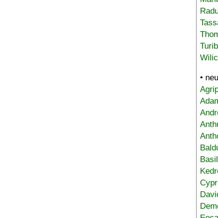
Radu
Tass
Tho
Turi
Wili
• ne
Agri
Adam
Andr
Anth
Anth
Bald
Basi
Kedr
Cypr
Davi
Deme
Eoca