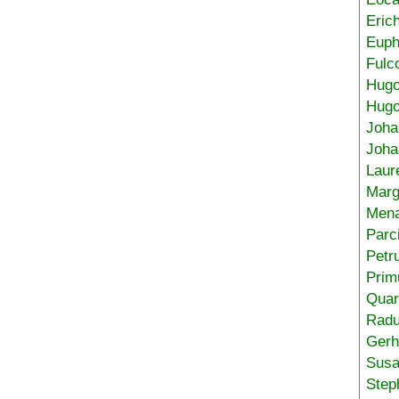
Eric
Euph
Fulc
Hug
Hugo
Joha
Joha
Laur
Marg
Mena
Parc
Petr
Prim
Quar
Radu
Gerh
Sus
Step