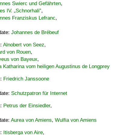
nnes Swierc und Gefährten
,
es IV. „Schnorhali”
,
nnes Franziskus Lefranc
,
date:
Johannes de Brébeuf
u:
Alnobert von Seez
,
ard von Rouen
,
eus von Bayeux
,
a Katharina vom heiligen Augustinus de Longprey
u:
Friedrich Janssoone
date:
Schutzpatron für Internet
u:
Petrus der Einsiedler
,
date:
Aurea von Amiens
,
Wulfia von Amiens
u:
Itisberga von Aire
,