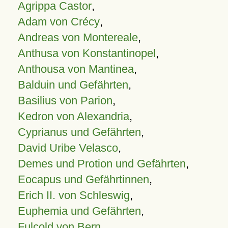
Agrippa Castor
,
Adam von Crécy
,
Andreas von Montereale
,
Anthusa von Konstantinopel
,
Anthousa von Mantinea
,
Balduin und Gefährten
,
Basilius von Parion
,
Kedron von Alexandria
,
Cyprianus und Gefährten
,
David Uribe Velasco
,
Demes und Protion und Gefährten
,
Eocapus und Gefährtinnen
,
Erich II. von Schleswig
,
Euphemia und Gefährten
,
Fulcold von Bern
,