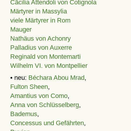
Cäcilia Attendoli von Cotignola
Märtyrer in Massylia
viele Märtyrer in Rom
Mauger
Nathäus von Achonry
Palladius von Auxerre
Reginald von Montemarti
Wilhelm VI. von Montpellier
• neu:
Béchara Abou Mrad
,
Fulton Sheen
,
Amantius von Como
,
Anna von Schlüsselberg
,
Bademus
,
Concessus und Gefährten
,