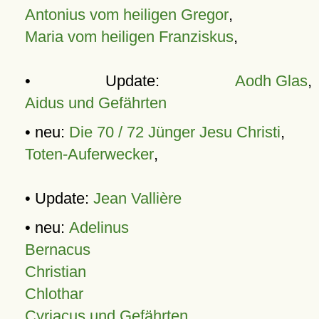
Antonius vom heiligen Gregor
,
Maria vom heiligen Franziskus
,
• Update:
Aodh Glas
,
Aidus und Gefährten
• neu:
Die 70 / 72 Jünger Jesu Christi
,
Toten-Auferwecker
,
• Update:
Jean Vallière
• neu:
Adelinus
Bernacus
Christian
Chlothar
Cyriacus und Gefährten