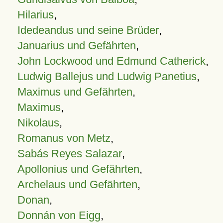
Hilarius
,
Idedeandus und seine Brüder
,
Januarius und Gefährten
,
John Lockwood und Edmund Catherick
,
Ludwig Ballejus und Ludwig Panetius
,
Maximus und Gefährten
,
Maximus
,
Nikolaus
,
Romanus von Metz
,
Sabás Reyes Salazar
,
Apollonius und Gefährten
,
Archelaus und Gefährten
,
Donan
,
Donnán von Eigg
,