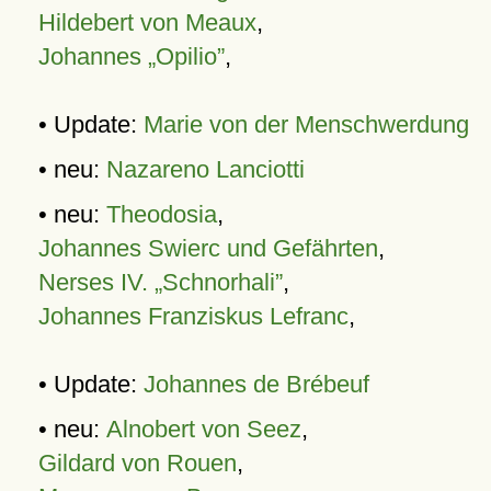
Hildebert von Meaux
,
Johannes „Opilio”
,
• Update:
Marie von der Menschwerdung
• neu:
Nazareno Lanciotti
• neu:
Theodosia
,
Johannes Swierc und Gefährten
,
Nerses IV. „Schnorhali”
,
Johannes Franziskus Lefranc
,
• Update:
Johannes de Brébeuf
• neu:
Alnobert von Seez
,
Gildard von Rouen
,