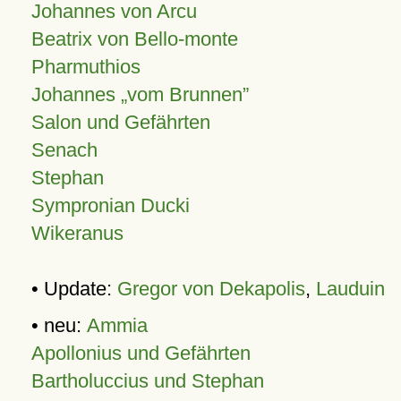
Johannes von Arcu
Beatrix von Bello-monte
Pharmuthios
Johannes
vom Brunnen
Salon und Gefährten
Senach
Stephan
Sympronian Ducki
Wikeranus
• Update:
Gregor von Dekapolis
,
Lauduin
• neu:
Ammia
Apollonius und Gefährten
Bartholuccius und Stephan