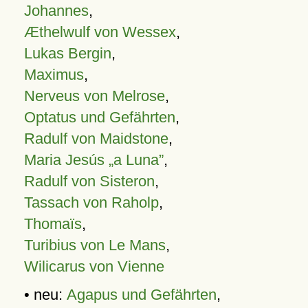
Johannes
,
Æthelwulf von Wessex
,
Lukas Bergin
,
Maximus
,
Nerveus von Melrose
,
Optatus und Gefährten
,
Radulf von Maidstone
,
Maria Jesús „a Luna”
,
Radulf von Sisteron
,
Tassach von Raholp
,
Thomaïs
,
Turibius von Le Mans
,
Wilicarus von Vienne
• neu:
Agapus und Gefährten
,