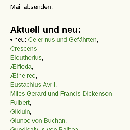
Mail absenden.
Aktuell und neu:
• neu:
Celerinus und Gefährten
,
Crescens
Eleutherius
,
Ælfleda
,
Æthelred
,
Eustachius Avril
,
Miles Gerard und Francis Dickenson
,
Fulbert
,
Gilduin
,
Giunoc von Buchan
,
Gundisalvus von Balboa
,