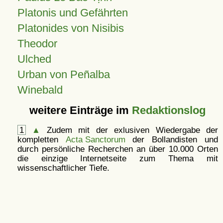
Platonis und Gefährten
Platonides von Nisibis
Theodor
Ulched
Urban von Peñalba
Winebald
weitere Einträge im
Redaktionslog
1
▲
Zudem mit der exlusiven Wiedergabe der
kompletten
Acta Sanctorum
der Bollandisten und
durch persönliche Recherchen an über 10.000 Orten
die einzige Internetseite zum Thema mit
wissenschaftlicher Tiefe.