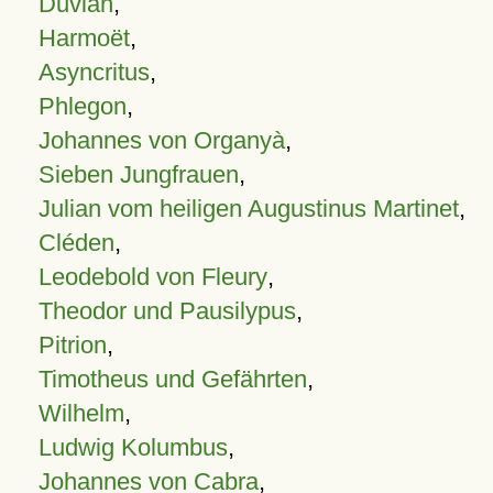
Duvian
,
Harmoët
,
Asyncritus
,
Phlegon
,
Johannes von Organyà
,
Sieben Jungfrauen
,
Julian vom heiligen Augustinus Martinet
,
Cléden
,
Leodebold von Fleury
,
Theodor und Pausilypus
,
Pitrion
,
Timotheus und Gefährten
,
Wilhelm
,
Ludwig Kolumbus
,
Johannes von Cabra
,