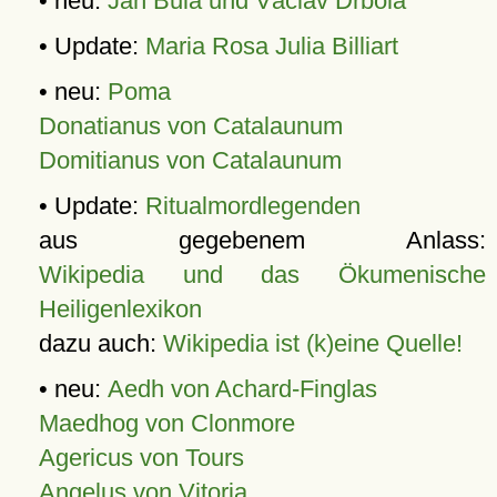
• neu:
Jan Bula und Václav Drbola
• Update:
Maria Rosa Julia Billiart
• neu:
Poma
Donatianus von Catalaunum
Domitianus von Catalaunum
• Update:
Ritualmordlegenden
aus gegebenem Anlass:
Wikipedia und das Ökumenische
Heiligenlexikon
dazu auch:
Wikipedia ist (k)eine Quelle!
• neu:
Aedh von Achard-Finglas
Maedhog von Clonmore
Agericus von Tours
Angelus von Vitoria