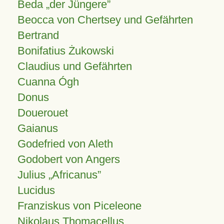
Beda „der Jüngere”
Beocca von Chertsey und Gefährten
Bertrand
Bonifatius Żukowski
Claudius und Gefährten
Cuanna Ógh
Donus
Douerouet
Gaianus
Godefried von Aleth
Godobert von Angers
Julius
Africanus
Lucidus
Franziskus von Piceleone
Nikolaus Thomacellus