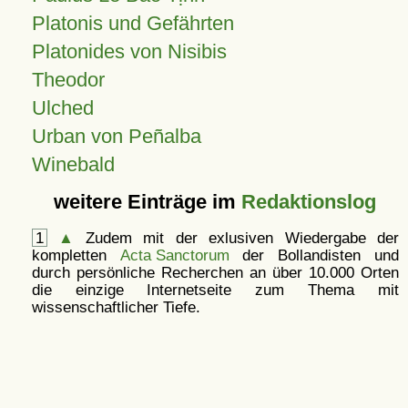
Platonis und Gefährten
Platonides von Nisibis
Theodor
Ulched
Urban von Peñalba
Winebald
weitere Einträge im
Redaktionslog
1
▲
Zudem mit der exlusiven Wiedergabe der
kompletten
Acta Sanctorum
der Bollandisten und
durch persönliche Recherchen an über 10.000 Orten
die einzige Internetseite zum Thema mit
wissenschaftlicher Tiefe.