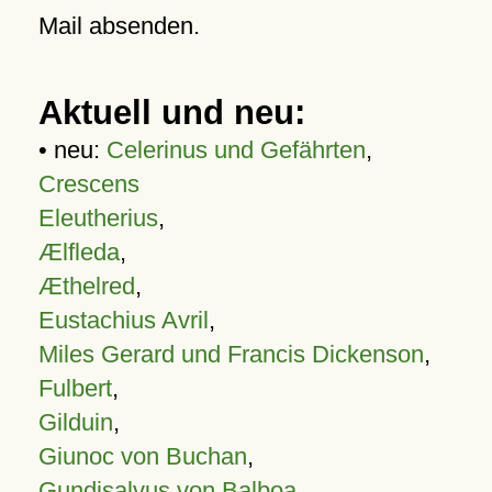
Mail absenden.
Aktuell und neu:
• neu:
Celerinus und Gefährten
,
Crescens
Eleutherius
,
Ælfleda
,
Æthelred
,
Eustachius Avril
,
Miles Gerard und Francis Dickenson
,
Fulbert
,
Gilduin
,
Giunoc von Buchan
,
Gundisalvus von Balboa
,