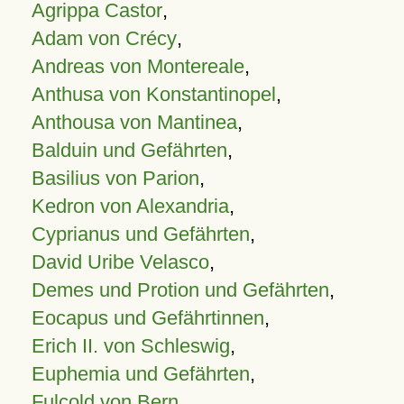
Agrippa Castor
,
Adam von Crécy
,
Andreas von Montereale
,
Anthusa von Konstantinopel
,
Anthousa von Mantinea
,
Balduin und Gefährten
,
Basilius von Parion
,
Kedron von Alexandria
,
Cyprianus und Gefährten
,
David Uribe Velasco
,
Demes und Protion und Gefährten
,
Eocapus und Gefährtinnen
,
Erich II. von Schleswig
,
Euphemia und Gefährten
,
Fulcold von Bern
,