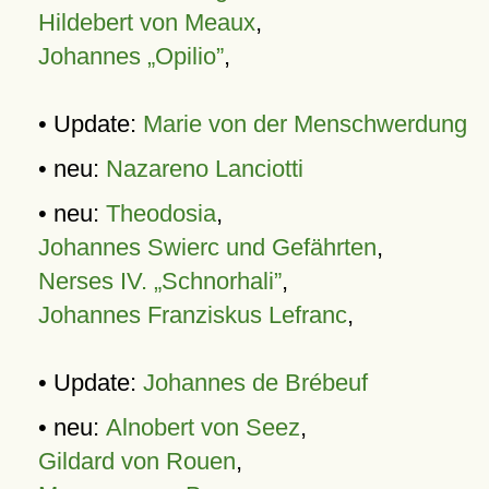
Hildebert von Meaux
,
Johannes „Opilio”
,
• Update:
Marie von der Menschwerdung
• neu:
Nazareno Lanciotti
• neu:
Theodosia
,
Johannes Swierc und Gefährten
,
Nerses IV. „Schnorhali”
,
Johannes Franziskus Lefranc
,
• Update:
Johannes de Brébeuf
• neu:
Alnobert von Seez
,
Gildard von Rouen
,