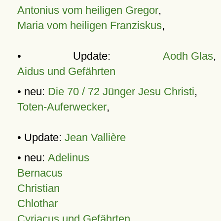
Antonius vom heiligen Gregor
,
Maria vom heiligen Franziskus
,
• Update:
Aodh Glas
,
Aidus und Gefährten
• neu:
Die 70 / 72 Jünger Jesu Christi
,
Toten-Auferwecker
,
• Update:
Jean Vallière
• neu:
Adelinus
Bernacus
Christian
Chlothar
Cyriacus und Gefährten