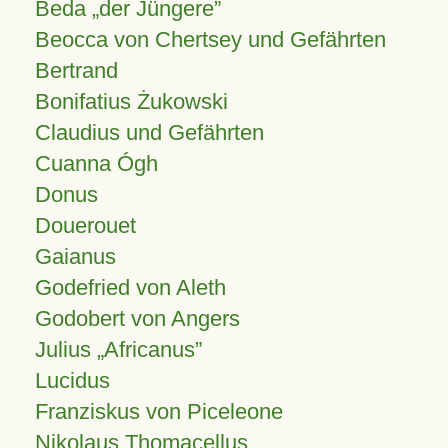
Beda „der Jüngere”
Beocca von Chertsey und Gefährten
Bertrand
Bonifatius Żukowski
Claudius und Gefährten
Cuanna Ógh
Donus
Douerouet
Gaianus
Godefried von Aleth
Godobert von Angers
Julius
Africanus
Lucidus
Franziskus von Piceleone
Nikolaus Thomacellus