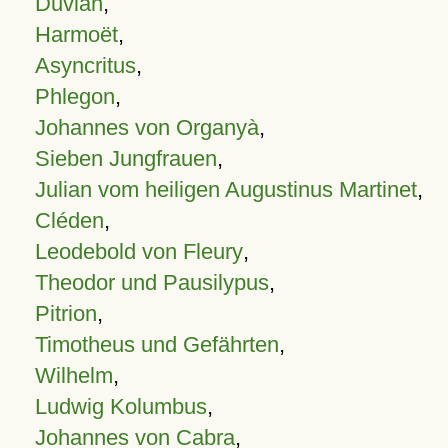
Duvian
,
Harmoët
,
Asyncritus
,
Phlegon
,
Johannes von Organyà
,
Sieben Jungfrauen
,
Julian vom heiligen Augustinus Martinet
,
Cléden
,
Leodebold von Fleury
,
Theodor und Pausilypus
,
Pitrion
,
Timotheus und Gefährten
,
Wilhelm
,
Ludwig Kolumbus
,
Johannes von Cabra
,