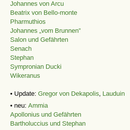
Johannes von Arcu
Beatrix von Bello-monte
Pharmuthios
Johannes
vom Brunnen
Salon und Gefährten
Senach
Stephan
Sympronian Ducki
Wikeranus
• Update:
Gregor von Dekapolis
,
Lauduin
• neu:
Ammia
Apollonius und Gefährten
Bartholuccius und Stephan