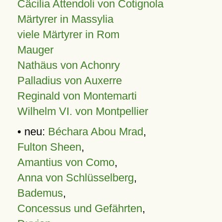
Cäcilia Attendoli von Cotignola
Märtyrer in Massylia
viele Märtyrer in Rom
Mauger
Nathäus von Achonry
Palladius von Auxerre
Reginald von Montemarti
Wilhelm VI. von Montpellier
• neu:
Béchara Abou Mrad
,
Fulton Sheen
,
Amantius von Como
,
Anna von Schlüsselberg
,
Bademus
,
Concessus und Gefährten
,