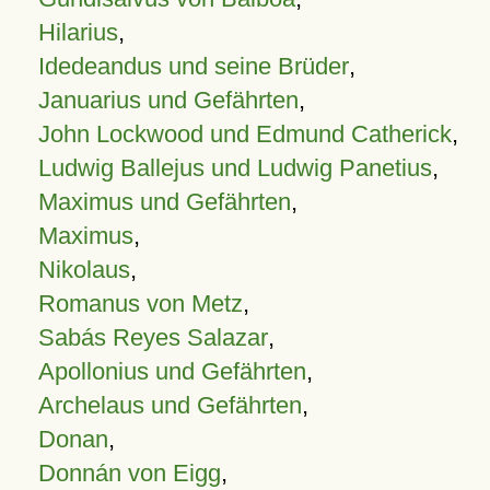
Hilarius
,
Idedeandus und seine Brüder
,
Januarius und Gefährten
,
John Lockwood und Edmund Catherick
,
Ludwig Ballejus und Ludwig Panetius
,
Maximus und Gefährten
,
Maximus
,
Nikolaus
,
Romanus von Metz
,
Sabás Reyes Salazar
,
Apollonius und Gefährten
,
Archelaus und Gefährten
,
Donan
,
Donnán von Eigg
,