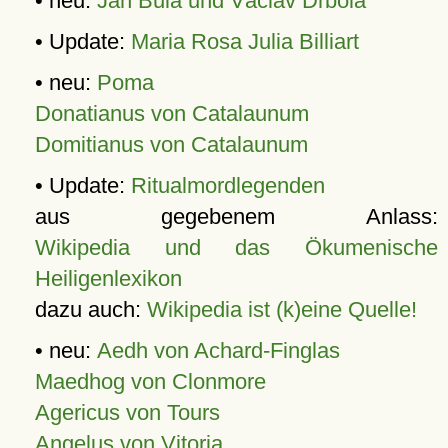
• neu:
Jan Bula und Václav Drbola
• Update:
Maria Rosa Julia Billiart
• neu:
Poma
Donatianus von Catalaunum
Domitianus von Catalaunum
• Update:
Ritualmordlegenden
aus gegebenem Anlass:
Wikipedia und das Ökumenische
Heiligenlexikon
dazu auch:
Wikipedia ist (k)eine Quelle!
• neu:
Aedh von Achard-Finglas
Maedhog von Clonmore
Agericus von Tours
Angelus von Vitoria