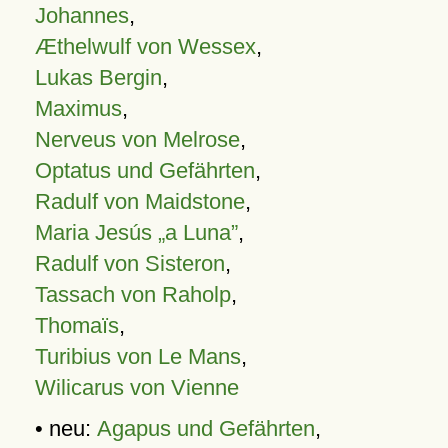
Johannes
,
Æthelwulf von Wessex
,
Lukas Bergin
,
Maximus
,
Nerveus von Melrose
,
Optatus und Gefährten
,
Radulf von Maidstone
,
Maria Jesús „a Luna”
,
Radulf von Sisteron
,
Tassach von Raholp
,
Thomaïs
,
Turibius von Le Mans
,
Wilicarus von Vienne
• neu:
Agapus und Gefährten
,