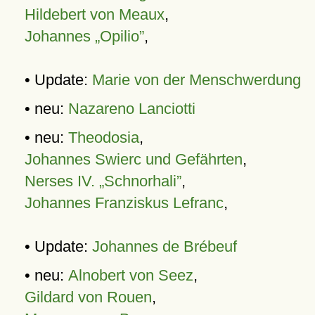
Hildebert von Meaux
,
Johannes „Opilio”
,
• Update:
Marie von der Menschwerdung
• neu:
Nazareno Lanciotti
• neu:
Theodosia
,
Johannes Swierc und Gefährten
,
Nerses IV. „Schnorhali”
,
Johannes Franziskus Lefranc
,
• Update:
Johannes de Brébeuf
• neu:
Alnobert von Seez
,
Gildard von Rouen
,