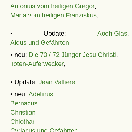
Antonius vom heiligen Gregor
,
Maria vom heiligen Franziskus
,
• Update:
Aodh Glas
,
Aidus und Gefährten
• neu:
Die 70 / 72 Jünger Jesu Christi
,
Toten-Auferwecker
,
• Update:
Jean Vallière
• neu:
Adelinus
Bernacus
Christian
Chlothar
Cyriacus und Gefährten