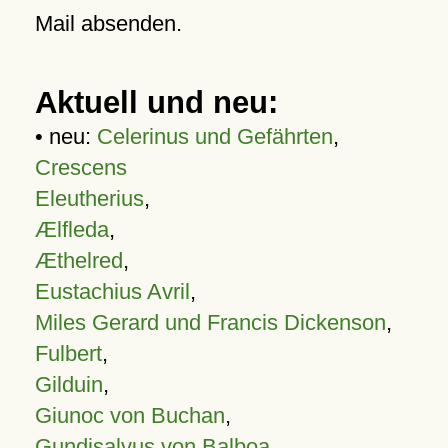
Mail absenden.
Aktuell und neu:
• neu:
Celerinus und Gefährten
,
Crescens
Eleutherius
,
Ælfleda
,
Æthelred
,
Eustachius Avril
,
Miles Gerard und Francis Dickenson
,
Fulbert
,
Gilduin
,
Giunoc von Buchan
,
Gundisalvus von Balboa
,