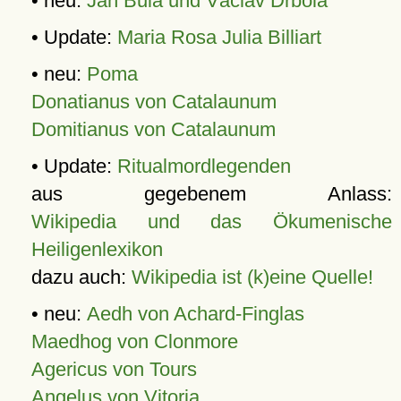
• neu:
Jan Bula und Václav Drbola
• Update:
Maria Rosa Julia Billiart
• neu:
Poma
Donatianus von Catalaunum
Domitianus von Catalaunum
• Update:
Ritualmordlegenden
aus gegebenem Anlass:
Wikipedia und das Ökumenische
Heiligenlexikon
dazu auch:
Wikipedia ist (k)eine Quelle!
• neu:
Aedh von Achard-Finglas
Maedhog von Clonmore
Agericus von Tours
Angelus von Vitoria