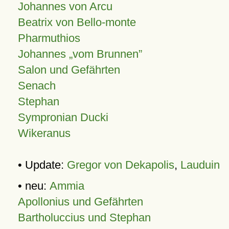
Johannes von Arcu
Beatrix von Bello-monte
Pharmuthios
Johannes
vom Brunnen
Salon und Gefährten
Senach
Stephan
Sympronian Ducki
Wikeranus
• Update:
Gregor von Dekapolis
,
Lauduin
• neu:
Ammia
Apollonius und Gefährten
Bartholuccius und Stephan