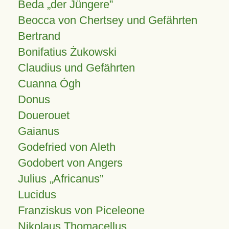
Beda „der Jüngere”
Beocca von Chertsey und Gefährten
Bertrand
Bonifatius Żukowski
Claudius und Gefährten
Cuanna Ógh
Donus
Douerouet
Gaianus
Godefried von Aleth
Godobert von Angers
Julius
Africanus
Lucidus
Franziskus von Piceleone
Nikolaus Thomacellus