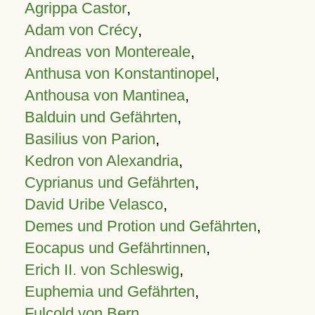
Agrippa Castor
,
Adam von Crécy
,
Andreas von Montereale
,
Anthusa von Konstantinopel
,
Anthousa von Mantinea
,
Balduin und Gefährten
,
Basilius von Parion
,
Kedron von Alexandria
,
Cyprianus und Gefährten
,
David Uribe Velasco
,
Demes und Protion und Gefährten
,
Eocapus und Gefährtinnen
,
Erich II. von Schleswig
,
Euphemia und Gefährten
,
Fulcold von Bern
,