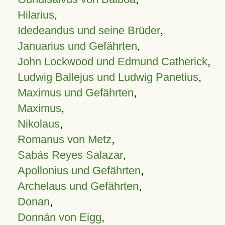
Hilarius
,
Idedeandus und seine Brüder
,
Januarius und Gefährten
,
John Lockwood und Edmund Catherick
,
Ludwig Ballejus und Ludwig Panetius
,
Maximus und Gefährten
,
Maximus
,
Nikolaus
,
Romanus von Metz
,
Sabás Reyes Salazar
,
Apollonius und Gefährten
,
Archelaus und Gefährten
,
Donan
,
Donnán von Eigg
,