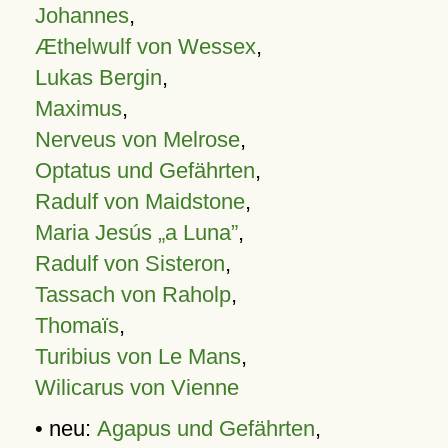
Johannes
,
Æthelwulf von Wessex
,
Lukas Bergin
,
Maximus
,
Nerveus von Melrose
,
Optatus und Gefährten
,
Radulf von Maidstone
,
Maria Jesús „a Luna”
,
Radulf von Sisteron
,
Tassach von Raholp
,
Thomaïs
,
Turibius von Le Mans
,
Wilicarus von Vienne
• neu:
Agapus und Gefährten
,