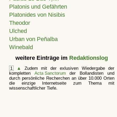
Platonis und Gefährten
Platonides von Nisibis
Theodor
Ulched
Urban von Peñalba
Winebald
weitere Einträge im
Redaktionslog
1
▲
Zudem mit der exlusiven Wiedergabe der
kompletten
Acta Sanctorum
der Bollandisten und
durch persönliche Recherchen an über 10.000 Orten
die einzige Internetseite zum Thema mit
wissenschaftlicher Tiefe.