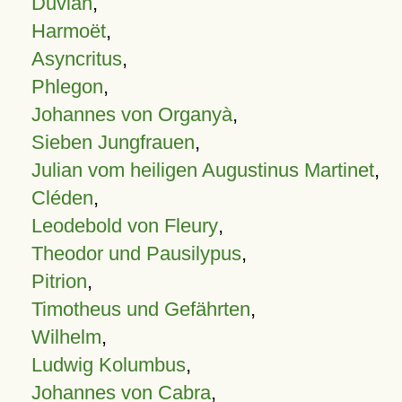
Duvian
,
Harmoët
,
Asyncritus
,
Phlegon
,
Johannes von Organyà
,
Sieben Jungfrauen
,
Julian vom heiligen Augustinus Martinet
,
Cléden
,
Leodebold von Fleury
,
Theodor und Pausilypus
,
Pitrion
,
Timotheus und Gefährten
,
Wilhelm
,
Ludwig Kolumbus
,
Johannes von Cabra
,