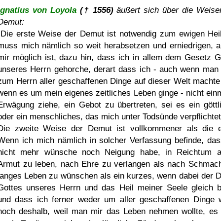
Ignatius von Loyola
(† 1556)
äußert sich über die Weise
Demut:
Die erste Weise der Demut ist notwendig zum ewigen Heil
muss mich nämlich so weit herabsetzen und erniedrigen, a
mir möglich ist, dazu hin, dass ich in allem dem Gesetz G
unseres Herrn gehorche, derart dass ich - auch wenn man
zum Herrn aller geschaffenen Dinge auf dieser Welt machte
wenn es um mein eigenes zeitliches Leben ginge - nicht einm
Erwägung ziehe, ein Gebot zu übertreten, sei es ein göttl
oder ein menschliches, das mich unter Todsünde verpflichtet
Die zweite Weise der Demut ist vollkommener als die e
Wenn ich mich nämlich in solcher Verfassung befinde, das
nicht mehr wünsche noch Neigung habe, in Reichtum a
Armut zu leben, nach Ehre zu verlangen als nach Schmach
langes Leben zu wünschen als ein kurzes, wenn dabei der D
Gottes unseres Herrn und das Heil meiner Seele gleich bl
und dass ich ferner weder um aller geschaffenen Dinge w
noch deshalb, weil man mir das Leben nehmen wollte, es