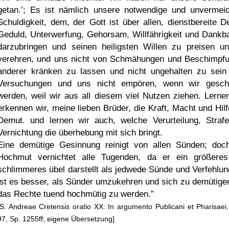
getan.
; Es ist nämlich unsere notwendige und unvermeid
Schuldigkeit, dem, der Gott ist über allen, dienstbereite D
Geduld, Unterwerfung, Gehorsam, Willfährigkeit und Dankba
darzubringen und seinen heiligsten Willen zu preisen u
verehren, und uns nicht von Schmähungen und Beschimpf
anderer kränken zu lassen und nicht ungehalten zu sein
Versuchungen und uns nicht empören, wenn wir gesc
werden, weil wir aus all diesem viel Nutzen ziehen. Lerne
erkennen wir, meine lieben Brüder, die Kraft, Macht und Hilf
Demut. und lernen wir auch, welche Verurteilung, Straf
Vernichtung die überhebung mit sich bringt.
Eine demütige Gesinnung reinigt von allen Sünden; doc
Hochmut vernichtet alle Tugenden, da er ein größere
schlimmeres übel darstellt als jedwede Sünde und Verfehlun
ist es besser, als Sünder umzukehren und sich zu demütigen
das Rechte tuend hochmütig zu werden.
[S. Andreae Cretensis oratio XX: In argumento Publicani et Pharisae
97, Sp. 1255ff; eigene Übersetzung]