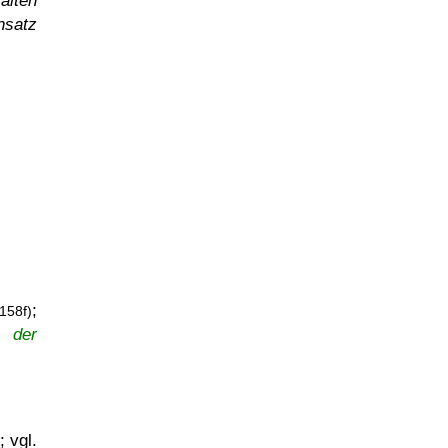
alten
nsatz
;
158f)
s der
; vgl.