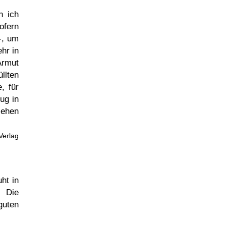
n ich
ofern
-, um
hr in
Armut
llten
, für
ug in
sehen
Verlag
ht in
. Die
guten