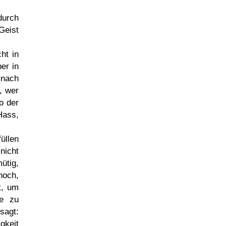
durch
Geist
ht in
er in
 nach
, wer
so der
Hass,
üllen
nicht
ütig,
noch,
t, um
te zu
sagt:
gkeit