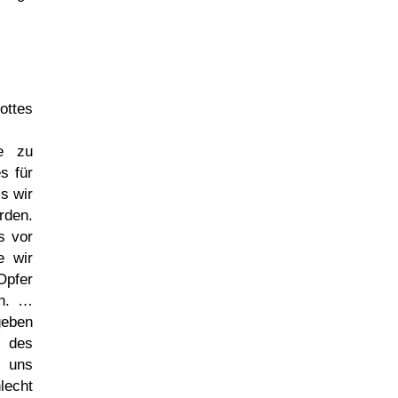
ottes
e zu
s für
s wir
rden.
s vor
e wir
Opfer
in. …
geben
g des
r uns
lecht