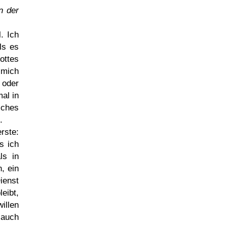
n der
. Ich
ls es
ottes
 mich
 oder
al in
iches
.
rste:
s ich
ls in
, ein
ienst
eibt,
illen
 auch