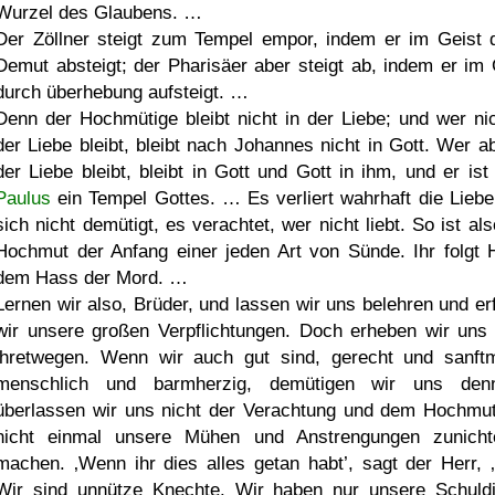
Wurzel des Glaubens. …
Der Zöllner steigt zum Tempel empor, indem er im Geist 
Demut absteigt; der Pharisäer aber steigt ab, indem er im 
durch überhebung aufsteigt. …
Denn der Hochmütige bleibt nicht in der Liebe; und wer nic
der Liebe bleibt, bleibt nach Johannes nicht in Gott. Wer ab
der Liebe bleibt, bleibt in Gott und Gott in ihm, und er ist
Paulus
ein Tempel Gottes. … Es verliert wahrhaft die Liebe
sich nicht demütigt, es verachtet, wer nicht liebt. So ist al
Hochmut der Anfang einer jeden Art von Sünde. Ihr folgt 
dem Hass der Mord. …
Lernen wir also, Brüder, und lassen wir uns belehren und erf
wir unsere großen Verpflichtungen. Doch erheben wir uns 
ihretwegen. Wenn wir auch gut sind, gerecht und sanftm
menschlich und barmherzig, demütigen wir uns den
überlassen wir uns nicht der Verachtung und dem Hochmu
nicht einmal unsere Mühen und Anstrengungen zunich
machen.
Wenn ihr dies alles getan habt
, sagt der Herr,
Wir sind unnütze Knechte. Wir haben nur unsere Schuldi