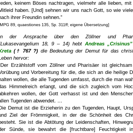
reden, keinem Böses nachtragen, vielmehr alle lieben, mit 
Mitleid haben. [Und] sehnen wir uns nach Gott, so wie viele
nach ihrer Freundin sehnen.
[MPG 89, quaestiones 135, Sp. 311ff; eigene Übersetzung]
In der Ansprache über den Zöllner und Phari
(Lukasevangelium 18, 9 – 14) hebt
Andreas „Crisinus
Kreta
(† 767 ?)
die Bedeutung der Demut für das christ
Leben hervor:
Der Erzählstoff vom Zöllner und Pharisäer ist gleichsam
Vorübung und Vorbereitung für die, die sich an die heilige 
halten wollen, die alle Tugenden umfasst, durch die man wah
das Himmelreich erlangt, und die sich zugleich vom Ho
abkehren wollen, der Gott verhasst ist und den Mensche
allen Tugenden abwendet. …
Die Demut ist die Erzieherin zu den Tugenden, Haupt, Urs
und Ziel der Frömmigkeit, in der die Schönheit des Chr
besteht. Sie ist die Abtötung der Leidenschaften, Hinweg
der Sünde, sie bewahrt die [fruchtbare] Feuchtigkeit i