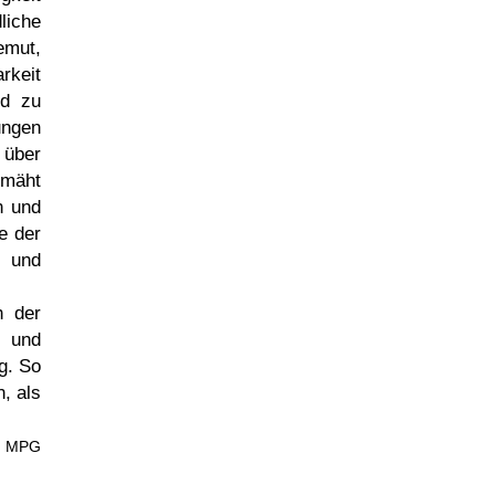
liche
emut,
rkeit
nd zu
ungen
 über
hmäht
n und
e der
e und
h der
s und
g. So
, als
i, MPG