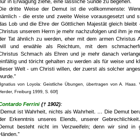
nur in Erwägung ziehe, eine lässliche Sünde zu begehen.
Die dritte Weise der Demut ist die vollkommenste: Wen
nämlich - die erste und zweite Weise vorausgesetzt und s
das Lob und die Ehre der Göttlichen Majestät gleich bleibt 
Christus unserem Herrn je mehr nachzufolgen und ihm je me
der Tat ähnlich zu werden, eher mit dem armen Christus 
will und erwähle als Reichtum, mit dem schmacherfü
Christus Schmach als Ehren und je mehr danach verlange
einfältig und töricht gehalten zu werden als für weise und kl
dieser Welt - um Christi willen, der zuerst als solcher ange
wurde.
[Ignatius von Loyola: Geistliche Übungen, übertragen von A. Haas. 
Herder, Freiburg 1999, S. 60f]
Contardo Ferrini
(† 1902)
:
Demut ist Wahrheit, nichts als Wahrheit. … Die Demut beru
der Erkenntnis unseres Elends, unserer Gebrechlichkeit
Demut besteht nicht im Verzweifeln; denn wir sind in 
Händen.