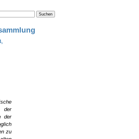
Suchen
ensammlung
B,
ische
. der
n der
glich
en zu