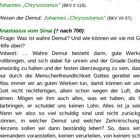
Johannes „Chrysostomus”
.
(BKV II 118)
Wesen der Demut:
Johannes „Chrysostomus”
.
(BKV VII 87)
Anastasius vom Sinai
(† nach 700)
:
Frage: Was ist wahre Demut? Und wie können wir sie mit G
Hilfe üben?
Antwort: … Wahre Demut besteht darin, gute Werk
vollbringen, und sich dabei für unrein und der Gnade Gotte
unwürdig zu halten und der festen überzeugung zu sein, das
nur durch die Menschenfreundlichkeit Gottes gerettet we
Was immer wir an guten Werken tun, damit können wir un
Gott nicht rechtfertigen, allein schon wegen der Luft, di
atmen. Mögen wir ihm auch alles, was wir haben, als 
darbringen, er schuldet uns keinen Lohn. Alles ist ja se
Wenn wir also so viel schuldig sind und nicht zurück
können, in welcher Demut und welcher Zerknirschun
Herzens sollen wir dann beständig leben? So, dass wi
niemandem voranstellen, keinen verurteilen, von keinem sch