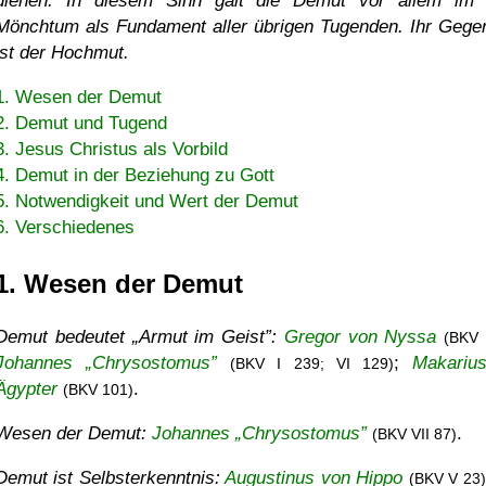
dienen. In diesem Sinn galt die Demut vor allem im 
Mönchtum als Fundament aller übrigen Tugenden. Ihr Gege
ist der Hochmut.
1. Wesen der Demut
2. Demut und Tugend
3. Jesus Christus als Vorbild
4. Demut in der Beziehung zu Gott
5. Notwendigkeit und Wert der Demut
6. Verschiedenes
1. Wesen der Demut
Demut bedeutet
Armut im Geist
:
Gregor von Nyssa
(BKV 
Johannes „Chrysostomus”
;
Makariu
(BKV I 239; VI 129)
Ägypter
.
(BKV 101)
Wesen der Demut:
Johannes „Chrysostomus”
.
(BKV VII 87)
Demut ist Selbsterkenntnis:
Augustinus von Hippo
(BKV V 23)