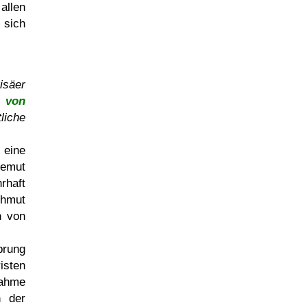
allen
 sich
säer
” von
liche
 eine
Demut
rhaft
chmut
n von
prung
isten
nahme
n der