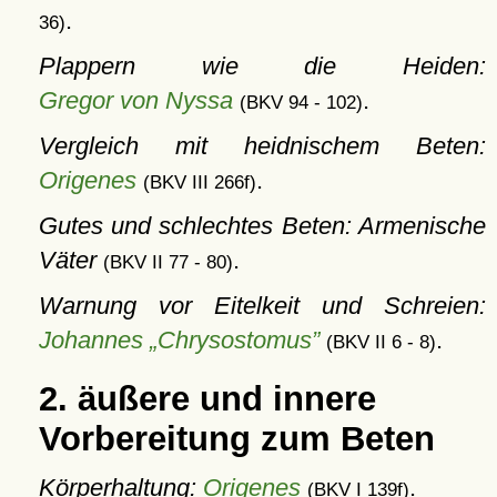
.
36)
Plappern wie die Heiden:
Gregor von Nyssa
.
(BKV 94 - 102)
Vergleich mit heidnischem Beten:
Origenes
.
(BKV III 266f)
Gutes und schlechtes Beten: Armenische
Väter
.
(BKV II 77 - 80)
Warnung vor Eitelkeit und Schreien:
Johannes „Chrysostomus”
.
(BKV II 6 - 8)
2. äußere und innere
Vorbereitung zum Beten
Körperhaltung:
Origenes
.
(BKV I 139f)