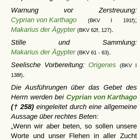
Warnung vor Zerstreuung:
Cyprian von Karthago
;
(BKV I 191f)
Makarius der Ägypter
.
(BKV 62f, 127)
Stille und Sammlung:
Makarius der Ägypter
.
(BKV 61 - 63)
Seelische Vorbereitung:
Origenes
(BKV I
.
138f)
Die Ausführungen über das Gebet des
Herrn werden bei
Cyprian von Karthago
(† 258)
eingeleitet durch eine allgemeine
Aussage über rechtes Beten:
Wenn wir aber beten, so sollen unsere
Worte und unser Flehen in aller Zucht