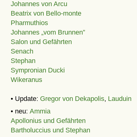
Johannes von Arcu
Beatrix von Bello-monte
Pharmuthios
Johannes
vom Brunnen
Salon und Gefährten
Senach
Stephan
Sympronian Ducki
Wikeranus
• Update:
Gregor von Dekapolis
,
Lauduin
• neu:
Ammia
Apollonius und Gefährten
Bartholuccius und Stephan