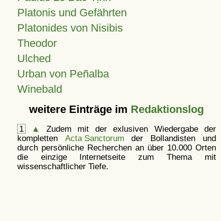
Platonis und Gefährten
Platonides von Nisibis
Theodor
Ulched
Urban von Peñalba
Winebald
weitere Einträge im
Redaktionslog
1
▲
Zudem mit der exlusiven Wiedergabe der
kompletten
Acta Sanctorum
der Bollandisten und
durch persönliche Recherchen an über 10.000 Orten
die einzige Internetseite zum Thema mit
wissenschaftlicher Tiefe.