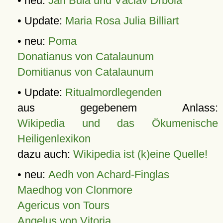
• neu:
Jan Bula und Václav Drbola
• Update:
Maria Rosa Julia Billiart
• neu:
Poma
Donatianus von Catalaunum
Domitianus von Catalaunum
• Update:
Ritualmordlegenden
aus gegebenem Anlass:
Wikipedia und das Ökumenische
Heiligenlexikon
dazu auch:
Wikipedia ist (k)eine Quelle!
• neu:
Aedh von Achard-Finglas
Maedhog von Clonmore
Agericus von Tours
Angelus von Vitoria