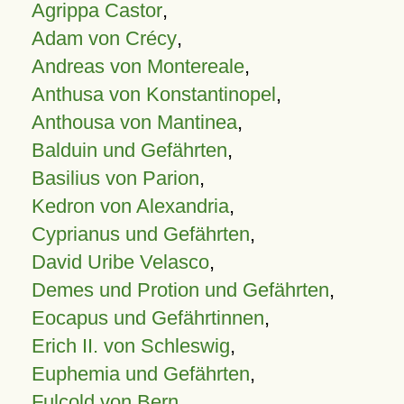
Agrippa Castor
,
Adam von Crécy
,
Andreas von Montereale
,
Anthusa von Konstantinopel
,
Anthousa von Mantinea
,
Balduin und Gefährten
,
Basilius von Parion
,
Kedron von Alexandria
,
Cyprianus und Gefährten
,
David Uribe Velasco
,
Demes und Protion und Gefährten
,
Eocapus und Gefährtinnen
,
Erich II. von Schleswig
,
Euphemia und Gefährten
,
Fulcold von Bern
,