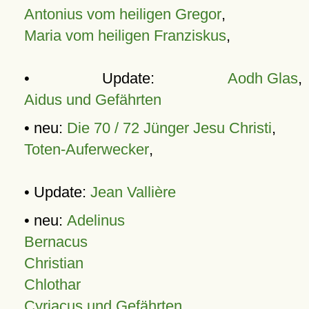
Antonius vom heiligen Gregor
,
Maria vom heiligen Franziskus
,
• Update:
Aodh Glas
,
Aidus und Gefährten
• neu:
Die 70 / 72 Jünger Jesu Christi
,
Toten-Auferwecker
,
• Update:
Jean Vallière
• neu:
Adelinus
Bernacus
Christian
Chlothar
Cyriacus und Gefährten