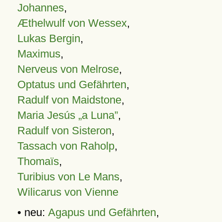
Johannes
,
Æthelwulf von Wessex
,
Lukas Bergin
,
Maximus
,
Nerveus von Melrose
,
Optatus und Gefährten
,
Radulf von Maidstone
,
Maria Jesús „a Luna”
,
Radulf von Sisteron
,
Tassach von Raholp
,
Thomaïs
,
Turibius von Le Mans
,
Wilicarus von Vienne
• neu:
Agapus und Gefährten
,