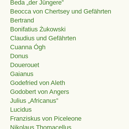
Beda „der Jüngere”
Beocca von Chertsey und Gefährten
Bertrand
Bonifatius Żukowski
Claudius und Gefährten
Cuanna Ógh
Donus
Douerouet
Gaianus
Godefried von Aleth
Godobert von Angers
Julius
Africanus
Lucidus
Franziskus von Piceleone
Nikolaus Thomacellus