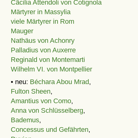
Cäcilia Attendoli von Cotignola
Märtyrer in Massylia
viele Märtyrer in Rom
Mauger
Nathäus von Achonry
Palladius von Auxerre
Reginald von Montemarti
Wilhelm VI. von Montpellier
• neu:
Béchara Abou Mrad
,
Fulton Sheen
,
Amantius von Como
,
Anna von Schlüsselberg
,
Bademus
,
Concessus und Gefährten
,