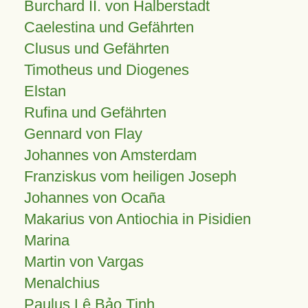
Burchard II. von Halberstadt
Caelestina und Gefährten
Clusus und Gefährten
Timotheus und Diogenes
Elstan
Rufina und Gefährten
Gennard von Flay
Johannes von Amsterdam
Franziskus vom heiligen Joseph
Johannes von Ocaña
Makarius von Antiochia in Pisidien
Marina
Martin von Vargas
Menalchius
Paulus Lê Bảo Tịnh