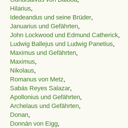
Hilarius
,
Idedeandus und seine Brüder
,
Januarius und Gefährten
,
John Lockwood und Edmund Catherick
,
Ludwig Ballejus und Ludwig Panetius
,
Maximus und Gefährten
,
Maximus
,
Nikolaus
,
Romanus von Metz
,
Sabás Reyes Salazar
,
Apollonius und Gefährten
,
Archelaus und Gefährten
,
Donan
,
Donnán von Eigg
,