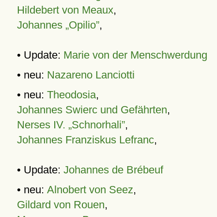
Hildebert von Meaux
,
Johannes „Opilio”
,
• Update:
Marie von der Menschwerdung
• neu:
Nazareno Lanciotti
• neu:
Theodosia
,
Johannes Swierc und Gefährten
,
Nerses IV. „Schnorhali”
,
Johannes Franziskus Lefranc
,
• Update:
Johannes de Brébeuf
• neu:
Alnobert von Seez
,
Gildard von Rouen
,