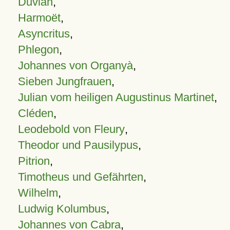
Duvian
,
Harmoët
,
Asyncritus
,
Phlegon
,
Johannes von Organyà
,
Sieben Jungfrauen
,
Julian vom heiligen Augustinus Martinet
,
Cléden
,
Leodebold von Fleury
,
Theodor und Pausilypus
,
Pitrion
,
Timotheus und Gefährten
,
Wilhelm
,
Ludwig Kolumbus
,
Johannes von Cabra
,