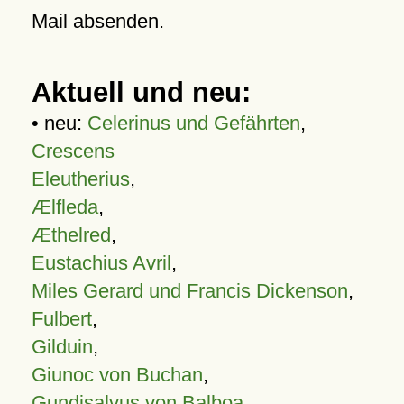
Mail absenden.
Aktuell und neu:
• neu:
Celerinus und Gefährten
,
Crescens
Eleutherius
,
Ælfleda
,
Æthelred
,
Eustachius Avril
,
Miles Gerard und Francis Dickenson
,
Fulbert
,
Gilduin
,
Giunoc von Buchan
,
Gundisalvus von Balboa
,