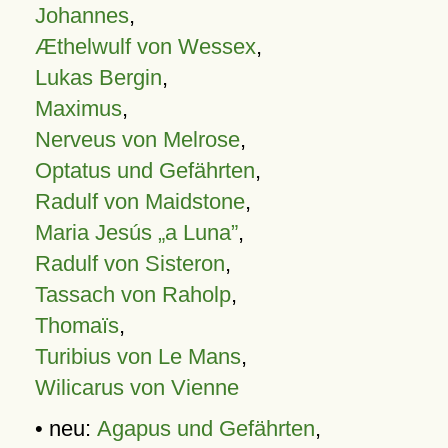
Johannes
,
Æthelwulf von Wessex
,
Lukas Bergin
,
Maximus
,
Nerveus von Melrose
,
Optatus und Gefährten
,
Radulf von Maidstone
,
Maria Jesús „a Luna”
,
Radulf von Sisteron
,
Tassach von Raholp
,
Thomaïs
,
Turibius von Le Mans
,
Wilicarus von Vienne
• neu:
Agapus und Gefährten
,