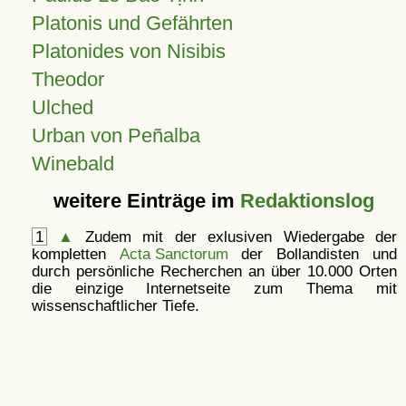
Platonis und Gefährten
Platonides von Nisibis
Theodor
Ulched
Urban von Peñalba
Winebald
weitere Einträge im
Redaktionslog
1
▲
Zudem mit der exlusiven Wiedergabe der
kompletten
Acta Sanctorum
der Bollandisten und
durch persönliche Recherchen an über 10.000 Orten
die einzige Internetseite zum Thema mit
wissenschaftlicher Tiefe.