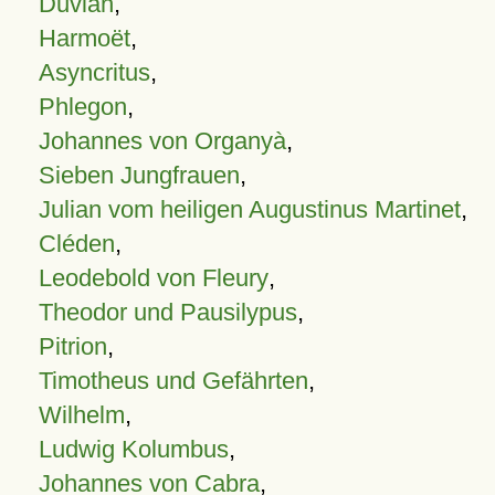
Duvian
,
Harmoët
,
Asyncritus
,
Phlegon
,
Johannes von Organyà
,
Sieben Jungfrauen
,
Julian vom heiligen Augustinus Martinet
,
Cléden
,
Leodebold von Fleury
,
Theodor und Pausilypus
,
Pitrion
,
Timotheus und Gefährten
,
Wilhelm
,
Ludwig Kolumbus
,
Johannes von Cabra
,