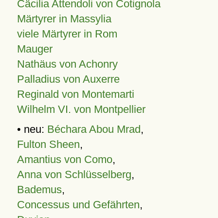
Cäcilia Attendoli von Cotignola
Märtyrer in Massylia
viele Märtyrer in Rom
Mauger
Nathäus von Achonry
Palladius von Auxerre
Reginald von Montemarti
Wilhelm VI. von Montpellier
• neu:
Béchara Abou Mrad
,
Fulton Sheen
,
Amantius von Como
,
Anna von Schlüsselberg
,
Bademus
,
Concessus und Gefährten
,