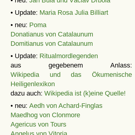
• neu:
Jan Bula und Václav Drbola
• Update:
Maria Rosa Julia Billiart
• neu:
Poma
Donatianus von Catalaunum
Domitianus von Catalaunum
• Update:
Ritualmordlegenden
aus gegebenem Anlass:
Wikipedia und das Ökumenische
Heiligenlexikon
dazu auch:
Wikipedia ist (k)eine Quelle!
• neu:
Aedh von Achard-Finglas
Maedhog von Clonmore
Agericus von Tours
Angelus von Vitoria