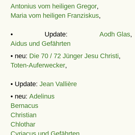
Antonius vom heiligen Gregor
,
Maria vom heiligen Franziskus
,
• Update:
Aodh Glas
,
Aidus und Gefährten
• neu:
Die 70 / 72 Jünger Jesu Christi
,
Toten-Auferwecker
,
• Update:
Jean Vallière
• neu:
Adelinus
Bernacus
Christian
Chlothar
Cyriacus und Gefährten