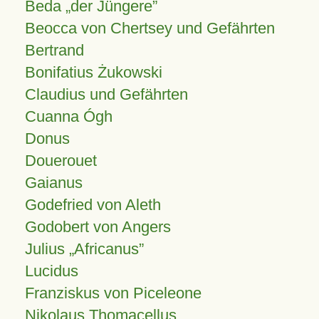
Beda „der Jüngere”
Beocca von Chertsey und Gefährten
Bertrand
Bonifatius Żukowski
Claudius und Gefährten
Cuanna Ógh
Donus
Douerouet
Gaianus
Godefried von Aleth
Godobert von Angers
Julius
Africanus
Lucidus
Franziskus von Piceleone
Nikolaus Thomacellus