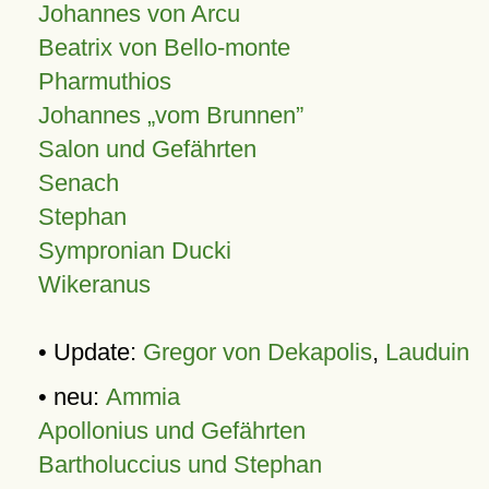
Johannes von Arcu
Beatrix von Bello-monte
Pharmuthios
Johannes
vom Brunnen
Salon und Gefährten
Senach
Stephan
Sympronian Ducki
Wikeranus
• Update:
Gregor von Dekapolis
,
Lauduin
• neu:
Ammia
Apollonius und Gefährten
Bartholuccius und Stephan