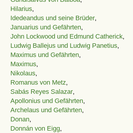
Hilarius
,
Idedeandus und seine Brüder
,
Januarius und Gefährten
,
John Lockwood und Edmund Catherick
,
Ludwig Ballejus und Ludwig Panetius
,
Maximus und Gefährten
,
Maximus
,
Nikolaus
,
Romanus von Metz
,
Sabás Reyes Salazar
,
Apollonius und Gefährten
,
Archelaus und Gefährten
,
Donan
,
Donnán von Eigg
,