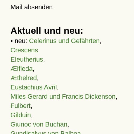
Mail absenden.
Aktuell und neu:
• neu:
Celerinus und Gefährten
,
Crescens
Eleutherius
,
Ælfleda
,
Æthelred
,
Eustachius Avril
,
Miles Gerard und Francis Dickenson
,
Fulbert
,
Gilduin
,
Giunoc von Buchan
,
Gundisalvus von Balboa
,