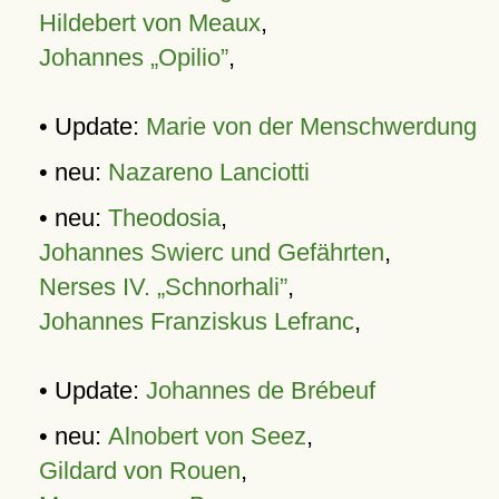
Hildebert von Meaux
,
Johannes „Opilio”
,
• Update:
Marie von der Menschwerdung
• neu:
Nazareno Lanciotti
• neu:
Theodosia
,
Johannes Swierc und Gefährten
,
Nerses IV. „Schnorhali”
,
Johannes Franziskus Lefranc
,
• Update:
Johannes de Brébeuf
• neu:
Alnobert von Seez
,
Gildard von Rouen
,