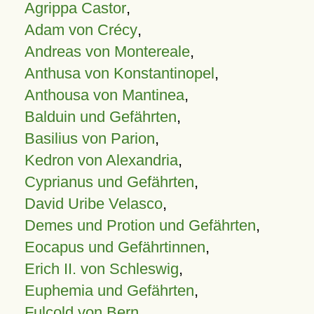
Agrippa Castor
,
Adam von Crécy
,
Andreas von Montereale
,
Anthusa von Konstantinopel
,
Anthousa von Mantinea
,
Balduin und Gefährten
,
Basilius von Parion
,
Kedron von Alexandria
,
Cyprianus und Gefährten
,
David Uribe Velasco
,
Demes und Protion und Gefährten
,
Eocapus und Gefährtinnen
,
Erich II. von Schleswig
,
Euphemia und Gefährten
,
Fulcold von Bern
,