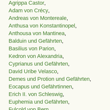
Agrippa Castor
,
Adam von Crécy
,
Andreas von Montereale
,
Anthusa von Konstantinopel
,
Anthousa von Mantinea
,
Balduin und Gefährten
,
Basilius von Parion
,
Kedron von Alexandria
,
Cyprianus und Gefährten
,
David Uribe Velasco
,
Demes und Protion und Gefährten
,
Eocapus und Gefährtinnen
,
Erich II. von Schleswig
,
Euphemia und Gefährten
,
Fulcold von Bern
,