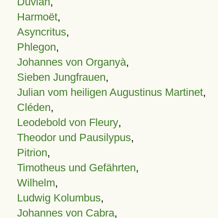
Duvian
,
Harmoët
,
Asyncritus
,
Phlegon
,
Johannes von Organyà
,
Sieben Jungfrauen
,
Julian vom heiligen Augustinus Martinet
,
Cléden
,
Leodebold von Fleury
,
Theodor und Pausilypus
,
Pitrion
,
Timotheus und Gefährten
,
Wilhelm
,
Ludwig Kolumbus
,
Johannes von Cabra
,