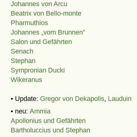
Johannes von Arcu
Beatrix von Bello-monte
Pharmuthios
Johannes
vom Brunnen
Salon und Gefährten
Senach
Stephan
Sympronian Ducki
Wikeranus
• Update:
Gregor von Dekapolis
,
Lauduin
• neu:
Ammia
Apollonius und Gefährten
Bartholuccius und Stephan