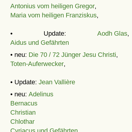
Antonius vom heiligen Gregor
,
Maria vom heiligen Franziskus
,
• Update:
Aodh Glas
,
Aidus und Gefährten
• neu:
Die 70 / 72 Jünger Jesu Christi
,
Toten-Auferwecker
,
• Update:
Jean Vallière
• neu:
Adelinus
Bernacus
Christian
Chlothar
Cyriacus und Gefährten