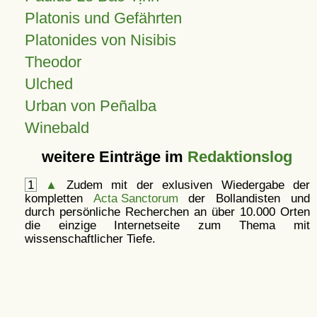
Platonis und Gefährten
Platonides von Nisibis
Theodor
Ulched
Urban von Peñalba
Winebald
weitere Einträge im
Redaktionslog
1
▲
Zudem mit der exlusiven Wiedergabe der
kompletten
Acta Sanctorum
der Bollandisten und
durch persönliche Recherchen an über 10.000 Orten
die einzige Internetseite zum Thema mit
wissenschaftlicher Tiefe.