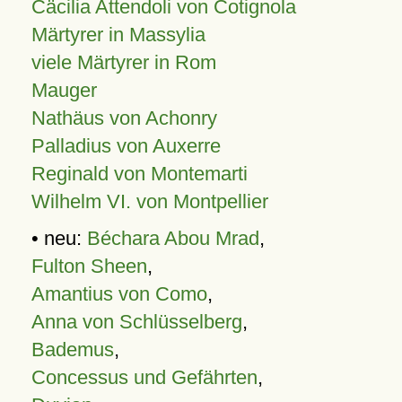
Cäcilia Attendoli von Cotignola
Märtyrer in Massylia
viele Märtyrer in Rom
Mauger
Nathäus von Achonry
Palladius von Auxerre
Reginald von Montemarti
Wilhelm VI. von Montpellier
• neu:
Béchara Abou Mrad
,
Fulton Sheen
,
Amantius von Como
,
Anna von Schlüsselberg
,
Bademus
,
Concessus und Gefährten
,