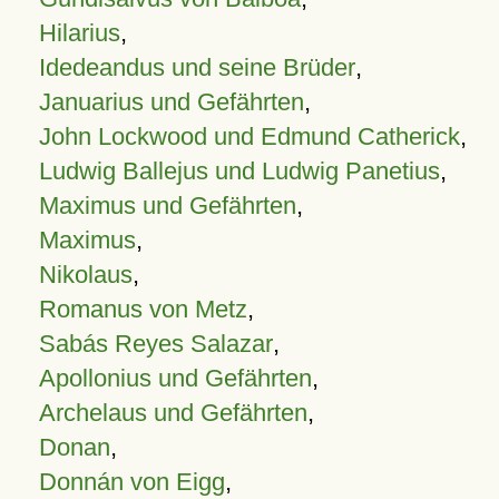
Hilarius
,
Idedeandus und seine Brüder
,
Januarius und Gefährten
,
John Lockwood und Edmund Catherick
,
Ludwig Ballejus und Ludwig Panetius
,
Maximus und Gefährten
,
Maximus
,
Nikolaus
,
Romanus von Metz
,
Sabás Reyes Salazar
,
Apollonius und Gefährten
,
Archelaus und Gefährten
,
Donan
,
Donnán von Eigg
,