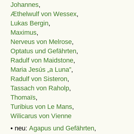
Johannes
,
Æthelwulf von Wessex
,
Lukas Bergin
,
Maximus
,
Nerveus von Melrose
,
Optatus und Gefährten
,
Radulf von Maidstone
,
Maria Jesús „a Luna”
,
Radulf von Sisteron
,
Tassach von Raholp
,
Thomaïs
,
Turibius von Le Mans
,
Wilicarus von Vienne
• neu:
Agapus und Gefährten
,