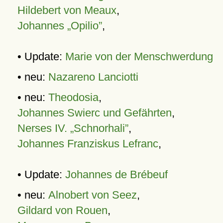
Hildebert von Meaux
,
Johannes „Opilio”
,
• Update:
Marie von der Menschwerdung
• neu:
Nazareno Lanciotti
• neu:
Theodosia
,
Johannes Swierc und Gefährten
,
Nerses IV. „Schnorhali”
,
Johannes Franziskus Lefranc
,
• Update:
Johannes de Brébeuf
• neu:
Alnobert von Seez
,
Gildard von Rouen
,