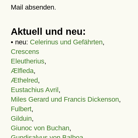
Mail absenden.
Aktuell und neu:
• neu:
Celerinus und Gefährten
,
Crescens
Eleutherius
,
Ælfleda
,
Æthelred
,
Eustachius Avril
,
Miles Gerard und Francis Dickenson
,
Fulbert
,
Gilduin
,
Giunoc von Buchan
,
Gundisalvus von Balboa
,