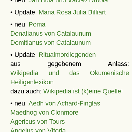
• neu:
Jan Bula und Václav Drbola
• Update:
Maria Rosa Julia Billiart
• neu:
Poma
Donatianus von Catalaunum
Domitianus von Catalaunum
• Update:
Ritualmordlegenden
aus gegebenem Anlass:
Wikipedia und das Ökumenische
Heiligenlexikon
dazu auch:
Wikipedia ist (k)eine Quelle!
• neu:
Aedh von Achard-Finglas
Maedhog von Clonmore
Agericus von Tours
Angelus von Vitoria