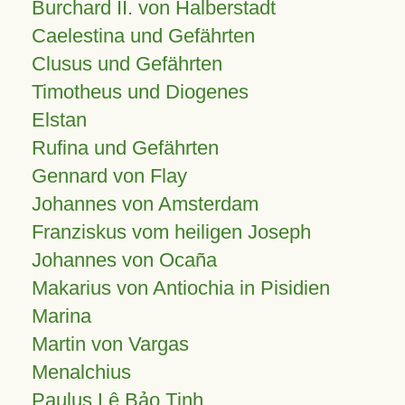
Burchard II. von Halberstadt
Caelestina und Gefährten
Clusus und Gefährten
Timotheus und Diogenes
Elstan
Rufina und Gefährten
Gennard von Flay
Johannes von Amsterdam
Franziskus vom heiligen Joseph
Johannes von Ocaña
Makarius von Antiochia in Pisidien
Marina
Martin von Vargas
Menalchius
Paulus Lê Bảo Tịnh