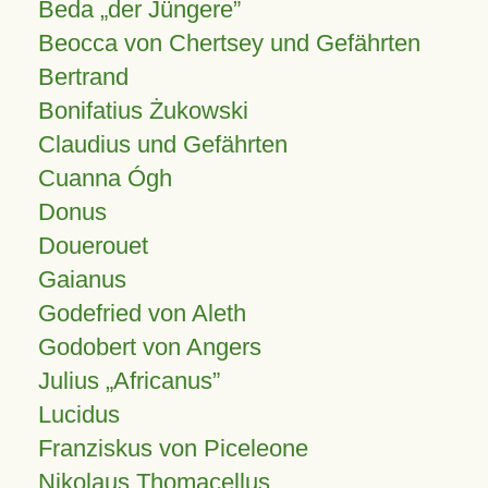
Beda „der Jüngere”
Beocca von Chertsey und Gefährten
Bertrand
Bonifatius Żukowski
Claudius und Gefährten
Cuanna Ógh
Donus
Douerouet
Gaianus
Godefried von Aleth
Godobert von Angers
Julius
Africanus
Lucidus
Franziskus von Piceleone
Nikolaus Thomacellus