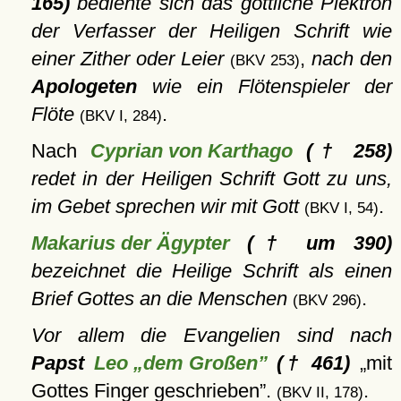
165)
bediente sich das göttliche Plektron
der Verfasser der Heiligen Schrift wie
einer Zither oder Leier
,
nach den
(BKV 253)
Apologeten
wie ein Flötenspieler der
Flöte
.
(BKV I, 284)
Nach
Cyprian von Karthago
(† 258)
redet in der Heiligen Schrift Gott zu uns,
im Gebet sprechen wir mit Gott
.
(BKV I, 54)
Makarius der Ägypter
(† um 390)
bezeichnet die Heilige Schrift als einen
Brief Gottes an die Menschen
.
(BKV 296)
Vor allem die Evangelien sind nach
Papst
Leo „dem Großen”
(† 461)
mit
Gottes Finger geschrieben
.
.
(BKV II, 178)