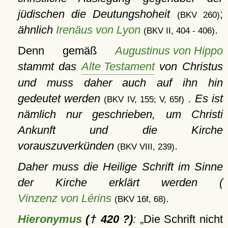
jüdischen die Deutungshoheit
;
(BKV 260)
ähnlich
Irenäus von Lyon
.
(BKV II, 404 - 406)
Denn gemäß
Augustinus von Hippo
stammt das
Alte Testament
von Christus
und muss daher auch auf ihn hin
gedeutet werden
. Es ist
(BKV IV, 155; V, 65f)
nämlich nur geschrieben, um Christi
Ankunft und die Kirche
vorauszuverkünden
.
(BKV VIII, 239)
Daher muss die Heilige Schrift im Sinne
der Kirche erklärt werden (
Vinzenz von Lérins
.
(BKV 16f, 68)
Hieronymus
(† 420 ?)
:
Die Schrift nicht