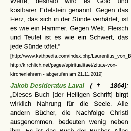
Werte; deshalb wird es Gold und
kostbarer Edelstein genannt. Gegen das
Herz, das sich in der Sünde verhärtet, ist
es wie ein Hammer. Gegen Welt, Fleisch
und Teufel ist es wie ein Schwert, das
jede Sünde tötet.
[http://www.kathpedia.com/index.php/Laurentius_von_Br
http://kirchlich.net/pages/spiritualitaet/zitate-von-
kirchenlehrern - abgerufen am 21.11.2019]
Jakob Desideratus Laval
(† 1864)
:
Dieses Buch [der Heiligen Schrift] birgt
wirklich Nahrung für die Seele. Alle
andern Bücher, die Nachfolge Christi
ausgenommen, bedeuten wenig neben
ihm. Es ist das Buch der Bücher. Alles