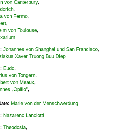
in von Canterbury
,
dorich
,
ia von Fermo
,
ert
,
elm von Toulouse
,
xarium
u:
Johannes von Shanghai und San Francisco
,
ziskus Xaver Truong Buu Diep
u:
Eudo
,
rius von Tongern
,
ebert von Meaux
,
nnes „Opilio”
,
date:
Marie von der Menschwerdung
u:
Nazareno Lanciotti
u:
Theodosia
,