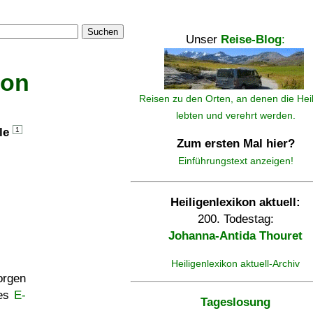
Suchen
Unser
Reise-Blog
:
kon
Reisen zu den Orten, an denen die Hei
lebten und verehrt werden.
lle
1
Zum ersten Mal hier?
Einführungstext anzeigen!
Heiligenlexikon aktuell:
200. Todestag:
Johanna-Antida Thouret
Heiligenlexikon aktuell-Archiv
rgen
ses
E-
Tageslosung