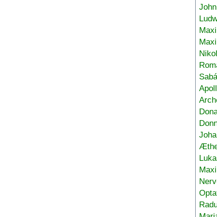
John
Ludw
Maxi
Max
Niko
Roma
Sabá
Apol
Arch
Don
Donn
Joha
Æthe
Luka
Max
Nerv
Opta
Radu
Mari