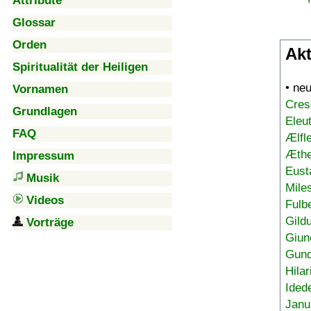
Attribute
Glossar
Orden
Akt
Spiritualität der Heiligen
• ne
Vornamen
Cres
Grundlagen
Eleu
FAQ
Ælfl
Æthe
Impressum
Eust
Musik
Mile
Videos
Fulb
Gild
Vorträge
Giun
Gund
Hilar
Ided
Janu