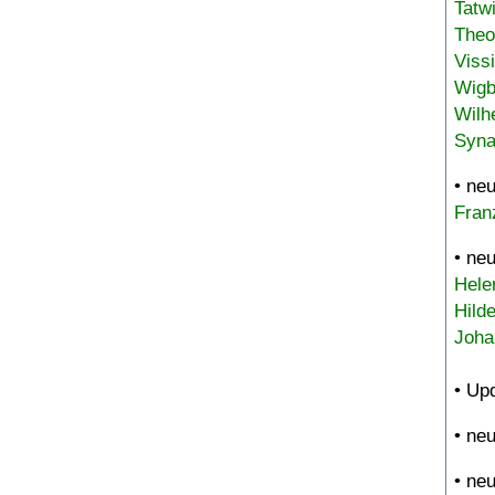
Tatw
Theo
Viss
Wigb
Wilh
Syna
• ne
Fran
• ne
Hele
Hild
Joha
• Up
• ne
• ne