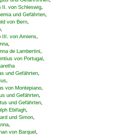
h II. von Schleswig
,
emia und Gefährten
,
old von Bern
,
o
,
 III. von Amiens
,
nna
,
nna de Lambertini
,
entius von Portugal
,
aretha
s und Gefährten
,
ius
,
us von Montepiano
,
us und Gefährten
,
tus und Gefährten
,
lph Ebifagh
,
ard und Simon
,
anna
,
han von Barquel
,