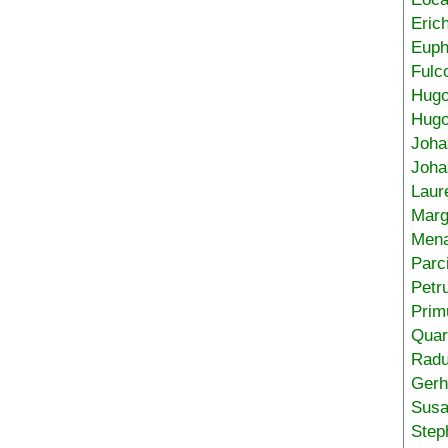
Eric
Euph
Fulc
Hug
Hugo
Joha
Joha
Laur
Marg
Mena
Parc
Petr
Prim
Quar
Radu
Gerh
Sus
Step