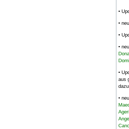
• Up
• ne
• Up
• ne
Dona
Domi
• Up
aus 
dazu
• ne
Maed
Ager
Ange
Canc