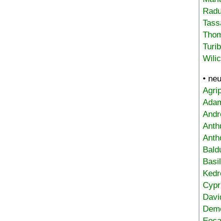
Radu
Tass
Tho
Turi
Wili
• ne
Agri
Adam
Andr
Anth
Anth
Bald
Basi
Kedr
Cypr
Davi
Deme
Eoca