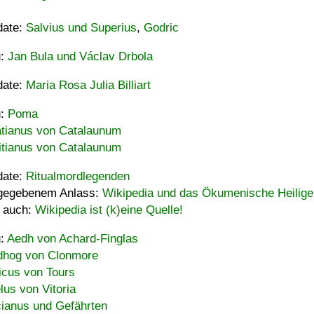
date:
Salvius und Superius
,
Godric
u:
Jan Bula und Václav Drbola
date:
Maria Rosa Julia Billiart
u:
Poma
tianus von Catalaunum
tianus von Catalaunum
date:
Ritualmordlegenden
gegebenem Anlass:
Wikipedia und das Ökumenische Heilige
 auch:
Wikipedia ist (k)eine Quelle!
u:
Aedh von Achard-Finglas
hog von Clonmore
icus von Tours
lus von Vitoria
ianus und Gefährten