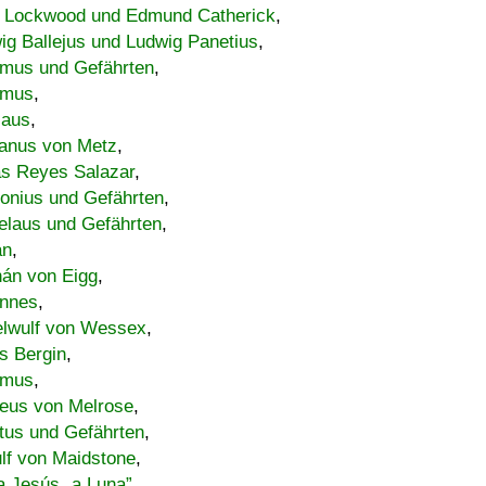
 Lockwood und Edmund Catherick
,
ig Ballejus und Ludwig Panetius
,
mus und Gefährten
,
imus
,
laus
,
nus von Metz
,
s Reyes Salazar
,
lonius und Gefährten
,
elaus und Gefährten
,
an
,
án von Eigg
,
nnes
,
lwulf von Wessex
,
s Bergin
,
imus
,
eus von Melrose
,
tus und Gefährten
,
lf von Maidstone
,
a Jesús „a Luna”
,