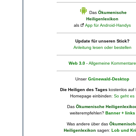
Das
Ökumenische
Heiligenlexikon
als
App für Android-Handys
Update für unseren Stick?
Anleitung lesen oder bestellen
Web 3.0
-
Allgemeine Kommentare
Unser
Grünewald-Desktop
Die Heiligen des Tages
kostenlos auf 
Homepage einbinden:
So geht es
Das
Ökumenische Heiligenlexiko
weiterempfehlen?
Banner + links
Was andere über das
Ökumenisch
Heiligenlexikon
sagen:
Lob und Kri