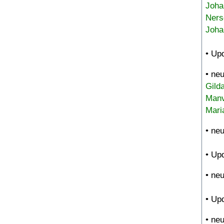
Joha
Ners
Joha
• Up
• ne
Gild
Manv
Mari
• ne
• Up
• ne
• Up
• ne