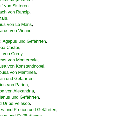
lf von Sisteron
,
ach von Raholp
,
maïs
,
bius von Le Mans
,
carus von Vienne
u:
Agapus und Gefährten
,
ppa Castor
,
 von Crécy
,
eas von Montereale
,
usa von Konstantinopel
,
ousa von Mantinea
,
uin und Gefährten
,
lius von Parion
,
on von Alexandria
,
ianus und Gefährten
,
d Uribe Velasco
,
s und Protion und Gefährten
,
pus und Gefährtinnen
,