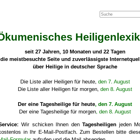
Ökumenisches Heiligenlexi
seit
27 Jahren, 10 Monaten und 22 Tagen
die meistbesuchte Seite und zuverlässigste Internetque
über Heilige in deutscher Sprache
Die Liste aller Heiligen für heute,
den 7. August
Die Liste aller Heiligen für morgen,
den 8. August
Der eine Tagesheilige für heute
, den 7. August
Der eine Tagesheilige für morgen
, den 8. August
Service:
Wir schicken Ihnen den
Tagesheiligen
jeden Mo
kostenlos in Ihr E-Mail-Postfach. Zum Bestellen bitte die
Mail-Formular
aufrufen und die Mail absenden.