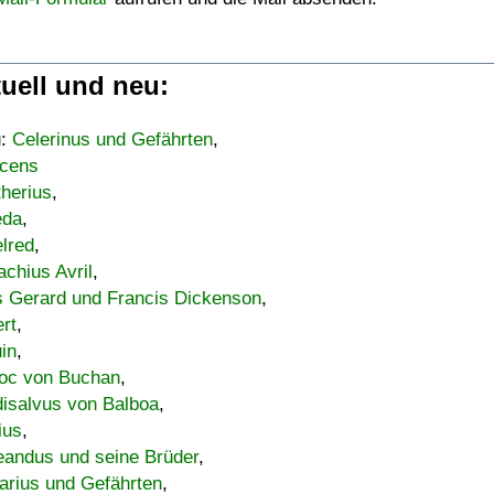
uell und neu:
u:
Celerinus und Gefährten
,
cens
therius
,
eda
,
lred
,
achius Avril
,
s Gerard und Francis Dickenson
,
ert
,
uin
,
oc von Buchan
,
isalvus von Balboa
,
ius
,
eandus und seine Brüder
,
arius und Gefährten
,