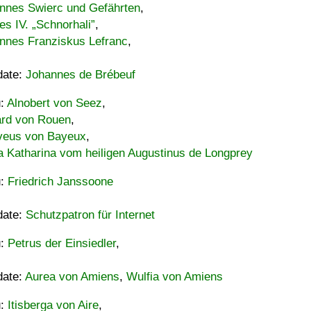
nnes Swierc und Gefährten
,
es IV. „Schnorhali”
,
nnes Franziskus Lefranc
,
date:
Johannes de Brébeuf
u:
Alnobert von Seez
,
ard von Rouen
,
eus von Bayeux
,
a Katharina vom heiligen Augustinus de Longprey
u:
Friedrich Janssoone
date:
Schutzpatron für Internet
u:
Petrus der Einsiedler
,
date:
Aurea von Amiens
,
Wulfia von Amiens
u:
Itisberga von Aire
,