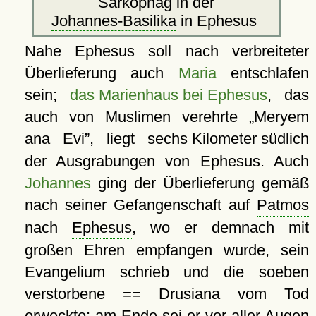
Sarkophag in der
Johannes-Basilika
in Ephesus
Nahe Ephesus soll nach verbreiteter
Überlieferung auch
Maria
entschlafen
sein;
das Marienhaus bei Ephesus
, das
auch von Muslimen verehrte
Meryem
ana Evi
, liegt
sechs Kilometer südlich
der Ausgrabungen von Ephesus. Auch
Johannes
ging der Überlieferung gemäß
nach seiner Gefangenschaft auf
Patmos
nach
Ephesus
, wo er demnach mit
großen Ehren empfangen wurde, sein
Evangelium schrieb und die soeben
verstorbene == Drusiana vom Tod
erweckte; am Ende sei er vor aller Augen