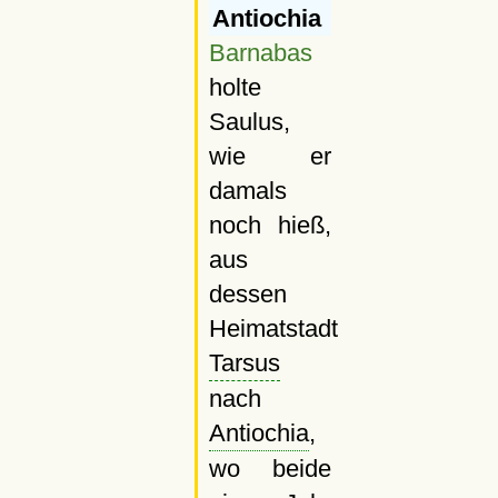
Antiochia
Barnabas
holte
Saulus,
wie er
damals
noch hieß,
aus
dessen
Heimatstadt
Tarsus
nach
Antiochia
,
wo beide