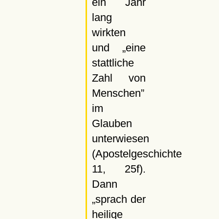
ein Jahr
lang
wirkten
und
eine
stattliche
Zahl von
Menschen
im
Glauben
unterwiesen
(Apostelgeschichte
11, 25f).
Dann
sprach der
heilige