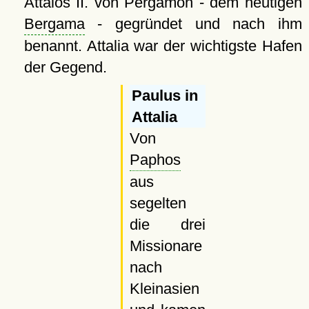
Attalos II. von Pergamon - dem heutigen
Bergama
- gegründet und nach ihm
benannt. Attalia war der wichtigste Hafen
der Gegend.
Paulus in
Attalia
Von
Paphos
aus
segelten
die drei
Missionare
nach
Kleinasien