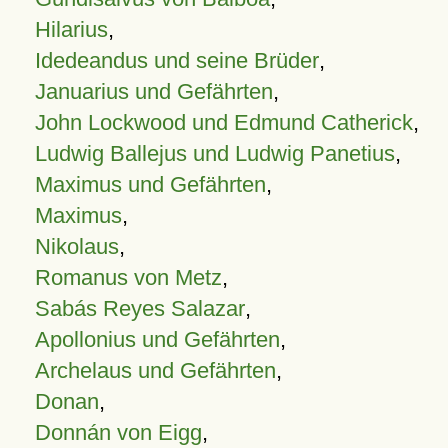
Hilarius
,
Idedeandus und seine Brüder
,
Januarius und Gefährten
,
John Lockwood und Edmund Catherick
,
Ludwig Ballejus und Ludwig Panetius
,
Maximus und Gefährten
,
Maximus
,
Nikolaus
,
Romanus von Metz
,
Sabás Reyes Salazar
,
Apollonius und Gefährten
,
Archelaus und Gefährten
,
Donan
,
Donnán von Eigg
,