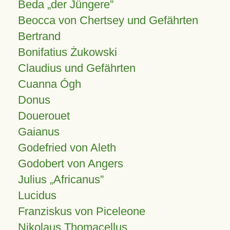
Beda „der Jüngere”
Beocca von Chertsey und Gefährten
Bertrand
Bonifatius Żukowski
Claudius und Gefährten
Cuanna Ógh
Donus
Douerouet
Gaianus
Godefried von Aleth
Godobert von Angers
Julius
Africanus
Lucidus
Franziskus von Piceleone
Nikolaus Thomacellus