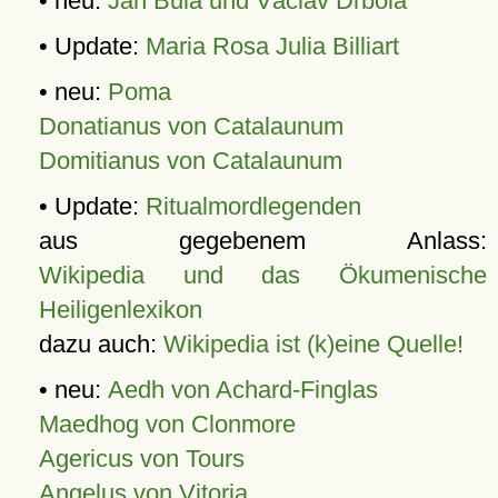
• neu:
Jan Bula und Václav Drbola
• Update:
Maria Rosa Julia Billiart
• neu:
Poma
Donatianus von Catalaunum
Domitianus von Catalaunum
• Update:
Ritualmordlegenden
aus gegebenem Anlass:
Wikipedia und das Ökumenische
Heiligenlexikon
dazu auch:
Wikipedia ist (k)eine Quelle!
• neu:
Aedh von Achard-Finglas
Maedhog von Clonmore
Agericus von Tours
Angelus von Vitoria