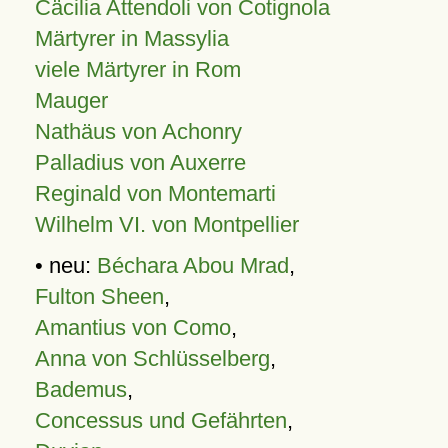
Cäcilia Attendoli von Cotignola
Märtyrer in Massylia
viele Märtyrer in Rom
Mauger
Nathäus von Achonry
Palladius von Auxerre
Reginald von Montemarti
Wilhelm VI. von Montpellier
• neu:
Béchara Abou Mrad
,
Fulton Sheen
,
Amantius von Como
,
Anna von Schlüsselberg
,
Bademus
,
Concessus und Gefährten
,