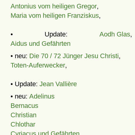
Antonius vom heiligen Gregor
,
Maria vom heiligen Franziskus
,
• Update:
Aodh Glas
,
Aidus und Gefährten
• neu:
Die 70 / 72 Jünger Jesu Christi
,
Toten-Auferwecker
,
• Update:
Jean Vallière
• neu:
Adelinus
Bernacus
Christian
Chlothar
Cyriacus und Gefährten