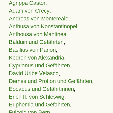
Agrippa Castor
,
Adam von Crécy
,
Andreas von Montereale
,
Anthusa von Konstantinopel
,
Anthousa von Mantinea
,
Balduin und Gefährten
,
Basilius von Parion
,
Kedron von Alexandria
,
Cyprianus und Gefährten
,
David Uribe Velasco
,
Demes und Protion und Gefährten
,
Eocapus und Gefährtinnen
,
Erich II. von Schleswig
,
Euphemia und Gefährten
,
Fulcold von Bern
,