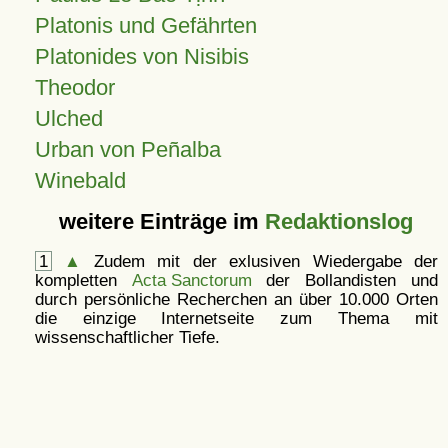
Platonis und Gefährten
Platonides von Nisibis
Theodor
Ulched
Urban von Peñalba
Winebald
weitere Einträge im
Redaktionslog
1
▲
Zudem mit der exlusiven Wiedergabe der
kompletten
Acta Sanctorum
der Bollandisten und
durch persönliche Recherchen an über 10.000 Orten
die einzige Internetseite zum Thema mit
wissenschaftlicher Tiefe.