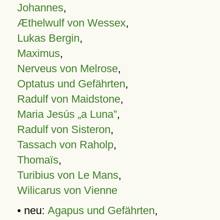
Johannes
,
Æthelwulf von Wessex
,
Lukas Bergin
,
Maximus
,
Nerveus von Melrose
,
Optatus und Gefährten
,
Radulf von Maidstone
,
Maria Jesús „a Luna”
,
Radulf von Sisteron
,
Tassach von Raholp
,
Thomaïs
,
Turibius von Le Mans
,
Wilicarus von Vienne
• neu:
Agapus und Gefährten
,