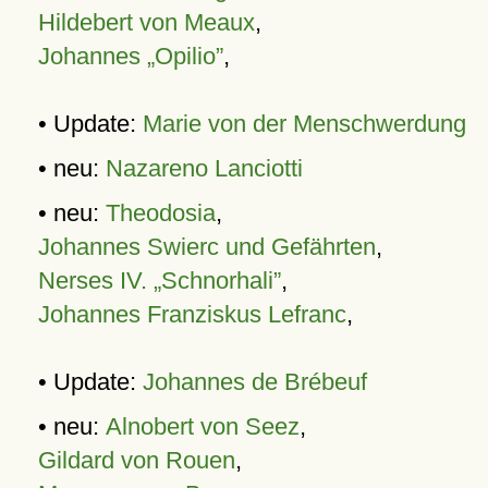
Hildebert von Meaux
,
Johannes „Opilio”
,
• Update:
Marie von der Menschwerdung
• neu:
Nazareno Lanciotti
• neu:
Theodosia
,
Johannes Swierc und Gefährten
,
Nerses IV. „Schnorhali”
,
Johannes Franziskus Lefranc
,
• Update:
Johannes de Brébeuf
• neu:
Alnobert von Seez
,
Gildard von Rouen
,