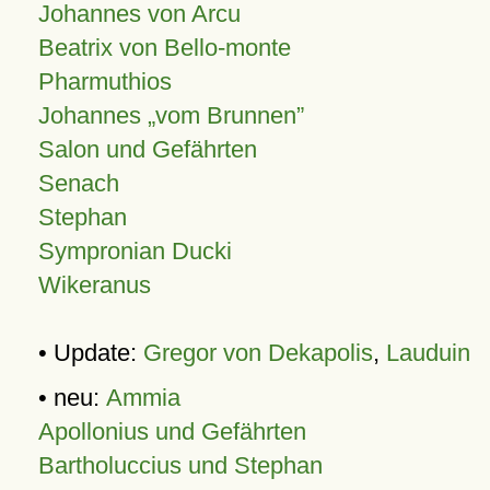
Johannes von Arcu
Beatrix von Bello-monte
Pharmuthios
Johannes
vom Brunnen
Salon und Gefährten
Senach
Stephan
Sympronian Ducki
Wikeranus
• Update:
Gregor von Dekapolis
,
Lauduin
• neu:
Ammia
Apollonius und Gefährten
Bartholuccius und Stephan