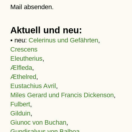
Mail absenden.
Aktuell und neu:
• neu:
Celerinus und Gefährten
,
Crescens
Eleutherius
,
Ælfleda
,
Æthelred
,
Eustachius Avril
,
Miles Gerard und Francis Dickenson
,
Fulbert
,
Gilduin
,
Giunoc von Buchan
,
Gundisalvus von Balboa
,