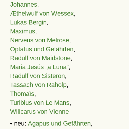
Johannes
,
Æthelwulf von Wessex
,
Lukas Bergin
,
Maximus
,
Nerveus von Melrose
,
Optatus und Gefährten
,
Radulf von Maidstone
,
Maria Jesús „a Luna”
,
Radulf von Sisteron
,
Tassach von Raholp
,
Thomaïs
,
Turibius von Le Mans
,
Wilicarus von Vienne
• neu:
Agapus und Gefährten
,