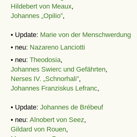
Hildebert von Meaux
,
Johannes „Opilio”
,
• Update:
Marie von der Menschwerdung
• neu:
Nazareno Lanciotti
• neu:
Theodosia
,
Johannes Swierc und Gefährten
,
Nerses IV. „Schnorhali”
,
Johannes Franziskus Lefranc
,
• Update:
Johannes de Brébeuf
• neu:
Alnobert von Seez
,
Gildard von Rouen
,