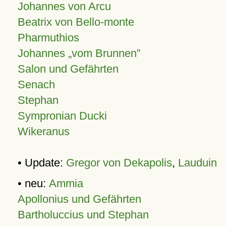
Johannes von Arcu
Beatrix von Bello-monte
Pharmuthios
Johannes
vom Brunnen
Salon und Gefährten
Senach
Stephan
Sympronian Ducki
Wikeranus
• Update:
Gregor von Dekapolis
,
Lauduin
• neu:
Ammia
Apollonius und Gefährten
Bartholuccius und Stephan