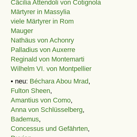
Cäcilia Attendoli von Cotignola
Märtyrer in Massylia
viele Märtyrer in Rom
Mauger
Nathäus von Achonry
Palladius von Auxerre
Reginald von Montemarti
Wilhelm VI. von Montpellier
• neu:
Béchara Abou Mrad
,
Fulton Sheen
,
Amantius von Como
,
Anna von Schlüsselberg
,
Bademus
,
Concessus und Gefährten
,