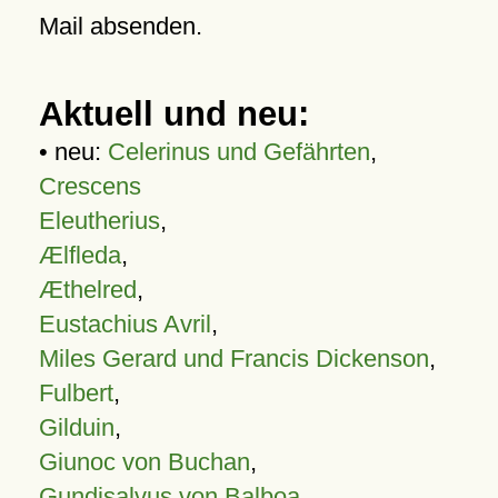
Mail absenden.
Aktuell und neu:
• neu:
Celerinus und Gefährten
,
Crescens
Eleutherius
,
Ælfleda
,
Æthelred
,
Eustachius Avril
,
Miles Gerard und Francis Dickenson
,
Fulbert
,
Gilduin
,
Giunoc von Buchan
,
Gundisalvus von Balboa
,