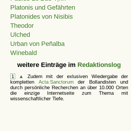
Platonis und Gefährten
Platonides von Nisibis
Theodor
Ulched
Urban von Peñalba
Winebald
weitere Einträge im
Redaktionslog
1
▲
Zudem mit der exlusiven Wiedergabe der
kompletten
Acta Sanctorum
der Bollandisten und
durch persönliche Recherchen an über 10.000 Orten
die einzige Internetseite zum Thema mit
wissenschaftlicher Tiefe.