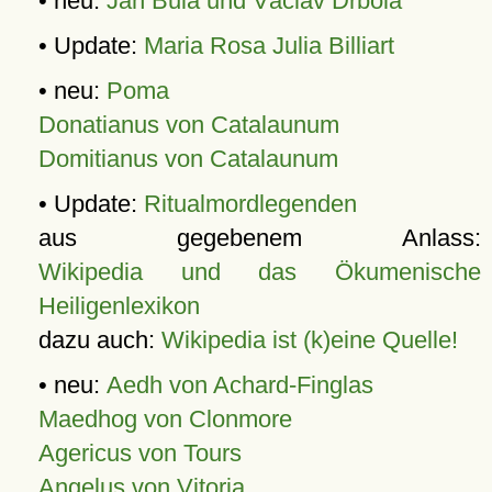
• neu:
Jan Bula und Václav Drbola
• Update:
Maria Rosa Julia Billiart
• neu:
Poma
Donatianus von Catalaunum
Domitianus von Catalaunum
• Update:
Ritualmordlegenden
aus gegebenem Anlass:
Wikipedia und das Ökumenische
Heiligenlexikon
dazu auch:
Wikipedia ist (k)eine Quelle!
• neu:
Aedh von Achard-Finglas
Maedhog von Clonmore
Agericus von Tours
Angelus von Vitoria