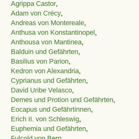
Agrippa Castor
,
Adam von Crécy
,
Andreas von Montereale
,
Anthusa von Konstantinopel
,
Anthousa von Mantinea
,
Balduin und Gefährten
,
Basilius von Parion
,
Kedron von Alexandria
,
Cyprianus und Gefährten
,
David Uribe Velasco
,
Demes und Protion und Gefährten
,
Eocapus und Gefährtinnen
,
Erich II. von Schleswig
,
Euphemia und Gefährten
,
Fulcold von Bern
,