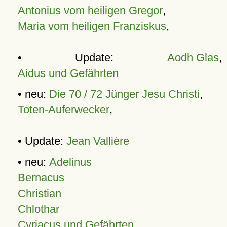
Antonius vom heiligen Gregor
,
Maria vom heiligen Franziskus
,
• Update:
Aodh Glas
,
Aidus und Gefährten
• neu:
Die 70 / 72 Jünger Jesu Christi
,
Toten-Auferwecker
,
• Update:
Jean Vallière
• neu:
Adelinus
Bernacus
Christian
Chlothar
Cyriacus und Gefährten