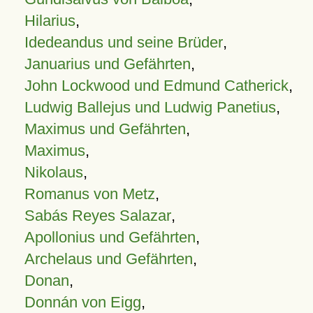
Hilarius
,
Idedeandus und seine Brüder
,
Januarius und Gefährten
,
John Lockwood und Edmund Catherick
,
Ludwig Ballejus und Ludwig Panetius
,
Maximus und Gefährten
,
Maximus
,
Nikolaus
,
Romanus von Metz
,
Sabás Reyes Salazar
,
Apollonius und Gefährten
,
Archelaus und Gefährten
,
Donan
,
Donnán von Eigg
,