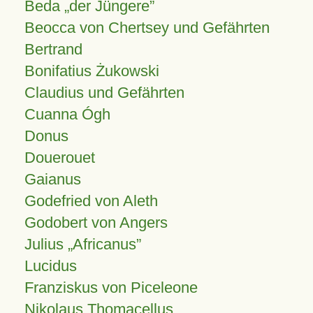
Beda „der Jüngere”
Beocca von Chertsey und Gefährten
Bertrand
Bonifatius Żukowski
Claudius und Gefährten
Cuanna Ógh
Donus
Douerouet
Gaianus
Godefried von Aleth
Godobert von Angers
Julius
Africanus
Lucidus
Franziskus von Piceleone
Nikolaus Thomacellus