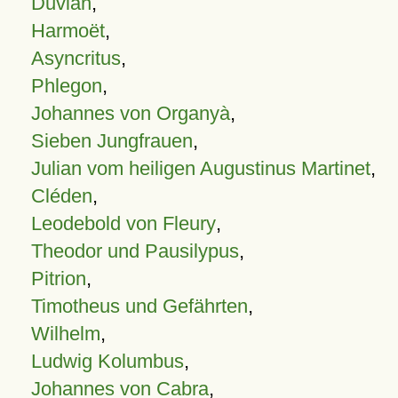
Duvian
,
Harmoët
,
Asyncritus
,
Phlegon
,
Johannes von Organyà
,
Sieben Jungfrauen
,
Julian vom heiligen Augustinus Martinet
,
Cléden
,
Leodebold von Fleury
,
Theodor und Pausilypus
,
Pitrion
,
Timotheus und Gefährten
,
Wilhelm
,
Ludwig Kolumbus
,
Johannes von Cabra
,