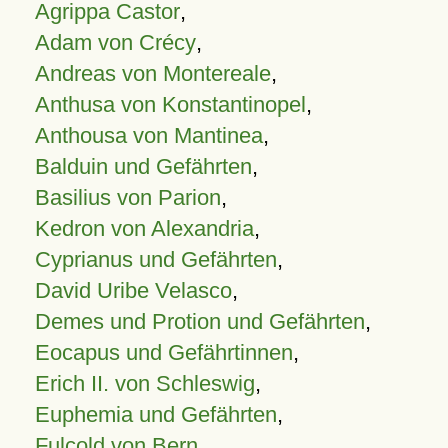
Agrippa Castor
,
Adam von Crécy
,
Andreas von Montereale
,
Anthusa von Konstantinopel
,
Anthousa von Mantinea
,
Balduin und Gefährten
,
Basilius von Parion
,
Kedron von Alexandria
,
Cyprianus und Gefährten
,
David Uribe Velasco
,
Demes und Protion und Gefährten
,
Eocapus und Gefährtinnen
,
Erich II. von Schleswig
,
Euphemia und Gefährten
,
Fulcold von Bern
,