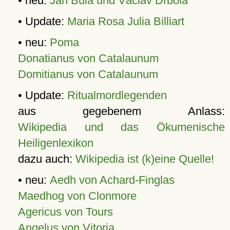
• neu:
Jan Bula und Václav Drbola
• Update:
Maria Rosa Julia Billiart
• neu:
Poma
Donatianus von Catalaunum
Domitianus von Catalaunum
• Update:
Ritualmordlegenden
aus gegebenem Anlass:
Wikipedia und das Ökumenische
Heiligenlexikon
dazu auch:
Wikipedia ist (k)eine Quelle!
• neu:
Aedh von Achard-Finglas
Maedhog von Clonmore
Agericus von Tours
Angelus von Vitoria