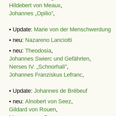
Hildebert von Meaux
,
Johannes „Opilio”
,
• Update:
Marie von der Menschwerdung
• neu:
Nazareno Lanciotti
• neu:
Theodosia
,
Johannes Swierc und Gefährten
,
Nerses IV. „Schnorhali”
,
Johannes Franziskus Lefranc
,
• Update:
Johannes de Brébeuf
• neu:
Alnobert von Seez
,
Gildard von Rouen
,