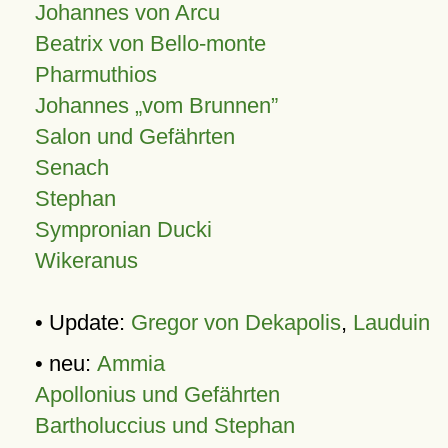
Johannes von Arcu
Beatrix von Bello-monte
Pharmuthios
Johannes
vom Brunnen
Salon und Gefährten
Senach
Stephan
Sympronian Ducki
Wikeranus
• Update:
Gregor von Dekapolis
,
Lauduin
• neu:
Ammia
Apollonius und Gefährten
Bartholuccius und Stephan