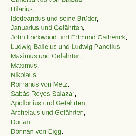
Hilarius
,
Idedeandus und seine Brüder
,
Januarius und Gefährten
,
John Lockwood und Edmund Catherick
,
Ludwig Ballejus und Ludwig Panetius
,
Maximus und Gefährten
,
Maximus
,
Nikolaus
,
Romanus von Metz
,
Sabás Reyes Salazar
,
Apollonius und Gefährten
,
Archelaus und Gefährten
,
Donan
,
Donnán von Eigg
,