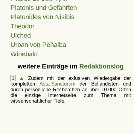
Platonis und Gefährten
Platonides von Nisibis
Theodor
Ulched
Urban von Peñalba
Winebald
weitere Einträge im
Redaktionslog
1
▲
Zudem mit der exlusiven Wiedergabe der
kompletten
Acta Sanctorum
der Bollandisten und
durch persönliche Recherchen an über 10.000 Orten
die einzige Internetseite zum Thema mit
wissenschaftlicher Tiefe.