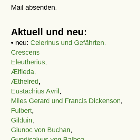
Mail absenden.
Aktuell und neu:
• neu:
Celerinus und Gefährten
,
Crescens
Eleutherius
,
Ælfleda
,
Æthelred
,
Eustachius Avril
,
Miles Gerard und Francis Dickenson
,
Fulbert
,
Gilduin
,
Giunoc von Buchan
,
Gundisalvus von Balboa
,