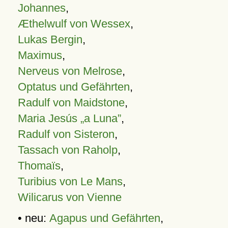
Johannes
,
Æthelwulf von Wessex
,
Lukas Bergin
,
Maximus
,
Nerveus von Melrose
,
Optatus und Gefährten
,
Radulf von Maidstone
,
Maria Jesús „a Luna”
,
Radulf von Sisteron
,
Tassach von Raholp
,
Thomaïs
,
Turibius von Le Mans
,
Wilicarus von Vienne
• neu:
Agapus und Gefährten
,