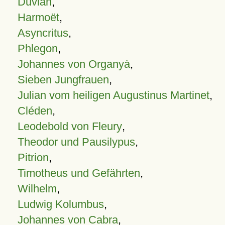
Duvian
,
Harmoët
,
Asyncritus
,
Phlegon
,
Johannes von Organyà
,
Sieben Jungfrauen
,
Julian vom heiligen Augustinus Martinet
,
Cléden
,
Leodebold von Fleury
,
Theodor und Pausilypus
,
Pitrion
,
Timotheus und Gefährten
,
Wilhelm
,
Ludwig Kolumbus
,
Johannes von Cabra
,