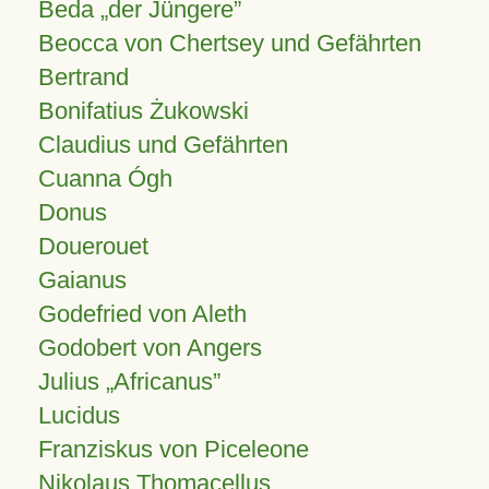
Beda „der Jüngere”
Beocca von Chertsey und Gefährten
Bertrand
Bonifatius Żukowski
Claudius und Gefährten
Cuanna Ógh
Donus
Douerouet
Gaianus
Godefried von Aleth
Godobert von Angers
Julius
Africanus
Lucidus
Franziskus von Piceleone
Nikolaus Thomacellus