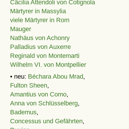
Cäcilia Attendoli von Cotignola
Märtyrer in Massylia
viele Märtyrer in Rom
Mauger
Nathäus von Achonry
Palladius von Auxerre
Reginald von Montemarti
Wilhelm VI. von Montpellier
• neu:
Béchara Abou Mrad
,
Fulton Sheen
,
Amantius von Como
,
Anna von Schlüsselberg
,
Bademus
,
Concessus und Gefährten
,