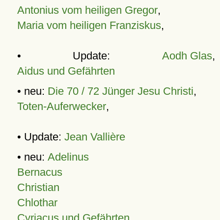
Antonius vom heiligen Gregor
,
Maria vom heiligen Franziskus
,
• Update:
Aodh Glas
,
Aidus und Gefährten
• neu:
Die 70 / 72 Jünger Jesu Christi
,
Toten-Auferwecker
,
• Update:
Jean Vallière
• neu:
Adelinus
Bernacus
Christian
Chlothar
Cyriacus und Gefährten