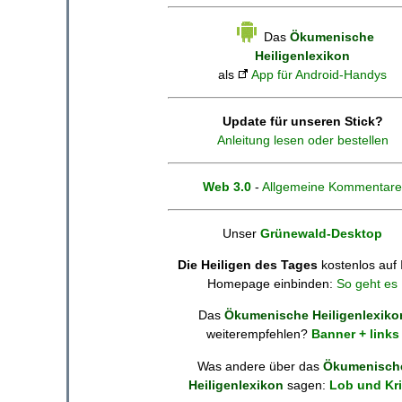
Das
Ökumenische
Heiligenlexikon
als
App für Android-Handys
Update für unseren Stick?
Anleitung lesen oder bestellen
Web 3.0
-
Allgemeine Kommentare
Unser
Grünewald-Desktop
Die Heiligen des Tages
kostenlos auf 
Homepage einbinden:
So geht es
Das
Ökumenische Heiligenlexiko
weiterempfehlen?
Banner + links
Was andere über das
Ökumenisch
Heiligenlexikon
sagen:
Lob und Kri