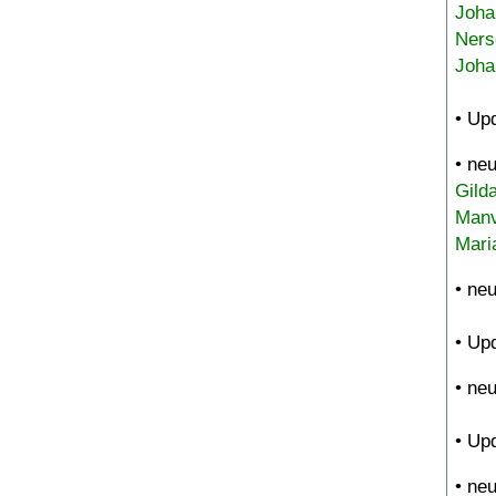
Joha
Ners
Joha
• Up
• ne
Gild
Manv
Mari
• ne
• Up
• ne
• Up
• ne