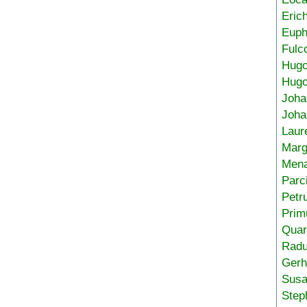
Eric
Euph
Fulc
Hug
Hugo
Joha
Joha
Laur
Marg
Mena
Parc
Petr
Prim
Quar
Radu
Gerh
Sus
Step