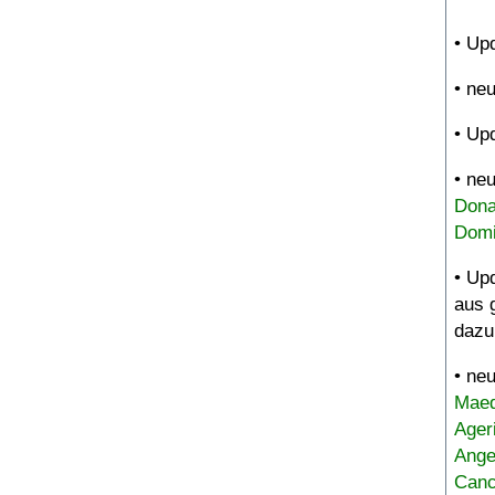
• Up
• ne
• Up
• ne
Dona
Domi
• Up
aus 
dazu
• ne
Maed
Ager
Ange
Canc