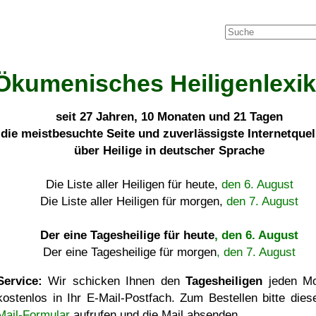
Ökumenisches Heiligenlexi
seit
27 Jahren, 10 Monaten und 21 Tagen
die meistbesuchte Seite und zuverlässigste Internetque
über Heilige in deutscher Sprache
Die Liste aller Heiligen für heute,
den 6. August
Die Liste aller Heiligen für morgen,
den 7. August
Der eine Tagesheilige für heute
, den 6. August
Der eine Tagesheilige für morgen
, den 7. August
Service:
Wir schicken Ihnen den
Tagesheiligen
jeden Mo
kostenlos in Ihr E-Mail-Postfach. Zum Bestellen bitte die
Mail-Formular
aufrufen und die Mail absenden.