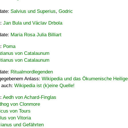
date:
Salvius und Superius
,
Godric
u:
Jan Bula und Václav Drbola
date:
Maria Rosa Julia Billiart
u:
Poma
tianus von Catalaunum
tianus von Catalaunum
date:
Ritualmordlegenden
gegebenem Anlass:
Wikipedia und das Ökumenische Heilige
 auch:
Wikipedia ist (k)eine Quelle!
u:
Aedh von Achard-Finglas
hog von Clonmore
icus von Tours
lus von Vitoria
ianus und Gefährten