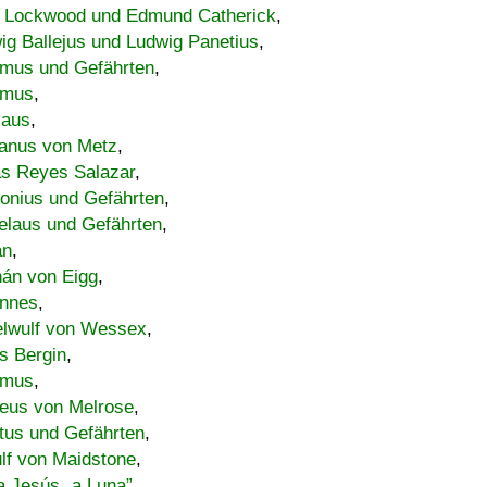
 Lockwood und Edmund Catherick
,
ig Ballejus und Ludwig Panetius
,
mus und Gefährten
,
imus
,
laus
,
nus von Metz
,
s Reyes Salazar
,
lonius und Gefährten
,
elaus und Gefährten
,
an
,
án von Eigg
,
nnes
,
lwulf von Wessex
,
s Bergin
,
imus
,
eus von Melrose
,
tus und Gefährten
,
lf von Maidstone
,
a Jesús „a Luna”
,