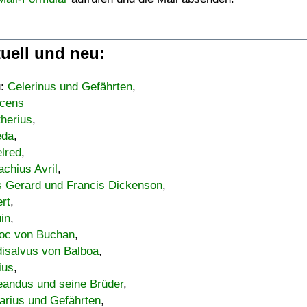
uell und neu:
u:
Celerinus und Gefährten
,
cens
therius
,
eda
,
lred
,
achius Avril
,
s Gerard und Francis Dickenson
,
ert
,
uin
,
oc von Buchan
,
isalvus von Balboa
,
ius
,
eandus und seine Brüder
,
arius und Gefährten
,