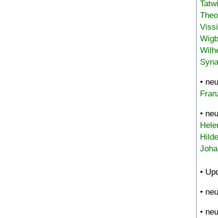
Tatw
Theo
Viss
Wigb
Wilh
Syna
• ne
Fran
• ne
Hele
Hild
Joha
• Up
• ne
• ne