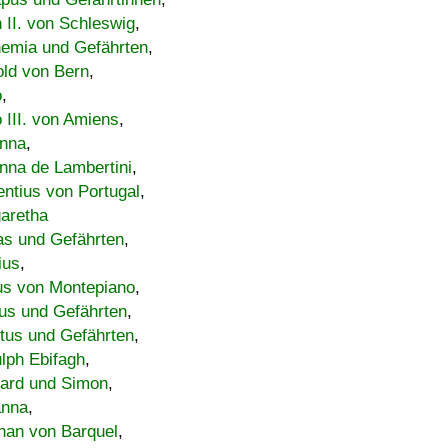
h II. von Schleswig
,
emia und Gefährten
,
old von Bern
,
o
,
 III. von Amiens
,
nna
,
nna de Lambertini
,
entius von Portugal
,
aretha
s und Gefährten
,
ius
,
us von Montepiano
,
us und Gefährten
,
tus und Gefährten
,
lph Ebifagh
,
ard und Simon
,
anna
,
han von Barquel
,