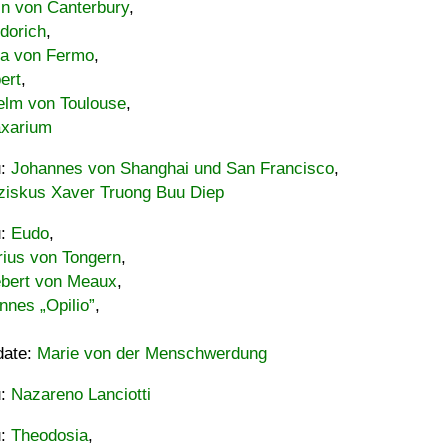
in von Canterbury
,
dorich
,
ia von Fermo
,
ert
,
elm von Toulouse
,
xarium
u:
Johannes von Shanghai und San Francisco
,
ziskus Xaver Truong Buu Diep
u:
Eudo
,
rius von Tongern
,
ebert von Meaux
,
nnes „Opilio”
,
date:
Marie von der Menschwerdung
u:
Nazareno Lanciotti
u:
Theodosia
,