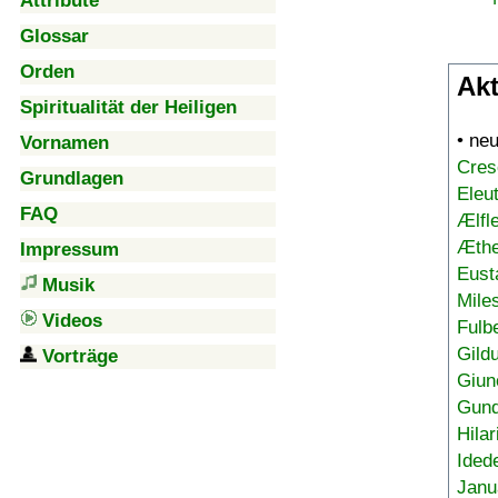
Attribute
Glossar
Orden
Akt
Spiritualität der Heiligen
• ne
Vornamen
Cres
Grundlagen
Eleu
FAQ
Ælfl
Æthe
Impressum
Eust
Musik
Mile
Videos
Fulb
Gild
Vorträge
Giun
Gund
Hilar
Ided
Janu