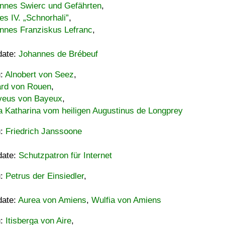
nnes Swierc und Gefährten
,
es IV. „Schnorhali”
,
nnes Franziskus Lefranc
,
date:
Johannes de Brébeuf
u:
Alnobert von Seez
,
ard von Rouen
,
eus von Bayeux
,
a Katharina vom heiligen Augustinus de Longprey
u:
Friedrich Janssoone
date:
Schutzpatron für Internet
u:
Petrus der Einsiedler
,
date:
Aurea von Amiens
,
Wulfia von Amiens
u:
Itisberga von Aire
,