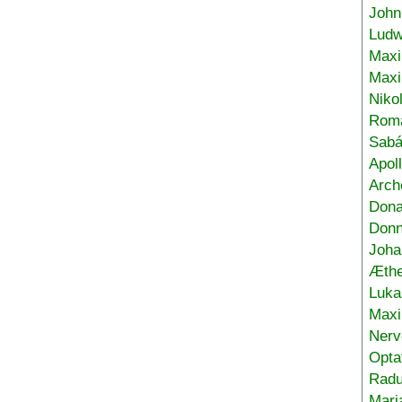
John
Ludw
Maxi
Max
Niko
Roma
Sabá
Apol
Arch
Don
Donn
Joha
Æthe
Luka
Max
Nerv
Opta
Radu
Mari