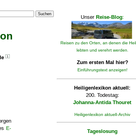
Suchen
Unser
Reise-Blog
:
kon
Reisen zu den Orten, an denen die Hei
lebten und verehrt werden.
lle
1
Zum ersten Mal hier?
Einführungstext anzeigen!
Heiligenlexikon aktuell:
200. Todestag:
Johanna-Antida Thouret
Heiligenlexikon aktuell-Archiv
rgen
ses
E-
Tageslosung