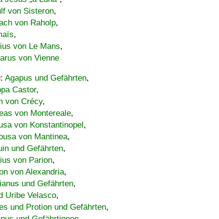
lf von Sisteron
,
ach von Raholp
,
maïs
,
bius von Le Mans
,
carus von Vienne
u:
Agapus und Gefährten
,
ppa Castor
,
 von Crécy
,
eas von Montereale
,
usa von Konstantinopel
,
ousa von Mantinea
,
uin und Gefährten
,
lius von Parion
,
on von Alexandria
,
ianus und Gefährten
,
d Uribe Velasco
,
s und Protion und Gefährten
,
pus und Gefährtinnen
,