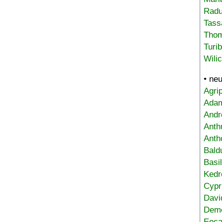
Radu
Tass
Tho
Turi
Wili
• ne
Agri
Adam
Andr
Anth
Anth
Bald
Basi
Kedr
Cypr
Davi
Deme
Eoca