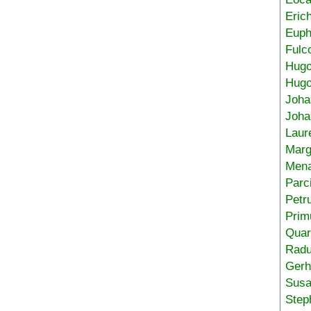
Eric
Euph
Fulc
Hug
Hugo
Joha
Joha
Laur
Marg
Mena
Parc
Petr
Prim
Quar
Radu
Gerh
Sus
Step