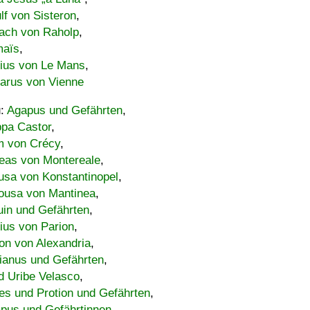
lf von Sisteron
,
ach von Raholp
,
maïs
,
bius von Le Mans
,
carus von Vienne
u:
Agapus und Gefährten
,
ppa Castor
,
 von Crécy
,
eas von Montereale
,
usa von Konstantinopel
,
ousa von Mantinea
,
uin und Gefährten
,
lius von Parion
,
on von Alexandria
,
ianus und Gefährten
,
d Uribe Velasco
,
s und Protion und Gefährten
,
pus und Gefährtinnen
,