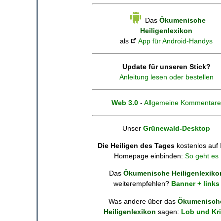
Das
Ökumenische
Heiligenlexikon
als
App für Android-Handys
Update für unseren Stick?
Anleitung lesen oder bestellen
Web 3.0
-
Allgemeine Kommentare
Unser
Grünewald-Desktop
Die Heiligen des Tages
kostenlos auf 
Homepage einbinden:
So geht es
Das
Ökumenische Heiligenlexiko
weiterempfehlen?
Banner + links
Was andere über das
Ökumenisch
Heiligenlexikon
sagen:
Lob und Kri