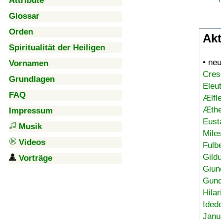
Attribute
Glossar
Orden
Akt
Spiritualität der Heiligen
• ne
Vornamen
Cres
Grundlagen
Eleu
FAQ
Ælfl
Æthe
Impressum
Eust
Musik
Mile
Videos
Fulb
Gild
Vorträge
Giun
Gund
Hilar
Ided
Janu