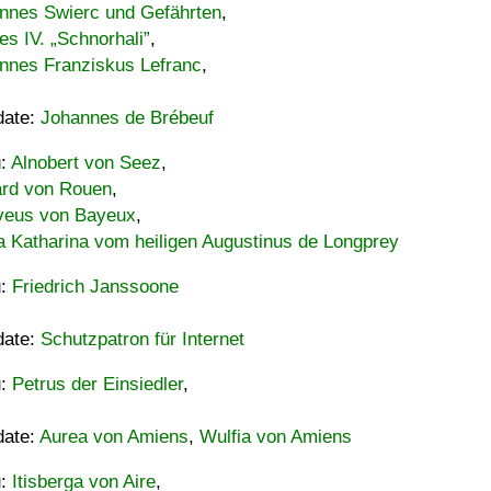
nnes Swierc und Gefährten
,
es IV. „Schnorhali”
,
nnes Franziskus Lefranc
,
date:
Johannes de Brébeuf
u:
Alnobert von Seez
,
ard von Rouen
,
eus von Bayeux
,
a Katharina vom heiligen Augustinus de Longprey
u:
Friedrich Janssoone
date:
Schutzpatron für Internet
u:
Petrus der Einsiedler
,
date:
Aurea von Amiens
,
Wulfia von Amiens
u:
Itisberga von Aire
,