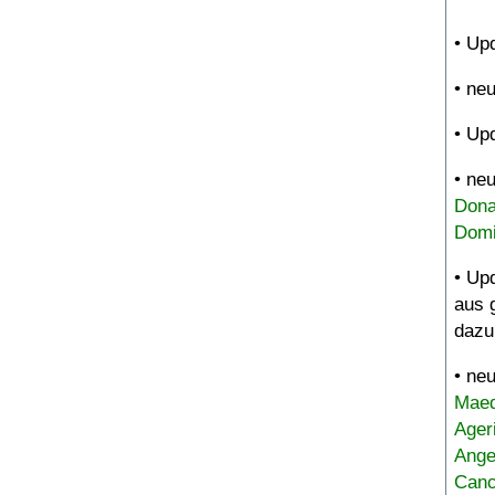
• Up
• ne
• Up
• ne
Dona
Domi
• Up
aus 
dazu
• ne
Maed
Ager
Ange
Canc