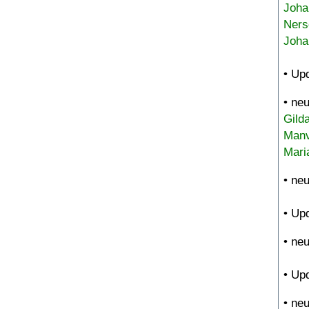
Joha
Ners
Joha
• Up
• ne
Gild
Manv
Mari
• ne
• Up
• ne
• Up
• ne