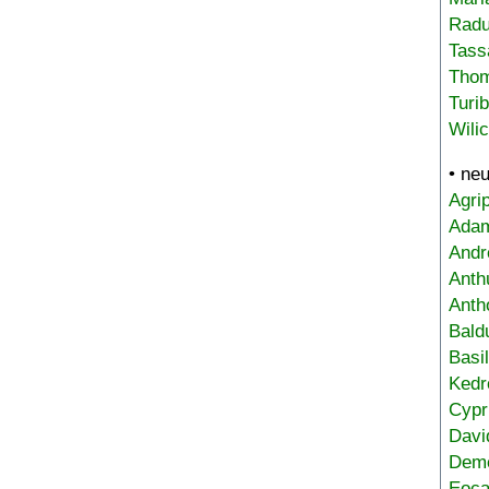
Radu
Tass
Tho
Turi
Wili
• ne
Agri
Adam
Andr
Anth
Anth
Bald
Basi
Kedr
Cypr
Davi
Deme
Eoca