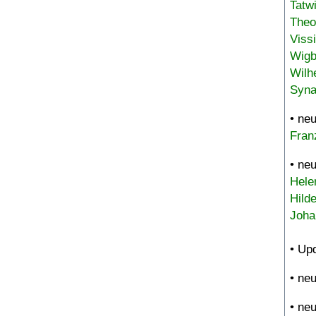
Tatw
Theo
Viss
Wigb
Wilh
Syna
• ne
Fran
• ne
Hele
Hild
Joha
• Up
• ne
• ne