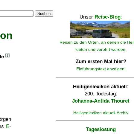
Suchen
Unser
Reise-Blog
:
kon
Reisen zu den Orten, an denen die Hei
lebten und verehrt werden.
lle
1
Zum ersten Mal hier?
Einführungstext anzeigen!
Heiligenlexikon aktuell:
200. Todestag:
Johanna-Antida Thouret
Heiligenlexikon aktuell-Archiv
rgen
ses
E-
Tageslosung