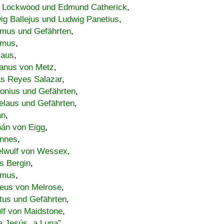
 Lockwood und Edmund Catherick
,
ig Ballejus und Ludwig Panetius
,
mus und Gefährten
,
imus
,
laus
,
nus von Metz
,
s Reyes Salazar
,
lonius und Gefährten
,
elaus und Gefährten
,
an
,
án von Eigg
,
nnes
,
lwulf von Wessex
,
s Bergin
,
imus
,
eus von Melrose
,
tus und Gefährten
,
lf von Maidstone
,
a Jesús „a Luna”
,