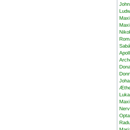
John
Ludw
Maxi
Max
Niko
Roma
Sabá
Apol
Arch
Don
Donn
Joha
Æthe
Luka
Max
Nerv
Opta
Radu
Mari