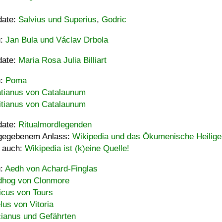
date:
Salvius und Superius
,
Godric
u:
Jan Bula und Václav Drbola
date:
Maria Rosa Julia Billiart
u:
Poma
tianus von Catalaunum
tianus von Catalaunum
date:
Ritualmordlegenden
gegebenem Anlass:
Wikipedia und das Ökumenische Heilige
 auch:
Wikipedia ist (k)eine Quelle!
u:
Aedh von Achard-Finglas
hog von Clonmore
icus von Tours
lus von Vitoria
ianus und Gefährten