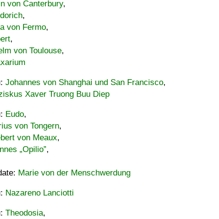
in von Canterbury
,
dorich
,
ia von Fermo
,
ert
,
elm von Toulouse
,
xarium
u:
Johannes von Shanghai und San Francisco
,
ziskus Xaver Truong Buu Diep
u:
Eudo
,
rius von Tongern
,
ebert von Meaux
,
nnes „Opilio”
,
date:
Marie von der Menschwerdung
u:
Nazareno Lanciotti
u:
Theodosia
,