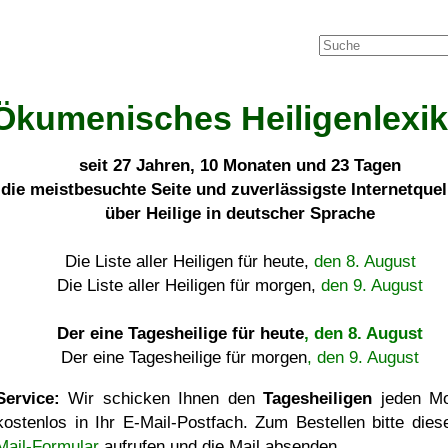
Ökumenisches Heiligenlexi
seit
27 Jahren, 10 Monaten und 23 Tagen
die meistbesuchte Seite und zuverlässigste Internetque
über Heilige in deutscher Sprache
Die Liste aller Heiligen für heute,
den 8. August
Die Liste aller Heiligen für morgen,
den 9. August
Der eine Tagesheilige für heute
, den 8. August
Der eine Tagesheilige für morgen
, den 9. August
Service:
Wir schicken Ihnen den
Tagesheiligen
jeden Mo
kostenlos in Ihr E-Mail-Postfach. Zum Bestellen bitte die
Mail-Formular
aufrufen und die Mail absenden.