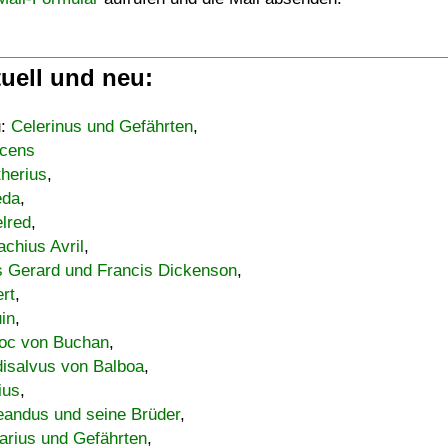
uell und neu:
u:
Celerinus und Gefährten
,
cens
therius
,
eda
,
lred
,
achius Avril
,
s Gerard und Francis Dickenson
,
ert
,
uin
,
oc von Buchan
,
isalvus von Balboa
,
ius
,
eandus und seine Brüder
,
arius und Gefährten
,