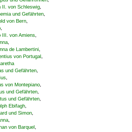
h II. von Schleswig
,
emia und Gefährten
,
old von Bern
,
o
,
 III. von Amiens
,
nna
,
nna de Lambertini
,
entius von Portugal
,
aretha
s und Gefährten
,
ius
,
us von Montepiano
,
us und Gefährten
,
tus und Gefährten
,
lph Ebifagh
,
ard und Simon
,
anna
,
han von Barquel
,