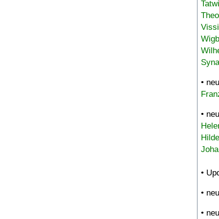
Tatw
Theo
Viss
Wigb
Wilh
Syna
• ne
Fran
• ne
Hele
Hild
Joha
• Up
• ne
• ne