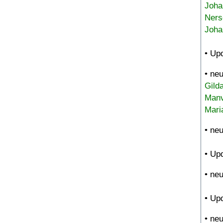
Joha
Ners
Joha
• Up
• ne
Gild
Manv
Mari
• ne
• Up
• ne
• Up
• ne