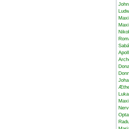
John
Ludw
Maxi
Max
Niko
Roma
Sabá
Apol
Arch
Don
Donn
Joha
Æthe
Luka
Max
Nerv
Opta
Radu
Mari