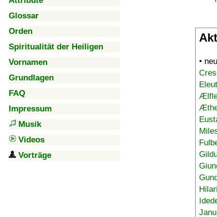
Attribute
Glossar
Orden
Akt
Spiritualität der Heiligen
• ne
Vornamen
Cres
Grundlagen
Eleu
FAQ
Ælfl
Æthe
Impressum
Eust
Musik
Mile
Videos
Fulb
Gild
Vorträge
Giun
Gund
Hilar
Ided
Janu