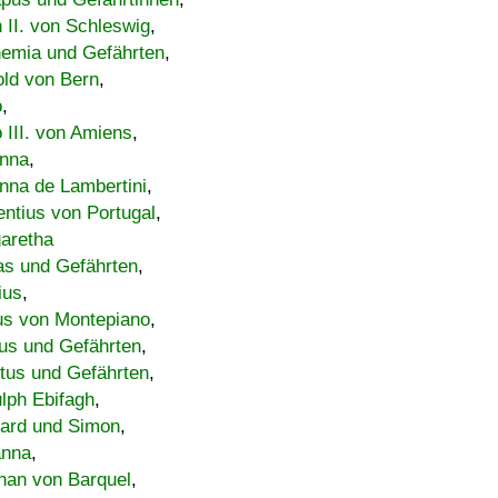
h II. von Schleswig
,
emia und Gefährten
,
old von Bern
,
o
,
 III. von Amiens
,
nna
,
nna de Lambertini
,
entius von Portugal
,
aretha
s und Gefährten
,
ius
,
us von Montepiano
,
us und Gefährten
,
tus und Gefährten
,
lph Ebifagh
,
ard und Simon
,
anna
,
han von Barquel
,