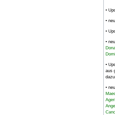
• Up
• ne
• Up
• ne
Dona
Domi
• Up
aus 
dazu
• ne
Maed
Ager
Ange
Canc