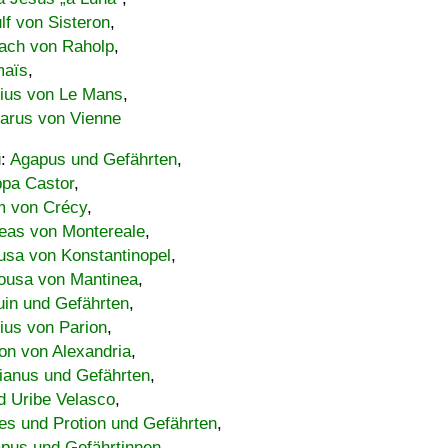
lf von Sisteron
,
ach von Raholp
,
maïs
,
bius von Le Mans
,
carus von Vienne
u:
Agapus und Gefährten
,
ppa Castor
,
 von Crécy
,
eas von Montereale
,
usa von Konstantinopel
,
ousa von Mantinea
,
uin und Gefährten
,
lius von Parion
,
on von Alexandria
,
ianus und Gefährten
,
d Uribe Velasco
,
s und Protion und Gefährten
,
pus und Gefährtinnen
,