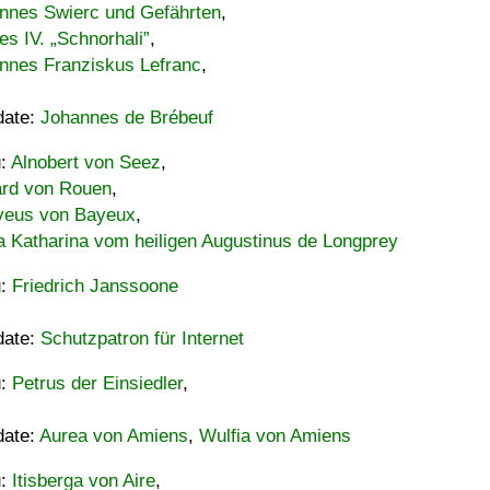
nnes Swierc und Gefährten
,
es IV. „Schnorhali”
,
nnes Franziskus Lefranc
,
date:
Johannes de Brébeuf
u:
Alnobert von Seez
,
ard von Rouen
,
eus von Bayeux
,
a Katharina vom heiligen Augustinus de Longprey
u:
Friedrich Janssoone
date:
Schutzpatron für Internet
u:
Petrus der Einsiedler
,
date:
Aurea von Amiens
,
Wulfia von Amiens
u:
Itisberga von Aire
,