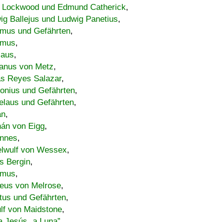
 Lockwood und Edmund Catherick
,
ig Ballejus und Ludwig Panetius
,
mus und Gefährten
,
imus
,
laus
,
nus von Metz
,
s Reyes Salazar
,
lonius und Gefährten
,
elaus und Gefährten
,
an
,
án von Eigg
,
nnes
,
lwulf von Wessex
,
s Bergin
,
imus
,
eus von Melrose
,
tus und Gefährten
,
lf von Maidstone
,
a Jesús „a Luna”
,