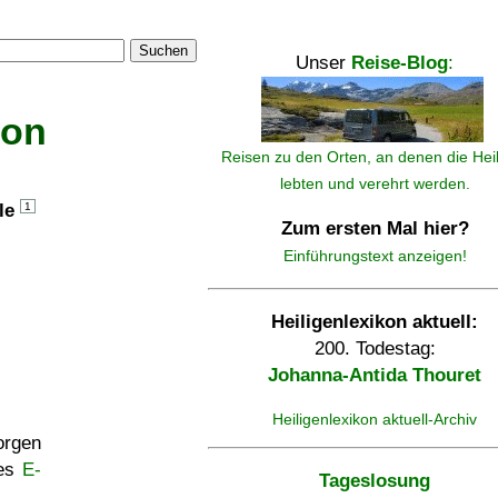
Suchen
Unser
Reise-Blog
:
kon
Reisen zu den Orten, an denen die Hei
lebten und verehrt werden.
lle
1
Zum ersten Mal hier?
Einführungstext anzeigen!
Heiligenlexikon aktuell:
200. Todestag:
Johanna-Antida Thouret
Heiligenlexikon aktuell-Archiv
rgen
ses
E-
Tageslosung