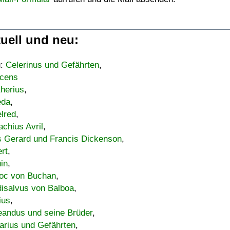
uell und neu:
u:
Celerinus und Gefährten
,
cens
therius
,
eda
,
lred
,
achius Avril
,
s Gerard und Francis Dickenson
,
ert
,
uin
,
oc von Buchan
,
isalvus von Balboa
,
ius
,
eandus und seine Brüder
,
arius und Gefährten
,