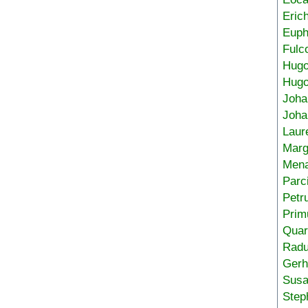
Eric
Euph
Fulc
Hug
Hugo
Joha
Joha
Laur
Marg
Mena
Parc
Petr
Prim
Quar
Radu
Gerh
Sus
Step