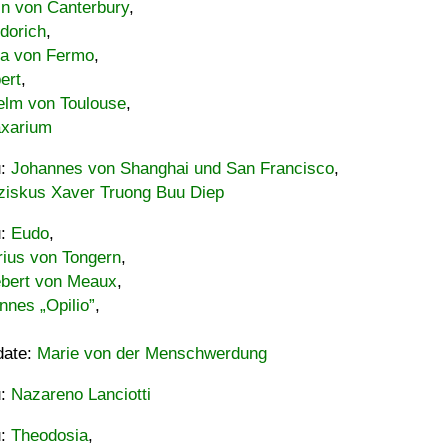
in von Canterbury
,
dorich
,
ia von Fermo
,
ert
,
elm von Toulouse
,
xarium
u:
Johannes von Shanghai und San Francisco
,
ziskus Xaver Truong Buu Diep
u:
Eudo
,
rius von Tongern
,
ebert von Meaux
,
nnes „Opilio”
,
date:
Marie von der Menschwerdung
u:
Nazareno Lanciotti
u:
Theodosia
,