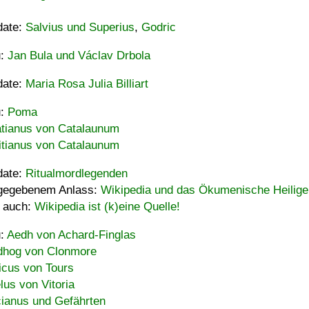
date:
Salvius und Superius
,
Godric
u:
Jan Bula und Václav Drbola
date:
Maria Rosa Julia Billiart
u:
Poma
tianus von Catalaunum
tianus von Catalaunum
date:
Ritualmordlegenden
gegebenem Anlass:
Wikipedia und das Ökumenische Heilige
 auch:
Wikipedia ist (k)eine Quelle!
u:
Aedh von Achard-Finglas
hog von Clonmore
icus von Tours
lus von Vitoria
ianus und Gefährten