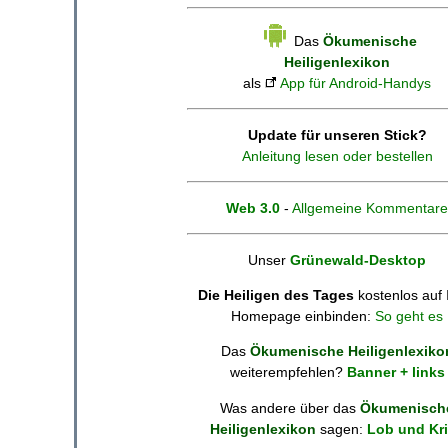
Das
Ökumenische
Heiligenlexikon
als
App für Android-Handys
Update für unseren Stick?
Anleitung lesen oder bestellen
Web 3.0
-
Allgemeine Kommentare
Unser
Grünewald-Desktop
Die Heiligen des Tages
kostenlos auf 
Homepage einbinden:
So geht es
Das
Ökumenische Heiligenlexiko
weiterempfehlen?
Banner + links
Was andere über das
Ökumenisch
Heiligenlexikon
sagen:
Lob und Kri