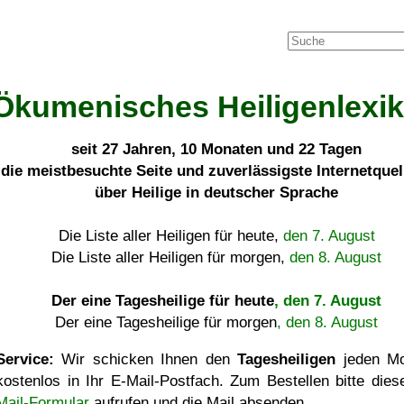
Ökumenisches Heiligenlexi
seit
27 Jahren, 10 Monaten und 22 Tagen
die meistbesuchte Seite und zuverlässigste Internetque
über Heilige in deutscher Sprache
Die Liste aller Heiligen für heute,
den 7. August
Die Liste aller Heiligen für morgen,
den 8. August
Der eine Tagesheilige für heute
, den 7. August
Der eine Tagesheilige für morgen
, den 8. August
Service:
Wir schicken Ihnen den
Tagesheiligen
jeden Mo
kostenlos in Ihr E-Mail-Postfach. Zum Bestellen bitte die
Mail-Formular
aufrufen und die Mail absenden.