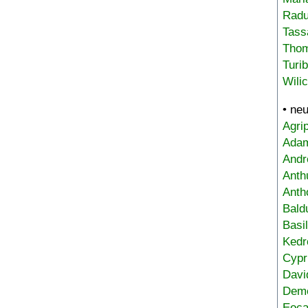
Radu
Tass
Tho
Turi
Wili
• ne
Agri
Adam
Andr
Anth
Anth
Bald
Basi
Kedr
Cypr
Davi
Deme
Eoca