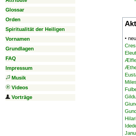
Attribute
Glossar
Orden
Akt
Spiritualität der Heiligen
• ne
Vornamen
Cres
Grundlagen
Eleu
FAQ
Ælfl
Æthe
Impressum
Eust
Musik
Mile
Videos
Fulb
Gild
Vorträge
Giun
Gund
Hilar
Ided
Janu