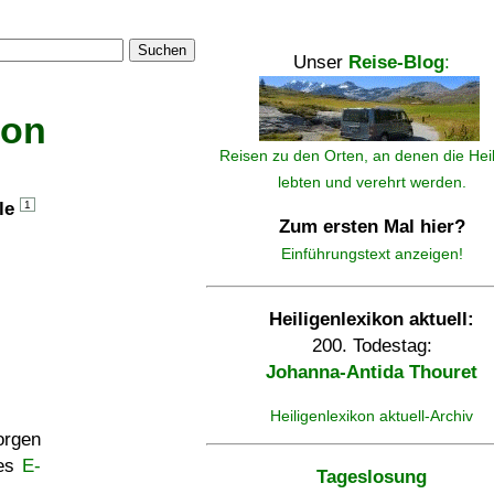
Suchen
Unser
Reise-Blog
:
kon
Reisen zu den Orten, an denen die Hei
lebten und verehrt werden.
lle
1
Zum ersten Mal hier?
Einführungstext anzeigen!
Heiligenlexikon aktuell:
200. Todestag:
Johanna-Antida Thouret
Heiligenlexikon aktuell-Archiv
rgen
ses
E-
Tageslosung