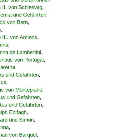
h II. von Schleswig
,
emia und Gefährten
,
old von Bern
,
o
,
 III. von Amiens
,
nna
,
nna de Lambertini
,
entius von Portugal
,
aretha
s und Gefährten
,
ius
,
us von Montepiano
,
us und Gefährten
,
tus und Gefährten
,
lph Ebifagh
,
ard und Simon
,
anna
,
han von Barquel
,