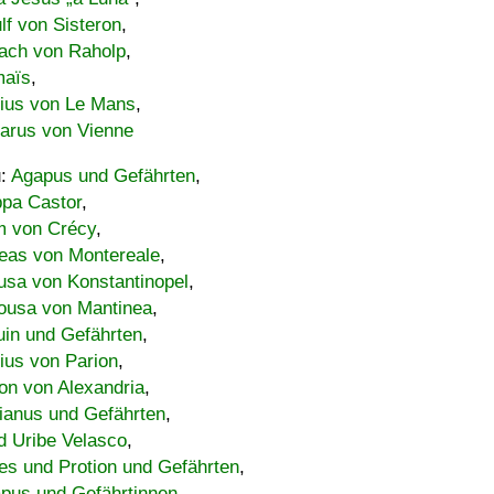
lf von Sisteron
,
ach von Raholp
,
maïs
,
bius von Le Mans
,
carus von Vienne
u:
Agapus und Gefährten
,
ppa Castor
,
 von Crécy
,
eas von Montereale
,
usa von Konstantinopel
,
ousa von Mantinea
,
uin und Gefährten
,
lius von Parion
,
on von Alexandria
,
ianus und Gefährten
,
d Uribe Velasco
,
s und Protion und Gefährten
,
pus und Gefährtinnen
,