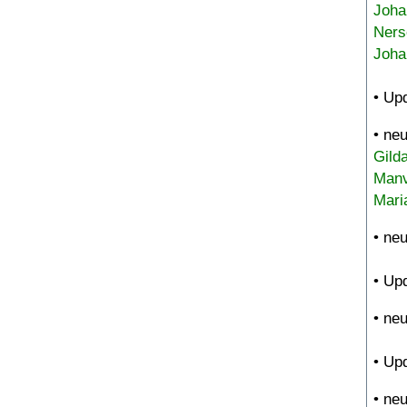
Joha
Ners
Joha
• Up
• ne
Gild
Manv
Mari
• ne
• Up
• ne
• Up
• ne