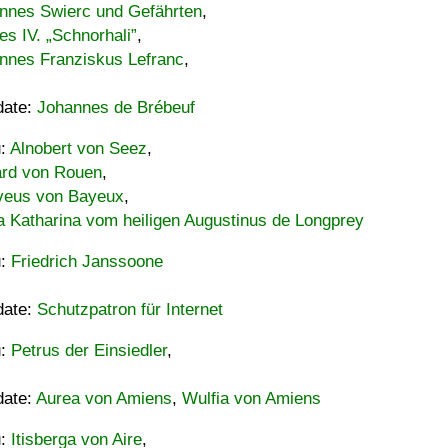
nnes Swierc und Gefährten
,
es IV. „Schnorhali”
,
nnes Franziskus Lefranc
,
date:
Johannes de Brébeuf
u:
Alnobert von Seez
,
ard von Rouen
,
eus von Bayeux
,
a Katharina vom heiligen Augustinus de Longprey
u:
Friedrich Janssoone
date:
Schutzpatron für Internet
u:
Petrus der Einsiedler
,
date:
Aurea von Amiens
,
Wulfia von Amiens
u:
Itisberga von Aire
,