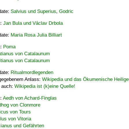
date:
Salvius und Superius
,
Godric
u:
Jan Bula und Václav Drbola
date:
Maria Rosa Julia Billiart
u:
Poma
tianus von Catalaunum
tianus von Catalaunum
date:
Ritualmordlegenden
gegebenem Anlass:
Wikipedia und das Ökumenische Heilige
 auch:
Wikipedia ist (k)eine Quelle!
u:
Aedh von Achard-Finglas
hog von Clonmore
icus von Tours
lus von Vitoria
ianus und Gefährten