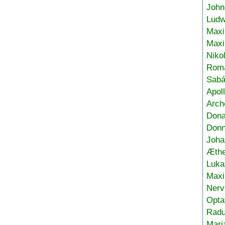
John
Ludw
Maxi
Max
Niko
Roma
Sabá
Apol
Arch
Don
Donn
Joha
Æthe
Luka
Max
Nerv
Opta
Radu
Mari