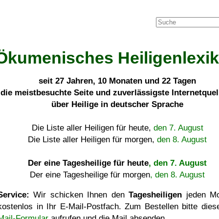
Ökumenisches Heiligenlexi
seit
27 Jahren, 10 Monaten und 22 Tagen
die meistbesuchte Seite und zuverlässigste Internetque
über Heilige in deutscher Sprache
Die Liste aller Heiligen für heute,
den 7. August
Die Liste aller Heiligen für morgen,
den 8. August
Der eine Tagesheilige für heute
, den 7. August
Der eine Tagesheilige für morgen
, den 8. August
Service:
Wir schicken Ihnen den
Tagesheiligen
jeden Mo
kostenlos in Ihr E-Mail-Postfach. Zum Bestellen bitte die
Mail-Formular
aufrufen und die Mail absenden.