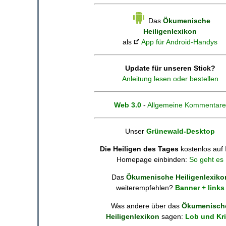
Das
Ökumenische
Heiligenlexikon
als
App für Android-Handys
Update für unseren Stick?
Anleitung lesen oder bestellen
Web 3.0
-
Allgemeine Kommentare
Unser
Grünewald-Desktop
Die Heiligen des Tages
kostenlos auf 
Homepage einbinden:
So geht es
Das
Ökumenische Heiligenlexiko
weiterempfehlen?
Banner + links
Was andere über das
Ökumenisch
Heiligenlexikon
sagen:
Lob und Kri