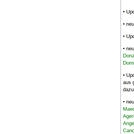
• Up
• ne
• Up
• ne
Dona
Domi
• Up
aus 
dazu
• ne
Maed
Ager
Ange
Canc