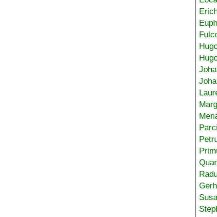
Eric
Euph
Fulc
Hug
Hugo
Joha
Joha
Laur
Marg
Mena
Parc
Petr
Prim
Quar
Radu
Gerh
Sus
Step