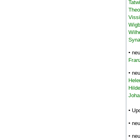
Tatw
Theo
Viss
Wigb
Wilh
Syna
• ne
Fran
• ne
Hele
Hild
Joha
• Up
• ne
• ne