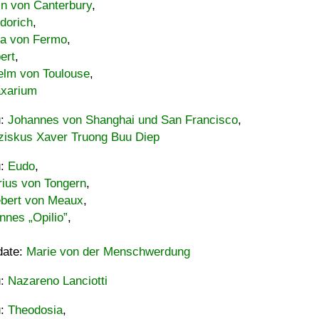
in von Canterbury
,
dorich
,
ia von Fermo
,
ert
,
elm von Toulouse
,
xarium
u:
Johannes von Shanghai und San Francisco
,
ziskus Xaver Truong Buu Diep
u:
Eudo
,
rius von Tongern
,
ebert von Meaux
,
nnes „Opilio”
,
date:
Marie von der Menschwerdung
u:
Nazareno Lanciotti
u:
Theodosia
,