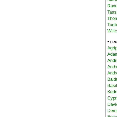
Radu
Tass
Tho
Turi
Wili
• ne
Agri
Adam
Andr
Anth
Anth
Bald
Basi
Kedr
Cypr
Davi
Deme
Eoca