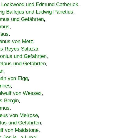
 Lockwood und Edmund Catherick
,
ig Ballejus und Ludwig Panetius
,
mus und Gefährten
,
imus
,
laus
,
nus von Metz
,
s Reyes Salazar
,
lonius und Gefährten
,
elaus und Gefährten
,
an
,
án von Eigg
,
nnes
,
lwulf von Wessex
,
s Bergin
,
imus
,
eus von Melrose
,
tus und Gefährten
,
lf von Maidstone
,
a Jesús „a Luna”
,