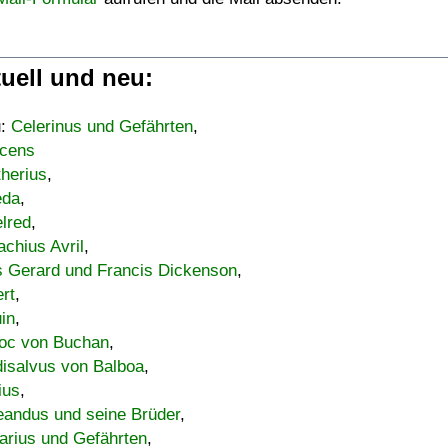
uell und neu:
u:
Celerinus und Gefährten
,
cens
therius
,
eda
,
lred
,
achius Avril
,
s Gerard und Francis Dickenson
,
ert
,
uin
,
oc von Buchan
,
isalvus von Balboa
,
ius
,
eandus und seine Brüder
,
arius und Gefährten
,