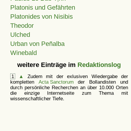
Platonis und Gefährten
Platonides von Nisibis
Theodor
Ulched
Urban von Peñalba
Winebald
weitere Einträge im
Redaktionslog
1
▲
Zudem mit der exlusiven Wiedergabe der
kompletten
Acta Sanctorum
der Bollandisten und
durch persönliche Recherchen an über 10.000 Orten
die einzige Internetseite zum Thema mit
wissenschaftlicher Tiefe.