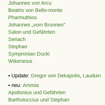
Johannes von Arcu
Beatrix von Bello-monte
Pharmuthios
Johannes
vom Brunnen
Salon und Gefährten
Senach
Stephan
Sympronian Ducki
Wikeranus
• Update:
Gregor von Dekapolis
,
Lauduin
• neu:
Ammia
Apollonius und Gefährten
Bartholuccius und Stephan