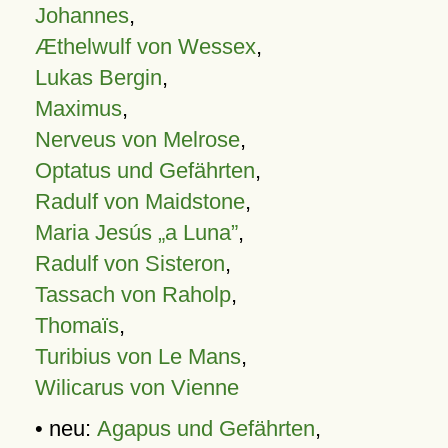
Johannes
,
Æthelwulf von Wessex
,
Lukas Bergin
,
Maximus
,
Nerveus von Melrose
,
Optatus und Gefährten
,
Radulf von Maidstone
,
Maria Jesús „a Luna”
,
Radulf von Sisteron
,
Tassach von Raholp
,
Thomaïs
,
Turibius von Le Mans
,
Wilicarus von Vienne
• neu:
Agapus und Gefährten
,