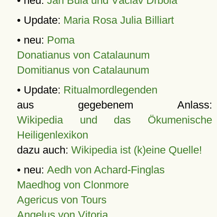
• neu:
Jan Bula und Václav Drbola
• Update:
Maria Rosa Julia Billiart
• neu:
Poma
Donatianus von Catalaunum
Domitianus von Catalaunum
• Update:
Ritualmordlegenden
aus gegebenem Anlass:
Wikipedia und das Ökumenische
Heiligenlexikon
dazu auch:
Wikipedia ist (k)eine Quelle!
• neu:
Aedh von Achard-Finglas
Maedhog von Clonmore
Agericus von Tours
Angelus von Vitoria