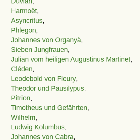
Duvian
,
Harmoët
,
Asyncritus
,
Phlegon
,
Johannes von Organyà
,
Sieben Jungfrauen
,
Julian vom heiligen Augustinus Martinet
,
Cléden
,
Leodebold von Fleury
,
Theodor und Pausilypus
,
Pitrion
,
Timotheus und Gefährten
,
Wilhelm
,
Ludwig Kolumbus
,
Johannes von Cabra
,