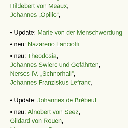
Hildebert von Meaux
,
Johannes „Opilio”
,
• Update:
Marie von der Menschwerdung
• neu:
Nazareno Lanciotti
• neu:
Theodosia
,
Johannes Swierc und Gefährten
,
Nerses IV. „Schnorhali”
,
Johannes Franziskus Lefranc
,
• Update:
Johannes de Brébeuf
• neu:
Alnobert von Seez
,
Gildard von Rouen
,