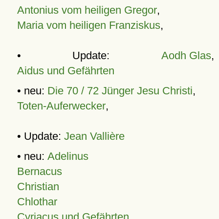
Antonius vom heiligen Gregor
,
Maria vom heiligen Franziskus
,
• Update:
Aodh Glas
,
Aidus und Gefährten
• neu:
Die 70 / 72 Jünger Jesu Christi
,
Toten-Auferwecker
,
• Update:
Jean Vallière
• neu:
Adelinus
Bernacus
Christian
Chlothar
Cyriacus und Gefährten