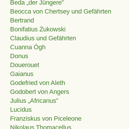
Beda „der Jüngere”
Beocca von Chertsey und Gefährten
Bertrand
Bonifatius Żukowski
Claudius und Gefährten
Cuanna Ógh
Donus
Douerouet
Gaianus
Godefried von Aleth
Godobert von Angers
Julius
Africanus
Lucidus
Franziskus von Piceleone
Nikolaus Thomacellus