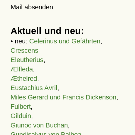
Mail absenden.
Aktuell und neu:
• neu:
Celerinus und Gefährten
,
Crescens
Eleutherius
,
Ælfleda
,
Æthelred
,
Eustachius Avril
,
Miles Gerard und Francis Dickenson
,
Fulbert
,
Gilduin
,
Giunoc von Buchan
,
Gundisalvus von Balboa
,