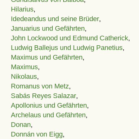
Hilarius
,
Idedeandus und seine Brüder
,
Januarius und Gefährten
,
John Lockwood und Edmund Catherick
,
Ludwig Ballejus und Ludwig Panetius
,
Maximus und Gefährten
,
Maximus
,
Nikolaus
,
Romanus von Metz
,
Sabás Reyes Salazar
,
Apollonius und Gefährten
,
Archelaus und Gefährten
,
Donan
,
Donnán von Eigg
,