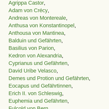
Agrippa Castor
,
Adam von Crécy
,
Andreas von Montereale
,
Anthusa von Konstantinopel
,
Anthousa von Mantinea
,
Balduin und Gefährten
,
Basilius von Parion
,
Kedron von Alexandria
,
Cyprianus und Gefährten
,
David Uribe Velasco
,
Demes und Protion und Gefährten
,
Eocapus und Gefährtinnen
,
Erich II. von Schleswig
,
Euphemia und Gefährten
,
Fulcold von Bern
,