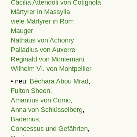
Cäcilia Attendoli von Cotignola
Märtyrer in Massylia
viele Märtyrer in Rom
Mauger
Nathäus von Achonry
Palladius von Auxerre
Reginald von Montemarti
Wilhelm VI. von Montpellier
• neu:
Béchara Abou Mrad
,
Fulton Sheen
,
Amantius von Como
,
Anna von Schlüsselberg
,
Bademus
,
Concessus und Gefährten
,