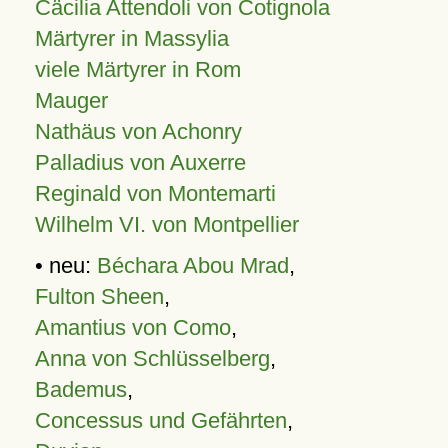
Cäcilia Attendoli von Cotignola
Märtyrer in Massylia
viele Märtyrer in Rom
Mauger
Nathäus von Achonry
Palladius von Auxerre
Reginald von Montemarti
Wilhelm VI. von Montpellier
• neu:
Béchara Abou Mrad
,
Fulton Sheen
,
Amantius von Como
,
Anna von Schlüsselberg
,
Bademus
,
Concessus und Gefährten
,