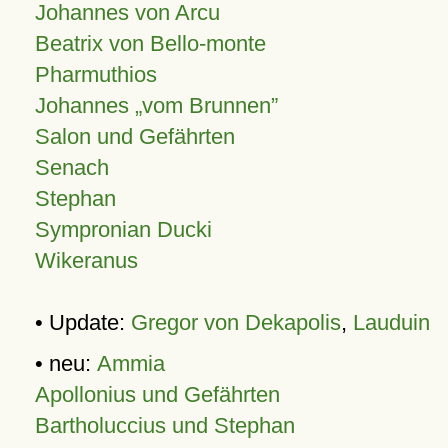
Johannes von Arcu
Beatrix von Bello-monte
Pharmuthios
Johannes
vom Brunnen
Salon und Gefährten
Senach
Stephan
Sympronian Ducki
Wikeranus
• Update:
Gregor von Dekapolis
,
Lauduin
• neu:
Ammia
Apollonius und Gefährten
Bartholuccius und Stephan