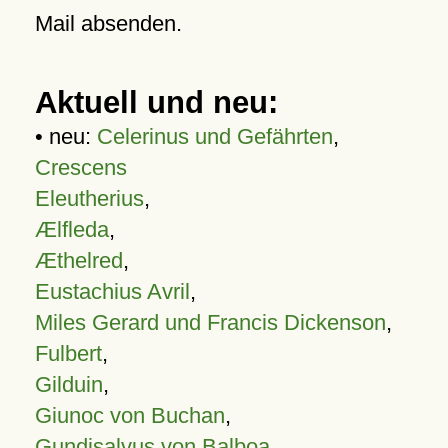
Mail absenden.
Aktuell und neu:
• neu:
Celerinus und Gefährten
,
Crescens
Eleutherius
,
Ælfleda
,
Æthelred
,
Eustachius Avril
,
Miles Gerard und Francis Dickenson
,
Fulbert
,
Gilduin
,
Giunoc von Buchan
,
Gundisalvus von Balboa
,