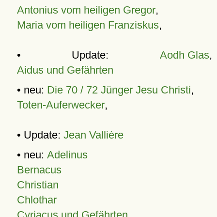
Antonius vom heiligen Gregor
,
Maria vom heiligen Franziskus
,
• Update:
Aodh Glas
,
Aidus und Gefährten
• neu:
Die 70 / 72 Jünger Jesu Christi
,
Toten-Auferwecker
,
• Update:
Jean Vallière
• neu:
Adelinus
Bernacus
Christian
Chlothar
Cyriacus und Gefährten