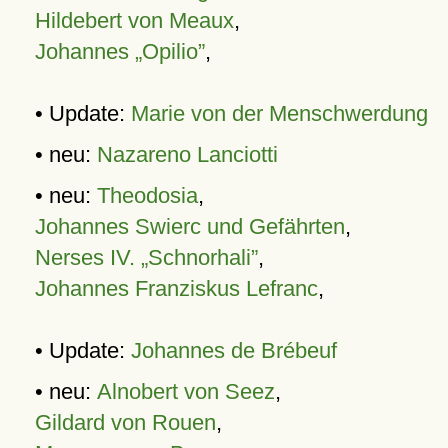
Hildebert von Meaux
,
Johannes „Opilio”
,
• Update:
Marie von der Menschwerdung
• neu:
Nazareno Lanciotti
• neu:
Theodosia
,
Johannes Swierc und Gefährten
,
Nerses IV. „Schnorhali”
,
Johannes Franziskus Lefranc
,
• Update:
Johannes de Brébeuf
• neu:
Alnobert von Seez
,
Gildard von Rouen
,