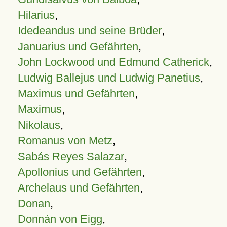
Hilarius
,
Idedeandus und seine Brüder
,
Januarius und Gefährten
,
John Lockwood und Edmund Catherick
,
Ludwig Ballejus und Ludwig Panetius
,
Maximus und Gefährten
,
Maximus
,
Nikolaus
,
Romanus von Metz
,
Sabás Reyes Salazar
,
Apollonius und Gefährten
,
Archelaus und Gefährten
,
Donan
,
Donnán von Eigg
,