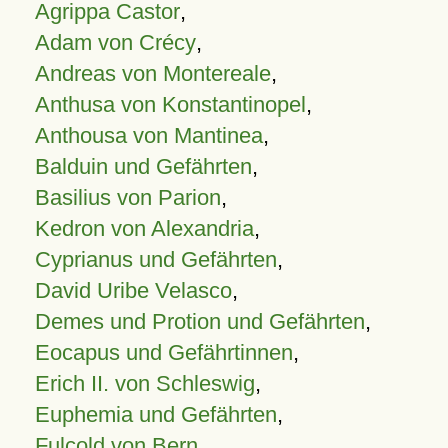
Agrippa Castor
,
Adam von Crécy
,
Andreas von Montereale
,
Anthusa von Konstantinopel
,
Anthousa von Mantinea
,
Balduin und Gefährten
,
Basilius von Parion
,
Kedron von Alexandria
,
Cyprianus und Gefährten
,
David Uribe Velasco
,
Demes und Protion und Gefährten
,
Eocapus und Gefährtinnen
,
Erich II. von Schleswig
,
Euphemia und Gefährten
,
Fulcold von Bern
,