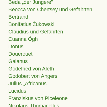
Beda „der Jüngere”
Beocca von Chertsey und Gefährten
Bertrand
Bonifatius Żukowski
Claudius und Gefährten
Cuanna Ógh
Donus
Douerouet
Gaianus
Godefried von Aleth
Godobert von Angers
Julius
Africanus
Lucidus
Franziskus von Piceleone
Nikolaus Thomacellus