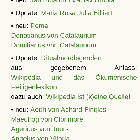
• neu:
Jan Bula und Václav Drbola
• Update:
Maria Rosa Julia Billiart
• neu:
Poma
Donatianus von Catalaunum
Domitianus von Catalaunum
• Update:
Ritualmordlegenden
aus gegebenem Anlass:
Wikipedia und das Ökumenische
Heiligenlexikon
dazu auch:
Wikipedia ist (k)eine Quelle!
• neu:
Aedh von Achard-Finglas
Maedhog von Clonmore
Agericus von Tours
Angelus von Vitoria