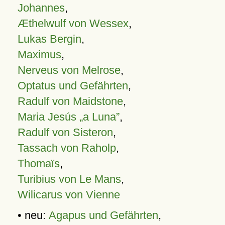
Johannes
,
Æthelwulf von Wessex
,
Lukas Bergin
,
Maximus
,
Nerveus von Melrose
,
Optatus und Gefährten
,
Radulf von Maidstone
,
Maria Jesús „a Luna”
,
Radulf von Sisteron
,
Tassach von Raholp
,
Thomaïs
,
Turibius von Le Mans
,
Wilicarus von Vienne
• neu:
Agapus und Gefährten
,