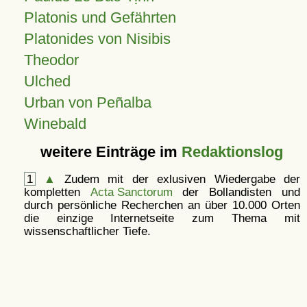
Platonis und Gefährten
Platonides von Nisibis
Theodor
Ulched
Urban von Peñalba
Winebald
weitere Einträge im
Redaktionslog
1
▲
Zudem mit der exlusiven Wiedergabe der
kompletten
Acta Sanctorum
der Bollandisten und
durch persönliche Recherchen an über 10.000 Orten
die einzige Internetseite zum Thema mit
wissenschaftlicher Tiefe.