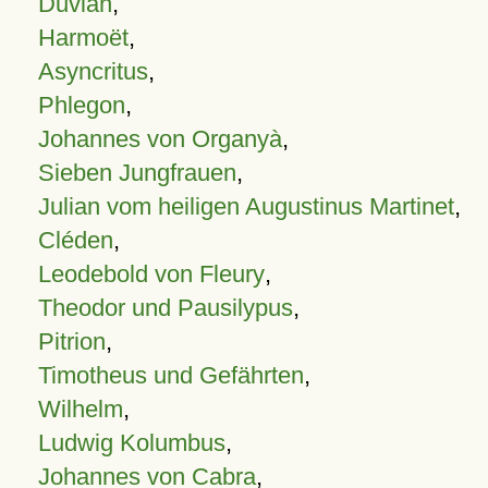
Duvian
,
Harmoët
,
Asyncritus
,
Phlegon
,
Johannes von Organyà
,
Sieben Jungfrauen
,
Julian vom heiligen Augustinus Martinet
,
Cléden
,
Leodebold von Fleury
,
Theodor und Pausilypus
,
Pitrion
,
Timotheus und Gefährten
,
Wilhelm
,
Ludwig Kolumbus
,
Johannes von Cabra
,