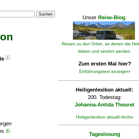
Suchen
Unser
Reise-Blog
:
kon
Reisen zu den Orten, an denen die Hei
lebten und verehrt werden.
lle
1
Zum ersten Mal hier?
Einführungstext anzeigen!
Heiligenlexikon aktuell:
200. Todestag:
Johanna-Antida Thouret
Heiligenlexikon aktuell-Archiv
rgen
ses
E-
Tageslosung