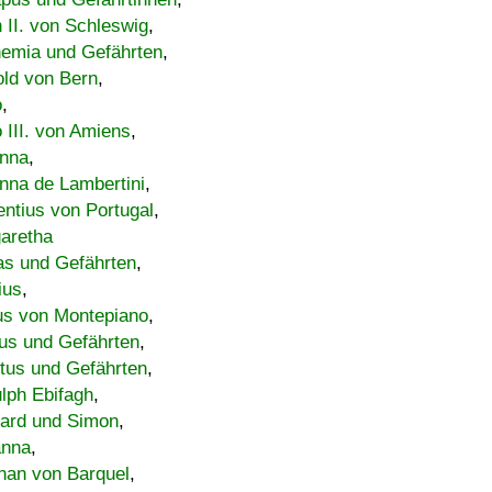
h II. von Schleswig
,
emia und Gefährten
,
old von Bern
,
o
,
 III. von Amiens
,
nna
,
nna de Lambertini
,
entius von Portugal
,
aretha
s und Gefährten
,
ius
,
us von Montepiano
,
us und Gefährten
,
tus und Gefährten
,
lph Ebifagh
,
ard und Simon
,
anna
,
han von Barquel
,