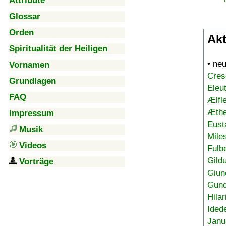
Attribute
Glossar
Orden
Akt
Spiritualität der Heiligen
• ne
Vornamen
Cres
Grundlagen
Eleu
FAQ
Ælfl
Æthe
Impressum
Eust
Musik
Mile
Videos
Fulb
Gild
Vorträge
Giun
Gund
Hilar
Ided
Janu