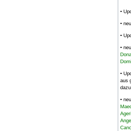
• Up
• ne
• Up
• ne
Dona
Domi
• Up
aus 
dazu
• ne
Maed
Ager
Ange
Canc