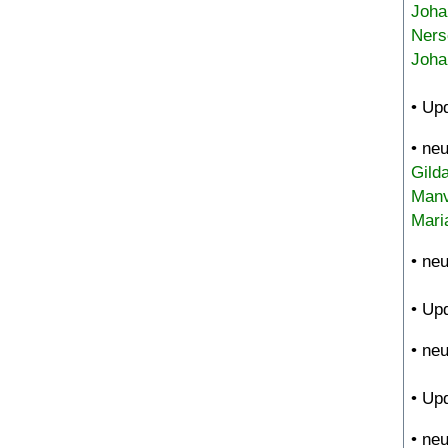
Joha
Ners
Joha
• Up
• ne
Gild
Manv
Mari
• ne
• Up
• ne
• Up
• ne