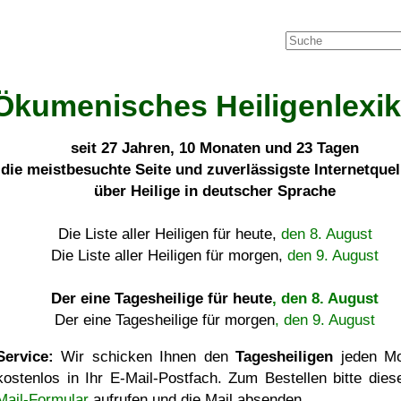
Ökumenisches Heiligenlexi
seit
27 Jahren, 10 Monaten und 23 Tagen
die meistbesuchte Seite und zuverlässigste Internetque
über Heilige in deutscher Sprache
Die Liste aller Heiligen für heute,
den 8. August
Die Liste aller Heiligen für morgen,
den 9. August
Der eine Tagesheilige für heute
, den 8. August
Der eine Tagesheilige für morgen
, den 9. August
Service:
Wir schicken Ihnen den
Tagesheiligen
jeden Mo
kostenlos in Ihr E-Mail-Postfach. Zum Bestellen bitte die
Mail-Formular
aufrufen und die Mail absenden.