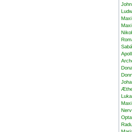
John
Ludw
Maxi
Max
Niko
Roma
Sabá
Apol
Arch
Don
Donn
Joha
Æthe
Luka
Max
Nerv
Opta
Radu
Mari