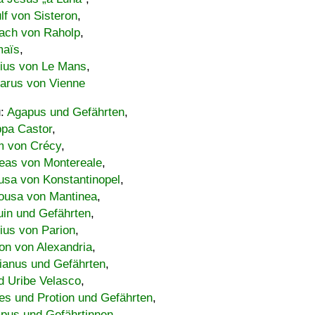
lf von Sisteron
,
ach von Raholp
,
maïs
,
bius von Le Mans
,
carus von Vienne
u:
Agapus und Gefährten
,
ppa Castor
,
 von Crécy
,
eas von Montereale
,
usa von Konstantinopel
,
ousa von Mantinea
,
uin und Gefährten
,
lius von Parion
,
on von Alexandria
,
ianus und Gefährten
,
d Uribe Velasco
,
s und Protion und Gefährten
,
pus und Gefährtinnen
,