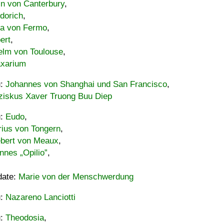
in von Canterbury
,
dorich
,
ia von Fermo
,
ert
,
elm von Toulouse
,
xarium
u:
Johannes von Shanghai und San Francisco
,
ziskus Xaver Truong Buu Diep
u:
Eudo
,
rius von Tongern
,
ebert von Meaux
,
nnes „Opilio”
,
date:
Marie von der Menschwerdung
u:
Nazareno Lanciotti
u:
Theodosia
,