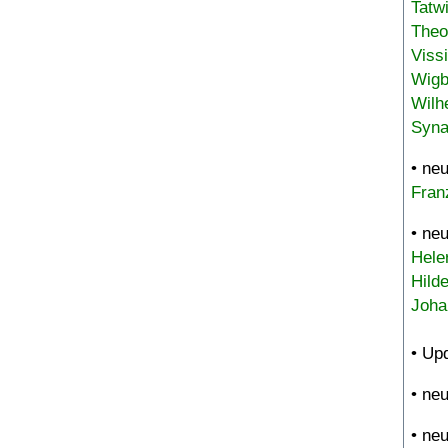
Tatw
Theo
Viss
Wigb
Wilh
Syna
• ne
Fran
• ne
Hele
Hild
Joha
• Up
• ne
• ne