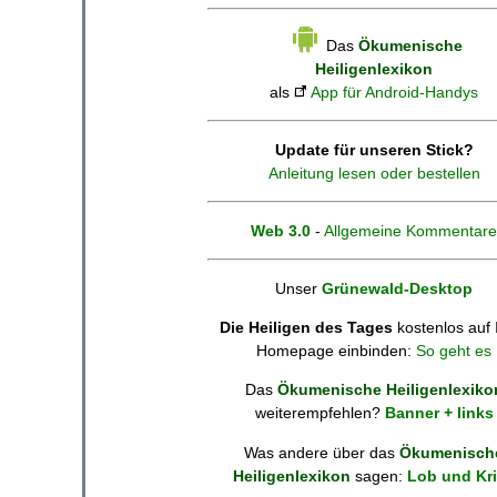
Das
Ökumenische
Heiligenlexikon
als
App für Android-Handys
Update für unseren Stick?
Anleitung lesen oder bestellen
Web 3.0
-
Allgemeine Kommentare
Unser
Grünewald-Desktop
Die Heiligen des Tages
kostenlos auf 
Homepage einbinden:
So geht es
Das
Ökumenische Heiligenlexiko
weiterempfehlen?
Banner + links
Was andere über das
Ökumenisch
Heiligenlexikon
sagen:
Lob und Kri