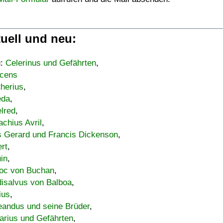
uell und neu:
u:
Celerinus und Gefährten
,
cens
therius
,
eda
,
lred
,
achius Avril
,
s Gerard und Francis Dickenson
,
ert
,
uin
,
oc von Buchan
,
isalvus von Balboa
,
ius
,
eandus und seine Brüder
,
arius und Gefährten
,