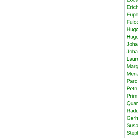
Eric
Euph
Fulc
Hug
Hugo
Joha
Joha
Laur
Marg
Mena
Parc
Petr
Prim
Quar
Radu
Gerh
Sus
Step