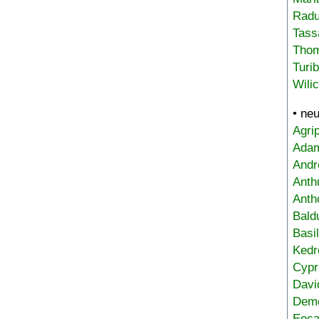
Radu
Tass
Tho
Turi
Wili
• ne
Agri
Adam
Andr
Anth
Anth
Bald
Basi
Kedr
Cypr
Davi
Deme
Eoca