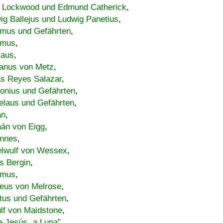
 Lockwood und Edmund Catherick
,
ig Ballejus und Ludwig Panetius
,
mus und Gefährten
,
imus
,
laus
,
nus von Metz
,
s Reyes Salazar
,
lonius und Gefährten
,
elaus und Gefährten
,
an
,
án von Eigg
,
nnes
,
lwulf von Wessex
,
s Bergin
,
imus
,
eus von Melrose
,
tus und Gefährten
,
lf von Maidstone
,
a Jesús „a Luna”
,