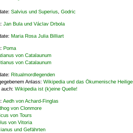
date:
Salvius und Superius
,
Godric
u:
Jan Bula und Václav Drbola
date:
Maria Rosa Julia Billiart
u:
Poma
tianus von Catalaunum
tianus von Catalaunum
date:
Ritualmordlegenden
gegebenem Anlass:
Wikipedia und das Ökumenische Heilige
 auch:
Wikipedia ist (k)eine Quelle!
u:
Aedh von Achard-Finglas
hog von Clonmore
icus von Tours
lus von Vitoria
ianus und Gefährten