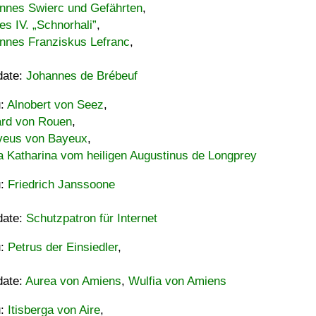
nnes Swierc und Gefährten
,
es IV. „Schnorhali”
,
nnes Franziskus Lefranc
,
date:
Johannes de Brébeuf
u:
Alnobert von Seez
,
ard von Rouen
,
eus von Bayeux
,
a Katharina vom heiligen Augustinus de Longprey
u:
Friedrich Janssoone
date:
Schutzpatron für Internet
u:
Petrus der Einsiedler
,
date:
Aurea von Amiens
,
Wulfia von Amiens
u:
Itisberga von Aire
,