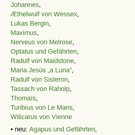
Johannes
,
Æthelwulf von Wessex
,
Lukas Bergin
,
Maximus
,
Nerveus von Melrose
,
Optatus und Gefährten
,
Radulf von Maidstone
,
Maria Jesús „a Luna”
,
Radulf von Sisteron
,
Tassach von Raholp
,
Thomaïs
,
Turibius von Le Mans
,
Wilicarus von Vienne
• neu:
Agapus und Gefährten
,