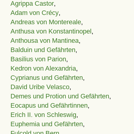
Agrippa Castor
,
Adam von Crécy
,
Andreas von Montereale
,
Anthusa von Konstantinopel
,
Anthousa von Mantinea
,
Balduin und Gefährten
,
Basilius von Parion
,
Kedron von Alexandria
,
Cyprianus und Gefährten
,
David Uribe Velasco
,
Demes und Protion und Gefährten
,
Eocapus und Gefährtinnen
,
Erich II. von Schleswig
,
Euphemia und Gefährten
,
Fulcold von Bern
,