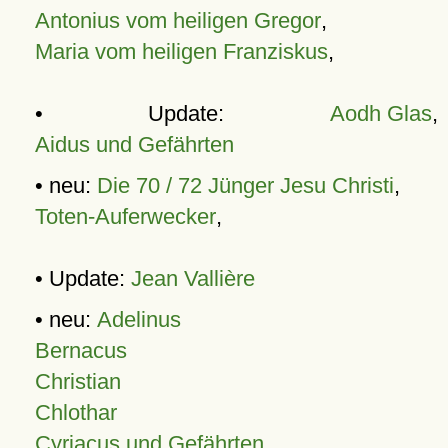
Antonius vom heiligen Gregor
,
Maria vom heiligen Franziskus
,
• Update:
Aodh Glas
,
Aidus und Gefährten
• neu:
Die 70 / 72 Jünger Jesu Christi
,
Toten-Auferwecker
,
• Update:
Jean Vallière
• neu:
Adelinus
Bernacus
Christian
Chlothar
Cyriacus und Gefährten