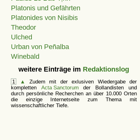
Platonis und Gefährten
Platonides von Nisibis
Theodor
Ulched
Urban von Peñalba
Winebald
weitere Einträge im
Redaktionslog
1
▲
Zudem mit der exlusiven Wiedergabe der
kompletten
Acta Sanctorum
der Bollandisten und
durch persönliche Recherchen an über 10.000 Orten
die einzige Internetseite zum Thema mit
wissenschaftlicher Tiefe.