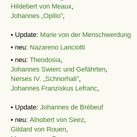
Hildebert von Meaux
,
Johannes „Opilio”
,
• Update:
Marie von der Menschwerdung
• neu:
Nazareno Lanciotti
• neu:
Theodosia
,
Johannes Swierc und Gefährten
,
Nerses IV. „Schnorhali”
,
Johannes Franziskus Lefranc
,
• Update:
Johannes de Brébeuf
• neu:
Alnobert von Seez
,
Gildard von Rouen
,