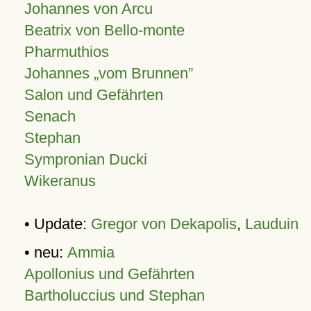
Johannes von Arcu
Beatrix von Bello-monte
Pharmuthios
Johannes
vom Brunnen
Salon und Gefährten
Senach
Stephan
Sympronian Ducki
Wikeranus
• Update:
Gregor von Dekapolis
,
Lauduin
• neu:
Ammia
Apollonius und Gefährten
Bartholuccius und Stephan