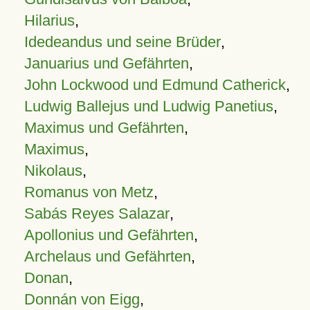
Hilarius
,
Idedeandus und seine Brüder
,
Januarius und Gefährten
,
John Lockwood und Edmund Catherick
,
Ludwig Ballejus und Ludwig Panetius
,
Maximus und Gefährten
,
Maximus
,
Nikolaus
,
Romanus von Metz
,
Sabás Reyes Salazar
,
Apollonius und Gefährten
,
Archelaus und Gefährten
,
Donan
,
Donnán von Eigg
,