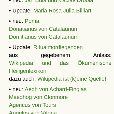
• neu:
Jan Bula und Václav Drbola
• Update:
Maria Rosa Julia Billiart
• neu:
Poma
Donatianus von Catalaunum
Domitianus von Catalaunum
• Update:
Ritualmordlegenden
aus gegebenem Anlass:
Wikipedia und das Ökumenische
Heiligenlexikon
dazu auch:
Wikipedia ist (k)eine Quelle!
• neu:
Aedh von Achard-Finglas
Maedhog von Clonmore
Agericus von Tours
Angelus von Vitoria