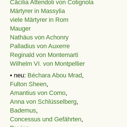
Cäcilia Attendoli von Cotignola
Märtyrer in Massylia
viele Märtyrer in Rom
Mauger
Nathäus von Achonry
Palladius von Auxerre
Reginald von Montemarti
Wilhelm VI. von Montpellier
• neu:
Béchara Abou Mrad
,
Fulton Sheen
,
Amantius von Como
,
Anna von Schlüsselberg
,
Bademus
,
Concessus und Gefährten
,