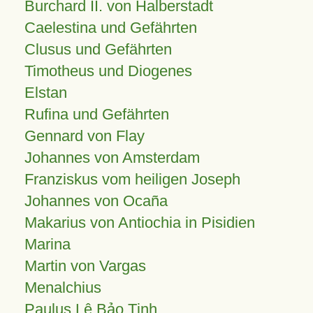
Burchard II. von Halberstadt
Caelestina und Gefährten
Clusus und Gefährten
Timotheus und Diogenes
Elstan
Rufina und Gefährten
Gennard von Flay
Johannes von Amsterdam
Franziskus vom heiligen Joseph
Johannes von Ocaña
Makarius von Antiochia in Pisidien
Marina
Martin von Vargas
Menalchius
Paulus Lê Bảo Tịnh