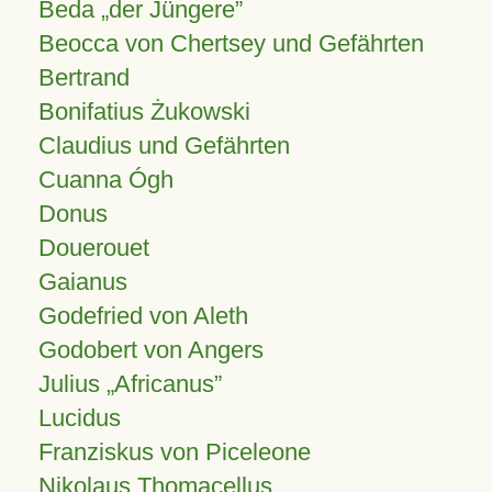
Beda „der Jüngere”
Beocca von Chertsey und Gefährten
Bertrand
Bonifatius Żukowski
Claudius und Gefährten
Cuanna Ógh
Donus
Douerouet
Gaianus
Godefried von Aleth
Godobert von Angers
Julius
Africanus
Lucidus
Franziskus von Piceleone
Nikolaus Thomacellus