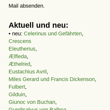
Mail absenden.
Aktuell und neu:
• neu:
Celerinus und Gefährten
,
Crescens
Eleutherius
,
Ælfleda
,
Æthelred
,
Eustachius Avril
,
Miles Gerard und Francis Dickenson
,
Fulbert
,
Gilduin
,
Giunoc von Buchan
,
Gundisalvus von Balboa
,