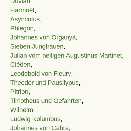
Duvian
,
Harmoët
,
Asyncritus
,
Phlegon
,
Johannes von Organyà
,
Sieben Jungfrauen
,
Julian vom heiligen Augustinus Martinet
,
Cléden
,
Leodebold von Fleury
,
Theodor und Pausilypus
,
Pitrion
,
Timotheus und Gefährten
,
Wilhelm
,
Ludwig Kolumbus
,
Johannes von Cabra
,