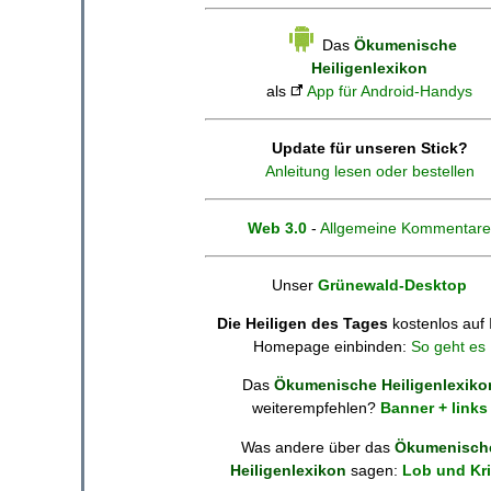
Das
Ökumenische
Heiligenlexikon
als
App für Android-Handys
Update für unseren Stick?
Anleitung lesen oder bestellen
Web 3.0
-
Allgemeine Kommentare
Unser
Grünewald-Desktop
Die Heiligen des Tages
kostenlos auf 
Homepage einbinden:
So geht es
Das
Ökumenische Heiligenlexiko
weiterempfehlen?
Banner + links
Was andere über das
Ökumenisch
Heiligenlexikon
sagen:
Lob und Kri