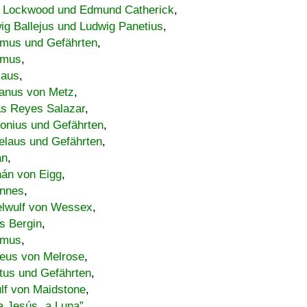
 Lockwood und Edmund Catherick
,
ig Ballejus und Ludwig Panetius
,
mus und Gefährten
,
imus
,
laus
,
nus von Metz
,
s Reyes Salazar
,
lonius und Gefährten
,
elaus und Gefährten
,
an
,
án von Eigg
,
nnes
,
lwulf von Wessex
,
s Bergin
,
imus
,
eus von Melrose
,
tus und Gefährten
,
lf von Maidstone
,
a Jesús „a Luna”
,