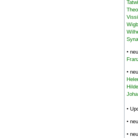
Tatw
Theo
Viss
Wigb
Wilh
Syna
• ne
Fran
• ne
Hele
Hild
Joha
• Up
• ne
• ne