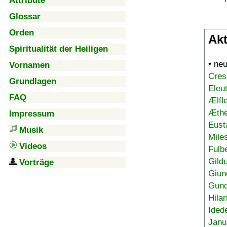
Attribute
Glossar
Orden
Akt
Spiritualität der Heiligen
• ne
Vornamen
Cres
Grundlagen
Eleu
FAQ
Ælfl
Æthe
Impressum
Eust
Musik
Mile
Videos
Fulb
Gild
Vorträge
Giun
Gund
Hilar
Ided
Janu