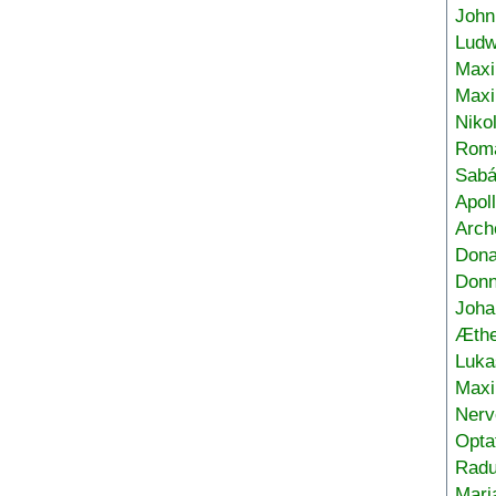
John
Ludw
Maxi
Max
Niko
Roma
Sabá
Apol
Arch
Don
Donn
Joha
Æthe
Luka
Max
Nerv
Opta
Radu
Mari