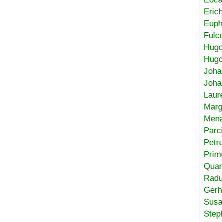
Eric
Euph
Fulc
Hug
Hugo
Joha
Joha
Laur
Marg
Mena
Parc
Petr
Prim
Quar
Radu
Gerh
Sus
Step