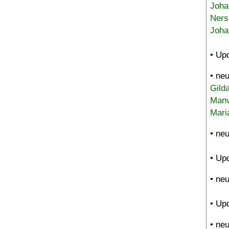
Joha
Ners
Joha
• Up
• ne
Gild
Manv
Mari
• ne
• Up
• ne
• Up
• ne