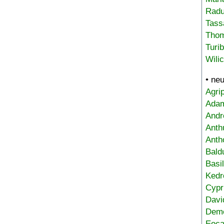
Radu
Tass
Tho
Turi
Wili
• ne
Agri
Adam
Andr
Anth
Anth
Bald
Basi
Kedr
Cypr
Davi
Deme
Eoca