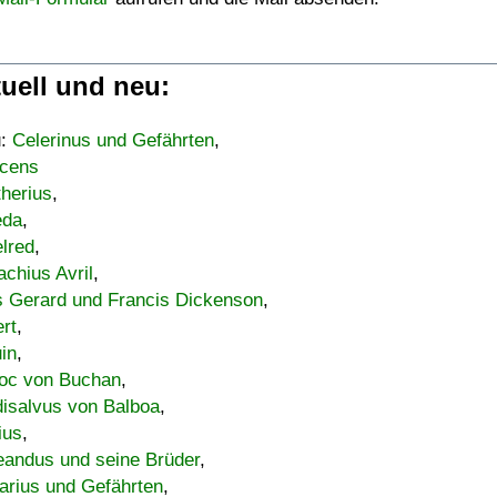
uell und neu:
u:
Celerinus und Gefährten
,
cens
therius
,
eda
,
lred
,
achius Avril
,
s Gerard und Francis Dickenson
,
ert
,
uin
,
oc von Buchan
,
isalvus von Balboa
,
ius
,
eandus und seine Brüder
,
arius und Gefährten
,