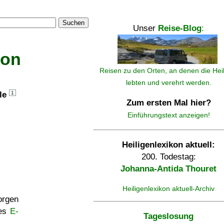
Suchen
Unser
Reise-Blog
:
kon
Reisen zu den Orten, an denen die Hei
lebten und verehrt werden.
lle
1
Zum ersten Mal hier?
Einführungstext anzeigen!
Heiligenlexikon aktuell:
200. Todestag:
Johanna-Antida Thouret
Heiligenlexikon aktuell-Archiv
rgen
ses
E-
Tageslosung