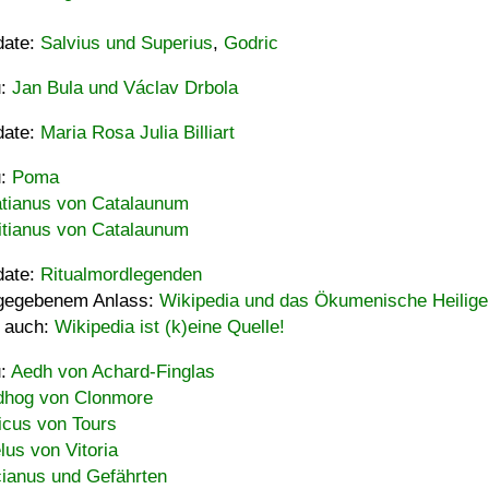
date:
Salvius und Superius
,
Godric
u:
Jan Bula und Václav Drbola
date:
Maria Rosa Julia Billiart
u:
Poma
tianus von Catalaunum
tianus von Catalaunum
date:
Ritualmordlegenden
gegebenem Anlass:
Wikipedia und das Ökumenische Heilige
 auch:
Wikipedia ist (k)eine Quelle!
u:
Aedh von Achard-Finglas
hog von Clonmore
icus von Tours
lus von Vitoria
ianus und Gefährten