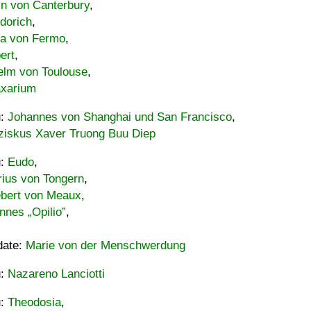
in von Canterbury
,
dorich
,
ia von Fermo
,
ert
,
elm von Toulouse
,
xarium
u:
Johannes von Shanghai und San Francisco
,
ziskus Xaver Truong Buu Diep
u:
Eudo
,
rius von Tongern
,
ebert von Meaux
,
nnes „Opilio”
,
date:
Marie von der Menschwerdung
u:
Nazareno Lanciotti
u:
Theodosia
,