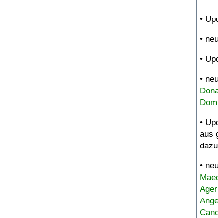
• Up
• ne
• Up
• ne
Dona
Domi
• Up
aus 
dazu
• ne
Maed
Ager
Ange
Canc