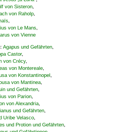
lf von Sisteron
,
ach von Raholp
,
maïs
,
bius von Le Mans
,
carus von Vienne
u:
Agapus und Gefährten
,
ppa Castor
,
 von Crécy
,
eas von Montereale
,
usa von Konstantinopel
,
ousa von Mantinea
,
uin und Gefährten
,
lius von Parion
,
on von Alexandria
,
ianus und Gefährten
,
d Uribe Velasco
,
s und Protion und Gefährten
,
pus und Gefährtinnen
,