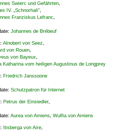
nnes Swierc und Gefährten
,
es IV. „Schnorhali”
,
nnes Franziskus Lefranc
,
date:
Johannes de Brébeuf
u:
Alnobert von Seez
,
ard von Rouen
,
eus von Bayeux
,
a Katharina vom heiligen Augustinus de Longprey
u:
Friedrich Janssoone
date:
Schutzpatron für Internet
u:
Petrus der Einsiedler
,
date:
Aurea von Amiens
,
Wulfia von Amiens
u:
Itisberga von Aire
,