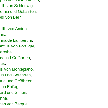
h II. von Schleswig
,
emia und Gefährten
,
old von Bern
,
o
,
 III. von Amiens
,
nna
,
nna de Lambertini
,
entius von Portugal
,
aretha
s und Gefährten
,
ius
,
us von Montepiano
,
us und Gefährten
,
tus und Gefährten
,
lph Ebifagh
,
ard und Simon
,
anna
,
han von Barquel
,