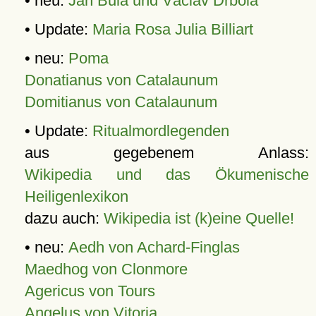
• neu:
Jan Bula und Václav Drbola
• Update:
Maria Rosa Julia Billiart
• neu:
Poma
Donatianus von Catalaunum
Domitianus von Catalaunum
• Update:
Ritualmordlegenden
aus gegebenem Anlass:
Wikipedia und das Ökumenische
Heiligenlexikon
dazu auch:
Wikipedia ist (k)eine Quelle!
• neu:
Aedh von Achard-Finglas
Maedhog von Clonmore
Agericus von Tours
Angelus von Vitoria