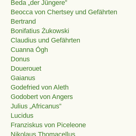
Beda „der Jüngere”
Beocca von Chertsey und Gefährten
Bertrand
Bonifatius Żukowski
Claudius und Gefährten
Cuanna Ógh
Donus
Douerouet
Gaianus
Godefried von Aleth
Godobert von Angers
Julius
Africanus
Lucidus
Franziskus von Piceleone
Nikolaus Thomacellus