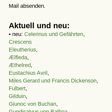
Mail absenden.
Aktuell und neu:
• neu:
Celerinus und Gefährten
,
Crescens
Eleutherius
,
Ælfleda
,
Æthelred
,
Eustachius Avril
,
Miles Gerard und Francis Dickenson
,
Fulbert
,
Gilduin
,
Giunoc von Buchan
,
Gundisalvus von Balboa
,