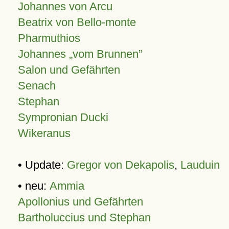
Johannes von Arcu
Beatrix von Bello-monte
Pharmuthios
Johannes
vom Brunnen
Salon und Gefährten
Senach
Stephan
Sympronian Ducki
Wikeranus
• Update:
Gregor von Dekapolis
,
Lauduin
• neu:
Ammia
Apollonius und Gefährten
Bartholuccius und Stephan