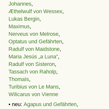
Johannes
,
Æthelwulf von Wessex
,
Lukas Bergin
,
Maximus
,
Nerveus von Melrose
,
Optatus und Gefährten
,
Radulf von Maidstone
,
Maria Jesús „a Luna”
,
Radulf von Sisteron
,
Tassach von Raholp
,
Thomaïs
,
Turibius von Le Mans
,
Wilicarus von Vienne
• neu:
Agapus und Gefährten
,