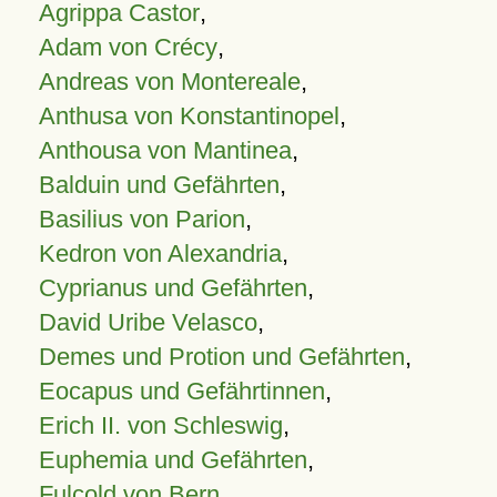
Agrippa Castor
,
Adam von Crécy
,
Andreas von Montereale
,
Anthusa von Konstantinopel
,
Anthousa von Mantinea
,
Balduin und Gefährten
,
Basilius von Parion
,
Kedron von Alexandria
,
Cyprianus und Gefährten
,
David Uribe Velasco
,
Demes und Protion und Gefährten
,
Eocapus und Gefährtinnen
,
Erich II. von Schleswig
,
Euphemia und Gefährten
,
Fulcold von Bern
,