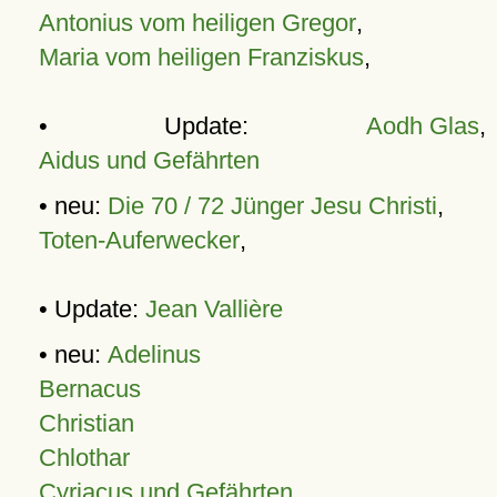
Antonius vom heiligen Gregor
,
Maria vom heiligen Franziskus
,
• Update:
Aodh Glas
,
Aidus und Gefährten
• neu:
Die 70 / 72 Jünger Jesu Christi
,
Toten-Auferwecker
,
• Update:
Jean Vallière
• neu:
Adelinus
Bernacus
Christian
Chlothar
Cyriacus und Gefährten