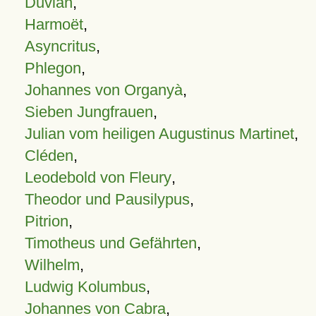
Duvian
,
Harmoët
,
Asyncritus
,
Phlegon
,
Johannes von Organyà
,
Sieben Jungfrauen
,
Julian vom heiligen Augustinus Martinet
,
Cléden
,
Leodebold von Fleury
,
Theodor und Pausilypus
,
Pitrion
,
Timotheus und Gefährten
,
Wilhelm
,
Ludwig Kolumbus
,
Johannes von Cabra
,