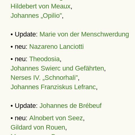
Hildebert von Meaux
,
Johannes „Opilio”
,
• Update:
Marie von der Menschwerdung
• neu:
Nazareno Lanciotti
• neu:
Theodosia
,
Johannes Swierc und Gefährten
,
Nerses IV. „Schnorhali”
,
Johannes Franziskus Lefranc
,
• Update:
Johannes de Brébeuf
• neu:
Alnobert von Seez
,
Gildard von Rouen
,