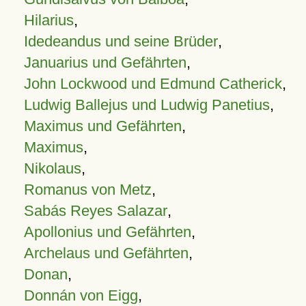
Hilarius
,
Idedeandus und seine Brüder
,
Januarius und Gefährten
,
John Lockwood und Edmund Catherick
,
Ludwig Ballejus und Ludwig Panetius
,
Maximus und Gefährten
,
Maximus
,
Nikolaus
,
Romanus von Metz
,
Sabás Reyes Salazar
,
Apollonius und Gefährten
,
Archelaus und Gefährten
,
Donan
,
Donnán von Eigg
,