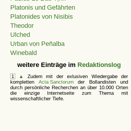
Platonis und Gefährten
Platonides von Nisibis
Theodor
Ulched
Urban von Peñalba
Winebald
weitere Einträge im
Redaktionslog
1
▲
Zudem mit der exlusiven Wiedergabe der
kompletten
Acta Sanctorum
der Bollandisten und
durch persönliche Recherchen an über 10.000 Orten
die einzige Internetseite zum Thema mit
wissenschaftlicher Tiefe.