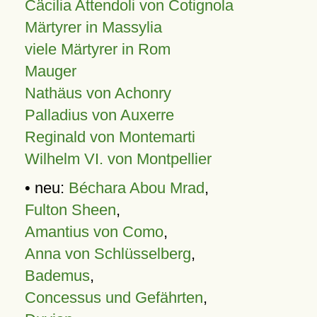
Cäcilia Attendoli von Cotignola
Märtyrer in Massylia
viele Märtyrer in Rom
Mauger
Nathäus von Achonry
Palladius von Auxerre
Reginald von Montemarti
Wilhelm VI. von Montpellier
• neu:
Béchara Abou Mrad
,
Fulton Sheen
,
Amantius von Como
,
Anna von Schlüsselberg
,
Bademus
,
Concessus und Gefährten
,