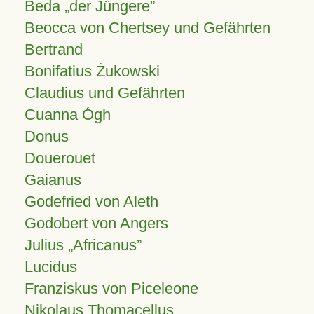
Beda „der Jüngere”
Beocca von Chertsey und Gefährten
Bertrand
Bonifatius Żukowski
Claudius und Gefährten
Cuanna Ógh
Donus
Douerouet
Gaianus
Godefried von Aleth
Godobert von Angers
Julius
Africanus
Lucidus
Franziskus von Piceleone
Nikolaus Thomacellus