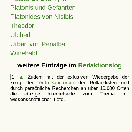
Platonis und Gefährten
Platonides von Nisibis
Theodor
Ulched
Urban von Peñalba
Winebald
weitere Einträge im
Redaktionslog
1
▲
Zudem mit der exlusiven Wiedergabe der
kompletten
Acta Sanctorum
der Bollandisten und
durch persönliche Recherchen an über 10.000 Orten
die einzige Internetseite zum Thema mit
wissenschaftlicher Tiefe.