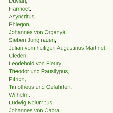
Duvian
,
Harmoët
,
Asyncritus
,
Phlegon
,
Johannes von Organyà
,
Sieben Jungfrauen
,
Julian vom heiligen Augustinus Martinet
,
Cléden
,
Leodebold von Fleury
,
Theodor und Pausilypus
,
Pitrion
,
Timotheus und Gefährten
,
Wilhelm
,
Ludwig Kolumbus
,
Johannes von Cabra
,