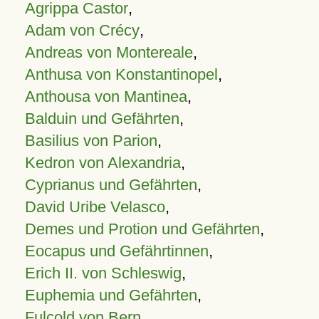
Agrippa Castor
,
Adam von Crécy
,
Andreas von Montereale
,
Anthusa von Konstantinopel
,
Anthousa von Mantinea
,
Balduin und Gefährten
,
Basilius von Parion
,
Kedron von Alexandria
,
Cyprianus und Gefährten
,
David Uribe Velasco
,
Demes und Protion und Gefährten
,
Eocapus und Gefährtinnen
,
Erich II. von Schleswig
,
Euphemia und Gefährten
,
Fulcold von Bern
,