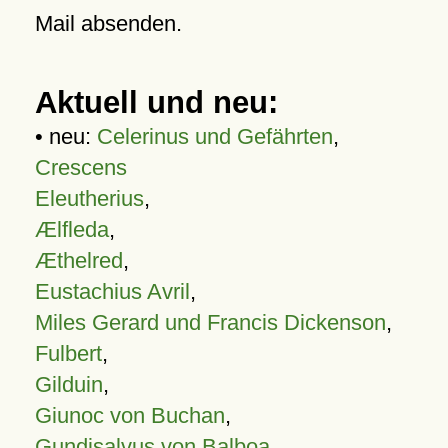
Mail absenden.
Aktuell und neu:
• neu:
Celerinus und Gefährten
,
Crescens
Eleutherius
,
Ælfleda
,
Æthelred
,
Eustachius Avril
,
Miles Gerard und Francis Dickenson
,
Fulbert
,
Gilduin
,
Giunoc von Buchan
,
Gundisalvus von Balboa
,