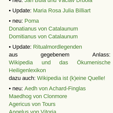
• neu:
Jan Bula und Václav Drbola
• Update:
Maria Rosa Julia Billiart
• neu:
Poma
Donatianus von Catalaunum
Domitianus von Catalaunum
• Update:
Ritualmordlegenden
aus gegebenem Anlass:
Wikipedia und das Ökumenische
Heiligenlexikon
dazu auch:
Wikipedia ist (k)eine Quelle!
• neu:
Aedh von Achard-Finglas
Maedhog von Clonmore
Agericus von Tours
Angelus von Vitoria