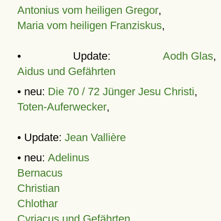
Antonius vom heiligen Gregor
,
Maria vom heiligen Franziskus
,
• Update:
Aodh Glas
,
Aidus und Gefährten
• neu:
Die 70 / 72 Jünger Jesu Christi
,
Toten-Auferwecker
,
• Update:
Jean Vallière
• neu:
Adelinus
Bernacus
Christian
Chlothar
Cyriacus und Gefährten