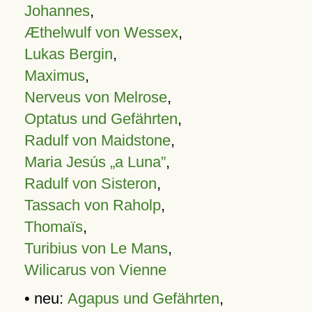
Johannes
,
Æthelwulf von Wessex
,
Lukas Bergin
,
Maximus
,
Nerveus von Melrose
,
Optatus und Gefährten
,
Radulf von Maidstone
,
Maria Jesús „a Luna”
,
Radulf von Sisteron
,
Tassach von Raholp
,
Thomaïs
,
Turibius von Le Mans
,
Wilicarus von Vienne
• neu:
Agapus und Gefährten
,