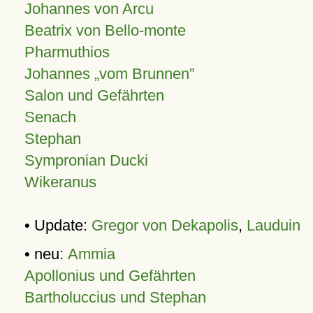
Johannes von Arcu
Beatrix von Bello-monte
Pharmuthios
Johannes
vom Brunnen
Salon und Gefährten
Senach
Stephan
Sympronian Ducki
Wikeranus
• Update:
Gregor von Dekapolis
,
Lauduin
• neu:
Ammia
Apollonius und Gefährten
Bartholuccius und Stephan