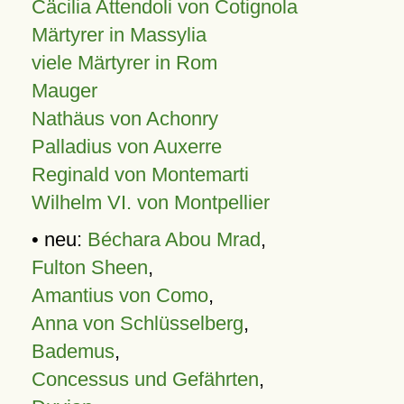
Cäcilia Attendoli von Cotignola
Märtyrer in Massylia
viele Märtyrer in Rom
Mauger
Nathäus von Achonry
Palladius von Auxerre
Reginald von Montemarti
Wilhelm VI. von Montpellier
• neu:
Béchara Abou Mrad
,
Fulton Sheen
,
Amantius von Como
,
Anna von Schlüsselberg
,
Bademus
,
Concessus und Gefährten
,