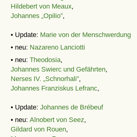
Hildebert von Meaux
,
Johannes „Opilio”
,
• Update:
Marie von der Menschwerdung
• neu:
Nazareno Lanciotti
• neu:
Theodosia
,
Johannes Swierc und Gefährten
,
Nerses IV. „Schnorhali”
,
Johannes Franziskus Lefranc
,
• Update:
Johannes de Brébeuf
• neu:
Alnobert von Seez
,
Gildard von Rouen
,