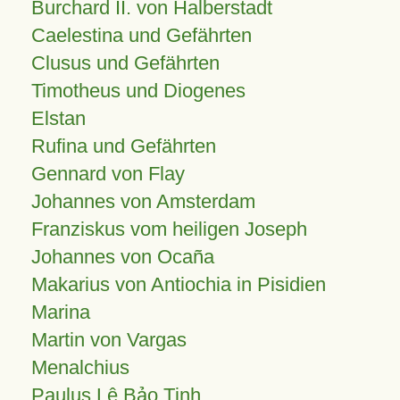
Burchard II. von Halberstadt
Caelestina und Gefährten
Clusus und Gefährten
Timotheus und Diogenes
Elstan
Rufina und Gefährten
Gennard von Flay
Johannes von Amsterdam
Franziskus vom heiligen Joseph
Johannes von Ocaña
Makarius von Antiochia in Pisidien
Marina
Martin von Vargas
Menalchius
Paulus Lê Bảo Tịnh