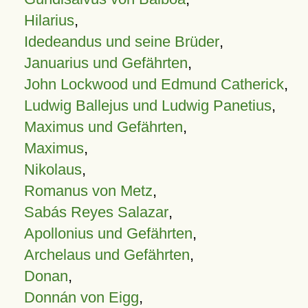
Hilarius
,
Idedeandus und seine Brüder
,
Januarius und Gefährten
,
John Lockwood und Edmund Catherick
,
Ludwig Ballejus und Ludwig Panetius
,
Maximus und Gefährten
,
Maximus
,
Nikolaus
,
Romanus von Metz
,
Sabás Reyes Salazar
,
Apollonius und Gefährten
,
Archelaus und Gefährten
,
Donan
,
Donnán von Eigg
,