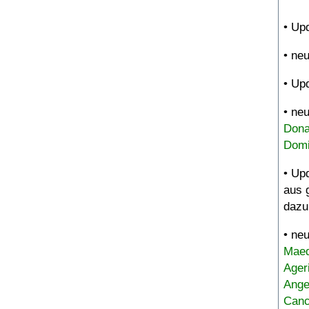
• Up
• ne
• Up
• ne
Dona
Domi
• Up
aus 
dazu
• ne
Maed
Ager
Ange
Canc