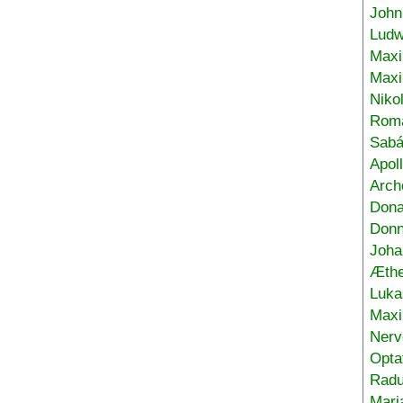
John
Ludw
Maxi
Max
Niko
Roma
Sabá
Apol
Arch
Don
Donn
Joha
Æthe
Luka
Max
Nerv
Opta
Radu
Mari