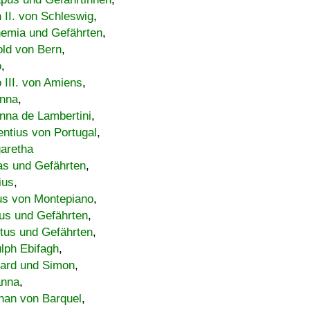
h II. von Schleswig
,
emia und Gefährten
,
old von Bern
,
o
,
 III. von Amiens
,
nna
,
nna de Lambertini
,
entius von Portugal
,
aretha
s und Gefährten
,
ius
,
us von Montepiano
,
us und Gefährten
,
tus und Gefährten
,
lph Ebifagh
,
ard und Simon
,
anna
,
han von Barquel
,