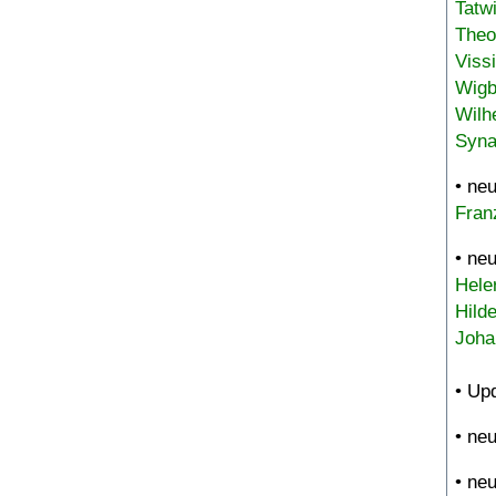
Tatw
Theo
Viss
Wigb
Wilh
Syna
• ne
Fran
• ne
Hele
Hild
Joha
• Up
• ne
• ne