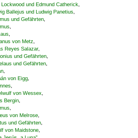
 Lockwood und Edmund Catherick
,
ig Ballejus und Ludwig Panetius
,
mus und Gefährten
,
imus
,
laus
,
nus von Metz
,
s Reyes Salazar
,
lonius und Gefährten
,
elaus und Gefährten
,
an
,
án von Eigg
,
nnes
,
lwulf von Wessex
,
s Bergin
,
imus
,
eus von Melrose
,
tus und Gefährten
,
lf von Maidstone
,
a Jesús „a Luna”
,