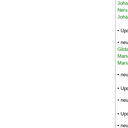
Joha
Ners
Joha
• Up
• ne
Gild
Manv
Mari
• ne
• Up
• ne
• Up
• ne