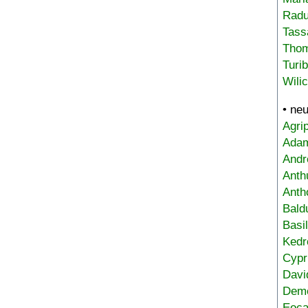
Radu
Tass
Tho
Turi
Wili
• ne
Agri
Adam
Andr
Anth
Anth
Bald
Basi
Kedr
Cypr
Davi
Deme
Eoca