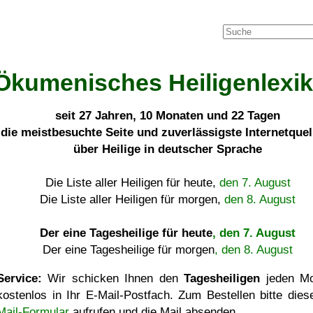
Ökumenisches Heiligenlexi
seit
27 Jahren, 10 Monaten und 22 Tagen
die meistbesuchte Seite und zuverlässigste Internetque
über Heilige in deutscher Sprache
Die Liste aller Heiligen für heute,
den 7. August
Die Liste aller Heiligen für morgen,
den 8. August
Der eine Tagesheilige für heute
, den 7. August
Der eine Tagesheilige für morgen
, den 8. August
Service:
Wir schicken Ihnen den
Tagesheiligen
jeden Mo
kostenlos in Ihr E-Mail-Postfach. Zum Bestellen bitte die
Mail-Formular
aufrufen und die Mail absenden.