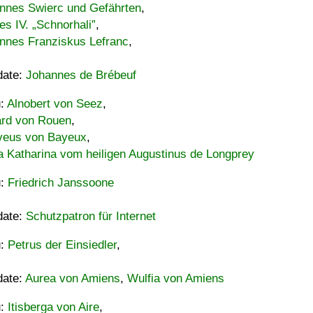
nnes Swierc und Gefährten
,
es IV. „Schnorhali”
,
nnes Franziskus Lefranc
,
date:
Johannes de Brébeuf
u:
Alnobert von Seez
,
ard von Rouen
,
eus von Bayeux
,
a Katharina vom heiligen Augustinus de Longprey
u:
Friedrich Janssoone
date:
Schutzpatron für Internet
u:
Petrus der Einsiedler
,
date:
Aurea von Amiens
,
Wulfia von Amiens
u:
Itisberga von Aire
,