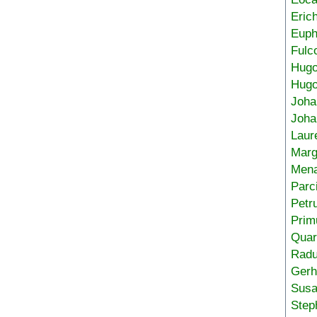
Eric
Euph
Fulc
Hug
Hugo
Joha
Joha
Laur
Marg
Mena
Parc
Petr
Prim
Quar
Radu
Gerh
Sus
Step