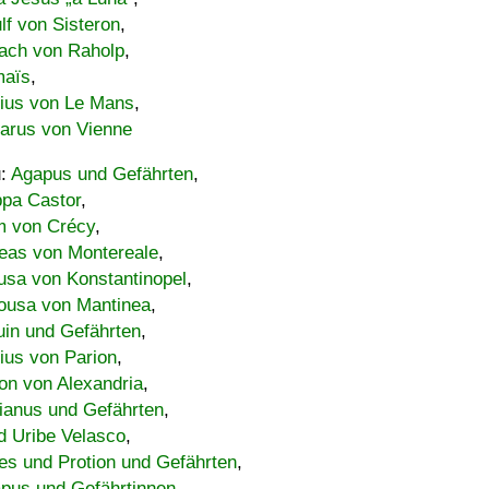
lf von Sisteron
,
ach von Raholp
,
maïs
,
bius von Le Mans
,
carus von Vienne
u:
Agapus und Gefährten
,
ppa Castor
,
 von Crécy
,
eas von Montereale
,
usa von Konstantinopel
,
ousa von Mantinea
,
uin und Gefährten
,
lius von Parion
,
on von Alexandria
,
ianus und Gefährten
,
d Uribe Velasco
,
s und Protion und Gefährten
,
pus und Gefährtinnen
,