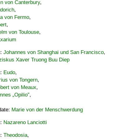
in von Canterbury
,
dorich
,
ia von Fermo
,
ert
,
elm von Toulouse
,
xarium
u:
Johannes von Shanghai und San Francisco
,
ziskus Xaver Truong Buu Diep
u:
Eudo
,
rius von Tongern
,
ebert von Meaux
,
nnes „Opilio”
,
date:
Marie von der Menschwerdung
u:
Nazareno Lanciotti
u:
Theodosia
,