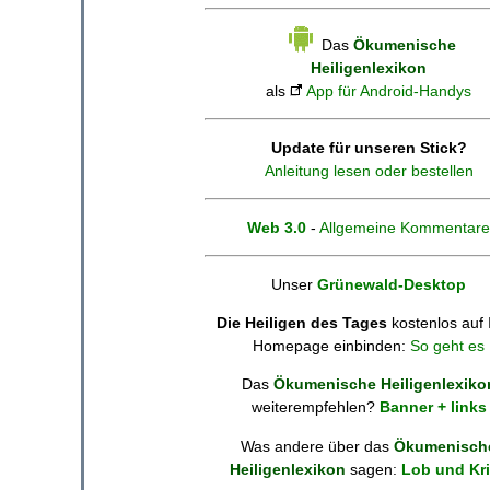
Das
Ökumenische
Heiligenlexikon
als
App für Android-Handys
Update für unseren Stick?
Anleitung lesen oder bestellen
Web 3.0
-
Allgemeine Kommentare
Unser
Grünewald-Desktop
Die Heiligen des Tages
kostenlos auf 
Homepage einbinden:
So geht es
Das
Ökumenische Heiligenlexiko
weiterempfehlen?
Banner + links
Was andere über das
Ökumenisch
Heiligenlexikon
sagen:
Lob und Kri