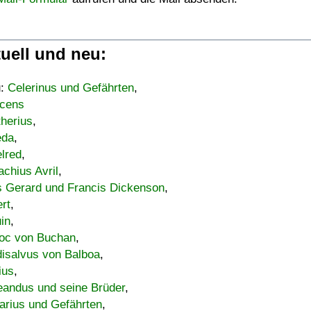
uell und neu:
u:
Celerinus und Gefährten
,
cens
therius
,
eda
,
lred
,
achius Avril
,
s Gerard und Francis Dickenson
,
ert
,
uin
,
oc von Buchan
,
isalvus von Balboa
,
ius
,
eandus und seine Brüder
,
arius und Gefährten
,