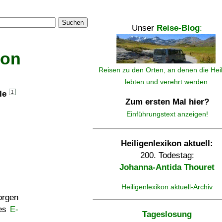
Suchen
Unser
Reise-Blog
:
kon
Reisen zu den Orten, an denen die Hei
lebten und verehrt werden.
lle
1
Zum ersten Mal hier?
Einführungstext anzeigen!
Heiligenlexikon aktuell:
200. Todestag:
Johanna-Antida Thouret
Heiligenlexikon aktuell-Archiv
rgen
ses
E-
Tageslosung