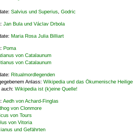
date:
Salvius und Superius
,
Godric
u:
Jan Bula und Václav Drbola
date:
Maria Rosa Julia Billiart
u:
Poma
tianus von Catalaunum
tianus von Catalaunum
date:
Ritualmordlegenden
gegebenem Anlass:
Wikipedia und das Ökumenische Heilige
 auch:
Wikipedia ist (k)eine Quelle!
u:
Aedh von Achard-Finglas
hog von Clonmore
icus von Tours
lus von Vitoria
ianus und Gefährten