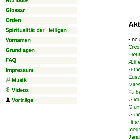
Attribute
Glossar
Orden
Akt
Spiritualität der Heiligen
• ne
Vornamen
Cres
Grundlagen
Eleu
FAQ
Ælfl
Æthe
Impressum
Eust
Musik
Mile
Videos
Fulb
Gild
Vorträge
Giun
Gund
Hilar
Ided
Janu