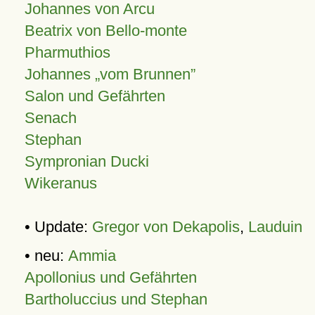
Johannes von Arcu
Beatrix von Bello-monte
Pharmuthios
Johannes
vom Brunnen
Salon und Gefährten
Senach
Stephan
Sympronian Ducki
Wikeranus
• Update:
Gregor von Dekapolis
,
Lauduin
• neu:
Ammia
Apollonius und Gefährten
Bartholuccius und Stephan