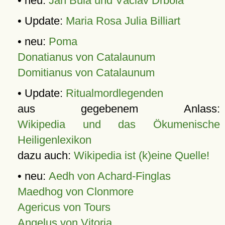
• neu:
Jan Bula und Václav Drbola
• Update:
Maria Rosa Julia Billiart
• neu:
Poma
Donatianus von Catalaunum
Domitianus von Catalaunum
• Update:
Ritualmordlegenden
aus gegebenem Anlass:
Wikipedia und das Ökumenische
Heiligenlexikon
dazu auch:
Wikipedia ist (k)eine Quelle!
• neu:
Aedh von Achard-Finglas
Maedhog von Clonmore
Agericus von Tours
Angelus von Vitoria