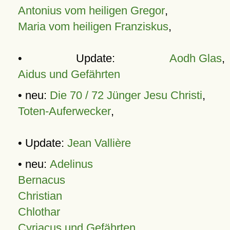
Antonius vom heiligen Gregor
,
Maria vom heiligen Franziskus
,
• Update:
Aodh Glas
,
Aidus und Gefährten
• neu:
Die 70 / 72 Jünger Jesu Christi
,
Toten-Auferwecker
,
• Update:
Jean Vallière
• neu:
Adelinus
Bernacus
Christian
Chlothar
Cyriacus und Gefährten