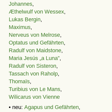
Johannes
,
Æthelwulf von Wessex
,
Lukas Bergin
,
Maximus
,
Nerveus von Melrose
,
Optatus und Gefährten
,
Radulf von Maidstone
,
Maria Jesús „a Luna”
,
Radulf von Sisteron
,
Tassach von Raholp
,
Thomaïs
,
Turibius von Le Mans
,
Wilicarus von Vienne
• neu:
Agapus und Gefährten
,