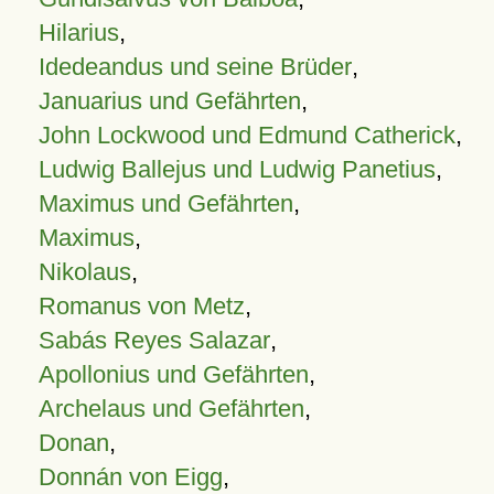
Hilarius
,
Idedeandus und seine Brüder
,
Januarius und Gefährten
,
John Lockwood und Edmund Catherick
,
Ludwig Ballejus und Ludwig Panetius
,
Maximus und Gefährten
,
Maximus
,
Nikolaus
,
Romanus von Metz
,
Sabás Reyes Salazar
,
Apollonius und Gefährten
,
Archelaus und Gefährten
,
Donan
,
Donnán von Eigg
,