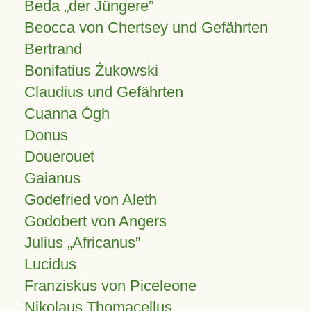
Beda „der Jüngere”
Beocca von Chertsey und Gefährten
Bertrand
Bonifatius Żukowski
Claudius und Gefährten
Cuanna Ógh
Donus
Douerouet
Gaianus
Godefried von Aleth
Godobert von Angers
Julius
Africanus
Lucidus
Franziskus von Piceleone
Nikolaus Thomacellus