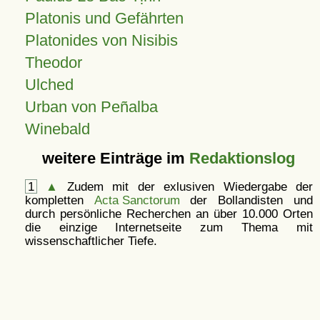
Platonis und Gefährten
Platonides von Nisibis
Theodor
Ulched
Urban von Peñalba
Winebald
weitere Einträge im
Redaktionslog
1
▲
Zudem mit der exlusiven Wiedergabe der
kompletten
Acta Sanctorum
der Bollandisten und
durch persönliche Recherchen an über 10.000 Orten
die einzige Internetseite zum Thema mit
wissenschaftlicher Tiefe.