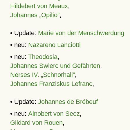
Hildebert von Meaux
,
Johannes „Opilio”
,
• Update:
Marie von der Menschwerdung
• neu:
Nazareno Lanciotti
• neu:
Theodosia
,
Johannes Swierc und Gefährten
,
Nerses IV. „Schnorhali”
,
Johannes Franziskus Lefranc
,
• Update:
Johannes de Brébeuf
• neu:
Alnobert von Seez
,
Gildard von Rouen
,