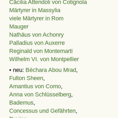
Cäcilia Attendoli von Cotignola
Märtyrer in Massylia
viele Märtyrer in Rom
Mauger
Nathäus von Achonry
Palladius von Auxerre
Reginald von Montemarti
Wilhelm VI. von Montpellier
• neu:
Béchara Abou Mrad
,
Fulton Sheen
,
Amantius von Como
,
Anna von Schlüsselberg
,
Bademus
,
Concessus und Gefährten
,