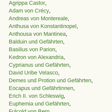
Agrippa Castor
,
Adam von Crécy
,
Andreas von Montereale
,
Anthusa von Konstantinopel
,
Anthousa von Mantinea
,
Balduin und Gefährten
,
Basilius von Parion
,
Kedron von Alexandria
,
Cyprianus und Gefährten
,
David Uribe Velasco
,
Demes und Protion und Gefährten
,
Eocapus und Gefährtinnen
,
Erich II. von Schleswig
,
Euphemia und Gefährten
,
Fulcold von Bern
,