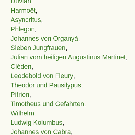
Duvian
,
Harmoët
,
Asyncritus
,
Phlegon
,
Johannes von Organyà
,
Sieben Jungfrauen
,
Julian vom heiligen Augustinus Martinet
,
Cléden
,
Leodebold von Fleury
,
Theodor und Pausilypus
,
Pitrion
,
Timotheus und Gefährten
,
Wilhelm
,
Ludwig Kolumbus
,
Johannes von Cabra
,