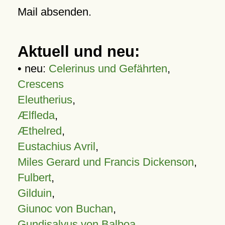
Mail absenden.
Aktuell und neu:
• neu:
Celerinus und Gefährten
,
Crescens
Eleutherius
,
Ælfleda
,
Æthelred
,
Eustachius Avril
,
Miles Gerard und Francis Dickenson
,
Fulbert
,
Gilduin
,
Giunoc von Buchan
,
Gundisalvus von Balboa
,