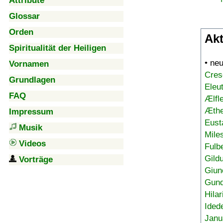
Attribute
Glossar
Orden
Akt
Spiritualität der Heiligen
• ne
Vornamen
Cres
Grundlagen
Eleu
FAQ
Ælfl
Æthe
Impressum
Eust
Musik
Mile
Videos
Fulb
Gild
Vorträge
Giun
Gund
Hilar
Ided
Janu