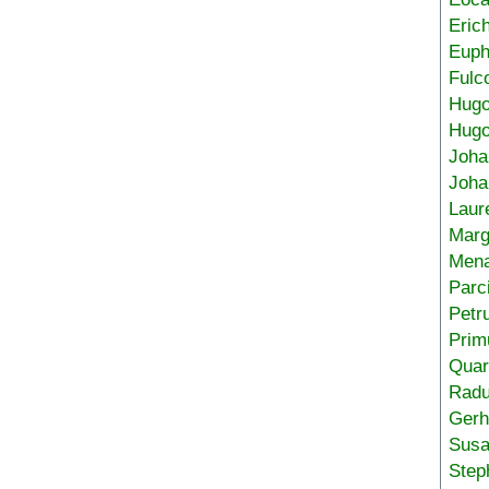
Eric
Euph
Fulc
Hug
Hugo
Joha
Joha
Laur
Marg
Mena
Parc
Petr
Prim
Quar
Radu
Gerh
Sus
Step