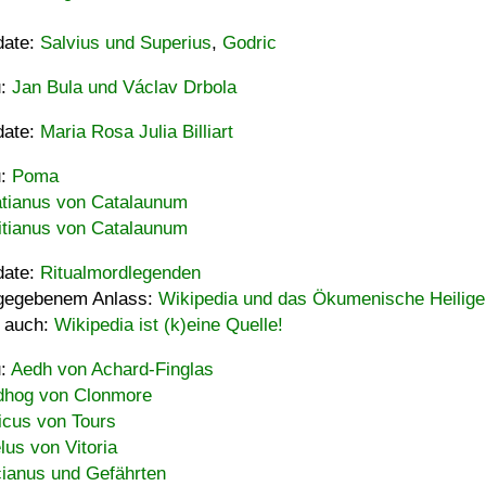
date:
Salvius und Superius
,
Godric
u:
Jan Bula und Václav Drbola
date:
Maria Rosa Julia Billiart
u:
Poma
tianus von Catalaunum
tianus von Catalaunum
date:
Ritualmordlegenden
gegebenem Anlass:
Wikipedia und das Ökumenische Heilige
 auch:
Wikipedia ist (k)eine Quelle!
u:
Aedh von Achard-Finglas
hog von Clonmore
icus von Tours
lus von Vitoria
ianus und Gefährten