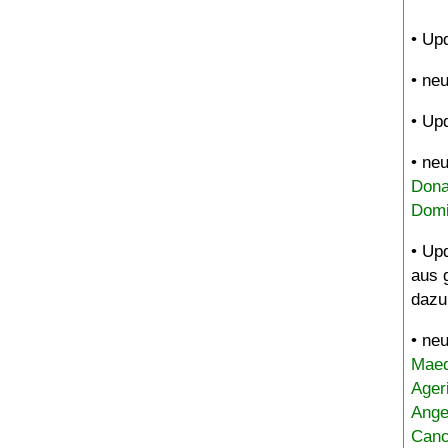
• Up
• ne
• Up
• ne
Dona
Domi
• Up
aus 
dazu
• ne
Maed
Ager
Ange
Canc