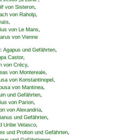
lf von Sisteron
,
ach von Raholp
,
maïs
,
bius von Le Mans
,
carus von Vienne
u:
Agapus und Gefährten
,
ppa Castor
,
 von Crécy
,
eas von Montereale
,
usa von Konstantinopel
,
ousa von Mantinea
,
uin und Gefährten
,
lius von Parion
,
on von Alexandria
,
ianus und Gefährten
,
d Uribe Velasco
,
s und Protion und Gefährten
,
pus und Gefährtinnen
,