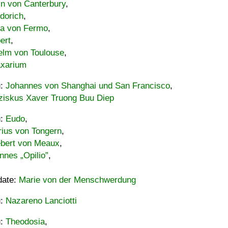
in von Canterbury
,
dorich
,
ia von Fermo
,
ert
,
elm von Toulouse
,
xarium
u:
Johannes von Shanghai und San Francisco
,
ziskus Xaver Truong Buu Diep
u:
Eudo
,
rius von Tongern
,
ebert von Meaux
,
nnes „Opilio”
,
date:
Marie von der Menschwerdung
u:
Nazareno Lanciotti
u:
Theodosia
,