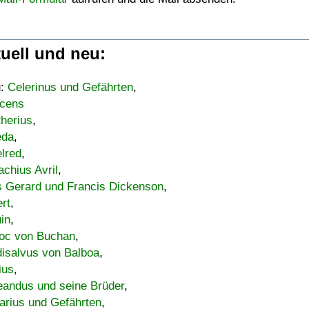
uell und neu:
u:
Celerinus und Gefährten
,
cens
therius
,
eda
,
lred
,
achius Avril
,
s Gerard und Francis Dickenson
,
ert
,
uin
,
oc von Buchan
,
isalvus von Balboa
,
ius
,
eandus und seine Brüder
,
arius und Gefährten
,