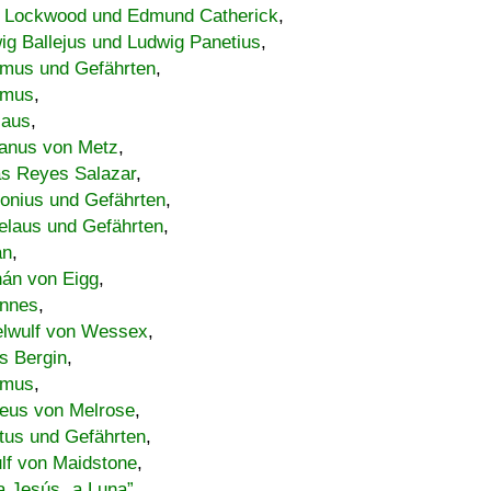
 Lockwood und Edmund Catherick
,
ig Ballejus und Ludwig Panetius
,
mus und Gefährten
,
imus
,
laus
,
nus von Metz
,
s Reyes Salazar
,
lonius und Gefährten
,
elaus und Gefährten
,
an
,
án von Eigg
,
nnes
,
lwulf von Wessex
,
s Bergin
,
imus
,
eus von Melrose
,
tus und Gefährten
,
lf von Maidstone
,
a Jesús „a Luna”
,