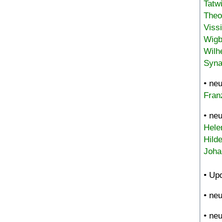
Tatw
Theo
Viss
Wigb
Wilh
Syna
• ne
Fran
• ne
Hele
Hild
Joha
• Up
• ne
• ne