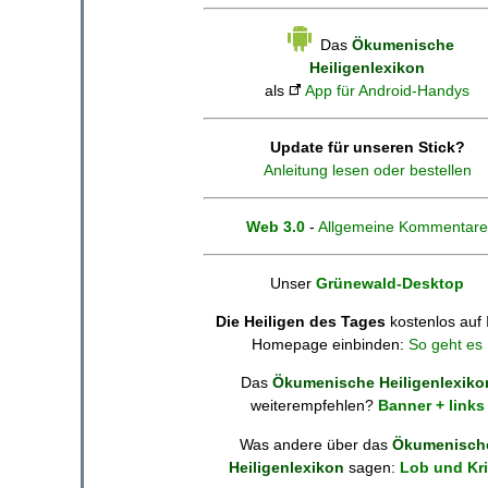
Das
Ökumenische
Heiligenlexikon
als
App für Android-Handys
Update für unseren Stick?
Anleitung lesen oder bestellen
Web 3.0
-
Allgemeine Kommentare
Unser
Grünewald-Desktop
Die Heiligen des Tages
kostenlos auf 
Homepage einbinden:
So geht es
Das
Ökumenische Heiligenlexiko
weiterempfehlen?
Banner + links
Was andere über das
Ökumenisch
Heiligenlexikon
sagen:
Lob und Kri