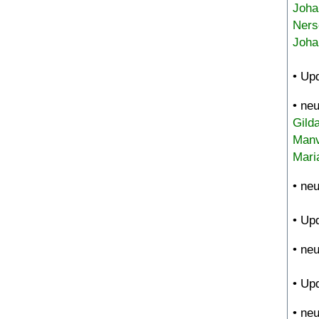
Joha
Ners
Joha
• Up
• ne
Gild
Manv
Mari
• ne
• Up
• ne
• Up
• ne