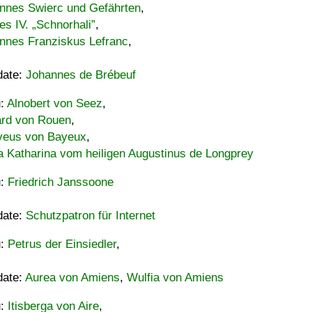
nnes Swierc und Gefährten
,
es IV. „Schnorhali”
,
nnes Franziskus Lefranc
,
date:
Johannes de Brébeuf
u:
Alnobert von Seez
,
ard von Rouen
,
eus von Bayeux
,
a Katharina vom heiligen Augustinus de Longprey
u:
Friedrich Janssoone
date:
Schutzpatron für Internet
u:
Petrus der Einsiedler
,
date:
Aurea von Amiens
,
Wulfia von Amiens
u:
Itisberga von Aire
,