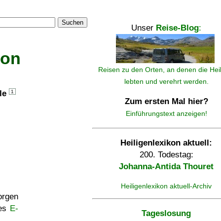
Suchen
Unser
Reise-Blog
:
kon
Reisen zu den Orten, an denen die Hei
lebten und verehrt werden.
lle
1
Zum ersten Mal hier?
Einführungstext anzeigen!
Heiligenlexikon aktuell:
200. Todestag:
Johanna-Antida Thouret
Heiligenlexikon aktuell-Archiv
rgen
ses
E-
Tageslosung