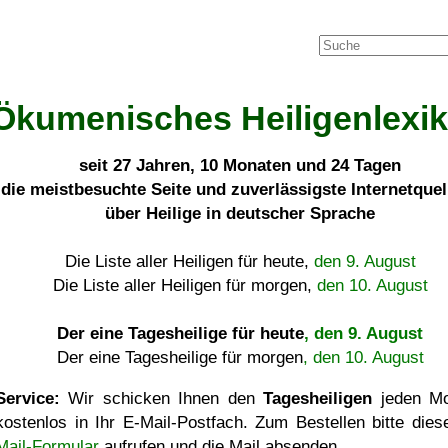
Ökumenisches Heiligenlexi
seit
27 Jahren, 10 Monaten und 24 Tagen
die meistbesuchte Seite und zuverlässigste Internetque
über Heilige in deutscher Sprache
Die Liste aller Heiligen für heute,
den 9. August
Die Liste aller Heiligen für morgen,
den 10. August
Der eine Tagesheilige für heute
, den 9. August
Der eine Tagesheilige für morgen
, den 10. August
Service:
Wir schicken Ihnen den
Tagesheiligen
jeden Mo
kostenlos in Ihr E-Mail-Postfach. Zum Bestellen bitte die
Mail-Formular
aufrufen und die Mail absenden.