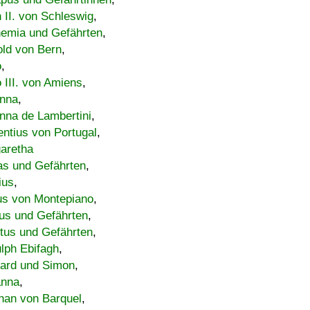
h II. von Schleswig
,
emia und Gefährten
,
old von Bern
,
o
,
 III. von Amiens
,
nna
,
nna de Lambertini
,
entius von Portugal
,
aretha
s und Gefährten
,
ius
,
us von Montepiano
,
us und Gefährten
,
tus und Gefährten
,
lph Ebifagh
,
ard und Simon
,
anna
,
han von Barquel
,