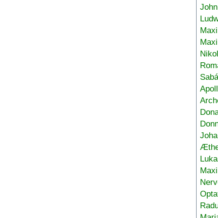
John
Ludw
Maxi
Max
Niko
Roma
Sabá
Apol
Arch
Don
Donn
Joha
Æthe
Luka
Max
Nerv
Opta
Radu
Mari