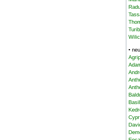
Radu
Tass
Tho
Turi
Wili
• ne
Agri
Adam
Andr
Anth
Anth
Bald
Basi
Kedr
Cypr
Davi
Deme
Eoca