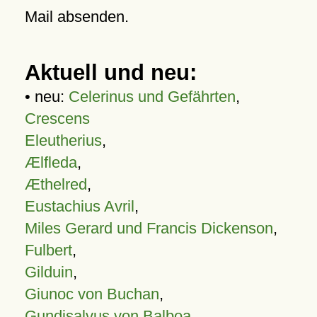
Mail absenden.
Aktuell und neu:
• neu:
Celerinus und Gefährten
,
Crescens
Eleutherius
,
Ælfleda
,
Æthelred
,
Eustachius Avril
,
Miles Gerard und Francis Dickenson
,
Fulbert
,
Gilduin
,
Giunoc von Buchan
,
Gundisalvus von Balboa
,