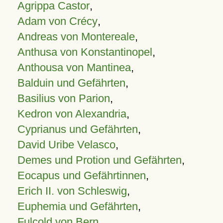
Agrippa Castor
,
Adam von Crécy
,
Andreas von Montereale
,
Anthusa von Konstantinopel
,
Anthousa von Mantinea
,
Balduin und Gefährten
,
Basilius von Parion
,
Kedron von Alexandria
,
Cyprianus und Gefährten
,
David Uribe Velasco
,
Demes und Protion und Gefährten
,
Eocapus und Gefährtinnen
,
Erich II. von Schleswig
,
Euphemia und Gefährten
,
Fulcold von Bern
,