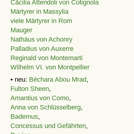
Cäcilia Attendoli von Cotignola
Märtyrer in Massylia
viele Märtyrer in Rom
Mauger
Nathäus von Achonry
Palladius von Auxerre
Reginald von Montemarti
Wilhelm VI. von Montpellier
• neu:
Béchara Abou Mrad
,
Fulton Sheen
,
Amantius von Como
,
Anna von Schlüsselberg
,
Bademus
,
Concessus und Gefährten
,