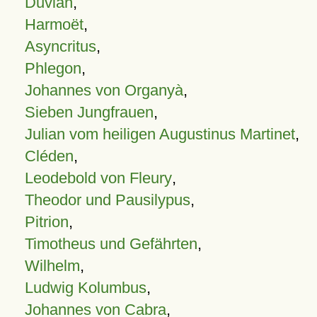
Duvian
,
Harmoët
,
Asyncritus
,
Phlegon
,
Johannes von Organyà
,
Sieben Jungfrauen
,
Julian vom heiligen Augustinus Martinet
,
Cléden
,
Leodebold von Fleury
,
Theodor und Pausilypus
,
Pitrion
,
Timotheus und Gefährten
,
Wilhelm
,
Ludwig Kolumbus
,
Johannes von Cabra
,