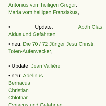
Antonius vom heiligen Gregor
,
Maria vom heiligen Franziskus
,
• Update:
Aodh Glas
,
Aidus und Gefährten
• neu:
Die 70 / 72 Jünger Jesu Christi
,
Toten-Auferwecker
,
• Update:
Jean Vallière
• neu:
Adelinus
Bernacus
Christian
Chlothar
Cyriacus und Gefährten