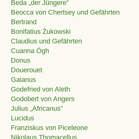
Beda „der Jüngere”
Beocca von Chertsey und Gefährten
Bertrand
Bonifatius Żukowski
Claudius und Gefährten
Cuanna Ógh
Donus
Douerouet
Gaianus
Godefried von Aleth
Godobert von Angers
Julius
Africanus
Lucidus
Franziskus von Piceleone
Nikolaus Thomacellus