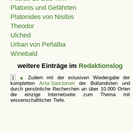
Platonis und Gefährten
Platonides von Nisibis
Theodor
Ulched
Urban von Peñalba
Winebald
weitere Einträge im
Redaktionslog
1
▲
Zudem mit der exlusiven Wiedergabe der
kompletten
Acta Sanctorum
der Bollandisten und
durch persönliche Recherchen an über 10.000 Orten
die einzige Internetseite zum Thema mit
wissenschaftlicher Tiefe.