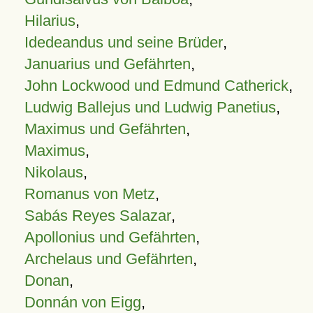
Hilarius
,
Idedeandus und seine Brüder
,
Januarius und Gefährten
,
John Lockwood und Edmund Catherick
,
Ludwig Ballejus und Ludwig Panetius
,
Maximus und Gefährten
,
Maximus
,
Nikolaus
,
Romanus von Metz
,
Sabás Reyes Salazar
,
Apollonius und Gefährten
,
Archelaus und Gefährten
,
Donan
,
Donnán von Eigg
,