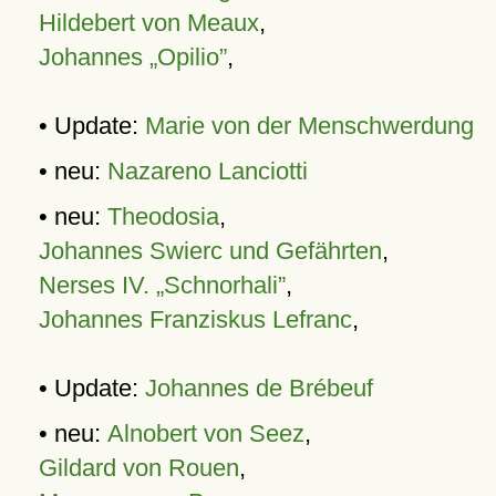
Hildebert von Meaux
,
Johannes „Opilio”
,
• Update:
Marie von der Menschwerdung
• neu:
Nazareno Lanciotti
• neu:
Theodosia
,
Johannes Swierc und Gefährten
,
Nerses IV. „Schnorhali”
,
Johannes Franziskus Lefranc
,
• Update:
Johannes de Brébeuf
• neu:
Alnobert von Seez
,
Gildard von Rouen
,