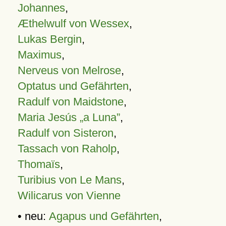
Johannes
,
Æthelwulf von Wessex
,
Lukas Bergin
,
Maximus
,
Nerveus von Melrose
,
Optatus und Gefährten
,
Radulf von Maidstone
,
Maria Jesús „a Luna”
,
Radulf von Sisteron
,
Tassach von Raholp
,
Thomaïs
,
Turibius von Le Mans
,
Wilicarus von Vienne
• neu:
Agapus und Gefährten
,