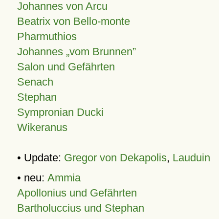
Johannes von Arcu
Beatrix von Bello-monte
Pharmuthios
Johannes
vom Brunnen
Salon und Gefährten
Senach
Stephan
Sympronian Ducki
Wikeranus
• Update:
Gregor von Dekapolis
,
Lauduin
• neu:
Ammia
Apollonius und Gefährten
Bartholuccius und Stephan