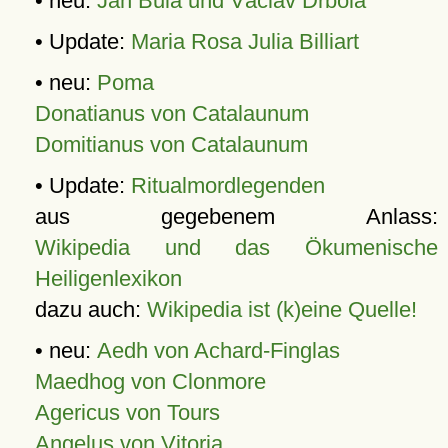
• neu:
Jan Bula und Václav Drbola
• Update:
Maria Rosa Julia Billiart
• neu:
Poma
Donatianus von Catalaunum
Domitianus von Catalaunum
• Update:
Ritualmordlegenden
aus gegebenem Anlass:
Wikipedia und das Ökumenische
Heiligenlexikon
dazu auch:
Wikipedia ist (k)eine Quelle!
• neu:
Aedh von Achard-Finglas
Maedhog von Clonmore
Agericus von Tours
Angelus von Vitoria