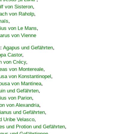
lf von Sisteron
,
ach von Raholp
,
maïs
,
bius von Le Mans
,
carus von Vienne
u:
Agapus und Gefährten
,
ppa Castor
,
 von Crécy
,
eas von Montereale
,
usa von Konstantinopel
,
ousa von Mantinea
,
uin und Gefährten
,
lius von Parion
,
on von Alexandria
,
ianus und Gefährten
,
d Uribe Velasco
,
s und Protion und Gefährten
,
pus und Gefährtinnen
,