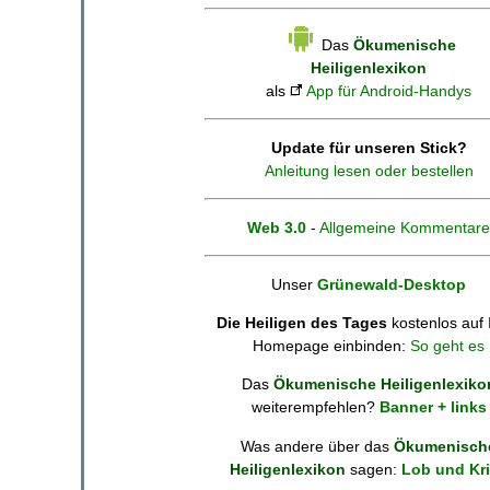
Das
Ökumenische
Heiligenlexikon
als
App für Android-Handys
Update für unseren Stick?
Anleitung lesen oder bestellen
Web 3.0
-
Allgemeine Kommentare
Unser
Grünewald-Desktop
Die Heiligen des Tages
kostenlos auf 
Homepage einbinden:
So geht es
Das
Ökumenische Heiligenlexiko
weiterempfehlen?
Banner + links
Was andere über das
Ökumenisch
Heiligenlexikon
sagen:
Lob und Kri