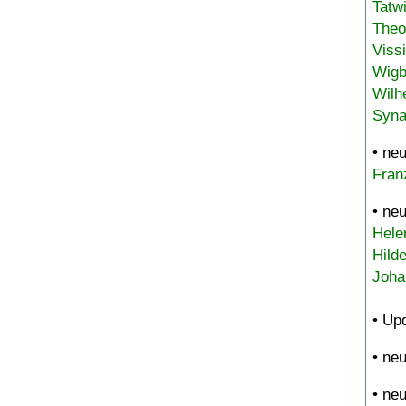
Tatw
Theo
Viss
Wigb
Wilh
Syna
• ne
Fran
• ne
Hele
Hild
Joha
• Up
• ne
• ne