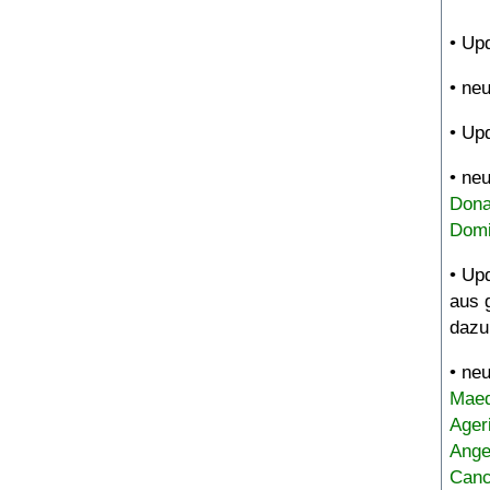
• Up
• ne
• Up
• ne
Dona
Domi
• Up
aus 
dazu
• ne
Maed
Ager
Ange
Canc