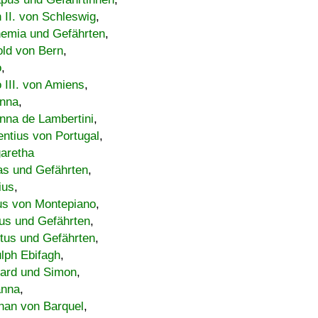
h II. von Schleswig
,
emia und Gefährten
,
old von Bern
,
o
,
 III. von Amiens
,
nna
,
nna de Lambertini
,
entius von Portugal
,
aretha
s und Gefährten
,
ius
,
us von Montepiano
,
us und Gefährten
,
tus und Gefährten
,
lph Ebifagh
,
ard und Simon
,
anna
,
han von Barquel
,