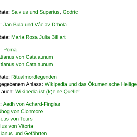
date:
Salvius und Superius
,
Godric
u:
Jan Bula und Václav Drbola
date:
Maria Rosa Julia Billiart
u:
Poma
tianus von Catalaunum
tianus von Catalaunum
date:
Ritualmordlegenden
gegebenem Anlass:
Wikipedia und das Ökumenische Heilige
 auch:
Wikipedia ist (k)eine Quelle!
u:
Aedh von Achard-Finglas
hog von Clonmore
icus von Tours
lus von Vitoria
ianus und Gefährten