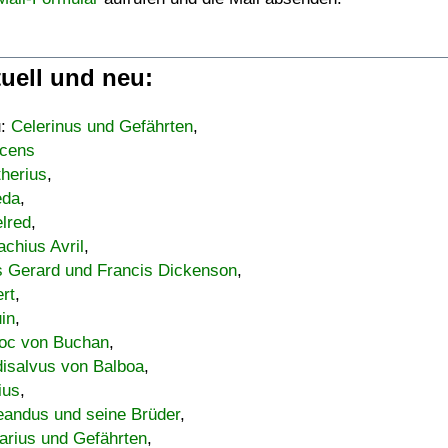
uell und neu:
u:
Celerinus und Gefährten
,
cens
therius
,
eda
,
lred
,
achius Avril
,
s Gerard und Francis Dickenson
,
ert
,
uin
,
oc von Buchan
,
isalvus von Balboa
,
ius
,
eandus und seine Brüder
,
arius und Gefährten
,