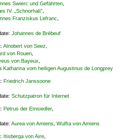
nnes Swierc und Gefährten
,
es IV. „Schnorhali”
,
nnes Franziskus Lefranc
,
date:
Johannes de Brébeuf
u:
Alnobert von Seez
,
ard von Rouen
,
eus von Bayeux
,
a Katharina vom heiligen Augustinus de Longprey
u:
Friedrich Janssoone
date:
Schutzpatron für Internet
u:
Petrus der Einsiedler
,
date:
Aurea von Amiens
,
Wulfia von Amiens
u:
Itisberga von Aire
,