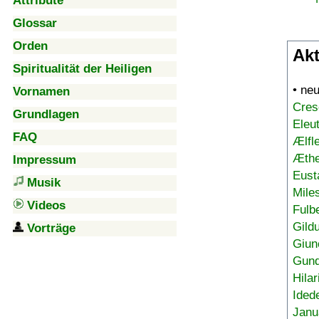
Attribute
Glossar
Orden
Akt
Spiritualität der Heiligen
• ne
Vornamen
Cres
Grundlagen
Eleu
FAQ
Ælfl
Æthe
Impressum
Eust
Musik
Mile
Videos
Fulb
Gild
Vorträge
Giun
Gund
Hilar
Ided
Janu