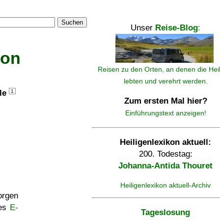
Suchen
Unser
Reise-Blog
:
kon
Reisen zu den Orten, an denen die Hei
lebten und verehrt werden.
lle
1
Zum ersten Mal hier?
Einführungstext anzeigen!
Heiligenlexikon aktuell:
200. Todestag:
Johanna-Antida Thouret
Heiligenlexikon aktuell-Archiv
rgen
ses
E-
Tageslosung