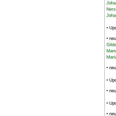
Joha
Ners
Joha
• Up
• ne
Gild
Manv
Mari
• ne
• Up
• ne
• Up
• ne