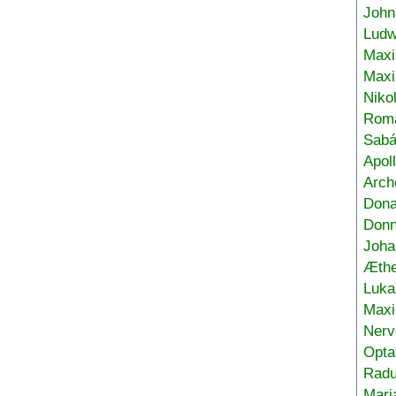
John
Ludw
Maxi
Max
Niko
Roma
Sabá
Apol
Arch
Don
Donn
Joha
Æthe
Luka
Max
Nerv
Opta
Radu
Mari