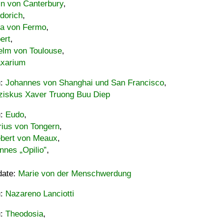
in von Canterbury
,
dorich
,
ia von Fermo
,
ert
,
elm von Toulouse
,
xarium
u:
Johannes von Shanghai und San Francisco
,
ziskus Xaver Truong Buu Diep
u:
Eudo
,
rius von Tongern
,
ebert von Meaux
,
nnes „Opilio”
,
date:
Marie von der Menschwerdung
u:
Nazareno Lanciotti
u:
Theodosia
,