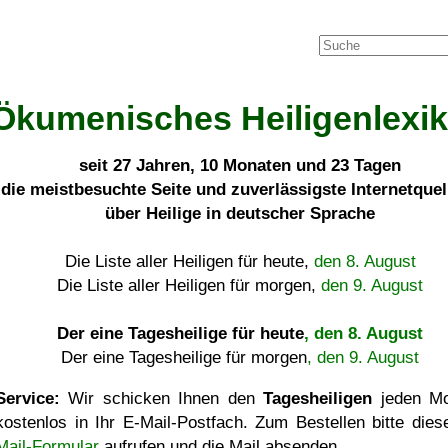
Ökumenisches Heiligenlexi
seit
27 Jahren, 10 Monaten und 23 Tagen
die meistbesuchte Seite und zuverlässigste Internetque
über Heilige in deutscher Sprache
Die Liste aller Heiligen für heute,
den 8. August
Die Liste aller Heiligen für morgen,
den 9. August
Der eine Tagesheilige für heute
, den 8. August
Der eine Tagesheilige für morgen
, den 9. August
Service:
Wir schicken Ihnen den
Tagesheiligen
jeden Mo
kostenlos in Ihr E-Mail-Postfach. Zum Bestellen bitte die
Mail-Formular
aufrufen und die Mail absenden.