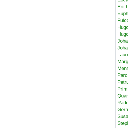
Eric
Euph
Fulc
Hug
Hugo
Joha
Joha
Laur
Marg
Mena
Parc
Petr
Prim
Quar
Radu
Gerh
Sus
Step