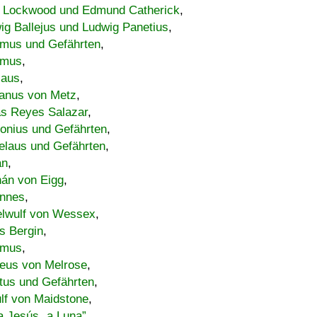
 Lockwood und Edmund Catherick
,
ig Ballejus und Ludwig Panetius
,
mus und Gefährten
,
imus
,
laus
,
nus von Metz
,
s Reyes Salazar
,
lonius und Gefährten
,
elaus und Gefährten
,
an
,
án von Eigg
,
nnes
,
lwulf von Wessex
,
s Bergin
,
imus
,
eus von Melrose
,
tus und Gefährten
,
lf von Maidstone
,
a Jesús „a Luna”
,