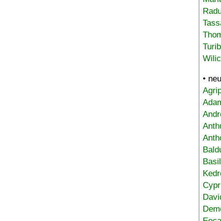
Radu
Tass
Tho
Turi
Wili
• ne
Agri
Adam
Andr
Anth
Anth
Bald
Basi
Kedr
Cypr
Davi
Deme
Eoca