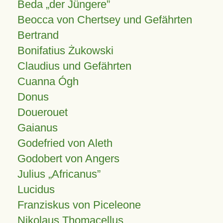
Beda „der Jüngere”
Beocca von Chertsey und Gefährten
Bertrand
Bonifatius Żukowski
Claudius und Gefährten
Cuanna Ógh
Donus
Douerouet
Gaianus
Godefried von Aleth
Godobert von Angers
Julius
Africanus
Lucidus
Franziskus von Piceleone
Nikolaus Thomacellus