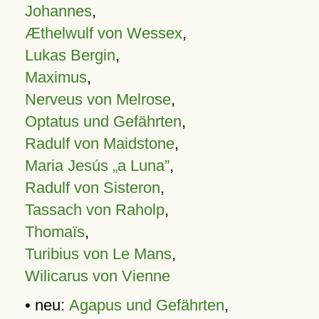
Johannes
,
Æthelwulf von Wessex
,
Lukas Bergin
,
Maximus
,
Nerveus von Melrose
,
Optatus und Gefährten
,
Radulf von Maidstone
,
Maria Jesús „a Luna”
,
Radulf von Sisteron
,
Tassach von Raholp
,
Thomaïs
,
Turibius von Le Mans
,
Wilicarus von Vienne
• neu:
Agapus und Gefährten
,