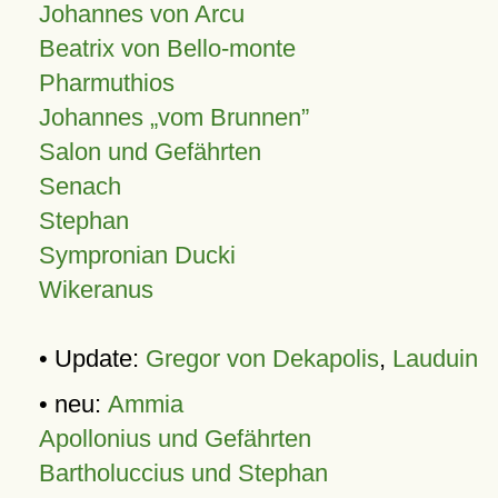
Johannes von Arcu
Beatrix von Bello-monte
Pharmuthios
Johannes
vom Brunnen
Salon und Gefährten
Senach
Stephan
Sympronian Ducki
Wikeranus
• Update:
Gregor von Dekapolis
,
Lauduin
• neu:
Ammia
Apollonius und Gefährten
Bartholuccius und Stephan