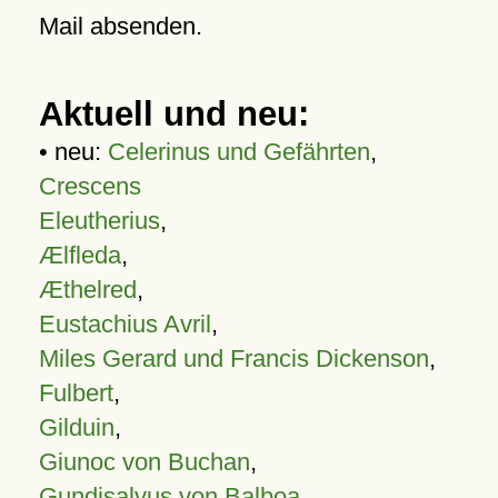
Mail absenden.
Aktuell und neu:
• neu:
Celerinus und Gefährten
,
Crescens
Eleutherius
,
Ælfleda
,
Æthelred
,
Eustachius Avril
,
Miles Gerard und Francis Dickenson
,
Fulbert
,
Gilduin
,
Giunoc von Buchan
,
Gundisalvus von Balboa
,