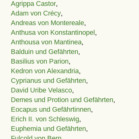
Agrippa Castor
,
Adam von Crécy
,
Andreas von Montereale
,
Anthusa von Konstantinopel
,
Anthousa von Mantinea
,
Balduin und Gefährten
,
Basilius von Parion
,
Kedron von Alexandria
,
Cyprianus und Gefährten
,
David Uribe Velasco
,
Demes und Protion und Gefährten
,
Eocapus und Gefährtinnen
,
Erich II. von Schleswig
,
Euphemia und Gefährten
,
Fulcold von Bern
,