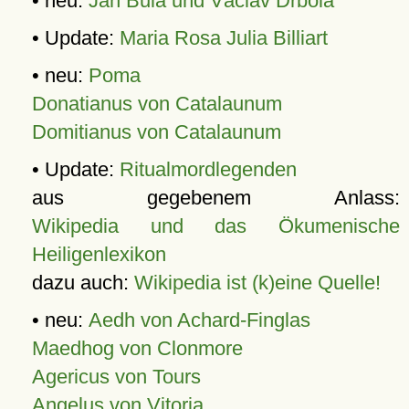
• neu:
Jan Bula und Václav Drbola
• Update:
Maria Rosa Julia Billiart
• neu:
Poma
Donatianus von Catalaunum
Domitianus von Catalaunum
• Update:
Ritualmordlegenden
aus gegebenem Anlass:
Wikipedia und das Ökumenische
Heiligenlexikon
dazu auch:
Wikipedia ist (k)eine Quelle!
• neu:
Aedh von Achard-Finglas
Maedhog von Clonmore
Agericus von Tours
Angelus von Vitoria