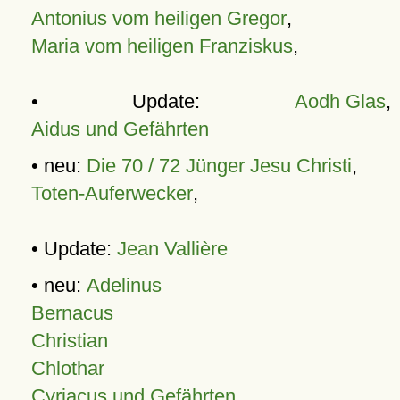
Antonius vom heiligen Gregor
,
Maria vom heiligen Franziskus
,
• Update:
Aodh Glas
,
Aidus und Gefährten
• neu:
Die 70 / 72 Jünger Jesu Christi
,
Toten-Auferwecker
,
• Update:
Jean Vallière
• neu:
Adelinus
Bernacus
Christian
Chlothar
Cyriacus und Gefährten