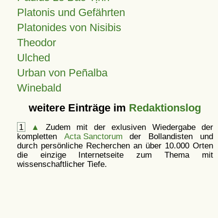
Platonis und Gefährten
Platonides von Nisibis
Theodor
Ulched
Urban von Peñalba
Winebald
weitere Einträge im
Redaktionslog
1
▲
Zudem mit der exlusiven Wiedergabe der
kompletten
Acta Sanctorum
der Bollandisten und
durch persönliche Recherchen an über 10.000 Orten
die einzige Internetseite zum Thema mit
wissenschaftlicher Tiefe.