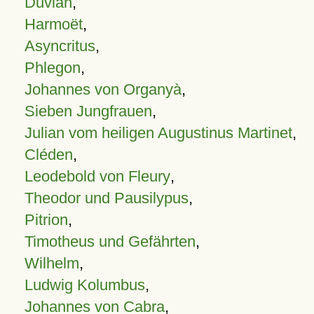
Duvian
,
Harmoët
,
Asyncritus
,
Phlegon
,
Johannes von Organyà
,
Sieben Jungfrauen
,
Julian vom heiligen Augustinus Martinet
,
Cléden
,
Leodebold von Fleury
,
Theodor und Pausilypus
,
Pitrion
,
Timotheus und Gefährten
,
Wilhelm
,
Ludwig Kolumbus
,
Johannes von Cabra
,