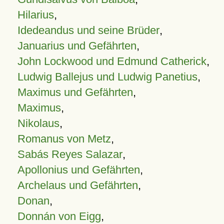
Hilarius
,
Idedeandus und seine Brüder
,
Januarius und Gefährten
,
John Lockwood und Edmund Catherick
,
Ludwig Ballejus und Ludwig Panetius
,
Maximus und Gefährten
,
Maximus
,
Nikolaus
,
Romanus von Metz
,
Sabás Reyes Salazar
,
Apollonius und Gefährten
,
Archelaus und Gefährten
,
Donan
,
Donnán von Eigg
,