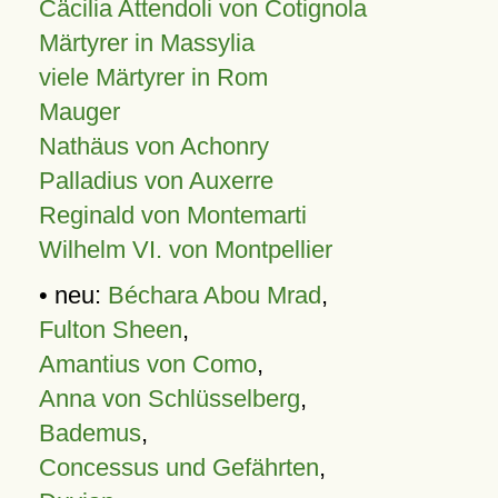
Cäcilia Attendoli von Cotignola
Märtyrer in Massylia
viele Märtyrer in Rom
Mauger
Nathäus von Achonry
Palladius von Auxerre
Reginald von Montemarti
Wilhelm VI. von Montpellier
• neu:
Béchara Abou Mrad
,
Fulton Sheen
,
Amantius von Como
,
Anna von Schlüsselberg
,
Bademus
,
Concessus und Gefährten
,