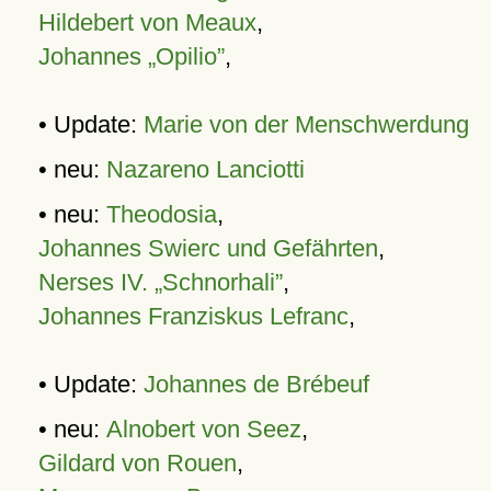
Hildebert von Meaux
,
Johannes „Opilio”
,
• Update:
Marie von der Menschwerdung
• neu:
Nazareno Lanciotti
• neu:
Theodosia
,
Johannes Swierc und Gefährten
,
Nerses IV. „Schnorhali”
,
Johannes Franziskus Lefranc
,
• Update:
Johannes de Brébeuf
• neu:
Alnobert von Seez
,
Gildard von Rouen
,