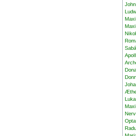
John
Ludw
Maxi
Max
Niko
Roma
Sabá
Apol
Arch
Don
Donn
Joha
Æthe
Luka
Max
Nerv
Opta
Radu
Mari