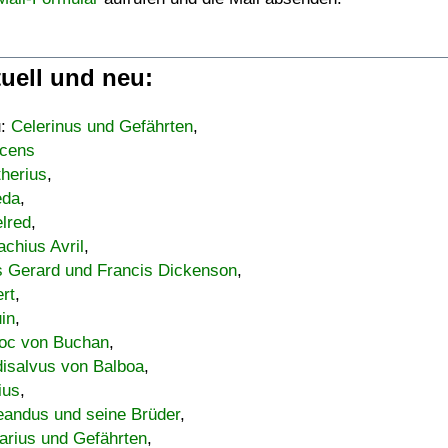
uell und neu:
u:
Celerinus und Gefährten
,
cens
therius
,
eda
,
lred
,
achius Avril
,
s Gerard und Francis Dickenson
,
ert
,
uin
,
oc von Buchan
,
isalvus von Balboa
,
ius
,
eandus und seine Brüder
,
arius und Gefährten
,