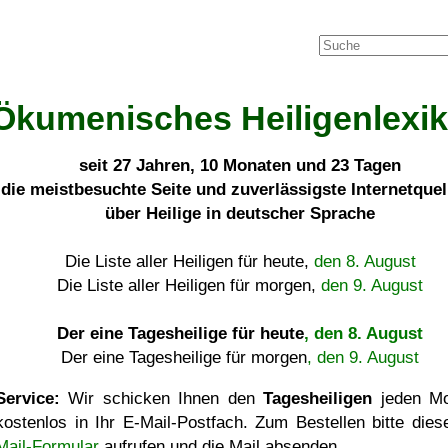
Ökumenisches Heiligenlexi
seit
27 Jahren, 10 Monaten und 23 Tagen
die meistbesuchte Seite und zuverlässigste Internetque
über Heilige in deutscher Sprache
Die Liste aller Heiligen für heute,
den 8. August
Die Liste aller Heiligen für morgen,
den 9. August
Der eine Tagesheilige für heute
, den 8. August
Der eine Tagesheilige für morgen
, den 9. August
Service:
Wir schicken Ihnen den
Tagesheiligen
jeden Mo
kostenlos in Ihr E-Mail-Postfach. Zum Bestellen bitte die
Mail-Formular
aufrufen und die Mail absenden.