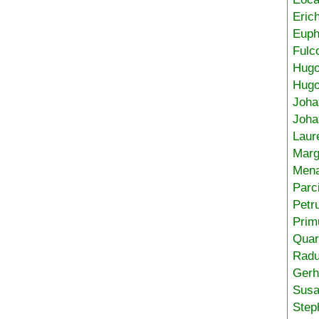
Eric
Euph
Fulc
Hug
Hugo
Joha
Joha
Laur
Marg
Mena
Parc
Petr
Prim
Quar
Radu
Gerh
Sus
Step