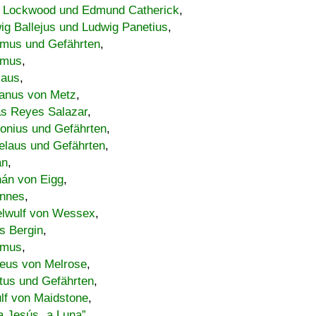
 Lockwood und Edmund Catherick
,
ig Ballejus und Ludwig Panetius
,
mus und Gefährten
,
imus
,
laus
,
nus von Metz
,
s Reyes Salazar
,
lonius und Gefährten
,
elaus und Gefährten
,
an
,
án von Eigg
,
nnes
,
lwulf von Wessex
,
s Bergin
,
imus
,
eus von Melrose
,
tus und Gefährten
,
lf von Maidstone
,
a Jesús „a Luna”
,