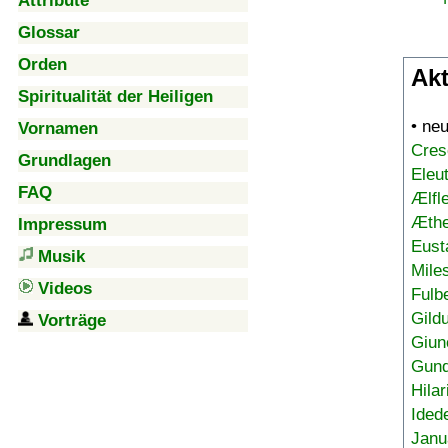
Attribute
Glossar
Orden
Akt
Spiritualität der Heiligen
• ne
Vornamen
Cres
Grundlagen
Eleu
FAQ
Ælfl
Æthe
Impressum
Eust
Musik
Mile
Videos
Fulb
Gild
Vorträge
Giun
Gund
Hilar
Ided
Janu