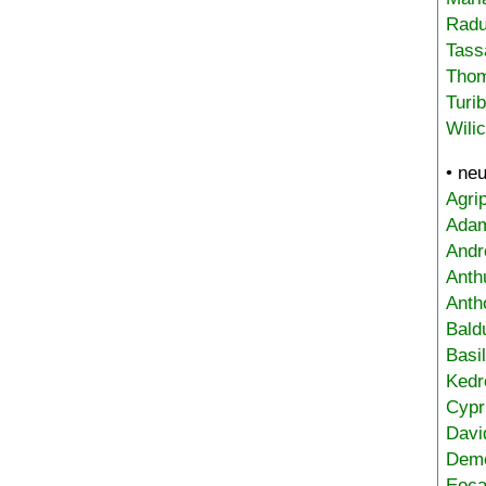
Radu
Tass
Tho
Turi
Wili
• ne
Agri
Adam
Andr
Anth
Anth
Bald
Basi
Kedr
Cypr
Davi
Deme
Eoca