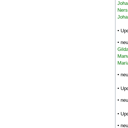
Joha
Ners
Joha
• Up
• ne
Gild
Manv
Mari
• ne
• Up
• ne
• Up
• ne