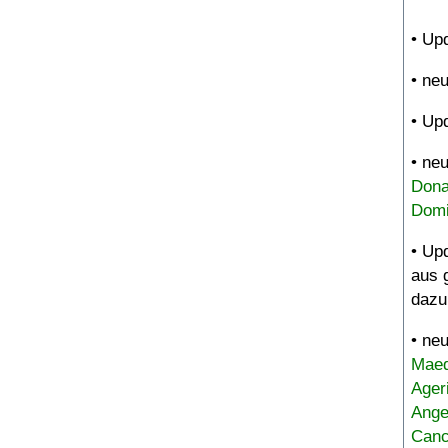
• Up
• ne
• Up
• ne
Dona
Domi
• Up
aus 
dazu
• ne
Maed
Ager
Ange
Canc