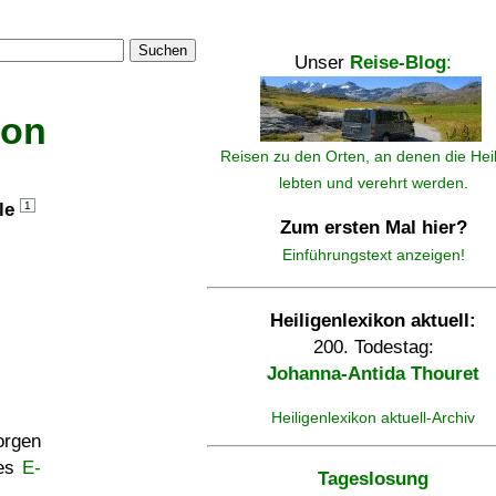
Suchen
Unser
Reise-Blog
:
kon
Reisen zu den Orten, an denen die Hei
lebten und verehrt werden.
lle
1
Zum ersten Mal hier?
Einführungstext anzeigen!
Heiligenlexikon aktuell:
200. Todestag:
Johanna-Antida Thouret
Heiligenlexikon aktuell-Archiv
rgen
ses
E-
Tageslosung