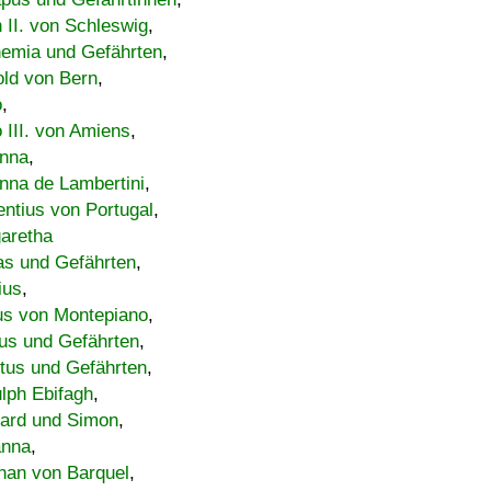
h II. von Schleswig
,
emia und Gefährten
,
old von Bern
,
o
,
 III. von Amiens
,
nna
,
nna de Lambertini
,
entius von Portugal
,
aretha
s und Gefährten
,
ius
,
us von Montepiano
,
us und Gefährten
,
tus und Gefährten
,
lph Ebifagh
,
ard und Simon
,
anna
,
han von Barquel
,