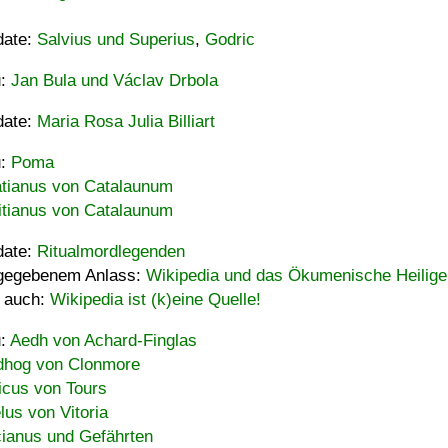
date:
Salvius und Superius
,
Godric
u:
Jan Bula und Václav Drbola
date:
Maria Rosa Julia Billiart
u:
Poma
tianus von Catalaunum
tianus von Catalaunum
date:
Ritualmordlegenden
gegebenem Anlass:
Wikipedia und das Ökumenische Heilige
 auch:
Wikipedia ist (k)eine Quelle!
u:
Aedh von Achard-Finglas
hog von Clonmore
icus von Tours
lus von Vitoria
ianus und Gefährten