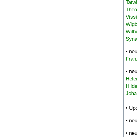
Tatw
Theo
Viss
Wigb
Wilh
Syna
• ne
Fran
• ne
Hele
Hild
Joha
• Up
• ne
• ne