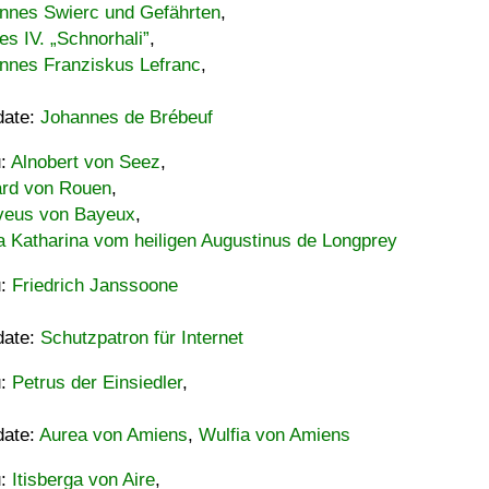
nnes Swierc und Gefährten
,
es IV. „Schnorhali”
,
nnes Franziskus Lefranc
,
date:
Johannes de Brébeuf
u:
Alnobert von Seez
,
ard von Rouen
,
eus von Bayeux
,
a Katharina vom heiligen Augustinus de Longprey
u:
Friedrich Janssoone
date:
Schutzpatron für Internet
u:
Petrus der Einsiedler
,
date:
Aurea von Amiens
,
Wulfia von Amiens
u:
Itisberga von Aire
,