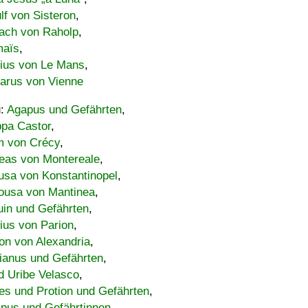
lf von Sisteron
,
ach von Raholp
,
maïs
,
bius von Le Mans
,
carus von Vienne
u:
Agapus und Gefährten
,
ppa Castor
,
 von Crécy
,
eas von Montereale
,
usa von Konstantinopel
,
ousa von Mantinea
,
uin und Gefährten
,
lius von Parion
,
on von Alexandria
,
ianus und Gefährten
,
d Uribe Velasco
,
s und Protion und Gefährten
,
pus und Gefährtinnen
,