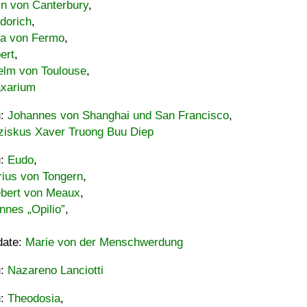
in von Canterbury
,
dorich
,
ia von Fermo
,
ert
,
elm von Toulouse
,
xarium
u:
Johannes von Shanghai und San Francisco
,
ziskus Xaver Truong Buu Diep
u:
Eudo
,
rius von Tongern
,
ebert von Meaux
,
nnes „Opilio”
,
date:
Marie von der Menschwerdung
u:
Nazareno Lanciotti
u:
Theodosia
,