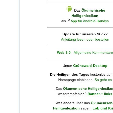
Das
Ökumenische
Heiligenlexikon
als
App für Android-Handys
Update für unseren Stick?
Anleitung lesen oder bestellen
Web 3.0
-
Allgemeine Kommentare
Unser
Grünewald-Desktop
Die Heiligen des Tages
kostenlos auf 
Homepage einbinden:
So geht es
Das
Ökumenische Heiligenlexiko
weiterempfehlen?
Banner + links
Was andere über das
Ökumenisch
Heiligenlexikon
sagen:
Lob und Kri