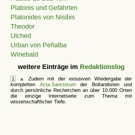
Platonis und Gefährten
Platonides von Nisibis
Theodor
Ulched
Urban von Peñalba
Winebald
weitere Einträge im
Redaktionslog
1
▲
Zudem mit der exlusiven Wiedergabe der
kompletten
Acta Sanctorum
der Bollandisten und
durch persönliche Recherchen an über 10.000 Orten
die einzige Internetseite zum Thema mit
wissenschaftlicher Tiefe.