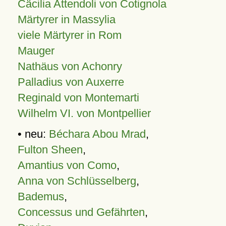
Cäcilia Attendoli von Cotignola
Märtyrer in Massylia
viele Märtyrer in Rom
Mauger
Nathäus von Achonry
Palladius von Auxerre
Reginald von Montemarti
Wilhelm VI. von Montpellier
• neu:
Béchara Abou Mrad
,
Fulton Sheen
,
Amantius von Como
,
Anna von Schlüsselberg
,
Bademus
,
Concessus und Gefährten
,