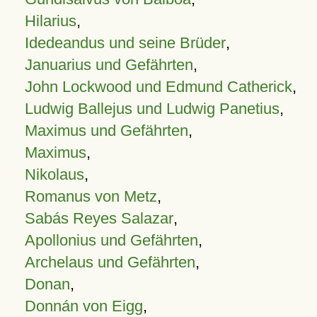
Hilarius
,
Idedeandus und seine Brüder
,
Januarius und Gefährten
,
John Lockwood und Edmund Catherick
,
Ludwig Ballejus und Ludwig Panetius
,
Maximus und Gefährten
,
Maximus
,
Nikolaus
,
Romanus von Metz
,
Sabás Reyes Salazar
,
Apollonius und Gefährten
,
Archelaus und Gefährten
,
Donan
,
Donnán von Eigg
,