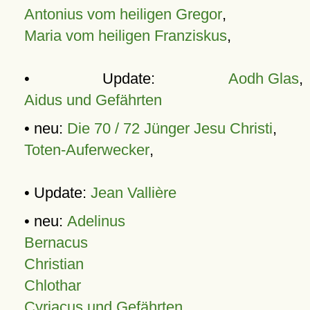
Antonius vom heiligen Gregor
,
Maria vom heiligen Franziskus
,
• Update:
Aodh Glas
,
Aidus und Gefährten
• neu:
Die 70 / 72 Jünger Jesu Christi
,
Toten-Auferwecker
,
• Update:
Jean Vallière
• neu:
Adelinus
Bernacus
Christian
Chlothar
Cyriacus und Gefährten