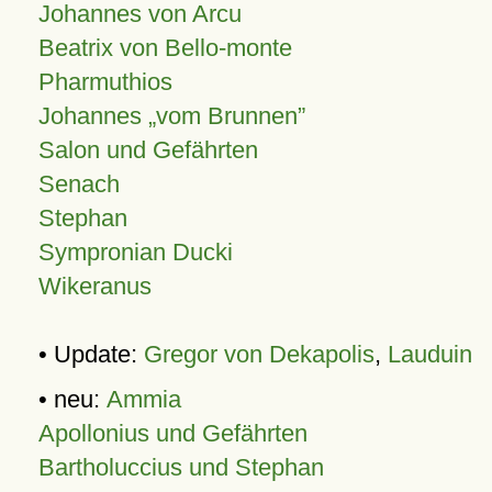
Johannes von Arcu
Beatrix von Bello-monte
Pharmuthios
Johannes
vom Brunnen
Salon und Gefährten
Senach
Stephan
Sympronian Ducki
Wikeranus
• Update:
Gregor von Dekapolis
,
Lauduin
• neu:
Ammia
Apollonius und Gefährten
Bartholuccius und Stephan