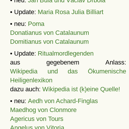
• neu:
Jan Bula und Václav Drbola
• Update:
Maria Rosa Julia Billiart
• neu:
Poma
Donatianus von Catalaunum
Domitianus von Catalaunum
• Update:
Ritualmordlegenden
aus gegebenem Anlass:
Wikipedia und das Ökumenische
Heiligenlexikon
dazu auch:
Wikipedia ist (k)eine Quelle!
• neu:
Aedh von Achard-Finglas
Maedhog von Clonmore
Agericus von Tours
Angelus von Vitoria