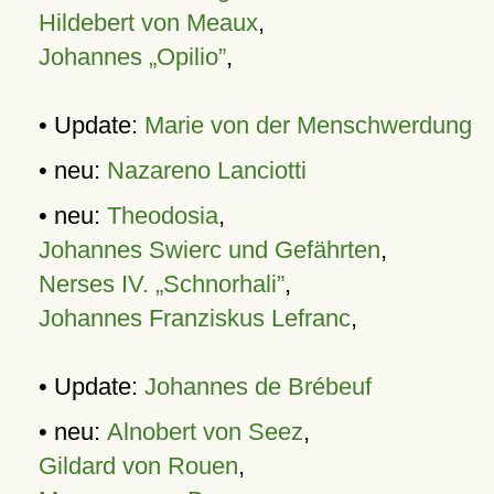
Hildebert von Meaux
,
Johannes „Opilio”
,
• Update:
Marie von der Menschwerdung
• neu:
Nazareno Lanciotti
• neu:
Theodosia
,
Johannes Swierc und Gefährten
,
Nerses IV. „Schnorhali”
,
Johannes Franziskus Lefranc
,
• Update:
Johannes de Brébeuf
• neu:
Alnobert von Seez
,
Gildard von Rouen
,