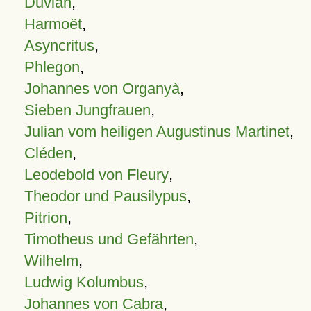
Duvian
,
Harmoët
,
Asyncritus
,
Phlegon
,
Johannes von Organyà
,
Sieben Jungfrauen
,
Julian vom heiligen Augustinus Martinet
,
Cléden
,
Leodebold von Fleury
,
Theodor und Pausilypus
,
Pitrion
,
Timotheus und Gefährten
,
Wilhelm
,
Ludwig Kolumbus
,
Johannes von Cabra
,