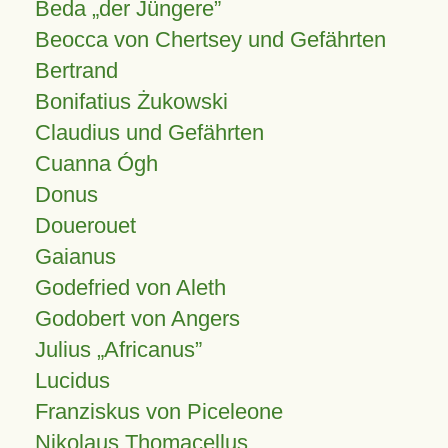
Beda „der Jüngere”
Beocca von Chertsey und Gefährten
Bertrand
Bonifatius Żukowski
Claudius und Gefährten
Cuanna Ógh
Donus
Douerouet
Gaianus
Godefried von Aleth
Godobert von Angers
Julius
Africanus
Lucidus
Franziskus von Piceleone
Nikolaus Thomacellus