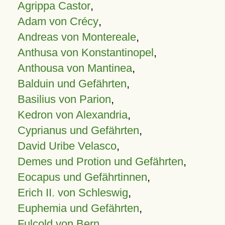
Agrippa Castor
,
Adam von Crécy
,
Andreas von Montereale
,
Anthusa von Konstantinopel
,
Anthousa von Mantinea
,
Balduin und Gefährten
,
Basilius von Parion
,
Kedron von Alexandria
,
Cyprianus und Gefährten
,
David Uribe Velasco
,
Demes und Protion und Gefährten
,
Eocapus und Gefährtinnen
,
Erich II. von Schleswig
,
Euphemia und Gefährten
,
Fulcold von Bern
,