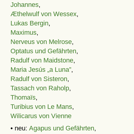
Johannes
,
Æthelwulf von Wessex
,
Lukas Bergin
,
Maximus
,
Nerveus von Melrose
,
Optatus und Gefährten
,
Radulf von Maidstone
,
Maria Jesús „a Luna”
,
Radulf von Sisteron
,
Tassach von Raholp
,
Thomaïs
,
Turibius von Le Mans
,
Wilicarus von Vienne
• neu:
Agapus und Gefährten
,