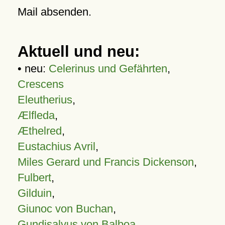
Mail absenden.
Aktuell und neu:
• neu:
Celerinus und Gefährten
,
Crescens
Eleutherius
,
Ælfleda
,
Æthelred
,
Eustachius Avril
,
Miles Gerard und Francis Dickenson
,
Fulbert
,
Gilduin
,
Giunoc von Buchan
,
Gundisalvus von Balboa
,