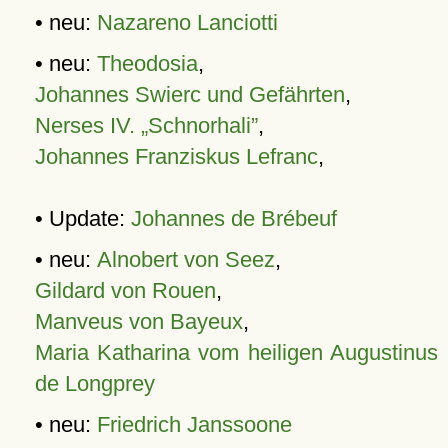
• neu:
Nazareno Lanciotti
• neu:
Theodosia
,
Johannes Swierc und Gefährten
,
Nerses IV. „Schnorhali”
,
Johannes Franziskus Lefranc
,
• Update:
Johannes de Brébeuf
• neu:
Alnobert von Seez
,
Gildard von Rouen
,
Manveus von Bayeux
,
Maria Katharina vom heiligen Augustinus
de Longprey
• neu:
Friedrich Janssoone