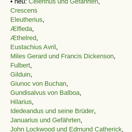
• neu:
Celerinus und Gefährten
,
Crescens
Eleutherius
,
Ælfleda
,
Æthelred
,
Eustachius Avril
,
Miles Gerard und Francis Dickenson
,
Fulbert
,
Gilduin
,
Giunoc von Buchan
,
Gundisalvus von Balboa
,
Hilarius
,
Idedeandus und seine Brüder
,
Januarius und Gefährten
,
John Lockwood und Edmund Catherick
,