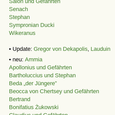
Salon und Gefährten
Senach
Stephan
Sympronian Ducki
Wikeranus
• Update:
Gregor von Dekapolis
,
Lauduin
• neu:
Ammia
Apollonius und Gefährten
Bartholuccius und Stephan
Beda „der Jüngere”
Beocca von Chertsey und Gefährten
Bertrand
Bonifatius Żukowski