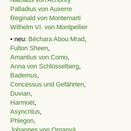
Palladius von Auxerre
Reginald von Montemarti
Wilhelm VI. von Montpellier
• neu:
Béchara Abou Mrad
,
Fulton Sheen
,
Amantius von Como
,
Anna von Schlüsselberg
,
Bademus
,
Concessus und Gefährten
,
Duvian
,
Harmoët
,
Asyncritus
,
Phlegon
,
Johannes von Organyà
,