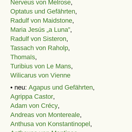
Nerveus von Melrose
,
Optatus und Gefährten
,
Radulf von Maidstone
,
Maria Jesús „a Luna”
,
Radulf von Sisteron
,
Tassach von Raholp
,
Thomaïs
,
Turibius von Le Mans
,
Wilicarus von Vienne
• neu:
Agapus und Gefährten
,
Agrippa Castor
,
Adam von Crécy
,
Andreas von Montereale
,
Anthusa von Konstantinopel
,