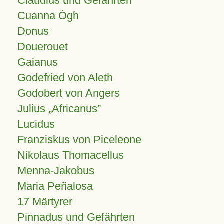
Claudius und Gefährten
Cuanna Ógh
Donus
Douerouet
Gaianus
Godefried von Aleth
Godobert von Angers
Julius
Africanus
Lucidus
Franziskus von Piceleone
Nikolaus Thomacellus
Menna-Jakobus
Maria Peñalosa
17 Märtyrer
Pinnadus und Gefährten