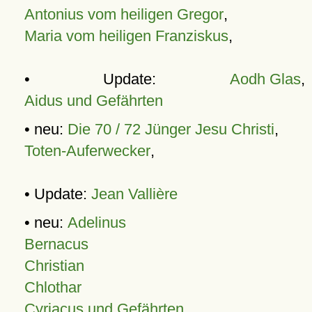
Antonius vom heiligen Gregor
,
Maria vom heiligen Franziskus
,
• Update:
Aodh Glas
,
Aidus und Gefährten
• neu:
Die 70 / 72 Jünger Jesu Christi
,
Toten-Auferwecker
,
• Update:
Jean Vallière
• neu:
Adelinus
Bernacus
Christian
Chlothar
Cyriacus und Gefährten