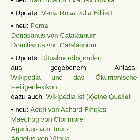
• neu:
Jan Bula und Václav Drbola
• Update:
Maria Rosa Julia Billiart
• neu:
Poma
Donatianus von Catalaunum
Domitianus von Catalaunum
• Update:
Ritualmordlegenden
aus gegebenem Anlass:
Wikipedia und das Ökumenische
Heiligenlexikon
dazu auch:
Wikipedia ist (k)eine Quelle!
• neu:
Aedh von Achard-Finglas
Maedhog von Clonmore
Agericus von Tours
Angelus von Vitoria