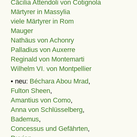
Cäcilia Attendoli von Cotignola
Märtyrer in Massylia
viele Märtyrer in Rom
Mauger
Nathäus von Achonry
Palladius von Auxerre
Reginald von Montemarti
Wilhelm VI. von Montpellier
• neu:
Béchara Abou Mrad
,
Fulton Sheen
,
Amantius von Como
,
Anna von Schlüsselberg
,
Bademus
,
Concessus und Gefährten
,