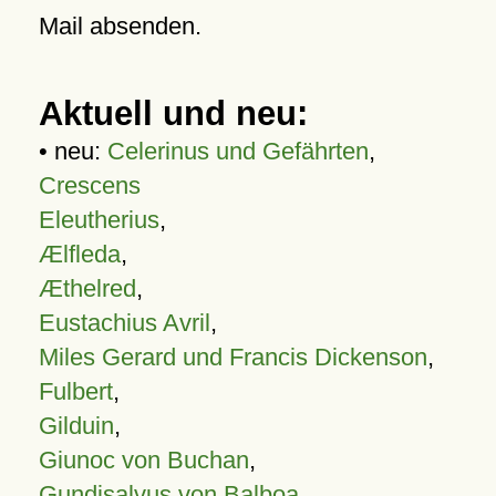
Mail absenden.
Aktuell und neu:
• neu:
Celerinus und Gefährten
,
Crescens
Eleutherius
,
Ælfleda
,
Æthelred
,
Eustachius Avril
,
Miles Gerard und Francis Dickenson
,
Fulbert
,
Gilduin
,
Giunoc von Buchan
,
Gundisalvus von Balboa
,