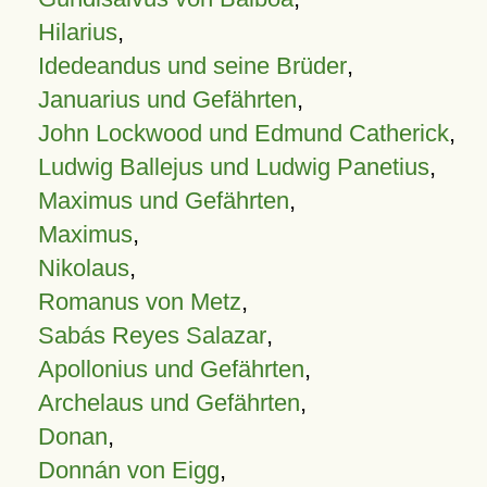
Hilarius
,
Idedeandus und seine Brüder
,
Januarius und Gefährten
,
John Lockwood und Edmund Catherick
,
Ludwig Ballejus und Ludwig Panetius
,
Maximus und Gefährten
,
Maximus
,
Nikolaus
,
Romanus von Metz
,
Sabás Reyes Salazar
,
Apollonius und Gefährten
,
Archelaus und Gefährten
,
Donan
,
Donnán von Eigg
,