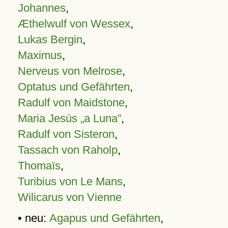
Johannes
,
Æthelwulf von Wessex
,
Lukas Bergin
,
Maximus
,
Nerveus von Melrose
,
Optatus und Gefährten
,
Radulf von Maidstone
,
Maria Jesús „a Luna”
,
Radulf von Sisteron
,
Tassach von Raholp
,
Thomaïs
,
Turibius von Le Mans
,
Wilicarus von Vienne
• neu:
Agapus und Gefährten
,