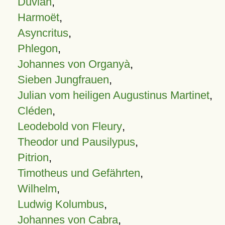
Duvian
,
Harmoët
,
Asyncritus
,
Phlegon
,
Johannes von Organyà
,
Sieben Jungfrauen
,
Julian vom heiligen Augustinus Martinet
,
Cléden
,
Leodebold von Fleury
,
Theodor und Pausilypus
,
Pitrion
,
Timotheus und Gefährten
,
Wilhelm
,
Ludwig Kolumbus
,
Johannes von Cabra
,