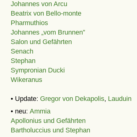
Johannes von Arcu
Beatrix von Bello-monte
Pharmuthios
Johannes
vom Brunnen
Salon und Gefährten
Senach
Stephan
Sympronian Ducki
Wikeranus
• Update:
Gregor von Dekapolis
,
Lauduin
• neu:
Ammia
Apollonius und Gefährten
Bartholuccius und Stephan