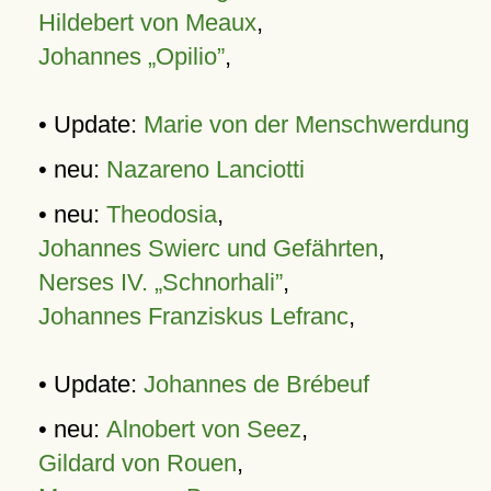
Hildebert von Meaux
,
Johannes „Opilio”
,
• Update:
Marie von der Menschwerdung
• neu:
Nazareno Lanciotti
• neu:
Theodosia
,
Johannes Swierc und Gefährten
,
Nerses IV. „Schnorhali”
,
Johannes Franziskus Lefranc
,
• Update:
Johannes de Brébeuf
• neu:
Alnobert von Seez
,
Gildard von Rouen
,