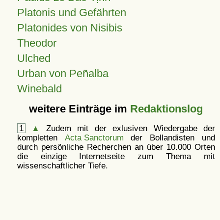
Platonis und Gefährten
Platonides von Nisibis
Theodor
Ulched
Urban von Peñalba
Winebald
weitere Einträge im
Redaktionslog
1
▲
Zudem mit der exlusiven Wiedergabe der
kompletten
Acta Sanctorum
der Bollandisten und
durch persönliche Recherchen an über 10.000 Orten
die einzige Internetseite zum Thema mit
wissenschaftlicher Tiefe.