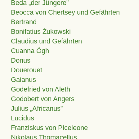
Beda „der Jüngere”
Beocca von Chertsey und Gefährten
Bertrand
Bonifatius Żukowski
Claudius und Gefährten
Cuanna Ógh
Donus
Douerouet
Gaianus
Godefried von Aleth
Godobert von Angers
Julius
Africanus
Lucidus
Franziskus von Piceleone
Nikolaus Thomacellus