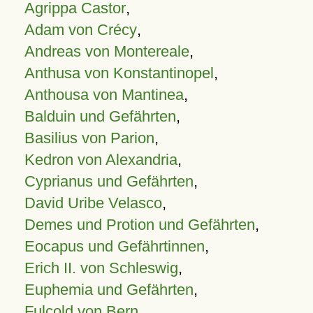
Agrippa Castor
,
Adam von Crécy
,
Andreas von Montereale
,
Anthusa von Konstantinopel
,
Anthousa von Mantinea
,
Balduin und Gefährten
,
Basilius von Parion
,
Kedron von Alexandria
,
Cyprianus und Gefährten
,
David Uribe Velasco
,
Demes und Protion und Gefährten
,
Eocapus und Gefährtinnen
,
Erich II. von Schleswig
,
Euphemia und Gefährten
,
Fulcold von Bern
,