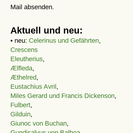
Mail absenden.
Aktuell und neu:
• neu:
Celerinus und Gefährten
,
Crescens
Eleutherius
,
Ælfleda
,
Æthelred
,
Eustachius Avril
,
Miles Gerard und Francis Dickenson
,
Fulbert
,
Gilduin
,
Giunoc von Buchan
,
Gundisalvus von Balboa
,