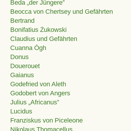
Beda „der Jüngere”
Beocca von Chertsey und Gefährten
Bertrand
Bonifatius Żukowski
Claudius und Gefährten
Cuanna Ógh
Donus
Douerouet
Gaianus
Godefried von Aleth
Godobert von Angers
Julius
Africanus
Lucidus
Franziskus von Piceleone
Nikolaus Thomacellus