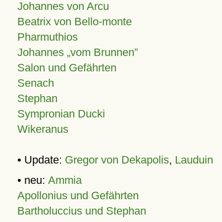
Johannes von Arcu
Beatrix von Bello-monte
Pharmuthios
Johannes
vom Brunnen
Salon und Gefährten
Senach
Stephan
Sympronian Ducki
Wikeranus
• Update:
Gregor von Dekapolis
,
Lauduin
• neu:
Ammia
Apollonius und Gefährten
Bartholuccius und Stephan