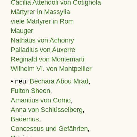
Cäcilia Attendoli von Cotignola
Märtyrer in Massylia
viele Märtyrer in Rom
Mauger
Nathäus von Achonry
Palladius von Auxerre
Reginald von Montemarti
Wilhelm VI. von Montpellier
• neu:
Béchara Abou Mrad
,
Fulton Sheen
,
Amantius von Como
,
Anna von Schlüsselberg
,
Bademus
,
Concessus und Gefährten
,