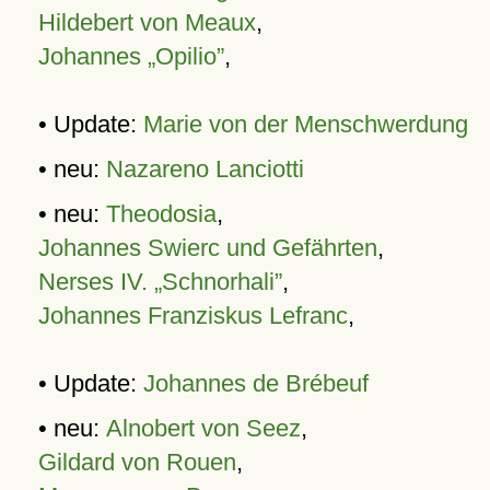
Hildebert von Meaux
,
Johannes „Opilio”
,
• Update:
Marie von der Menschwerdung
• neu:
Nazareno Lanciotti
• neu:
Theodosia
,
Johannes Swierc und Gefährten
,
Nerses IV. „Schnorhali”
,
Johannes Franziskus Lefranc
,
• Update:
Johannes de Brébeuf
• neu:
Alnobert von Seez
,
Gildard von Rouen
,