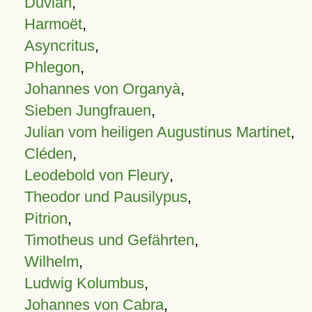
Duvian
,
Harmoët
,
Asyncritus
,
Phlegon
,
Johannes von Organyà
,
Sieben Jungfrauen
,
Julian vom heiligen Augustinus Martinet
,
Cléden
,
Leodebold von Fleury
,
Theodor und Pausilypus
,
Pitrion
,
Timotheus und Gefährten
,
Wilhelm
,
Ludwig Kolumbus
,
Johannes von Cabra
,