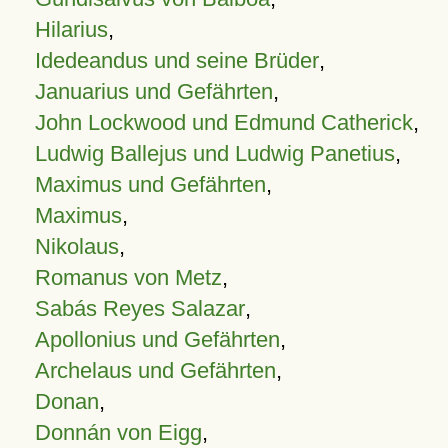
Hilarius
,
Idedeandus und seine Brüder
,
Januarius und Gefährten
,
John Lockwood und Edmund Catherick
,
Ludwig Ballejus und Ludwig Panetius
,
Maximus und Gefährten
,
Maximus
,
Nikolaus
,
Romanus von Metz
,
Sabás Reyes Salazar
,
Apollonius und Gefährten
,
Archelaus und Gefährten
,
Donan
,
Donnán von Eigg
,