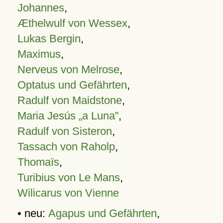
Johannes
,
Æthelwulf von Wessex
,
Lukas Bergin
,
Maximus
,
Nerveus von Melrose
,
Optatus und Gefährten
,
Radulf von Maidstone
,
Maria Jesús „a Luna”
,
Radulf von Sisteron
,
Tassach von Raholp
,
Thomaïs
,
Turibius von Le Mans
,
Wilicarus von Vienne
• neu:
Agapus und Gefährten
,