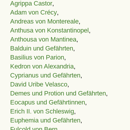
Agrippa Castor
,
Adam von Crécy
,
Andreas von Montereale
,
Anthusa von Konstantinopel
,
Anthousa von Mantinea
,
Balduin und Gefährten
,
Basilius von Parion
,
Kedron von Alexandria
,
Cyprianus und Gefährten
,
David Uribe Velasco
,
Demes und Protion und Gefährten
,
Eocapus und Gefährtinnen
,
Erich II. von Schleswig
,
Euphemia und Gefährten
,
Fulcold von Bern
,