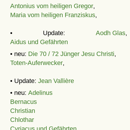
Antonius vom heiligen Gregor
,
Maria vom heiligen Franziskus
,
• Update:
Aodh Glas
,
Aidus und Gefährten
• neu:
Die 70 / 72 Jünger Jesu Christi
,
Toten-Auferwecker
,
• Update:
Jean Vallière
• neu:
Adelinus
Bernacus
Christian
Chlothar
Cyriacus und Gefährten