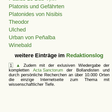
Platonis und Gefährten
Platonides von Nisibis
Theodor
Ulched
Urban von Peñalba
Winebald
weitere Einträge im
Redaktionslog
1
▲
Zudem mit der exlusiven Wiedergabe der
kompletten
Acta Sanctorum
der Bollandisten und
durch persönliche Recherchen an über 10.000 Orten
die einzige Internetseite zum Thema mit
wissenschaftlicher Tiefe.