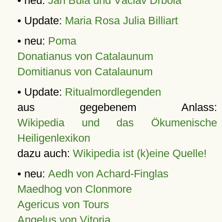
• neu:
Jan Bula und Václav Drbola
• Update:
Maria Rosa Julia Billiart
• neu:
Poma
Donatianus von Catalaunum
Domitianus von Catalaunum
• Update:
Ritualmordlegenden
aus gegebenem Anlass:
Wikipedia und das Ökumenische
Heiligenlexikon
dazu auch:
Wikipedia ist (k)eine Quelle!
• neu:
Aedh von Achard-Finglas
Maedhog von Clonmore
Agericus von Tours
Angelus von Vitoria