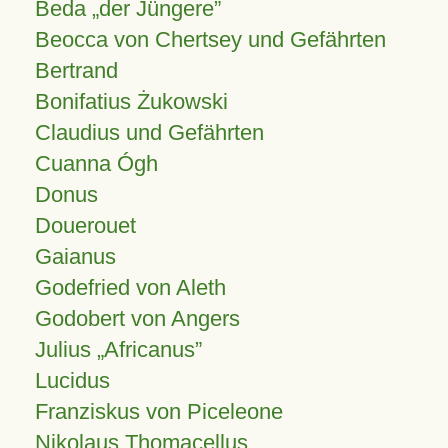
Beda „der Jüngere”
Beocca von Chertsey und Gefährten
Bertrand
Bonifatius Żukowski
Claudius und Gefährten
Cuanna Ógh
Donus
Douerouet
Gaianus
Godefried von Aleth
Godobert von Angers
Julius
Africanus
Lucidus
Franziskus von Piceleone
Nikolaus Thomacellus