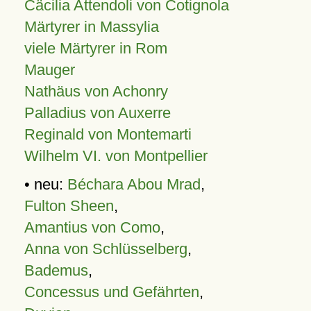
Cäcilia Attendoli von Cotignola
Märtyrer in Massylia
viele Märtyrer in Rom
Mauger
Nathäus von Achonry
Palladius von Auxerre
Reginald von Montemarti
Wilhelm VI. von Montpellier
• neu:
Béchara Abou Mrad
,
Fulton Sheen
,
Amantius von Como
,
Anna von Schlüsselberg
,
Bademus
,
Concessus und Gefährten
,