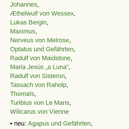
Johannes
,
Æthelwulf von Wessex
,
Lukas Bergin
,
Maximus
,
Nerveus von Melrose
,
Optatus und Gefährten
,
Radulf von Maidstone
,
Maria Jesús „a Luna”
,
Radulf von Sisteron
,
Tassach von Raholp
,
Thomaïs
,
Turibius von Le Mans
,
Wilicarus von Vienne
• neu:
Agapus und Gefährten
,