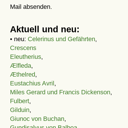
Mail absenden.
Aktuell und neu:
• neu:
Celerinus und Gefährten
,
Crescens
Eleutherius
,
Ælfleda
,
Æthelred
,
Eustachius Avril
,
Miles Gerard und Francis Dickenson
,
Fulbert
,
Gilduin
,
Giunoc von Buchan
,
Gundisalvus von Balboa
,