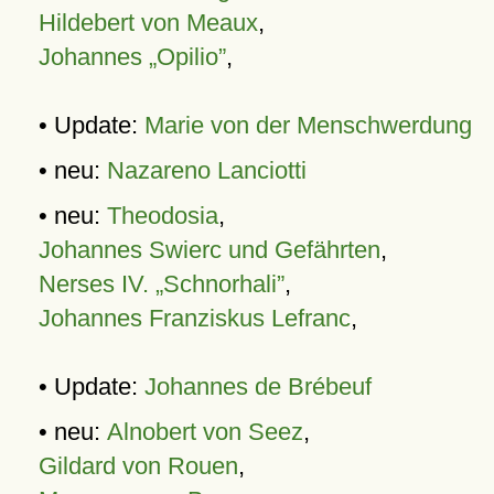
Hildebert von Meaux
,
Johannes „Opilio”
,
• Update:
Marie von der Menschwerdung
• neu:
Nazareno Lanciotti
• neu:
Theodosia
,
Johannes Swierc und Gefährten
,
Nerses IV. „Schnorhali”
,
Johannes Franziskus Lefranc
,
• Update:
Johannes de Brébeuf
• neu:
Alnobert von Seez
,
Gildard von Rouen
,