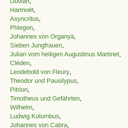
Duvian
,
Harmoët
,
Asyncritus
,
Phlegon
,
Johannes von Organyà
,
Sieben Jungfrauen
,
Julian vom heiligen Augustinus Martinet
,
Cléden
,
Leodebold von Fleury
,
Theodor und Pausilypus
,
Pitrion
,
Timotheus und Gefährten
,
Wilhelm
,
Ludwig Kolumbus
,
Johannes von Cabra
,