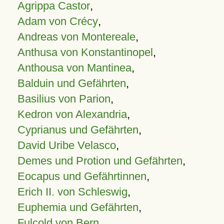
Agrippa Castor
,
Adam von Crécy
,
Andreas von Montereale
,
Anthusa von Konstantinopel
,
Anthousa von Mantinea
,
Balduin und Gefährten
,
Basilius von Parion
,
Kedron von Alexandria
,
Cyprianus und Gefährten
,
David Uribe Velasco
,
Demes und Protion und Gefährten
,
Eocapus und Gefährtinnen
,
Erich II. von Schleswig
,
Euphemia und Gefährten
,
Fulcold von Bern
,