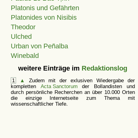
Platonis und Gefährten
Platonides von Nisibis
Theodor
Ulched
Urban von Peñalba
Winebald
weitere Einträge im
Redaktionslog
1
▲
Zudem mit der exlusiven Wiedergabe der
kompletten
Acta Sanctorum
der Bollandisten und
durch persönliche Recherchen an über 10.000 Orten
die einzige Internetseite zum Thema mit
wissenschaftlicher Tiefe.