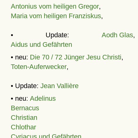
Antonius vom heiligen Gregor
,
Maria vom heiligen Franziskus
,
• Update:
Aodh Glas
,
Aidus und Gefährten
• neu:
Die 70 / 72 Jünger Jesu Christi
,
Toten-Auferwecker
,
• Update:
Jean Vallière
• neu:
Adelinus
Bernacus
Christian
Chlothar
Cyriacus und Gefährten