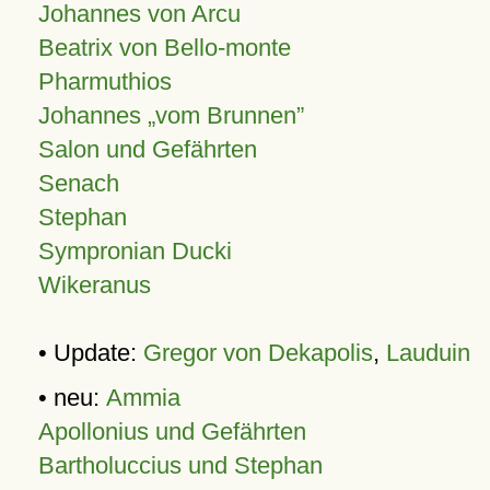
Johannes von Arcu
Beatrix von Bello-monte
Pharmuthios
Johannes
vom Brunnen
Salon und Gefährten
Senach
Stephan
Sympronian Ducki
Wikeranus
• Update:
Gregor von Dekapolis
,
Lauduin
• neu:
Ammia
Apollonius und Gefährten
Bartholuccius und Stephan