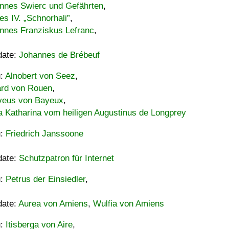
nnes Swierc und Gefährten
,
es IV. „Schnorhali”
,
nnes Franziskus Lefranc
,
date:
Johannes de Brébeuf
u:
Alnobert von Seez
,
ard von Rouen
,
eus von Bayeux
,
a Katharina vom heiligen Augustinus de Longprey
u:
Friedrich Janssoone
date:
Schutzpatron für Internet
u:
Petrus der Einsiedler
,
date:
Aurea von Amiens
,
Wulfia von Amiens
u:
Itisberga von Aire
,