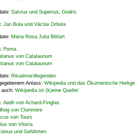
date:
Salvius und Superius
,
Godric
u:
Jan Bula und Václav Drbola
date:
Maria Rosa Julia Billiart
u:
Poma
tianus von Catalaunum
tianus von Catalaunum
date:
Ritualmordlegenden
gegebenem Anlass:
Wikipedia und das Ökumenische Heilige
 auch:
Wikipedia ist (k)eine Quelle!
u:
Aedh von Achard-Finglas
hog von Clonmore
icus von Tours
lus von Vitoria
ianus und Gefährten