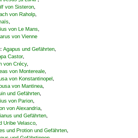
lf von Sisteron
,
ach von Raholp
,
maïs
,
bius von Le Mans
,
carus von Vienne
u:
Agapus und Gefährten
,
ppa Castor
,
 von Crécy
,
eas von Montereale
,
usa von Konstantinopel
,
ousa von Mantinea
,
uin und Gefährten
,
lius von Parion
,
on von Alexandria
,
ianus und Gefährten
,
d Uribe Velasco
,
s und Protion und Gefährten
,
pus und Gefährtinnen
,