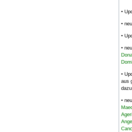
• Up
• ne
• Up
• ne
Dona
Domi
• Up
aus 
dazu
• ne
Maed
Ager
Ange
Canc