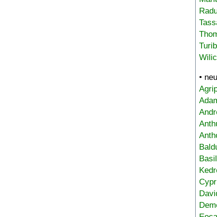
Radu
Tass
Tho
Turi
Wili
• ne
Agri
Adam
Andr
Anth
Anth
Bald
Basi
Kedr
Cypr
Davi
Deme
Eoca