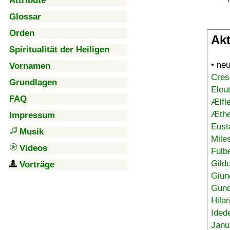
Attribute
Glossar
Orden
Akt
Spiritualität der Heiligen
• ne
Vornamen
Cres
Grundlagen
Eleu
FAQ
Ælfl
Æthe
Impressum
Eust
Musik
Mile
Videos
Fulb
Gild
Vorträge
Giun
Gund
Hilar
Ided
Janu