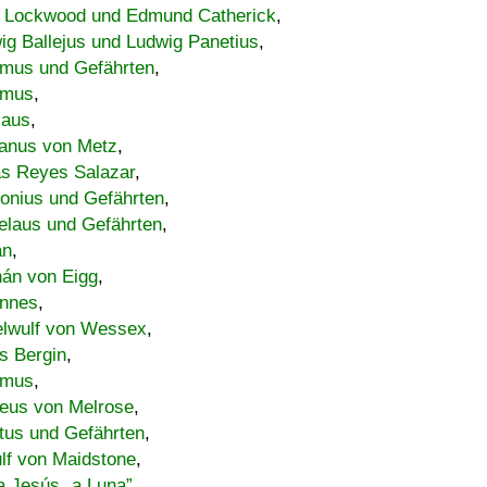
 Lockwood und Edmund Catherick
,
ig Ballejus und Ludwig Panetius
,
mus und Gefährten
,
imus
,
laus
,
nus von Metz
,
s Reyes Salazar
,
lonius und Gefährten
,
elaus und Gefährten
,
an
,
án von Eigg
,
nnes
,
lwulf von Wessex
,
s Bergin
,
imus
,
eus von Melrose
,
tus und Gefährten
,
lf von Maidstone
,
a Jesús „a Luna”
,