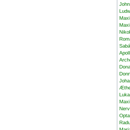
John
Ludw
Maxi
Max
Niko
Roma
Sabá
Apol
Arch
Don
Donn
Joha
Æthe
Luka
Max
Nerv
Opta
Radu
Mari