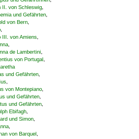
h II. von Schleswig
,
emia und Gefährten
,
old von Bern
,
o
,
 III. von Amiens
,
nna
,
nna de Lambertini
,
entius von Portugal
,
aretha
s und Gefährten
,
ius
,
us von Montepiano
,
us und Gefährten
,
tus und Gefährten
,
lph Ebifagh
,
ard und Simon
,
anna
,
han von Barquel
,