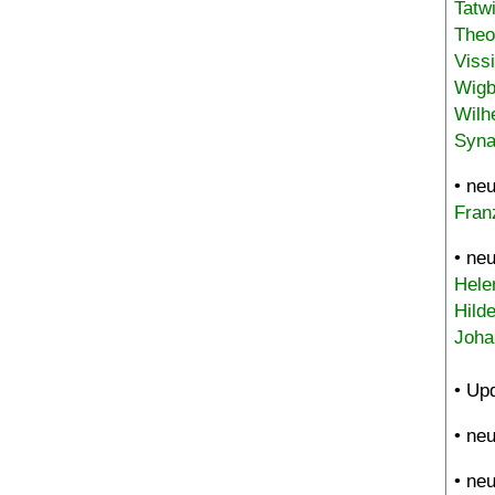
Tatw
Theo
Viss
Wigb
Wilh
Syna
• ne
Fran
• ne
Hele
Hild
Joha
• Up
• ne
• ne