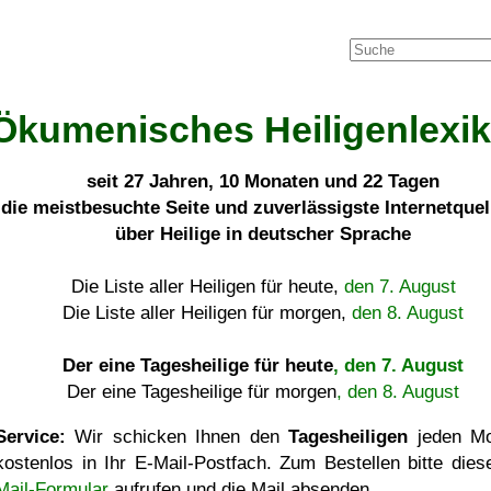
Ökumenisches Heiligenlexi
seit
27 Jahren, 10 Monaten und 22 Tagen
die meistbesuchte Seite und zuverlässigste Internetque
über Heilige in deutscher Sprache
Die Liste aller Heiligen für heute,
den 7. August
Die Liste aller Heiligen für morgen,
den 8. August
Der eine Tagesheilige für heute
, den 7. August
Der eine Tagesheilige für morgen
, den 8. August
Service:
Wir schicken Ihnen den
Tagesheiligen
jeden Mo
kostenlos in Ihr E-Mail-Postfach. Zum Bestellen bitte die
Mail-Formular
aufrufen und die Mail absenden.