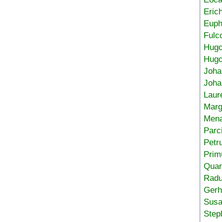
Eric
Euph
Fulc
Hug
Hugo
Joha
Joha
Laur
Marg
Mena
Parc
Petr
Prim
Quar
Radu
Gerh
Sus
Step