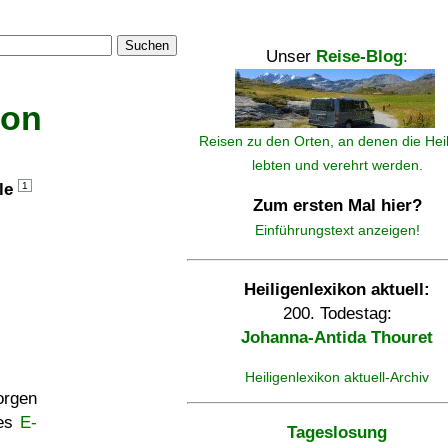
Suchen
Unser
Reise-Blog
:
kon
Reisen zu den Orten, an denen die Hei
lebten und verehrt werden.
lle
1
Zum ersten Mal hier?
Einführungstext anzeigen!
Heiligenlexikon aktuell:
200. Todestag:
Johanna-Antida Thouret
Heiligenlexikon aktuell-Archiv
rgen
ses
E-
Tageslosung