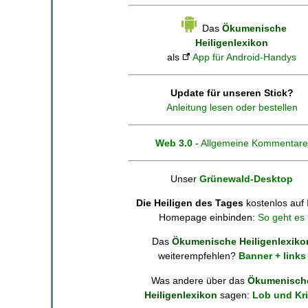
Das
Ökumenische
Heiligenlexikon
als
App für Android-Handys
Update für unseren Stick?
Anleitung lesen oder bestellen
Web 3.0
-
Allgemeine Kommentare
Unser
Grünewald-Desktop
Die Heiligen des Tages
kostenlos auf 
Homepage einbinden:
So geht es
Das
Ökumenische Heiligenlexiko
weiterempfehlen?
Banner + links
Was andere über das
Ökumenisch
Heiligenlexikon
sagen:
Lob und Kri