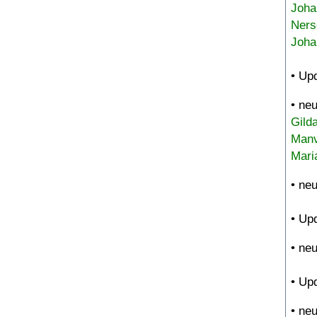
Joha
Ners
Joha
• Up
• ne
Gild
Manv
Mari
• ne
• Up
• ne
• Up
• ne