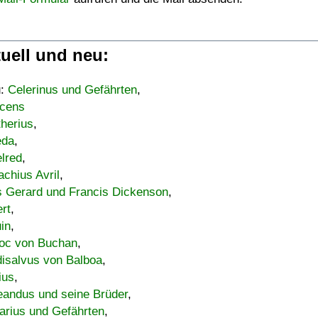
uell und neu:
u:
Celerinus und Gefährten
,
cens
therius
,
eda
,
lred
,
achius Avril
,
s Gerard und Francis Dickenson
,
ert
,
uin
,
oc von Buchan
,
isalvus von Balboa
,
ius
,
eandus und seine Brüder
,
arius und Gefährten
,