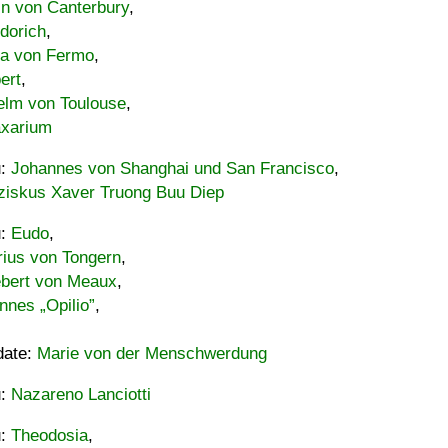
in von Canterbury
,
dorich
,
ia von Fermo
,
ert
,
elm von Toulouse
,
xarium
u:
Johannes von Shanghai und San Francisco
,
ziskus Xaver Truong Buu Diep
u:
Eudo
,
rius von Tongern
,
ebert von Meaux
,
nnes „Opilio”
,
date:
Marie von der Menschwerdung
u:
Nazareno Lanciotti
u:
Theodosia
,