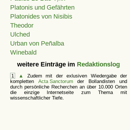
Platonis und Gefährten
Platonides von Nisibis
Theodor
Ulched
Urban von Peñalba
Winebald
weitere Einträge im
Redaktionslog
1
▲
Zudem mit der exlusiven Wiedergabe der
kompletten
Acta Sanctorum
der Bollandisten und
durch persönliche Recherchen an über 10.000 Orten
die einzige Internetseite zum Thema mit
wissenschaftlicher Tiefe.