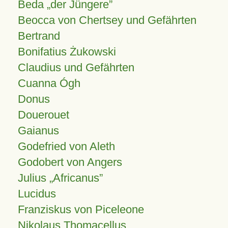
Beda „der Jüngere”
Beocca von Chertsey und Gefährten
Bertrand
Bonifatius Żukowski
Claudius und Gefährten
Cuanna Ógh
Donus
Douerouet
Gaianus
Godefried von Aleth
Godobert von Angers
Julius
Africanus
Lucidus
Franziskus von Piceleone
Nikolaus Thomacellus