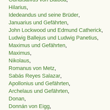
Hilarius
,
Idedeandus und seine Brüder
,
Januarius und Gefährten
,
John Lockwood und Edmund Catherick
,
Ludwig Ballejus und Ludwig Panetius
,
Maximus und Gefährten
,
Maximus
,
Nikolaus
,
Romanus von Metz
,
Sabás Reyes Salazar
,
Apollonius und Gefährten
,
Archelaus und Gefährten
,
Donan
,
Donnán von Eigg
,