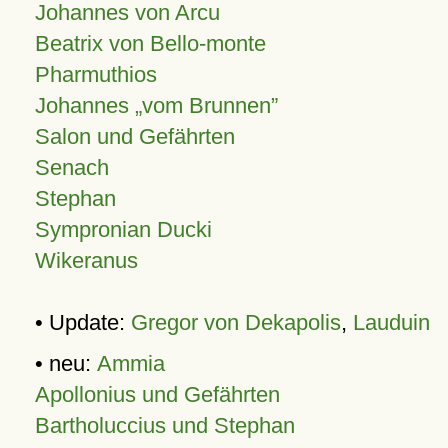
Johannes von Arcu
Beatrix von Bello-monte
Pharmuthios
Johannes
vom Brunnen
Salon und Gefährten
Senach
Stephan
Sympronian Ducki
Wikeranus
• Update:
Gregor von Dekapolis
,
Lauduin
• neu:
Ammia
Apollonius und Gefährten
Bartholuccius und Stephan