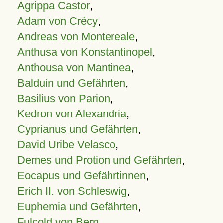
Agrippa Castor
,
Adam von Crécy
,
Andreas von Montereale
,
Anthusa von Konstantinopel
,
Anthousa von Mantinea
,
Balduin und Gefährten
,
Basilius von Parion
,
Kedron von Alexandria
,
Cyprianus und Gefährten
,
David Uribe Velasco
,
Demes und Protion und Gefährten
,
Eocapus und Gefährtinnen
,
Erich II. von Schleswig
,
Euphemia und Gefährten
,
Fulcold von Bern
,