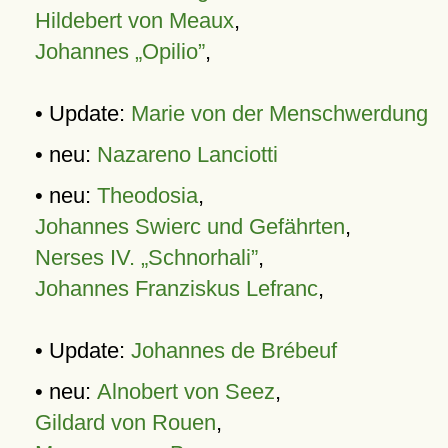
Hildebert von Meaux
,
Johannes „Opilio”
,
• Update:
Marie von der Menschwerdung
• neu:
Nazareno Lanciotti
• neu:
Theodosia
,
Johannes Swierc und Gefährten
,
Nerses IV. „Schnorhali”
,
Johannes Franziskus Lefranc
,
• Update:
Johannes de Brébeuf
• neu:
Alnobert von Seez
,
Gildard von Rouen
,