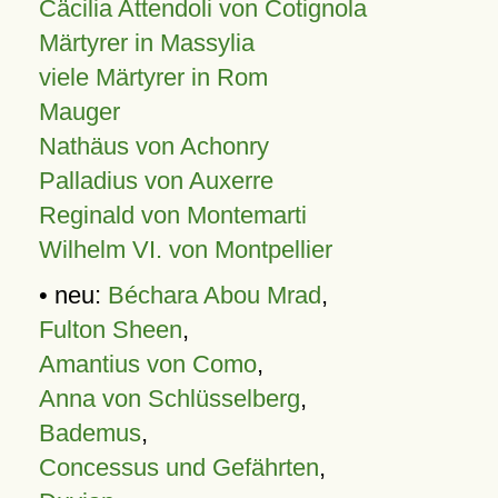
Cäcilia Attendoli von Cotignola
Märtyrer in Massylia
viele Märtyrer in Rom
Mauger
Nathäus von Achonry
Palladius von Auxerre
Reginald von Montemarti
Wilhelm VI. von Montpellier
• neu:
Béchara Abou Mrad
,
Fulton Sheen
,
Amantius von Como
,
Anna von Schlüsselberg
,
Bademus
,
Concessus und Gefährten
,