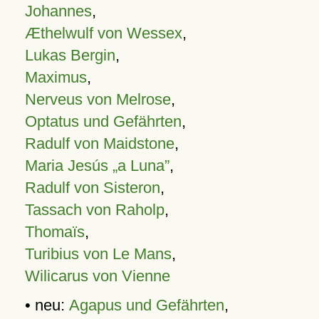
Johannes
,
Æthelwulf von Wessex
,
Lukas Bergin
,
Maximus
,
Nerveus von Melrose
,
Optatus und Gefährten
,
Radulf von Maidstone
,
Maria Jesús „a Luna”
,
Radulf von Sisteron
,
Tassach von Raholp
,
Thomaïs
,
Turibius von Le Mans
,
Wilicarus von Vienne
• neu:
Agapus und Gefährten
,