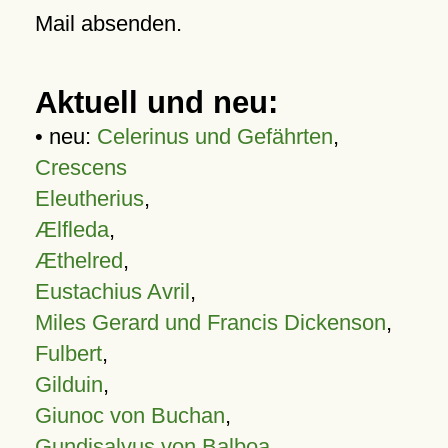
Mail absenden.
Aktuell und neu:
• neu:
Celerinus und Gefährten
,
Crescens
Eleutherius
,
Ælfleda
,
Æthelred
,
Eustachius Avril
,
Miles Gerard und Francis Dickenson
,
Fulbert
,
Gilduin
,
Giunoc von Buchan
,
Gundisalvus von Balboa
,