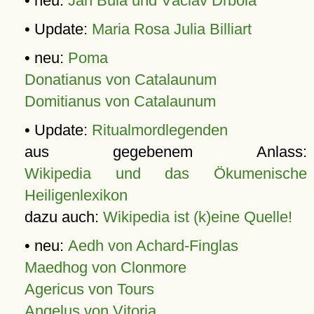
• neu:
Jan Bula und Václav Drbola
• Update:
Maria Rosa Julia Billiart
• neu:
Poma
Donatianus von Catalaunum
Domitianus von Catalaunum
• Update:
Ritualmordlegenden
aus gegebenem Anlass:
Wikipedia und das Ökumenische
Heiligenlexikon
dazu auch:
Wikipedia ist (k)eine Quelle!
• neu:
Aedh von Achard-Finglas
Maedhog von Clonmore
Agericus von Tours
Angelus von Vitoria