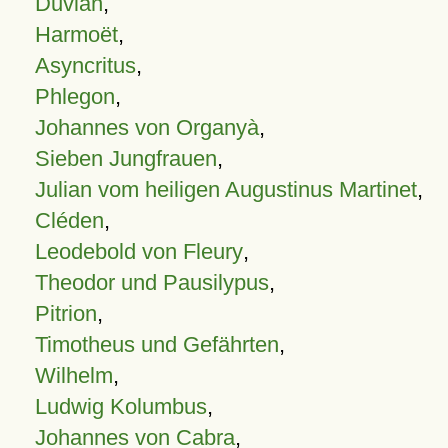
Duvian
,
Harmoët
,
Asyncritus
,
Phlegon
,
Johannes von Organyà
,
Sieben Jungfrauen
,
Julian vom heiligen Augustinus Martinet
,
Cléden
,
Leodebold von Fleury
,
Theodor und Pausilypus
,
Pitrion
,
Timotheus und Gefährten
,
Wilhelm
,
Ludwig Kolumbus
,
Johannes von Cabra
,