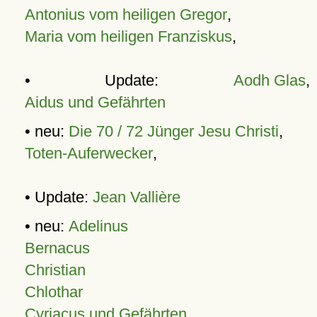
Antonius vom heiligen Gregor
,
Maria vom heiligen Franziskus
,
• Update:
Aodh Glas
,
Aidus und Gefährten
• neu:
Die 70 / 72 Jünger Jesu Christi
,
Toten-Auferwecker
,
• Update:
Jean Vallière
• neu:
Adelinus
Bernacus
Christian
Chlothar
Cyriacus und Gefährten