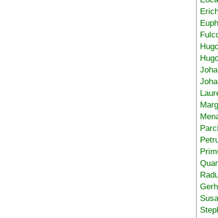
Eric
Euph
Fulc
Hug
Hugo
Joha
Joha
Laur
Marg
Mena
Parc
Petr
Prim
Quar
Radu
Gerh
Sus
Step