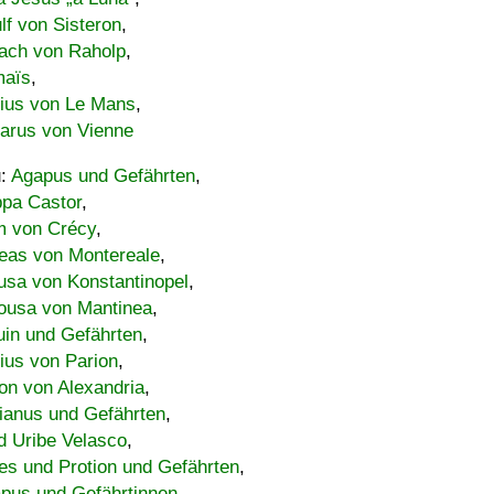
lf von Sisteron
,
ach von Raholp
,
maïs
,
bius von Le Mans
,
carus von Vienne
u:
Agapus und Gefährten
,
ppa Castor
,
 von Crécy
,
eas von Montereale
,
usa von Konstantinopel
,
ousa von Mantinea
,
uin und Gefährten
,
lius von Parion
,
on von Alexandria
,
ianus und Gefährten
,
d Uribe Velasco
,
s und Protion und Gefährten
,
pus und Gefährtinnen
,