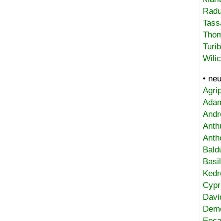
Radu
Tass
Tho
Turi
Wili
• ne
Agri
Adam
Andr
Anth
Anth
Bald
Basi
Kedr
Cypr
Davi
Deme
Eoca