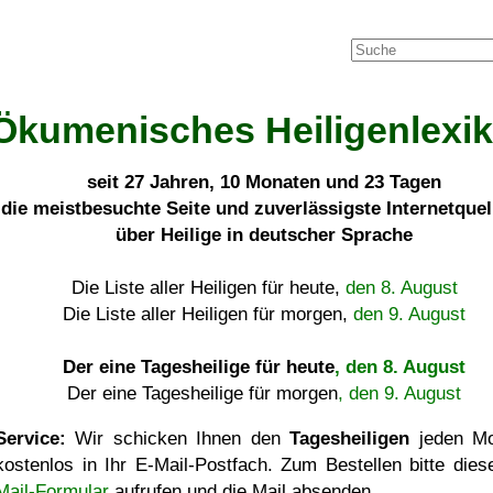
Ökumenisches Heiligenlexi
seit
27 Jahren, 10 Monaten und 23 Tagen
die meistbesuchte Seite und zuverlässigste Internetque
über Heilige in deutscher Sprache
Die Liste aller Heiligen für heute,
den 8. August
Die Liste aller Heiligen für morgen,
den 9. August
Der eine Tagesheilige für heute
, den 8. August
Der eine Tagesheilige für morgen
, den 9. August
Service:
Wir schicken Ihnen den
Tagesheiligen
jeden Mo
kostenlos in Ihr E-Mail-Postfach. Zum Bestellen bitte die
Mail-Formular
aufrufen und die Mail absenden.