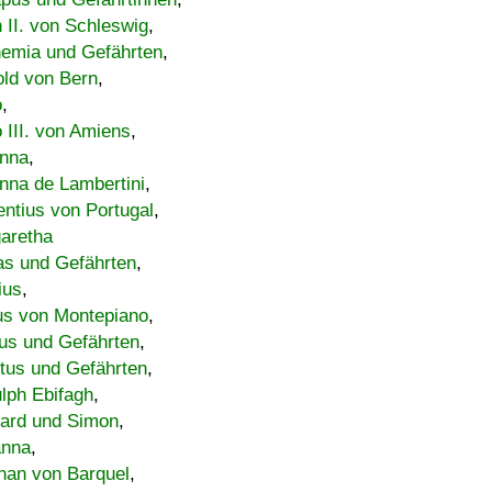
h II. von Schleswig
,
emia und Gefährten
,
old von Bern
,
o
,
 III. von Amiens
,
nna
,
nna de Lambertini
,
entius von Portugal
,
aretha
s und Gefährten
,
ius
,
us von Montepiano
,
us und Gefährten
,
tus und Gefährten
,
lph Ebifagh
,
ard und Simon
,
anna
,
han von Barquel
,