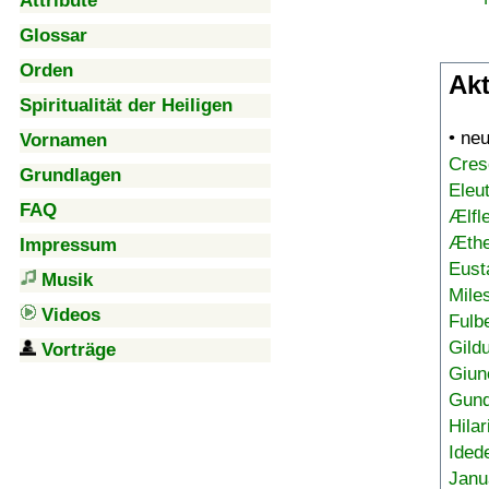
Attribute
Glossar
Orden
Akt
Spiritualität der Heiligen
• ne
Vornamen
Cres
Grundlagen
Eleu
FAQ
Ælfl
Æthe
Impressum
Eust
Musik
Mile
Videos
Fulb
Gild
Vorträge
Giun
Gund
Hilar
Ided
Janu