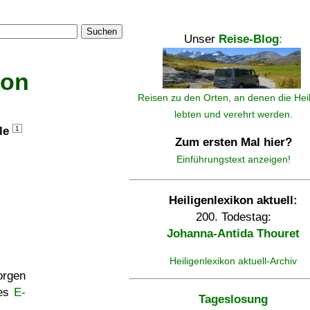
Suchen
Unser
Reise-Blog
:
kon
Reisen zu den Orten, an denen die Hei
lebten und verehrt werden.
lle
1
Zum ersten Mal hier?
Einführungstext anzeigen!
Heiligenlexikon aktuell:
200. Todestag:
Johanna-Antida Thouret
Heiligenlexikon aktuell-Archiv
rgen
ses
E-
Tageslosung