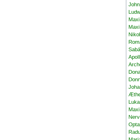
John
Ludw
Maxi
Max
Niko
Roma
Sabá
Apol
Arch
Don
Donn
Joha
Æthe
Luka
Max
Nerv
Opta
Radu
Mari