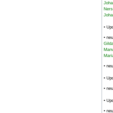
Joha
Ners
Joha
• Up
• ne
Gild
Manv
Mari
• ne
• Up
• ne
• Up
• ne