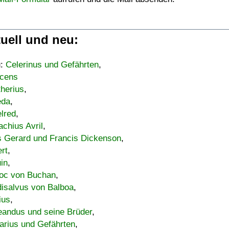
uell und neu:
u:
Celerinus und Gefährten
,
cens
therius
,
eda
,
lred
,
achius Avril
,
s Gerard und Francis Dickenson
,
ert
,
uin
,
oc von Buchan
,
isalvus von Balboa
,
ius
,
eandus und seine Brüder
,
arius und Gefährten
,