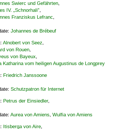
nnes Swierc und Gefährten
,
es IV. „Schnorhali”
,
nnes Franziskus Lefranc
,
date:
Johannes de Brébeuf
u:
Alnobert von Seez
,
ard von Rouen
,
eus von Bayeux
,
a Katharina vom heiligen Augustinus de Longprey
u:
Friedrich Janssoone
date:
Schutzpatron für Internet
u:
Petrus der Einsiedler
,
date:
Aurea von Amiens
,
Wulfia von Amiens
u:
Itisberga von Aire
,