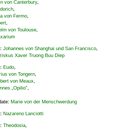
in von Canterbury
,
dorich
,
ia von Fermo
,
ert
,
elm von Toulouse
,
xarium
u:
Johannes von Shanghai und San Francisco
,
ziskus Xaver Truong Buu Diep
u:
Eudo
,
rius von Tongern
,
ebert von Meaux
,
nnes „Opilio”
,
date:
Marie von der Menschwerdung
u:
Nazareno Lanciotti
u:
Theodosia
,