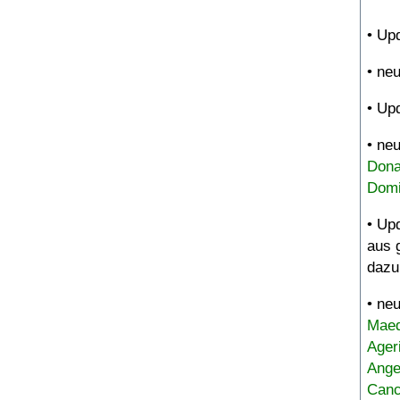
• Up
• ne
• Up
• ne
Dona
Domi
• Up
aus 
dazu
• ne
Maed
Ager
Ange
Canc