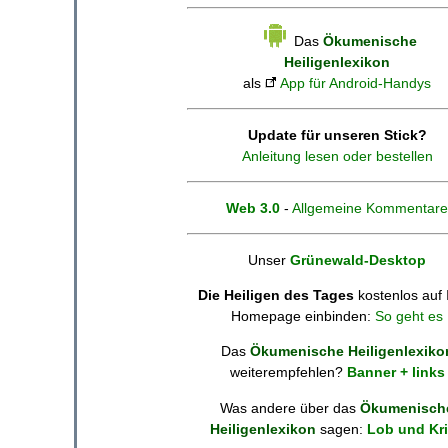
Das
Ökumenische
Heiligenlexikon
als
App für Android-Handys
Update für unseren Stick?
Anleitung lesen oder bestellen
Web 3.0
-
Allgemeine Kommentare
Unser
Grünewald-Desktop
Die Heiligen des Tages
kostenlos auf 
Homepage einbinden:
So geht es
Das
Ökumenische Heiligenlexiko
weiterempfehlen?
Banner + links
Was andere über das
Ökumenisch
Heiligenlexikon
sagen:
Lob und Kri