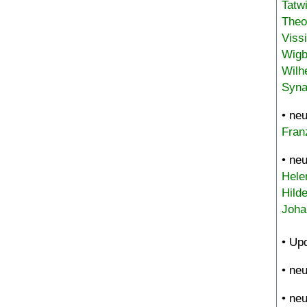
Tatw
Theo
Viss
Wigb
Wilh
Syna
• ne
Fran
• ne
Hele
Hild
Joha
• Up
• ne
• ne