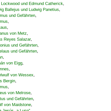
 Lockwood und Edmund Catherick
,
ig Ballejus und Ludwig Panetius
,
mus und Gefährten
,
imus
,
laus
,
nus von Metz
,
s Reyes Salazar
,
lonius und Gefährten
,
elaus und Gefährten
,
an
,
án von Eigg
,
nnes
,
lwulf von Wessex
,
s Bergin
,
imus
,
eus von Melrose
,
tus und Gefährten
,
lf von Maidstone
,
a Jesús „a Luna”
,