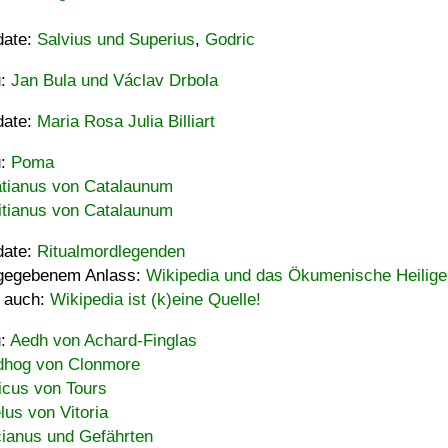
date:
Salvius und Superius
,
Godric
u:
Jan Bula und Václav Drbola
date:
Maria Rosa Julia Billiart
u:
Poma
tianus von Catalaunum
tianus von Catalaunum
date:
Ritualmordlegenden
gegebenem Anlass:
Wikipedia und das Ökumenische Heilige
 auch:
Wikipedia ist (k)eine Quelle!
u:
Aedh von Achard-Finglas
hog von Clonmore
icus von Tours
lus von Vitoria
ianus und Gefährten