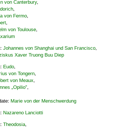
in von Canterbury
,
dorich
,
ia von Fermo
,
ert
,
elm von Toulouse
,
xarium
u:
Johannes von Shanghai und San Francisco
,
ziskus Xaver Truong Buu Diep
u:
Eudo
,
rius von Tongern
,
ebert von Meaux
,
nnes „Opilio”
,
date:
Marie von der Menschwerdung
u:
Nazareno Lanciotti
u:
Theodosia
,