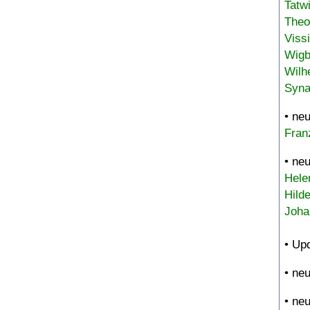
Tatw
Theo
Viss
Wigb
Wilh
Syna
• ne
Fran
• ne
Hele
Hild
Joha
• Up
• ne
• ne