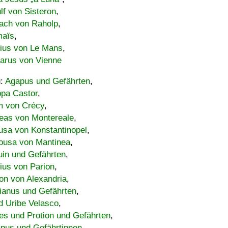
lf von Sisteron
,
ach von Raholp
,
maïs
,
bius von Le Mans
,
carus von Vienne
u:
Agapus und Gefährten
,
ppa Castor
,
 von Crécy
,
eas von Montereale
,
usa von Konstantinopel
,
ousa von Mantinea
,
uin und Gefährten
,
lius von Parion
,
on von Alexandria
,
ianus und Gefährten
,
d Uribe Velasco
,
s und Protion und Gefährten
,
pus und Gefährtinnen
,