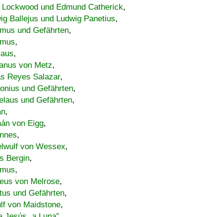
 Lockwood und Edmund Catherick
,
ig Ballejus und Ludwig Panetius
,
mus und Gefährten
,
imus
,
laus
,
nus von Metz
,
s Reyes Salazar
,
lonius und Gefährten
,
elaus und Gefährten
,
an
,
án von Eigg
,
nnes
,
lwulf von Wessex
,
s Bergin
,
imus
,
eus von Melrose
,
tus und Gefährten
,
lf von Maidstone
,
a Jesús „a Luna”
,