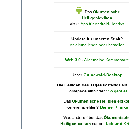
Das
Ökumenische
Heiligenlexikon
als
App für Android-Handys
Update für unseren Stick?
Anleitung lesen oder bestellen
Web 3.0
-
Allgemeine Kommentare
Unser
Grünewald-Desktop
Die Heiligen des Tages
kostenlos auf 
Homepage einbinden:
So geht es
Das
Ökumenische Heiligenlexiko
weiterempfehlen?
Banner + links
Was andere über das
Ökumenisch
Heiligenlexikon
sagen:
Lob und Kri