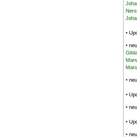
Joha
Ners
Joha
• Up
• ne
Gild
Manv
Mari
• ne
• Up
• ne
• Up
• ne