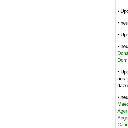
• Up
• ne
• Up
• ne
Dona
Domi
• Up
aus 
dazu
• ne
Maed
Ager
Ange
Canc