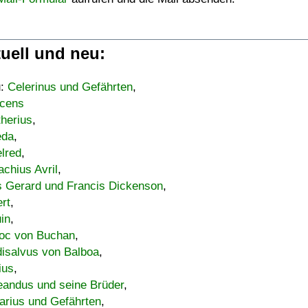
uell und neu:
u:
Celerinus und Gefährten
,
cens
therius
,
eda
,
lred
,
achius Avril
,
s Gerard und Francis Dickenson
,
ert
,
uin
,
oc von Buchan
,
isalvus von Balboa
,
ius
,
eandus und seine Brüder
,
arius und Gefährten
,