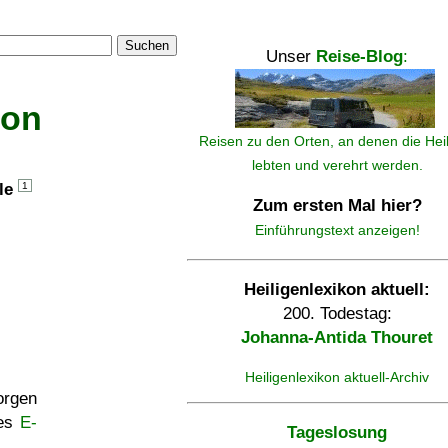
Suchen
Unser
Reise-Blog
:
kon
Reisen zu den Orten, an denen die Hei
lebten und verehrt werden.
lle
1
Zum ersten Mal hier?
Einführungstext anzeigen!
Heiligenlexikon aktuell:
200. Todestag:
Johanna-Antida Thouret
Heiligenlexikon aktuell-Archiv
rgen
ses
E-
Tageslosung