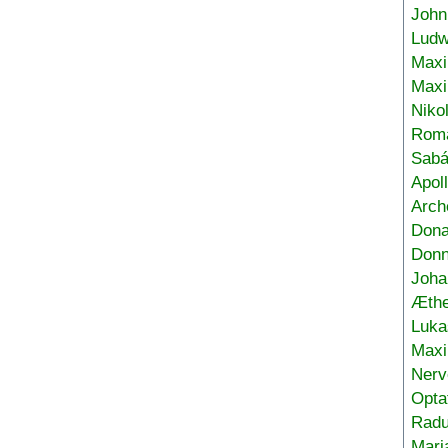
John
Ludw
Maxi
Max
Niko
Roma
Sabá
Apol
Arch
Don
Donn
Joha
Æthe
Luka
Max
Nerv
Opta
Radu
Mari