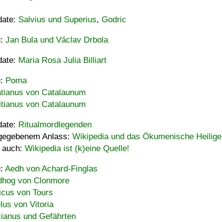
date:
Salvius und Superius
,
Godric
u:
Jan Bula und Václav Drbola
date:
Maria Rosa Julia Billiart
u:
Poma
tianus von Catalaunum
tianus von Catalaunum
date:
Ritualmordlegenden
gegebenem Anlass:
Wikipedia und das Ökumenische Heilige
 auch:
Wikipedia ist (k)eine Quelle!
u:
Aedh von Achard-Finglas
hog von Clonmore
icus von Tours
lus von Vitoria
ianus und Gefährten