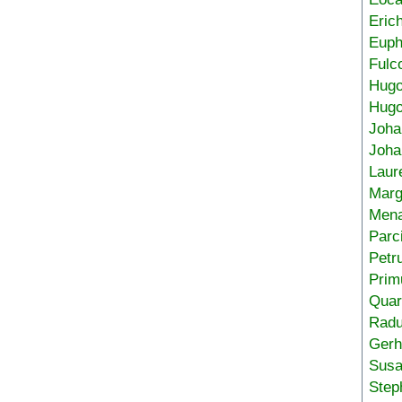
Eric
Euph
Fulc
Hug
Hugo
Joha
Joha
Laur
Marg
Mena
Parc
Petr
Prim
Quar
Radu
Gerh
Sus
Step