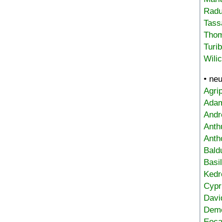
Radu
Tass
Tho
Turi
Wili
• ne
Agri
Adam
Andr
Anth
Anth
Bald
Basi
Kedr
Cypr
Davi
Deme
Eoca