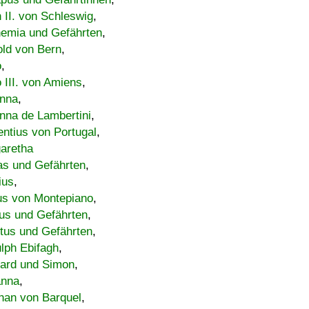
h II. von Schleswig
,
emia und Gefährten
,
old von Bern
,
o
,
 III. von Amiens
,
nna
,
nna de Lambertini
,
entius von Portugal
,
aretha
s und Gefährten
,
ius
,
us von Montepiano
,
us und Gefährten
,
tus und Gefährten
,
lph Ebifagh
,
ard und Simon
,
anna
,
han von Barquel
,