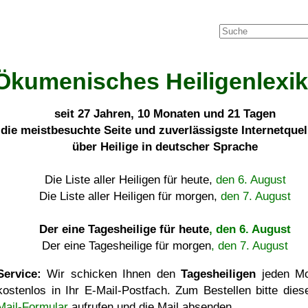
Ökumenisches Heiligenlexi
seit
27 Jahren, 10 Monaten und 21 Tagen
die meistbesuchte Seite und zuverlässigste Internetque
über Heilige in deutscher Sprache
Die Liste aller Heiligen für heute,
den 6. August
Die Liste aller Heiligen für morgen,
den 7. August
Der eine Tagesheilige für heute
, den 6. August
Der eine Tagesheilige für morgen
, den 7. August
Service:
Wir schicken Ihnen den
Tagesheiligen
jeden Mo
kostenlos in Ihr E-Mail-Postfach. Zum Bestellen bitte die
Mail-Formular
aufrufen und die Mail absenden.