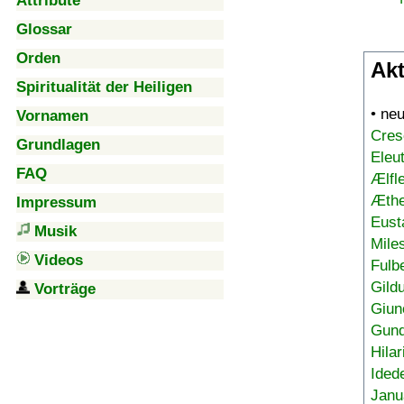
Attribute
Glossar
Orden
Akt
Spiritualität der Heiligen
• ne
Vornamen
Cres
Grundlagen
Eleu
FAQ
Ælfl
Æthe
Impressum
Eust
Musik
Mile
Videos
Fulb
Gild
Vorträge
Giun
Gund
Hilar
Ided
Janu