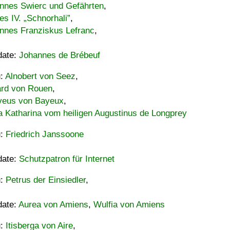
nnes Swierc und Gefährten
,
es IV. „Schnorhali”
,
nnes Franziskus Lefranc
,
date:
Johannes de Brébeuf
u:
Alnobert von Seez
,
ard von Rouen
,
eus von Bayeux
,
a Katharina vom heiligen Augustinus de Longprey
u:
Friedrich Janssoone
date:
Schutzpatron für Internet
u:
Petrus der Einsiedler
,
date:
Aurea von Amiens
,
Wulfia von Amiens
u:
Itisberga von Aire
,