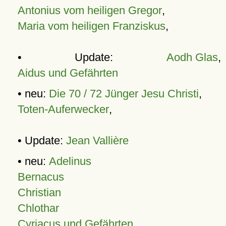
Antonius vom heiligen Gregor
,
Maria vom heiligen Franziskus
,
• Update:
Aodh Glas
,
Aidus und Gefährten
• neu:
Die 70 / 72 Jünger Jesu Christi
,
Toten-Auferwecker
,
• Update:
Jean Vallière
• neu:
Adelinus
Bernacus
Christian
Chlothar
Cyriacus und Gefährten