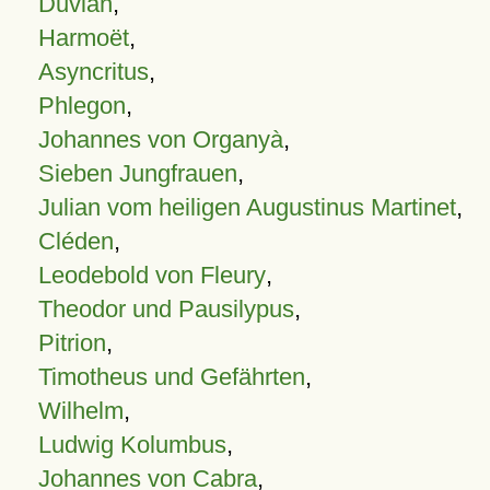
Duvian
,
Harmoët
,
Asyncritus
,
Phlegon
,
Johannes von Organyà
,
Sieben Jungfrauen
,
Julian vom heiligen Augustinus Martinet
,
Cléden
,
Leodebold von Fleury
,
Theodor und Pausilypus
,
Pitrion
,
Timotheus und Gefährten
,
Wilhelm
,
Ludwig Kolumbus
,
Johannes von Cabra
,