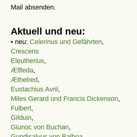
Mail absenden.
Aktuell und neu:
• neu:
Celerinus und Gefährten
,
Crescens
Eleutherius
,
Ælfleda
,
Æthelred
,
Eustachius Avril
,
Miles Gerard und Francis Dickenson
,
Fulbert
,
Gilduin
,
Giunoc von Buchan
,
Gundisalvus von Balboa
,