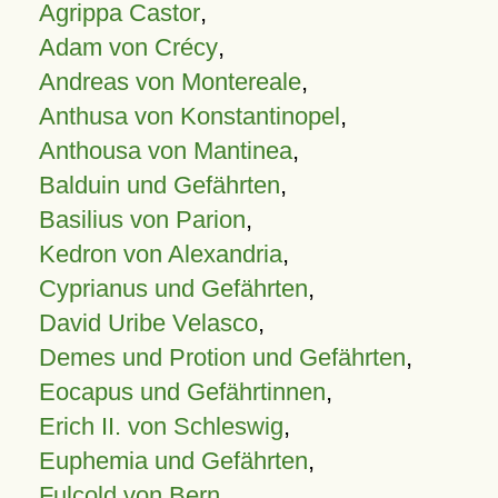
Agrippa Castor
,
Adam von Crécy
,
Andreas von Montereale
,
Anthusa von Konstantinopel
,
Anthousa von Mantinea
,
Balduin und Gefährten
,
Basilius von Parion
,
Kedron von Alexandria
,
Cyprianus und Gefährten
,
David Uribe Velasco
,
Demes und Protion und Gefährten
,
Eocapus und Gefährtinnen
,
Erich II. von Schleswig
,
Euphemia und Gefährten
,
Fulcold von Bern
,