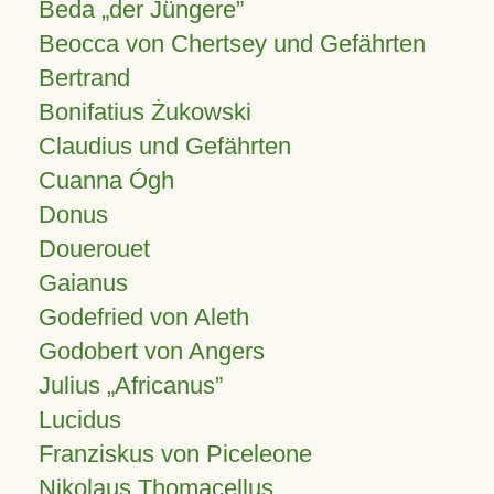
Beda „der Jüngere”
Beocca von Chertsey und Gefährten
Bertrand
Bonifatius Żukowski
Claudius und Gefährten
Cuanna Ógh
Donus
Douerouet
Gaianus
Godefried von Aleth
Godobert von Angers
Julius
Africanus
Lucidus
Franziskus von Piceleone
Nikolaus Thomacellus