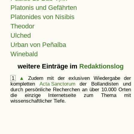
Platonis und Gefährten
Platonides von Nisibis
Theodor
Ulched
Urban von Peñalba
Winebald
weitere Einträge im
Redaktionslog
1
▲
Zudem mit der exlusiven Wiedergabe der
kompletten
Acta Sanctorum
der Bollandisten und
durch persönliche Recherchen an über 10.000 Orten
die einzige Internetseite zum Thema mit
wissenschaftlicher Tiefe.