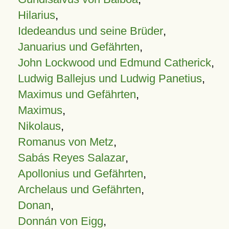
Hilarius
,
Idedeandus und seine Brüder
,
Januarius und Gefährten
,
John Lockwood und Edmund Catherick
,
Ludwig Ballejus und Ludwig Panetius
,
Maximus und Gefährten
,
Maximus
,
Nikolaus
,
Romanus von Metz
,
Sabás Reyes Salazar
,
Apollonius und Gefährten
,
Archelaus und Gefährten
,
Donan
,
Donnán von Eigg
,