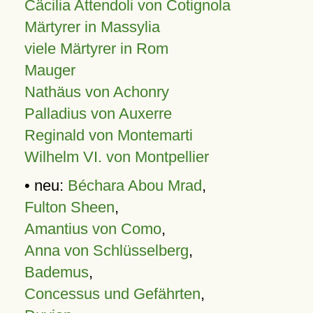
Cäcilia Attendoli von Cotignola
Märtyrer in Massylia
viele Märtyrer in Rom
Mauger
Nathäus von Achonry
Palladius von Auxerre
Reginald von Montemarti
Wilhelm VI. von Montpellier
• neu:
Béchara Abou Mrad
,
Fulton Sheen
,
Amantius von Como
,
Anna von Schlüsselberg
,
Bademus
,
Concessus und Gefährten
,