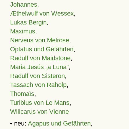
Johannes
,
Æthelwulf von Wessex
,
Lukas Bergin
,
Maximus
,
Nerveus von Melrose
,
Optatus und Gefährten
,
Radulf von Maidstone
,
Maria Jesús „a Luna”
,
Radulf von Sisteron
,
Tassach von Raholp
,
Thomaïs
,
Turibius von Le Mans
,
Wilicarus von Vienne
• neu:
Agapus und Gefährten
,