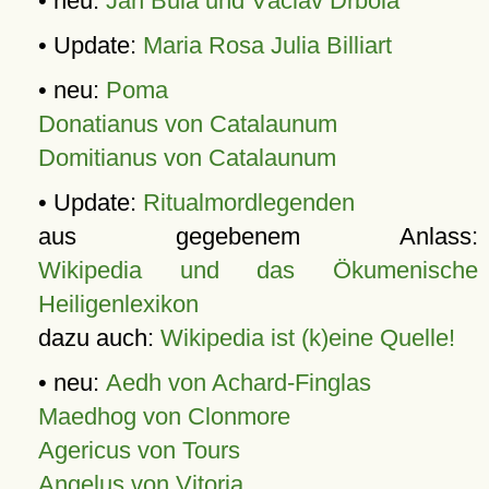
• neu:
Jan Bula und Václav Drbola
• Update:
Maria Rosa Julia Billiart
• neu:
Poma
Donatianus von Catalaunum
Domitianus von Catalaunum
• Update:
Ritualmordlegenden
aus gegebenem Anlass:
Wikipedia und das Ökumenische
Heiligenlexikon
dazu auch:
Wikipedia ist (k)eine Quelle!
• neu:
Aedh von Achard-Finglas
Maedhog von Clonmore
Agericus von Tours
Angelus von Vitoria