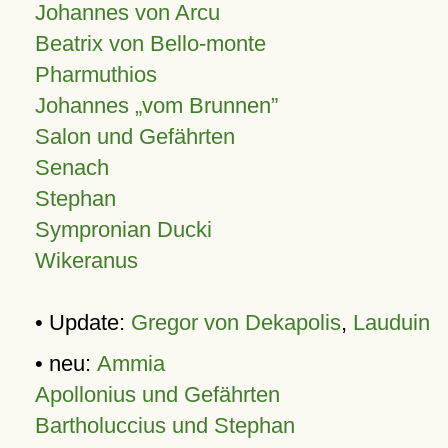
Johannes von Arcu
Beatrix von Bello-monte
Pharmuthios
Johannes
vom Brunnen
Salon und Gefährten
Senach
Stephan
Sympronian Ducki
Wikeranus
• Update:
Gregor von Dekapolis
,
Lauduin
• neu:
Ammia
Apollonius und Gefährten
Bartholuccius und Stephan