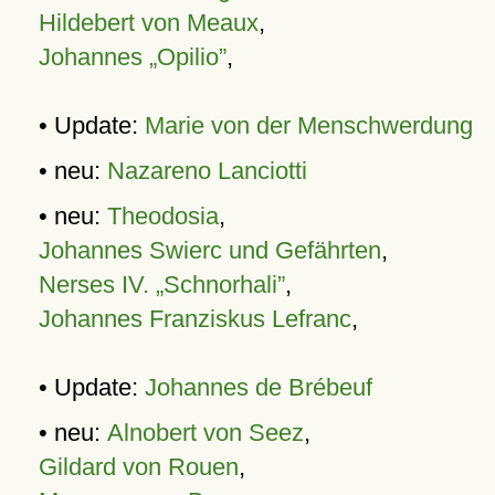
Hildebert von Meaux
,
Johannes „Opilio”
,
• Update:
Marie von der Menschwerdung
• neu:
Nazareno Lanciotti
• neu:
Theodosia
,
Johannes Swierc und Gefährten
,
Nerses IV. „Schnorhali”
,
Johannes Franziskus Lefranc
,
• Update:
Johannes de Brébeuf
• neu:
Alnobert von Seez
,
Gildard von Rouen
,