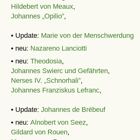
Hildebert von Meaux
,
Johannes „Opilio”
,
• Update:
Marie von der Menschwerdung
• neu:
Nazareno Lanciotti
• neu:
Theodosia
,
Johannes Swierc und Gefährten
,
Nerses IV. „Schnorhali”
,
Johannes Franziskus Lefranc
,
• Update:
Johannes de Brébeuf
• neu:
Alnobert von Seez
,
Gildard von Rouen
,