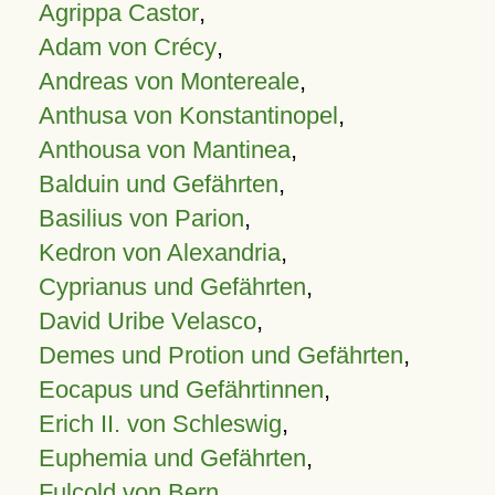
Agrippa Castor
,
Adam von Crécy
,
Andreas von Montereale
,
Anthusa von Konstantinopel
,
Anthousa von Mantinea
,
Balduin und Gefährten
,
Basilius von Parion
,
Kedron von Alexandria
,
Cyprianus und Gefährten
,
David Uribe Velasco
,
Demes und Protion und Gefährten
,
Eocapus und Gefährtinnen
,
Erich II. von Schleswig
,
Euphemia und Gefährten
,
Fulcold von Bern
,