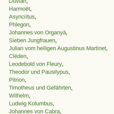
Duvian
,
Harmoët
,
Asyncritus
,
Phlegon
,
Johannes von Organyà
,
Sieben Jungfrauen
,
Julian vom heiligen Augustinus Martinet
,
Cléden
,
Leodebold von Fleury
,
Theodor und Pausilypus
,
Pitrion
,
Timotheus und Gefährten
,
Wilhelm
,
Ludwig Kolumbus
,
Johannes von Cabra
,