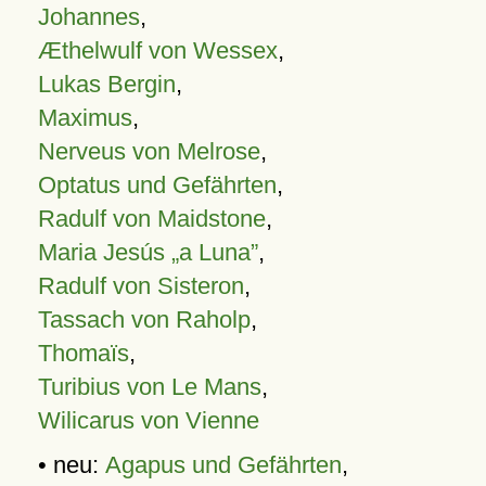
Johannes
,
Æthelwulf von Wessex
,
Lukas Bergin
,
Maximus
,
Nerveus von Melrose
,
Optatus und Gefährten
,
Radulf von Maidstone
,
Maria Jesús „a Luna”
,
Radulf von Sisteron
,
Tassach von Raholp
,
Thomaïs
,
Turibius von Le Mans
,
Wilicarus von Vienne
• neu:
Agapus und Gefährten
,