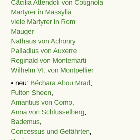
Cäcilia Attendoli von Cotignola
Märtyrer in Massylia
viele Märtyrer in Rom
Mauger
Nathäus von Achonry
Palladius von Auxerre
Reginald von Montemarti
Wilhelm VI. von Montpellier
• neu:
Béchara Abou Mrad
,
Fulton Sheen
,
Amantius von Como
,
Anna von Schlüsselberg
,
Bademus
,
Concessus und Gefährten
,