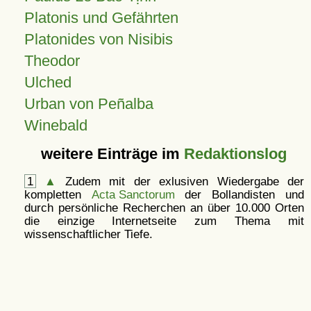
Platonis und Gefährten
Platonides von Nisibis
Theodor
Ulched
Urban von Peñalba
Winebald
weitere Einträge im
Redaktionslog
1
▲
Zudem mit der exlusiven Wiedergabe der
kompletten
Acta Sanctorum
der Bollandisten und
durch persönliche Recherchen an über 10.000 Orten
die einzige Internetseite zum Thema mit
wissenschaftlicher Tiefe.