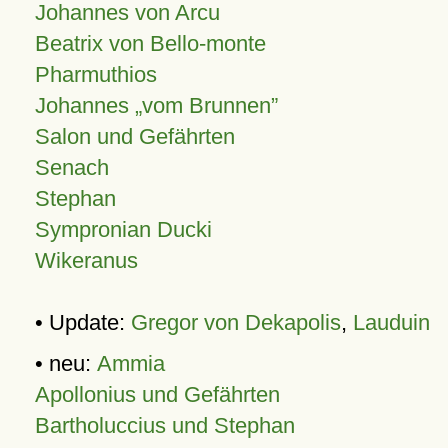
Johannes von Arcu
Beatrix von Bello-monte
Pharmuthios
Johannes
vom Brunnen
Salon und Gefährten
Senach
Stephan
Sympronian Ducki
Wikeranus
• Update:
Gregor von Dekapolis
,
Lauduin
• neu:
Ammia
Apollonius und Gefährten
Bartholuccius und Stephan