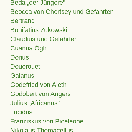
Beda „der Jüngere”
Beocca von Chertsey und Gefährten
Bertrand
Bonifatius Żukowski
Claudius und Gefährten
Cuanna Ógh
Donus
Douerouet
Gaianus
Godefried von Aleth
Godobert von Angers
Julius
Africanus
Lucidus
Franziskus von Piceleone
Nikolaus Thomacellus