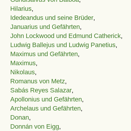
Hilarius
,
Idedeandus und seine Brüder
,
Januarius und Gefährten
,
John Lockwood und Edmund Catherick
,
Ludwig Ballejus und Ludwig Panetius
,
Maximus und Gefährten
,
Maximus
,
Nikolaus
,
Romanus von Metz
,
Sabás Reyes Salazar
,
Apollonius und Gefährten
,
Archelaus und Gefährten
,
Donan
,
Donnán von Eigg
,