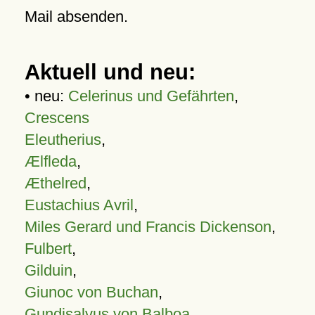
Mail absenden.
Aktuell und neu:
• neu:
Celerinus und Gefährten
,
Crescens
Eleutherius
,
Ælfleda
,
Æthelred
,
Eustachius Avril
,
Miles Gerard und Francis Dickenson
,
Fulbert
,
Gilduin
,
Giunoc von Buchan
,
Gundisalvus von Balboa
,