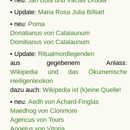
• neu:
Jan Bula und Václav Drbola
• Update:
Maria Rosa Julia Billiart
• neu:
Poma
Donatianus von Catalaunum
Domitianus von Catalaunum
• Update:
Ritualmordlegenden
aus gegebenem Anlass:
Wikipedia und das Ökumenische
Heiligenlexikon
dazu auch:
Wikipedia ist (k)eine Quelle!
• neu:
Aedh von Achard-Finglas
Maedhog von Clonmore
Agericus von Tours
Angelus von Vitoria