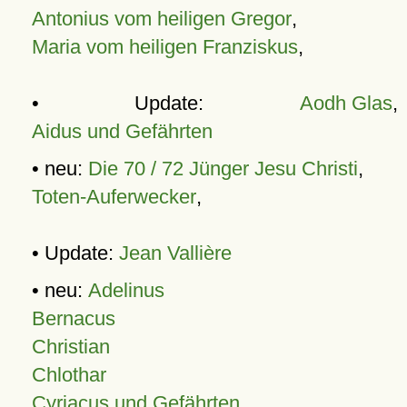
Antonius vom heiligen Gregor
,
Maria vom heiligen Franziskus
,
• Update:
Aodh Glas
,
Aidus und Gefährten
• neu:
Die 70 / 72 Jünger Jesu Christi
,
Toten-Auferwecker
,
• Update:
Jean Vallière
• neu:
Adelinus
Bernacus
Christian
Chlothar
Cyriacus und Gefährten