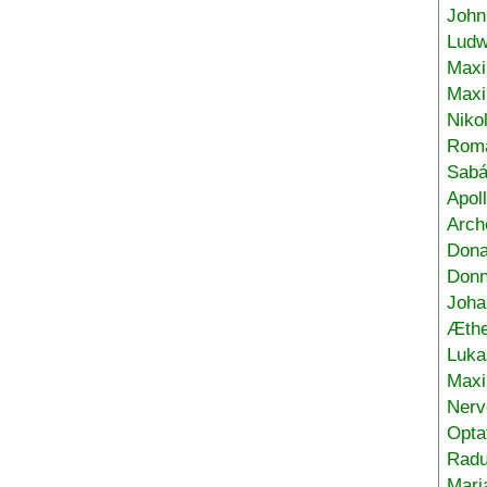
John
Ludw
Maxi
Max
Niko
Roma
Sabá
Apol
Arch
Don
Donn
Joha
Æthe
Luka
Max
Nerv
Opta
Radu
Mari