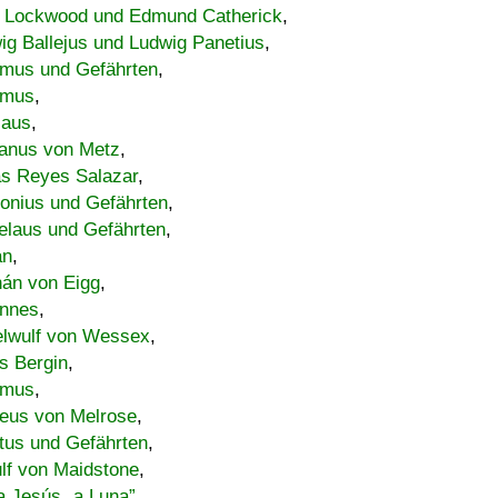
 Lockwood und Edmund Catherick
,
ig Ballejus und Ludwig Panetius
,
mus und Gefährten
,
imus
,
laus
,
nus von Metz
,
s Reyes Salazar
,
lonius und Gefährten
,
elaus und Gefährten
,
an
,
án von Eigg
,
nnes
,
lwulf von Wessex
,
s Bergin
,
imus
,
eus von Melrose
,
tus und Gefährten
,
lf von Maidstone
,
a Jesús „a Luna”
,