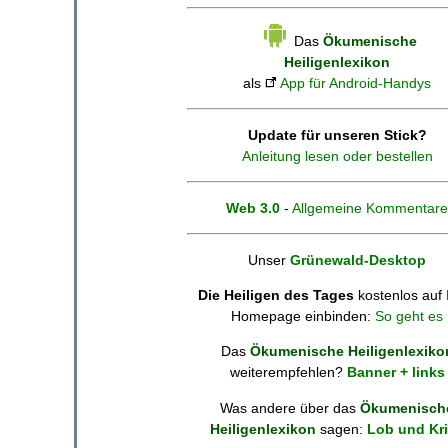
Das
Ökumenische
Heiligenlexikon
als
App für Android-Handys
Update für unseren Stick?
Anleitung lesen oder bestellen
Web 3.0
-
Allgemeine Kommentare
Unser
Grünewald-Desktop
Die Heiligen des Tages
kostenlos auf 
Homepage einbinden:
So geht es
Das
Ökumenische Heiligenlexiko
weiterempfehlen?
Banner + links
Was andere über das
Ökumenisch
Heiligenlexikon
sagen:
Lob und Kri