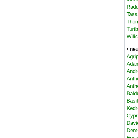
Radu
Tass
Tho
Turi
Wili
• ne
Agri
Adam
Andr
Anth
Anth
Bald
Basi
Kedr
Cypr
Davi
Deme
Eoca