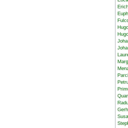
Eric
Euph
Fulc
Hug
Hugo
Joha
Joha
Laur
Marg
Mena
Parc
Petr
Prim
Quar
Radu
Gerh
Sus
Step