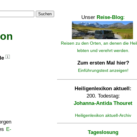
Suchen
Unser
Reise-Blog
:
kon
Reisen zu den Orten, an denen die Hei
lebten und verehrt werden.
lle
1
Zum ersten Mal hier?
Einführungstext anzeigen!
Heiligenlexikon aktuell:
200. Todestag:
Johanna-Antida Thouret
Heiligenlexikon aktuell-Archiv
rgen
ses
E-
Tageslosung