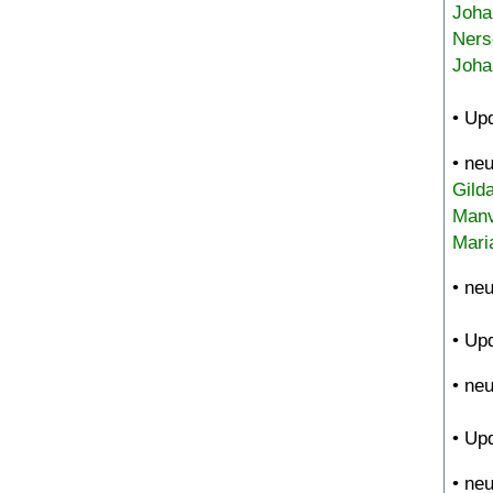
Joha
Ners
Joha
• Up
• ne
Gild
Manv
Mari
• ne
• Up
• ne
• Up
• ne