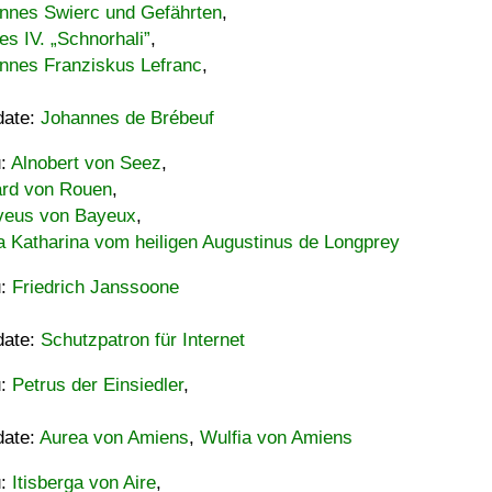
nnes Swierc und Gefährten
,
es IV. „Schnorhali”
,
nnes Franziskus Lefranc
,
date:
Johannes de Brébeuf
u:
Alnobert von Seez
,
ard von Rouen
,
eus von Bayeux
,
a Katharina vom heiligen Augustinus de Longprey
u:
Friedrich Janssoone
date:
Schutzpatron für Internet
u:
Petrus der Einsiedler
,
date:
Aurea von Amiens
,
Wulfia von Amiens
u:
Itisberga von Aire
,