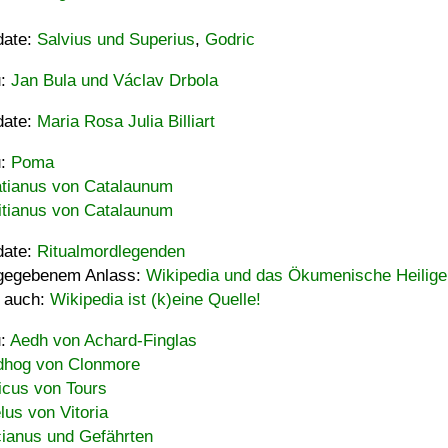
date:
Salvius und Superius
,
Godric
u:
Jan Bula und Václav Drbola
date:
Maria Rosa Julia Billiart
u:
Poma
tianus von Catalaunum
tianus von Catalaunum
date:
Ritualmordlegenden
gegebenem Anlass:
Wikipedia und das Ökumenische Heilige
 auch:
Wikipedia ist (k)eine Quelle!
u:
Aedh von Achard-Finglas
hog von Clonmore
icus von Tours
lus von Vitoria
ianus und Gefährten