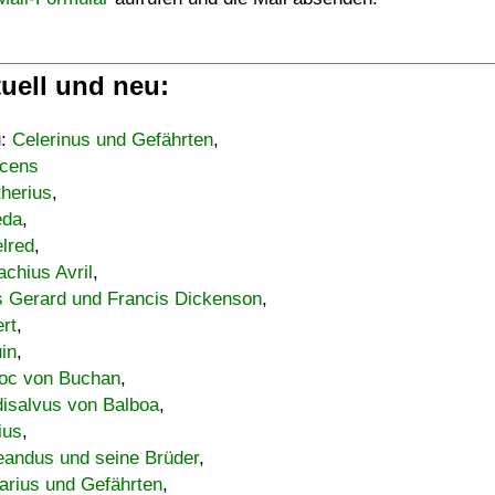
uell und neu:
u:
Celerinus und Gefährten
,
cens
therius
,
eda
,
lred
,
achius Avril
,
s Gerard und Francis Dickenson
,
ert
,
uin
,
oc von Buchan
,
isalvus von Balboa
,
ius
,
eandus und seine Brüder
,
arius und Gefährten
,