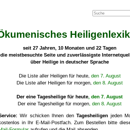
Ökumenisches Heiligenlexi
seit
27 Jahren, 10 Monaten und 22 Tagen
die meistbesuchte Seite und zuverlässigste Internetque
über Heilige in deutscher Sprache
Die Liste aller Heiligen für heute,
den 7. August
Die Liste aller Heiligen für morgen,
den 8. August
Der eine Tagesheilige für heute
, den 7. August
Der eine Tagesheilige für morgen
, den 8. August
Service:
Wir schicken Ihnen den
Tagesheiligen
jeden Mo
kostenlos in Ihr E-Mail-Postfach. Zum Bestellen bitte die
Mail-Formular
aufrufen und die Mail absenden.