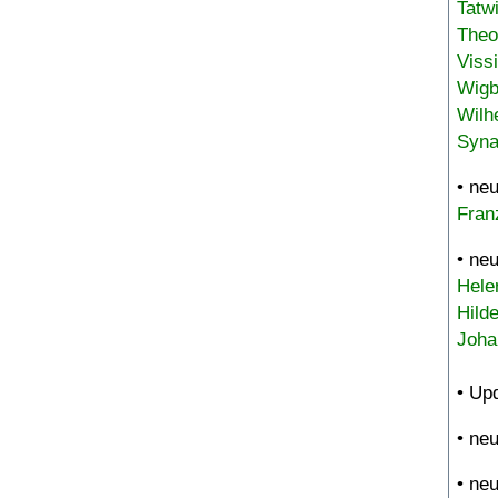
Tatw
Theo
Viss
Wigb
Wilh
Syna
• ne
Fran
• ne
Hele
Hild
Joha
• Up
• ne
• ne