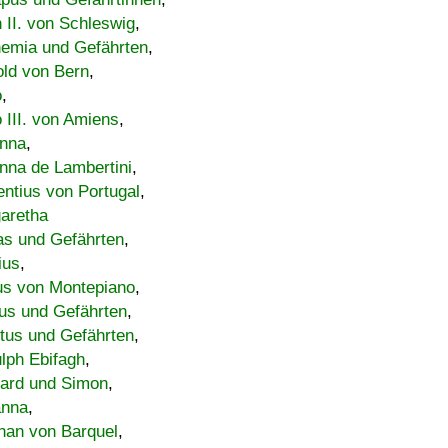
h II. von Schleswig
,
emia und Gefährten
,
old von Bern
,
o
,
 III. von Amiens
,
nna
,
nna de Lambertini
,
entius von Portugal
,
aretha
s und Gefährten
,
ius
,
us von Montepiano
,
us und Gefährten
,
tus und Gefährten
,
lph Ebifagh
,
ard und Simon
,
anna
,
han von Barquel
,