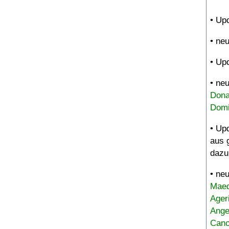
• Up
• ne
• Up
• ne
Dona
Domi
• Up
aus 
dazu
• ne
Maed
Ager
Ange
Canc