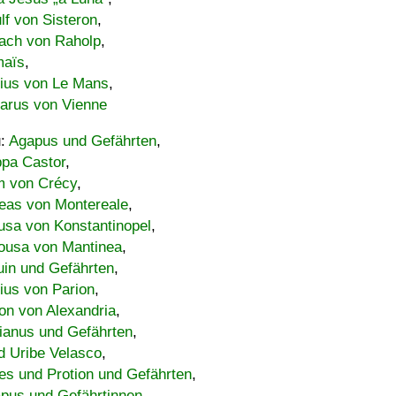
lf von Sisteron
,
ach von Raholp
,
maïs
,
bius von Le Mans
,
carus von Vienne
u:
Agapus und Gefährten
,
ppa Castor
,
 von Crécy
,
eas von Montereale
,
usa von Konstantinopel
,
ousa von Mantinea
,
uin und Gefährten
,
lius von Parion
,
on von Alexandria
,
ianus und Gefährten
,
d Uribe Velasco
,
s und Protion und Gefährten
,
pus und Gefährtinnen
,