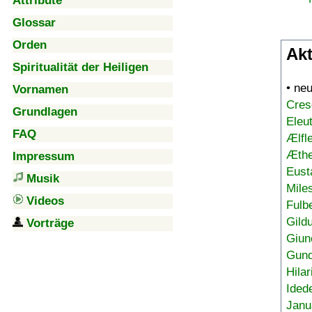
Attribute
Glossar
Orden
Akt
Spiritualität der Heiligen
• ne
Vornamen
Cres
Grundlagen
Eleu
FAQ
Ælfl
Æthe
Impressum
Eust
Musik
Mile
Videos
Fulb
Gild
Vorträge
Giun
Gund
Hilar
Ided
Janu