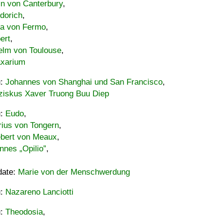
in von Canterbury
,
dorich
,
ia von Fermo
,
ert
,
elm von Toulouse
,
xarium
u:
Johannes von Shanghai und San Francisco
,
ziskus Xaver Truong Buu Diep
u:
Eudo
,
rius von Tongern
,
ebert von Meaux
,
nnes „Opilio”
,
date:
Marie von der Menschwerdung
u:
Nazareno Lanciotti
u:
Theodosia
,